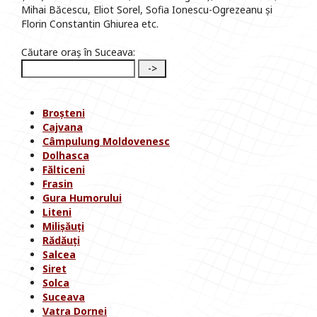
Mihai Băcescu, Eliot Sorel, Sofia Ionescu-Ogrezeanu și
Florin Constantin Ghiurea etc.
Căutare oraș în Suceava:
Broșteni
Cajvana
Câmpulung Moldovenesc
Dolhasca
Fălticeni
Frasin
Gura Humorului
Liteni
Milișăuți
Rădăuți
Salcea
Siret
Solca
Suceava
Vatra Dornei