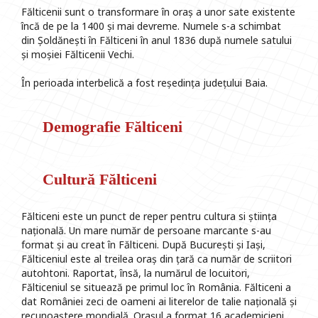
Fălticenii sunt o transformare în oraș a unor sate existente
încă de pe la 1400 și mai devreme. Numele s-a schimbat
din Șoldănești în Fălticeni în anul 1836 după numele satului
și moșiei Fălticenii Vechi.
În perioada interbelică a fost reședința județului Baia.
Demografie Fălticeni
Cultură Fălticeni
Fălticeni este un punct de reper pentru cultura si știința
națională. Un mare număr de persoane marcante s-au
format și au creat în Fălticeni. După București și Iași,
Fălticeniul este al treilea oraș din țară ca număr de scriitori
autohtoni. Raportat, însă, la numărul de locuitori,
Fălticeniul se situează pe primul loc în România. Fălticeni a
dat României zeci de oameni ai literelor de talie națională și
recunoaștere mondială. Orașul a format 16 academicieni,