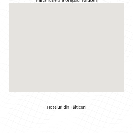
Harta rutieră a orașului Fălticeni
Hoteluri din Fălticeni