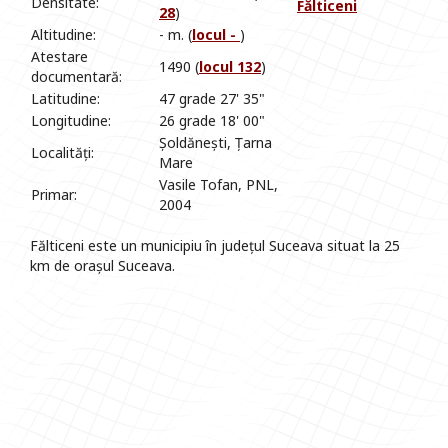
Densitate:
Fălticeni
28
)
Altitudine:
- m. (
locul -
)
Atestare
1490 (
locul 132
)
documentară:
Latitudine:
47 grade 27' 35"
Longitudine:
26 grade 18' 00"
Șoldănești, Țarna
Localități:
Mare
Vasile Tofan, PNL,
Primar:
2004
Fălticeni este un municipiu în județul Suceava situat la 25
km de orașul Suceava.