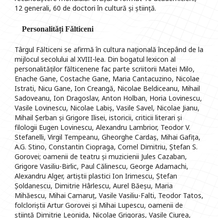
12 generali, 60 de doctori în cultură și știință.
Personalități Fălticeni
Târgul Fălticeni se afirmă în cultura națională începând de la
mijlocul secolului al XVIII-lea. Din bogatul lexicon al
personalităților fălticenene fac parte scriitorii Matei Milo,
Enache Gane, Costache Gane, Maria Cantacuzino, Nicolae
Istrati, Nicu Gane, Ion Creangă, Nicolae Beldiceanu, Mihail
Sadoveanu, Ion Dragoslav, Anton Holban, Horia Lovinescu,
Vasile Lovinescu, Nicolae Labiș, Vasile Savel, Nicolae Jianu,
Mihail Șerban și Grigore Ilisei, istoricii, criticii literari și
filologii Eugen Lovinescu, Alexandru Lambrior, Teodor V.
Stefanelli, Virgil Tempeanu, Gheorghe Cardaș, Mihai Gafița,
A.G. Stino, Constantin Ciopraga, Cornel Dimitriu, Ștefan S.
Gorovei; oamenii de teatru și muzicienii Jules Cazaban,
Grigore Vasiliu-Birlic, Paul Călinescu, George Adamachi,
Alexandru Alger, artiștii plastici Ion Irimescu, Ștefan
Șoldanescu, Dimitrie Hârlescu, Aurel Băeșu, Maria
Mihăescu, Mihai Camaruț, Vasile Vasiliu-Falti, Teodor Tatos,
folcloriștii Artur Gorovei și Mihai Lupescu, oamenii de
știință Dimitrie Leonida, Nicolae Grigoraș, Vasile Ciurea,