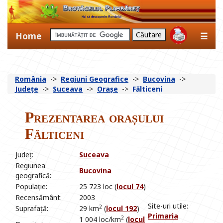
Home
☰
România
->
Regiuni Geografice
->
Bucovina
->
Județe
->
Suceava
->
Orașe
->
Fălticeni
Prezentarea orașului
Fălticeni
Județ:
Suceava
Regiunea
Bucovina
geografică:
Populație:
25 723 loc (
locul 74
)
Recensământ:
2003
Site-uri utile:
2
Suprafață:
29 km
(
locul 192
)
Primaria
2
1 004 loc/km
(
locul