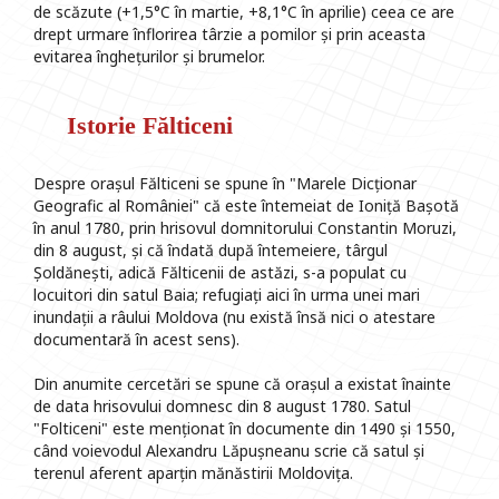
de scăzute (+1,5°C în martie, +8,1°C în aprilie) ceea ce are
drept urmare înflorirea târzie a pomilor și prin aceasta
evitarea înghețurilor și brumelor.
Istorie Fălticeni
Despre orașul Fălticeni se spune în "Marele Dicționar
Geografic al României" că este întemeiat de Ioniță Bașotă
în anul 1780, prin hrisovul domnitorului Constantin Moruzi,
din 8 august, și că îndată după întemeiere, târgul
Șoldănești, adică Fălticenii de astăzi, s-a populat cu
locuitori din satul Baia; refugiați aici în urma unei mari
inundații a râului Moldova (nu există însă nici o atestare
documentară în acest sens).
Din anumite cercetări se spune că orașul a existat înainte
de data hrisovului domnesc din 8 august 1780. Satul
"Folticeni" este menționat în documente din 1490 și 1550,
când voievodul Alexandru Lăpușneanu scrie că satul și
terenul aferent aparțin mănăstirii Moldovița.