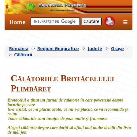
Home
☰
România
->
Regiuni Geografice
->
Județe
->
Orașe
-
>
Călătorii
Călătoriile Brotăcelului
Plimbăreț
Brotacelul a ținut un
jurnal de calatorie
în care povestește despre
locurile pe care
le-a vizitat, ce i-a plăcut acolo, ce nu i-a plăcut, ce vă recomandă și
ce nu.
Toate călătoriile sunt însoțite de poze multe și frumoase.
Alegeți călătoria despre care doriți să aflați mai multe detalii din lista
de mai jos.