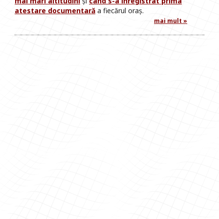
mai mari altitudini
și
când s-a inregistrat prima
atestare documentară
a fiecărul oraș.
mai mult »