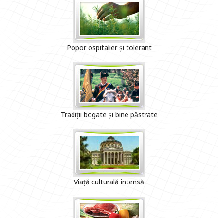
Popor ospitalier și tolerant
Tradiții bogate și bine păstrate
Viață culturală intensă