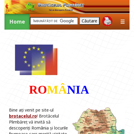
Home
☰
RO
MÂ
NIA
Bine ați venit pe site-ul
brotacelul.ro
! Brotăcelul
Plimbăreț vă invită să
descoperiți România și locurile
frumoase care merită vizitate.