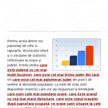
Pentru aceia dintre noi
pasionați de cifre si
rapoarte, Brotăcelul oferă
și o secțiune de statistici
referitoare la orașe și
județe. Puteți vedea
care
este județul cu cei mai
mulți locuitori
,
care este cel mai întins județ din tară
,
ori
care este cel mai aglomerat județ
din punct de
vedere al densității populației. La nivel de oraș sunt
disponibile statistici care vor da răspunsuri la întrebările:
care sunt cele mai populate orașe
,
care este orașul
cu cea mai mare densitate
,
care este topul orașelor
după suprafața ocupată
,
ce orașe sunt situate la cele