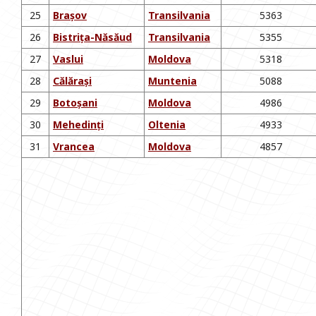
25
Brașov
Transilvania
5363
26
Bistrița-Năsăud
Transilvania
5355
27
Vaslui
Moldova
5318
28
Călărași
Muntenia
5088
29
Botoșani
Moldova
4986
30
Mehedinți
Oltenia
4933
31
Vrancea
Moldova
4857