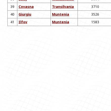
39
Covasna
Transilvania
3710
40
Giurgiu
Muntenia
3526
41
Ilfov
Muntenia
1583