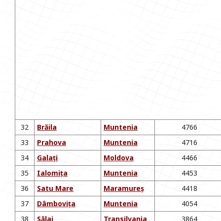
32
Brăila
Muntenia
4766
33
Prahova
Muntenia
4716
34
Galați
Moldova
4466
35
Ialomița
Muntenia
4453
36
Satu Mare
Maramureș
4418
37
Dâmbovița
Muntenia
4054
38
Sălaj
Transilvania
3864