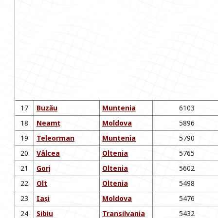
17
Buzău
Muntenia
6103
18
Neamț
Moldova
5896
19
Teleorman
Muntenia
5790
20
Vâlcea
Oltenia
5765
21
Gorj
Oltenia
5602
22
Olt
Oltenia
5498
23
Iași
Moldova
5476
24
Sibiu
Transilvania
5432