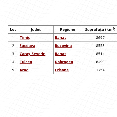
2
Loc
Județ
Regiune
Suprafața (km
)
1
Timiș
Banat
8697
2
Suceava
Bucovina
8553
3
Caraș-Severin
Banat
8514
4
Tulcea
Dobrogea
8499
5
Arad
Crișana
7754