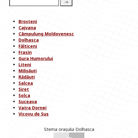
Broșteni
Cajvana
Câmpulung Moldovenesc
Dolhasca
Fălticeni
Frasin
Gura Humorului
Liteni
Milișăuți
Rădăuți
Salcea
Siret
Solca
Suceava
Vatra Dornei
Vicovu de Sus
Stema orașului Dolhasca