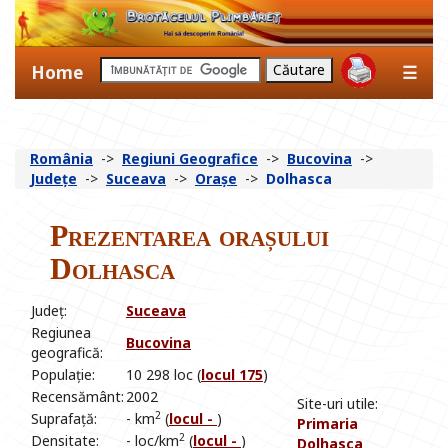
Home
☰
România
->
Regiuni Geografice
->
Bucovina
->
Județe
->
Suceava
->
Orașe
->
Dolhasca
Prezentarea orașului
Dolhasca
Județ:
Suceava
Regiunea
Bucovina
geografică:
Populație:
10 298 loc (
locul 175
)
Recensământ:
2002
Site-uri utile:
2
Suprafață:
- km
(
locul -
)
Primaria
2
Densitate:
- loc/km
(
locul -
)
Dolhasca