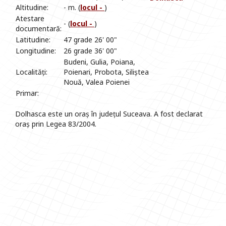
Altitudine:
- m. (
locul -
)
Atestare
- (
locul -
)
documentară:
Latitudine:
47 grade 26' 00"
Longitudine:
26 grade 36' 00"
Budeni, Gulia, Poiana,
Localități:
Poienari, Probota, Siliștea
Nouă, Valea Poienei
Primar:
Dolhasca este un oraș în județul Suceava. A fost declarat
oraș prin Legea 83/2004.