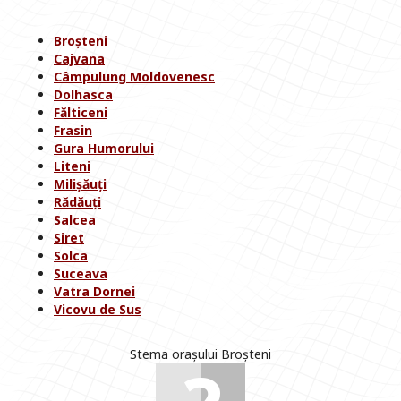
Broșteni
Cajvana
Câmpulung Moldovenesc
Dolhasca
Fălticeni
Frasin
Gura Humorului
Liteni
Milișăuți
Rădăuți
Salcea
Siret
Solca
Suceava
Vatra Dornei
Vicovu de Sus
Stema orașului Broșteni