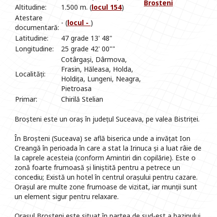
Broșteni
Altitudine:
1.500 m. (
locul 154
)
Atestare
- (
locul -
)
documentară:
Latitudine:
47 grade 13' 48"
Longitudine:
25 grade 42' 00""
Cotârgași, Dârmova,
Frasin, Hăleasa, Holda,
Localități:
Holdița, Lungeni, Neagra,
Pietroasa
Primar:
Chirilă Stelian
Broșteni este un oraș în județul Suceava, pe valea Bistriței.
În Broșteni (Suceava) se află biserica unde a invățat Ion
Creangă în perioada în care a stat la Irinuca și a luat râie de
la caprele acesteia (conform Amintiri din copilărie). Este o
zonă foarte frumoasă și liniștită pentru a petrece un
concediu; Există un hotel în centrul orașului pentru cazare.
Orașul are multe zone frumoase de vizitat, iar munții sunt
un element sigur pentru relaxare.
Orașul Broșteni este situat în partea de sud-est a bazinului