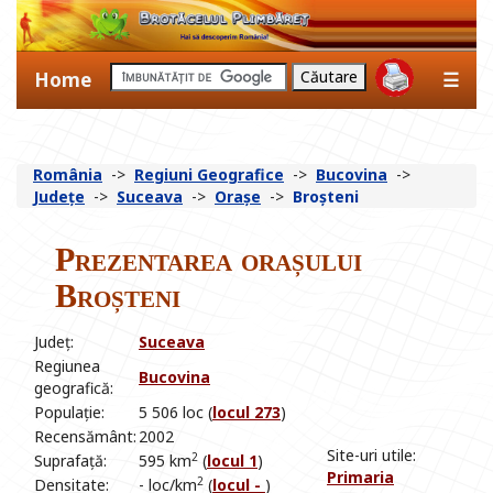
Home
☰
România
->
Regiuni Geografice
->
Bucovina
->
Județe
->
Suceava
->
Orașe
->
Broșteni
Prezentarea orașului
Broșteni
Județ:
Suceava
Regiunea
Bucovina
geografică:
Populație:
5 506 loc (
locul 273
)
Recensământ:
2002
Site-uri utile:
2
Suprafață:
595 km
(
locul 1
)
Primaria
2
Densitate:
- loc/km
(
locul -
)