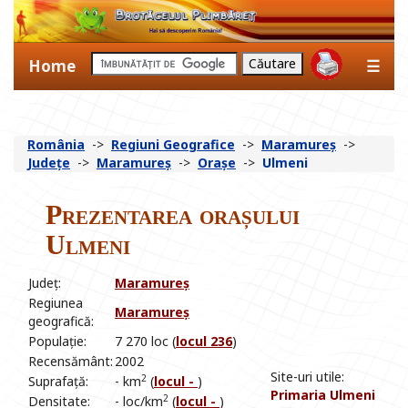
Home
☰
România
->
Regiuni Geografice
->
Maramureș
->
Județe
->
Maramureș
->
Orașe
->
Ulmeni
Prezentarea orașului
Ulmeni
Județ:
Maramureș
Regiunea
Maramureș
geografică:
Populație:
7 270 loc (
locul 236
)
Recensământ:
2002
Site-uri utile:
2
Suprafață:
- km
(
locul -
)
Primaria Ulmeni
2
Densitate:
- loc/km
(
locul -
)