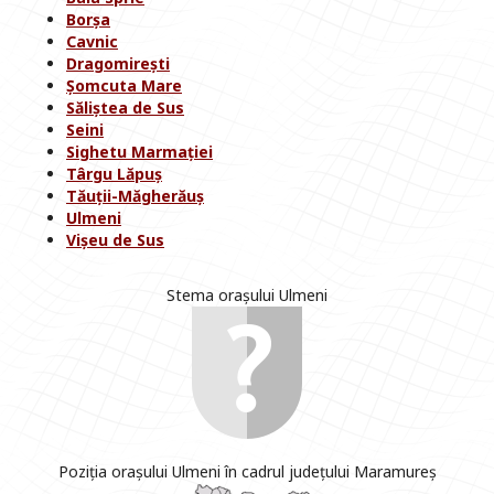
Borșa
Cavnic
Dragomirești
Șomcuta Mare
Săliștea de Sus
Seini
Sighetu Marmației
Târgu Lăpuș
Tăuții-Măgherăuș
Ulmeni
Vișeu de Sus
Stema orașului Ulmeni
Poziția orașului Ulmeni în cadrul județului Maramureș