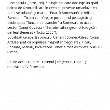
Piemontului Șomcutei), situație din care decurge un grad
ridicat de favorabilitate în ceea ce privește umaniazarea.
Lor li se adaugă și marea "Poartă Someșană" (Defileul
Benesat - Ticau) ce mărește potențialul peisagistic și
evidențiaza "funcția de transfer" a Someșului in acest
sector (Ionuț Covaciu - "Senzitivitatea geomorfologică in
defileul Benesat - Țicău 2005").
Localități ce aparțin orașului Ulmeni : Someș-Uileac, Vicea,
Arduzel (sat cu populație majoritar maghiară), Țicău,
Chelința, Mânău, localitatea Tohat a fost asimilată orașului
Ulmeni.
Căi de acces rutiere - Drumul județean DJ108A - și
magistrala IV feroviara.