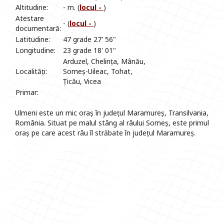
Altitudine:
- m. (
locul -
)
Atestare
- (
locul -
)
documentară:
Latitudine:
47 grade 27' 56"
Longitudine:
23 grade 18' 01"
Arduzel, Chelința, Mânău,
Localități:
Someș-Uileac, Tohat,
Țicău, Vicea
Primar:
Ulmeni este un mic oraș în județul Maramureș, Transilvania,
România. Situat pe malul stâng al râului Someș, este primul
oraș pe care acest râu îl străbate în județul Maramureș.