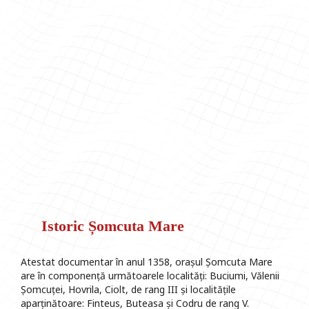
Istoric Șomcuta Mare
Atestat documentar în anul 1358, orașul Șomcuta Mare
are în componență următoarele localități: Buciumi, Vălenii
Șomcuței, Hovrila, Ciolt, de rang III și localitățile
aparținătoare: Finteus, Buteasa și Codru de rang V.