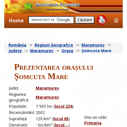
Home
☰
România
->
Regiuni Geografice
->
Maramureș
->
Județe
->
Maramureș
->
Orașe
->
Șomcuta Mare
Prezentarea orașului
Șomcuta Mare
Județ:
Maramureș
Regiunea
Maramureș
geografică:
Populație:
7 565 loc (
locul 224
)
Recensământ:
2002
Site-uri utile:
2
Suprafață:
120 km
(
locul 65
)
Primaria
2
Densitate:
- loc/km
(
locul -
)