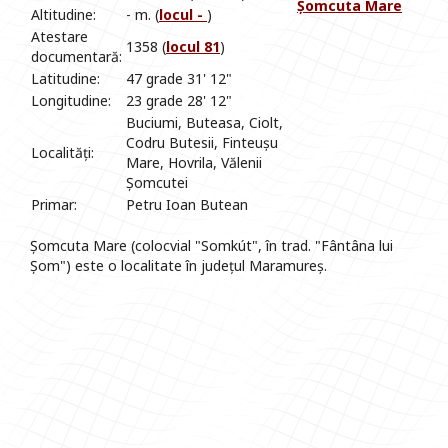
Șomcuta Mare
Altitudine:
- m. (
locul -
)
Atestare
1358 (
locul 81
)
documentară:
Latitudine:
47 grade 31' 12"
Longitudine:
23 grade 28' 12"
Buciumi, Buteasa, Ciolt,
Codru Butesii, Finteușu
Localități:
Mare, Hovrila, Vălenii
Șomcutei
Primar:
Petru Ioan Butean
Șomcuta Mare (colocvial "Somkút", în trad. "Fântâna lui
Șom") este o localitate în județul Maramureș.