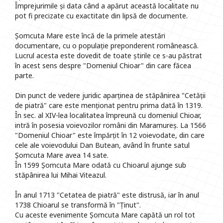
Împrejurimile și data când a apărut această localitate nu
pot fi precizate cu exactitate din lipsă de documente.
Șomcuta Mare este încă de la primele atestări
documentare, cu o populație preponderent românească.
Lucrul acesta este dovedit de toate știrile ce s-au păstrat
în acest sens despre "Domeniul Chioar" din care făcea
parte.
Din punct de vedere juridic aparținea de stăpânirea "Cetății
de piatră" care este menționat pentru prima dată în 1319.
În sec. al XIV-lea localitatea împreună cu domeniul Chioar,
intră în posesia voievozilor români din Maramureș. La 1566
"Domeniul Chioar" este împărțit în 12 voievodate, din care
cele ale voievodului Dan Butean, având în frunte satul
Șomcuta Mare avea 14 sate.
În 1599 Șomcuta Mare odată cu Chioarul ajunge sub
stăpânirea lui Mihai Viteazul.
În anul 1713 "Cetatea de piatră" este distrusă, iar în anul
1738 Chioarul se transformă în "Ținut".
Cu aceste evenimente Șomcuta Mare capătă un rol tot