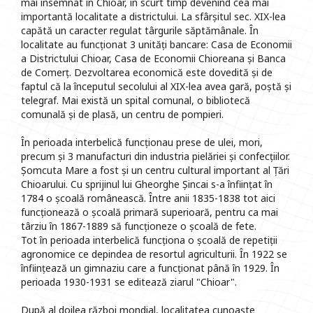
mai însemnat în Chioar, în scurt timp devenind cea mai
importantă localitate a districtului. La sfârșitul sec. XIX-lea
capătă un caracter regulat târgurile săptămânale. În
localitate au funcționat 3 unități bancare: Casa de Economii
a Districtului Chioar, Casa de Economii Chioreana și Banca
de Comerț. Dezvoltarea economică este dovedită și de
faptul că la începutul secolului al XIX-lea avea gară, poștă și
telegraf. Mai există un spital comunal, o bibliotecă
comunală și de plasă, un centru de pompieri.
În perioada interbelică funcționau prese de ulei, mori,
precum și 3 manufacturi din industria pielăriei și confecțiilor.
Șomcuta Mare a fost și un centru cultural important al Țări
Chioarului. Cu sprijinul lui Gheorghe Șincai s-a înființat în
1784 o școală românească. Între anii 1835-1838 tot aici
funcționează o școală primară superioară, pentru ca mai
târziu în 1867-1889 să funcționeze o școală de fete.
Tot în perioada interbelică funcționa o școală de repetiții
agronomice ce depindea de resortul agriculturii. În 1922 se
înființează un gimnaziu care a funcționat până în 1929. În
perioada 1930-1931 se editează ziarul "Chioar".
După al doilea război mondial, localitatea cunoaște