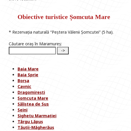
Obiective turistice Șomcuta Mare
* Rezervația naturală “Peștera Vălenii Șomcutei” (5 ha).
Căutare oraș în Maramureș:
Baia Mare
Baia Sprie
Borșa
Cavnic
Dragomirești
Șomcuta Mare
Săliștea de Sus
Seini
Sighetu Marmației
Târgu Lăpuș
Tăuții-Măgherăuș