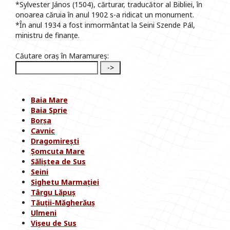
*Sylvester János (1504), cărturar, traducător al Bibliei, în
onoarea căruia în anul 1902 s-a ridicat un monument.
*În anul 1934 a fost inmormântat la Seini Szende Pál,
ministru de finanțe.
Căutare oraș în Maramureș:
Baia Mare
Baia Sprie
Borșa
Cavnic
Dragomirești
Șomcuta Mare
Săliștea de Sus
Seini
Sighetu Marmației
Târgu Lăpuș
Tăuții-Măgherăuș
Ulmeni
Vișeu de Sus