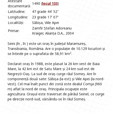
Atestare
1490 (
locul 133
)
documentară:
Latitudine:
47 grade 44' 52"
Longitudine:
23 grade 17' 07"
Localități:
Săbișa, Viile Apei
Zamfir Ștefan Adoreanu
Primar:
Kraiger, Alianța D.A., 2004
Seini (în , în ) este un oraș în județul Maramureș,
Transilvania, România. Are o populație de 10.129 locuitori și
se întinde pe o suprafata de 58,91 km².
Declarat oraș în 1988, este plasat la 26 km vest de Baia
Mare, la 42 km est de Satu Mare și 24 km sud-est de
Negrești-Oaș. La sud de oraș curge râul Someș. Are în
componență două sate: Săbișa (la est) și Viile Apei (la nord-
vest). Cel mai înalt punct din zonă este dealul Comja (960
m) aflat la nord de oraș. Principala ocupație este
agricultura. Orașul este traversat de pârâul Seinel, ce curge
pe direcție nord-sud, vărsându-se în râul Someș.