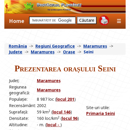
Home
☰
România
->
Regiuni Geografice
->
Maramureș
->
Județe
->
Maramureș
->
Orașe
->
Seini
Prezentarea orașului Seini
Județ:
Maramureș
Regiunea
Maramureș
geografică:
Populație:
8 987 loc (
locul 201
)
Recensământ:
2002
Site-uri utile:
2
Suprafață:
59 km
(
locul 146
)
Primaria Seini
2
Densitate:
160 loc/km
(
locul 96
)
Altitudine:
- m. (
locul -
)