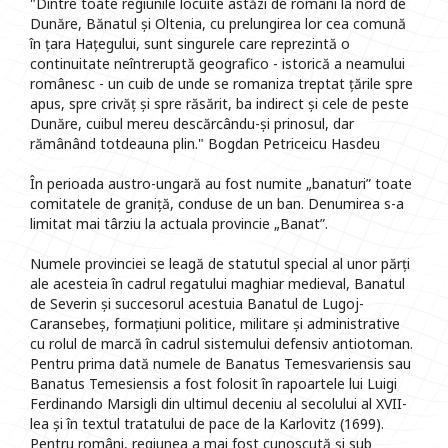
"Dintre toate regiunile locuite astăzi de români la nord de
Dunăre, Bănatul și Oltenia, cu prelungirea lor cea comună
în țara Hațegului, sunt singurele care reprezintă o
continuitate neîntreruptă geografico - istorică a neamului
românesc - un cuib de unde se romaniza treptat țările spre
apus, spre crivăț și spre răsărit, ba indirect și cele de peste
Dunăre, cuibul mereu descărcându-și prinosul, dar
rămânând totdeauna plin." Bogdan Petriceicu Hasdeu
În perioada austro-ungară au fost numite „banaturi” toate
comitatele de graniță, conduse de un ban. Denumirea s-a
limitat mai târziu la actuala provincie „Banat”.
Numele provinciei se leagă de statutul special al unor părți
ale acesteia în cadrul regatului maghiar medieval, Banatul
de Severin și succesorul acestuia Banatul de Lugoj-
Caransebeș, formațiuni politice, militare și administrative
cu rolul de marcă în cadrul sistemului defensiv antiotoman.
Pentru prima dată numele de Banatus Temesvariensis sau
Banatus Temesiensis a fost folosit în rapoartele lui Luigi
Ferdinando Marsigli din ultimul deceniu al secolului al XVII-
lea și în textul tratatului de pace de la Karlovitz (1699).
Pentru români, regiunea a mai fost cunoscută și sub