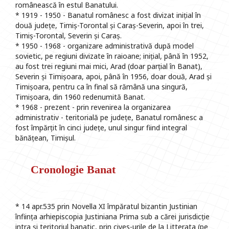
românească în estul Banatului.
* 1919 - 1950 - Banatul românesc a fost divizat inițial în
două județe, Timiș-Torontal și Caraș-Severin, apoi în trei,
Timiș-Torontal, Severin și Caraș.
* 1950 - 1968 - organizare administrativă după model
sovietic, pe regiuni divizate în raioane; inițial, până în 1952,
au fost trei regiuni mai mici, Arad (doar parțial în Banat),
Severin și Timișoara, apoi, până în 1956, doar două, Arad și
Timișoara, pentru ca în final să rămână una singură,
Timișoara, din 1960 redenumită Banat.
* 1968 - prezent - prin revenirea la organizarea
administrativ - teritorială pe județe, Banatul românesc a
fost împărțit în cinci județe, unul singur fiind integral
bănățean, Timișul.
Cronologie Banat
* 14 apr.535 prin Novella XI împăratul bizantin Justinian
înființa arhiepiscopia Justiniana Prima sub a cărei jurisdicție
intra și teritoriul banatic, prin cives-urile de la Litterata (pe