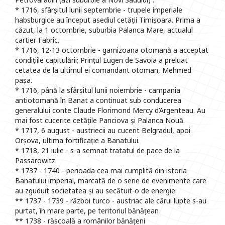
* 1716, sfârșitul lunii septembrie - trupele imperiale
habsburgice au început asediul cetății Timișoara. Prima a
căzut, la 1 octombrie, suburbia Palanca Mare, actualul
cartier Fabric.
* 1716, 12-13 octombrie - garnizoana otomană a acceptat
condițiile capitulării; Prințul Eugen de Savoia a preluat
cetatea de la ultimul ei comandant otoman, Mehmed
pașa.
* 1716, până la sfârșitul lunii noiembrie - campania
antiotomană în Banat a continuat sub conducerea
generalului conte Claude Florimond Mercy d’Argenteau. Au
mai fost cucerite cetățile Panciova și Palanca Nouă.
* 1717, 6 august - austriecii au cucerit Belgradul, apoi
Orșova, ultima fortificație a Banatului.
* 1718, 21 iulie - s-a semnat tratatul de pace de la
Passarowitz.
* 1737 - 1740 - perioada cea mai cumplită din istoria
Banatului imperial, marcată de o serie de evenimente care
au zguduit societatea și au secătuit-o de energie:
** 1737 - 1739 - război turco - austriac ale cărui lupte s-au
purtat, în mare parte, pe teritoriul bănățean
** 1738 - răscoală a românilor bănățeni