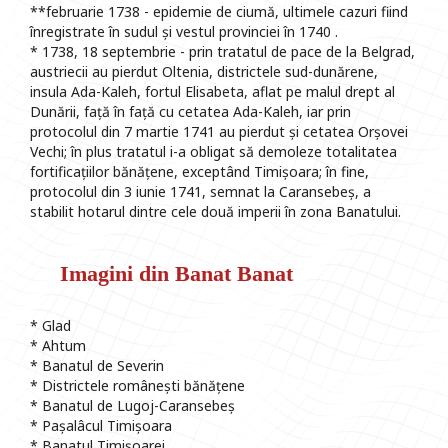
**februarie 1738 - epidemie de ciumă, ultimele cazuri fiind
înregistrate în sudul și vestul provinciei în 1740 .
* 1738, 18 septembrie - prin tratatul de pace de la Belgrad,
austriecii au pierdut Oltenia, districtele sud-dunărene,
insula Ada-Kaleh, fortul Elisabeta, aflat pe malul drept al
Dunării, față în față cu cetatea Ada-Kaleh, iar prin
protocolul din 7 martie 1741 au pierdut și cetatea Orșovei
Vechi; în plus tratatul i-a obligat să demoleze totalitatea
fortificațiilor bănățene, exceptând Timișoara; în fine,
protocolul din 3 iunie 1741, semnat la Caransebeș, a
stabilit hotarul dintre cele două imperii în zona Banatului.
Imagini din Banat Banat
* Glad
* Ahtum
* Banatul de Severin
* Districtele românești bănățene
* Banatul de Lugoj-Caransebeș
* Pașalâcul Timișoara
* Banatul Timișoarei