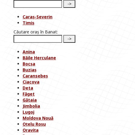
Caraș-Severin
Timiș
Căutare oraș în Banat:
Anina
Băile Herculane
Bocșa
Buziaș
Caransebeș
Ciacova
Deta
Făget
Gătaia
Jimbolia
Lugoj
Moldova Nouă
Oțelu Roșu
Oravița