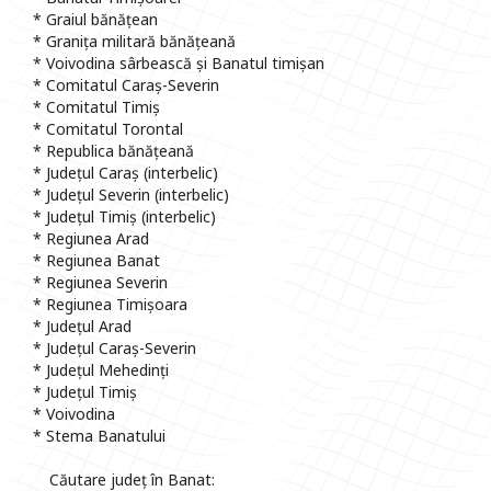
* Graiul bănățean
* Granița militară bănățeană
* Voivodina sârbească și Banatul timișan
* Comitatul Caraș-Severin
* Comitatul Timiș
* Comitatul Torontal
* Republica bănățeană
* Județul Caraș (interbelic)
* Județul Severin (interbelic)
* Județul Timiș (interbelic)
* Regiunea Arad
* Regiunea Banat
* Regiunea Severin
* Regiunea Timișoara
* Județul Arad
* Județul Caraș-Severin
* Județul Mehedinți
* Județul Timiș
* Voivodina
* Stema Banatului
Căutare județ în Banat: