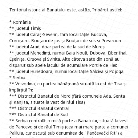
Teritoriul istoric al Banatului este, astăzi, împărțit astfel:
* România
** Județul Timiș
** Județul Caraș-Severin, fără localitățile Bucova,
Cornișoru, Bouțarii de jos și Bouțarii de sus și Preveciori
** Județul Arad, doar partea de la sud de Mureș
** Județul Mehedinți, numai Baia Nouă, Dubova, Eibenthal,
Eșelnița, Orșova și Svinița. Alte câteva sate din zonă au
dispărut sub apele lacului de acumulare Porțile de Fier.
** Județul Hunedoara, numai localitățile Sălciva și Pojoga.
* Serbia
** Voivodina, cu partea bănățeană situată la est de Tisa și
împărțită în:
*** Districtul Banatul de Nord (fără comunele Ada, Senta
și Kanjiza, situate la vest de râul Tisa)
*** Districtul Banatul Central
*** Districtul Banatul de Sud
** Serbia centrală: o mică parte a Banatului, situată la vest
de Pancevo și de râul Timiș (cea mai mare parte a comunei
Palilula, cunoscută sub denumirea de "Pančevački Rit") a