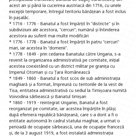
acest an și până la cucerirea austriacă din 1716, cu unele
excepții temporare, întregul teritoriu bănățean a fost inclus
în pașalâc.
* 1716 - 1776 - Banatul a fost împărțit în "districte" și în
subdiviziuni ale acestora, "cercuri"; numărul și întinderea
acestora au suferit mai multe modificări
* 1776 - 1778 - Banatul a fost împărțit în patru "cercuri"
mari, iar acestea în "domenii".
* 1778 - 1849 - prin cedarea Banatului către Ungaria, s-a
revenit la organizarea administrativă pe comitate, inițial
acestea coexistând cu un district militar pe granița cu
Imperiul Otoman și cu Țara Românească
* 1849 - 1860 - Banatul a fost scos de sub administrația
maghiară și a format, împreună cu teritoriile de la vest de
Tisa, entitatea administrativă cu sediul la Timișoara numită
Voivodina sârbească și Banatul timișan
* 1860 - 1919 - reintegrat Ungariei, Banatul a fost
reorganizat pe comitate, iar acestea împărțite în plăși;
după efemera republică bănățeană, care s-a dorit a fi o
entitate autonomă în cadrul statului maghiar, a urmat o
perioadă de ocupație sârbească, una de ocupație franceză
și, de la 3 august 1919, a fost instalată administrația