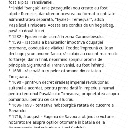
fost alipită Transilvaniei .
**Inițial "sançak"-urile (steagurile) nou create au fost
alipite Rumeliei, dar ulterior acestea au format o entitate
administrativă separată, "Eyâlet-i Temeșvar", adică
Pașalâcul Timișoara. Acesta era condus de un beglerbeg,
pașă cu două tuiuri.
* 1582 - Epidemie de ciumă în zona Caransebeșului.
* 1593 - răscoală a bănățenilor împotriva ocupației
otomane, condusă de vlădicul Teodor, împreună cu Ioan
din Lugoj și un anume Iancu; răsculații au cucerit mai multe
fortărețe, dar în final, neprimind sprijinul promis de
principele Sigismund al Transilvaniei, au fost înfrânți .
* 1688 - răscoală a trupelor otomane din cetatea
Timișoara .
* 1690 - printr-un decret (iradea) imperial revoluționar,
sultanul a acordat, pentru prima dată în imperiu și numai
pentru teritoriul Pașalâcului Timișoara, proprietatea asupra
pământului pentru cei care îl lucrau.
* 1696-1698 - tentativă habsburgică ratată de cucerire a
Banatului
* 1716, 5 august - Eugeniu de Savoia a obținut o victorie
hotărâtoare asupra oștilor otomane în bătălia de la
Petrovaradin (azi suburbie a Novi Sadului) .