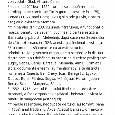
voievodat): Glad, Ahtum, Cinad
* secolul al XII-lea - 1552 - organizare după modelul
carolingian pe comitate: Timiș (prima atestare în 1175),
Cenad (1187), apoi Caraș (1200) și altele (Cuvin, Horom,
etc.) cu o existență efemeră.
** în paralel, din 1233, cu unele întreruperi, a funcționat o
marcă, Banatul de Severin, cuprinzând partea estică a
Banatului și părți din Mehedinți; după cucerirea Severinului
de către otomani, în 1524, acesta și-a încheiat existența.
** a continuat să coexiste cu aceste structuri
administrative și vechea organizare a românilor în districte,
dintre care 8 au dobândit un statut de districte privilegiate:
Lugoj, Sebeș, Caraș, Bârzava, Mehadia, Almăj, Comiat și
Ilidia; documentele vremii au menționat și alte districte
românești: Cuiești, Bel, Chery, Icuș, Beregsău, Lypko,
Duboz, Bujor, Fârdea, Sugya, Mănăștiur, Horom, Jupani,
Recaș, Sculea, Marginea, Făget.
* 1552 - 1716 - vestul Banatului fiind cucerit de către
otomani, a fost organizat Pașalâcul Timișoara, divizat la
rându-i în sangeacuri (=steaguri).
** părțile răsăritene, neocupate de turci, au format, până
în 1658, anul trădării lui Ákos (Acațiu) Barcsay, o marcă a
principatului transilvan, Banatul de Lugoj-Caransebeș; din