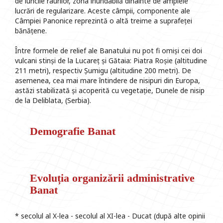
de luncile râurilor, zona inundabilă dinainte de amplele
lucrări de regularizare. Aceste câmpii, componente ale
Câmpiei Panonice reprezintă o altă treime a suprafeței
bănățene.
Între formele de relief ale Banatului nu pot fi omiși cei doi
vulcani stinși de la Lucareț și Gătaia: Piatra Roșie (altitudine
211 metri), respectiv Șumigu (altitudine 200 metri). De
asemenea, cea mai mare întindere de nisipuri din Europa,
astăzi stabilizată și acoperită cu vegetație, Dunele de nisip
de la Deliblata, (Serbia).
Demografie Banat
Evoluția organizării administrative
Banat
* secolul al X-lea - secolul al XI-lea - Ducat (după alte opinii