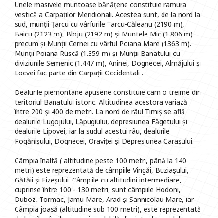
Unele masivele muntoase bănățene constituie ramura
vestică a Carpaților Meridionali. Acestea sunt, de la nord la
sud, munții Țarcu cu vârfurile Țarcu-Căleanu (2190 m),
Baicu (2123 m), Bloju (2192 m) și Muntele Mic (1.806 m)
precum și Munții Cernei cu vârful Poiana Mare (1363 m).
Munții Poiana Ruscă (1.359 m) și Munții Banatului cu
diviziunile Semenic (1.447 m), Aninei, Dognecei, Almăjului și
Locvei fac parte din Carpații Occidentali .
Dealurile piemontane apusene constituie cam o treime din
teritoriul Banatului istoric. Altitudinea acestora variază
între 200 și 400 de metri. La nord de râul Timiș se află
dealurile Lugojului, Lăpugiului, depresiunea Făgetului și
dealurile Lipovei, iar la sudul acestui râu, dealurile
Pogănișului, Dognecei, Oraviței și Depresiunea Carașului.
Câmpia înaltă ( altitudine peste 100 metri, până la 140
metri) este reprezentată de câmpiile Vingăi, Buziașului,
Gătăii și Fizeșului. Câmpiile cu altitudini intermediare,
cuprinse între 100 - 130 metri, sunt câmpiile Hodoni,
Duboz, Tormac, Jamu Mare, Arad și Sannicolau Mare, iar
Câmpia joasă (altitudine sub 100 metri), este reprezentată