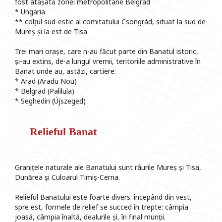
fost atașată zonei metropolitane Belgrad
* Ungaria
** colțul sud-estic al comitatului Csongrád, situat la sud de
Mureș și la est de Tisa
Trei mari orașe, care n-au făcut parte din Banatul istoric,
și-au extins, de-a lungul vremii, teritoriile administrative în
Banat unde au, astăzi, cartiere:
* Arad (Aradu Nou)
* Belgrad (Palilula)
* Seghedin (Újszeged)
Relieful Banat
Granițele naturale ale Banatului sunt râurile Mureș și Tisa,
Dunărea și Culoarul Timiș-Cerna.
Relieful Banatului este foarte divers: începând din vest,
spre est, formele de relief se succed în trepte: câmpia
joasă, câmpia înaltă, dealurile și, în final munții.