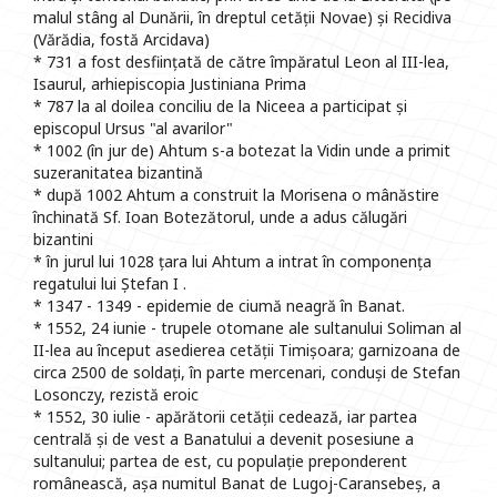
malul stâng al Dunării, în dreptul cetății Novae) și Recidiva
(Vărădia, fostă Arcidava)
* 731 a fost desființată de către împăratul Leon al III-lea,
Isaurul, arhiepiscopia Justiniana Prima
* 787 la al doilea conciliu de la Niceea a participat și
episcopul Ursus "al avarilor"
* 1002 (în jur de) Ahtum s-a botezat la Vidin unde a primit
suzeranitatea bizantină
* după 1002 Ahtum a construit la Morisena o mânăstire
închinată Sf. Ioan Botezătorul, unde a adus călugări
bizantini
* în jurul lui 1028 țara lui Ahtum a intrat în componența
regatului lui Ștefan I .
* 1347 - 1349 - epidemie de ciumă neagră în Banat.
* 1552, 24 iunie - trupele otomane ale sultanului Soliman al
II-lea au început asedierea cetății Timișoara; garnizoana de
circa 2500 de soldați, în parte mercenari, conduși de Stefan
Losonczy, rezistă eroic
* 1552, 30 iulie - apărătorii cetății cedează, iar partea
centrală și de vest a Banatului a devenit posesiune a
sultanului; partea de est, cu populație preponderent
românească, așa numitul Banat de Lugoj-Caransebeș, a