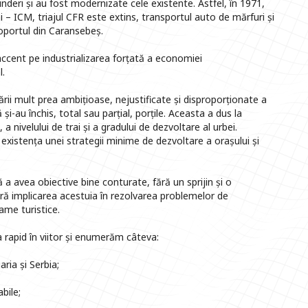
nderi și au fost modernizate cele existente. Astfel, în 1971,
i – ICM, triajul CFR este extins, transportul auto de mărfuri și
roportul din Caransebeș.
 accent pe industrializarea forțată a economiei
l.
rii mult prea ambițioase, nejustificate și disproporționate a
 și-au închis, total sau parțial, porțile. Aceasta a dus la
a nivelului de trai și a gradului de dezvoltare al urbei.
 existența unei strategii minime de dezvoltare a orașului și
ă a avea obiective bine conturate, fără un sprijin și o
ără implicarea acestuia în rezolvarea problemelor de
ame turistice.
 rapid în viitor și enumerăm câteva:
aria și Serbia;
bile;