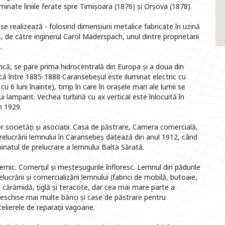
nate liniile ferate spre Timișoara (1876) și Orșova (1878).
se realizează - folosind dimensiuni metalice fabricate în uzină
os, de către inginerul Carol Maderspach, unul dintre proprietarii
.
rică, se pare prima hidrocentrală din Europa și a doua din
 că între 1885-1888 Caransebeșul este iluminat electric cu
u 6 luni înainte), timp în care în orașele mari ale lumii se
ui lampant. Vechea turbină cu ax vertical este înlocuită în
n 1929.
 societăți și asociații: Casa de păstrare, Camera comercială,
 prelucrării lemnului în Caransebeș datează din anul 1912, când
atul de prelucrare a lemnului Balta Sărată.
rnic. Comerțul și meșteșugurile înfloresc. Lemnul din pădurile
ucrării și comercializării lemnului (fabrici de mobilă, butoaie,
de cărămidă, țiglă și teracote, dar cea mai mare parte a
 deschise mai multe bănci și case de păstrare pentru
telierele de reparații vagoane.