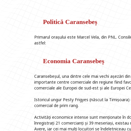
Politică Caransebeș
Primarul orașului este Marcel Vela, din PNL. Consiliu
astfel:
Economia Caransebeș
Caransebeșul, una dintre cele mai vechi așezări din 
importante centre comerciale din regiune fiind favo
comerciale ale Europei de sud-est și ale Europei Ce
Istoricul ungur Pesty Frigyes (născut la Timișoara
comercial de prim rang.
Activități economice intense sunt menționate în doc
înregistrați 21 comercianți și 39 meseriași, existau 
Avere, iar cei mai mulți locuitori se îndeletniceau c