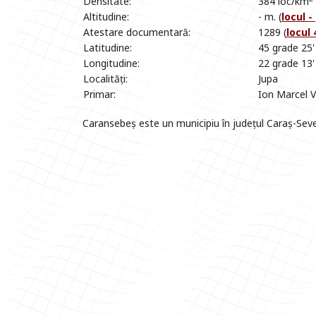
Densitate:
384 loc/km
Altitudine:
- m. (
locul -
Atestare documentară:
1289 (
locul 
Latitudine:
45 grade 25'
Longitudine:
22 grade 13'
Localități:
Jupa
Primar:
Ion Marcel 
Caransebeș este un municipiu în județul Caraș-Sev