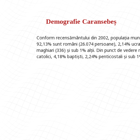
Demografie Caransebeș
Conform recensământului din 2002, populația munici
92,13% sunt români (26.074 persoane), 2,14% ucrai
maghiari (336) și sub 1% alții. Din punct de veder
catolici, 4,18% baptiști, 2,24% penticostali și sub 1%