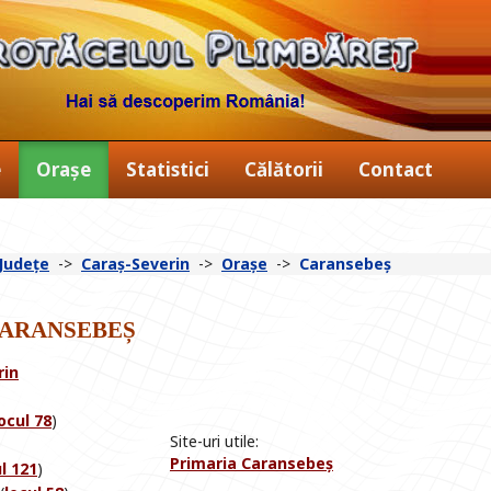
e
Orașe
Statistici
Călătorii
Contact
Județe
->
Caraș-Severin
->
Orașe
->
Caransebeș
aransebeș
rin
ocul 78
)
Site-uri utile:
Primaria Caransebeș
l 121
)