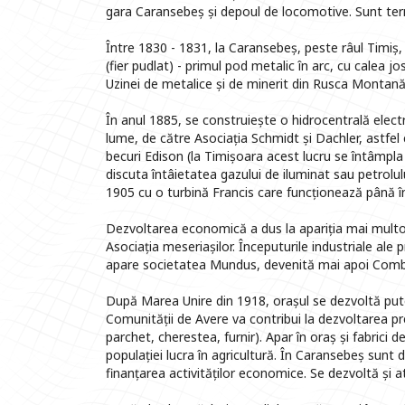
gara Caransebeș și depoul de locomotive. Sunt termi
Între 1830 - 1831, la Caransebeș, peste râul Timiș, 
(fier pudlat) - primul pod metalic în arc, cu calea j
Uzinei de metalice și de minerit din Rusca Montană
În anul 1885, se construiește o hidrocentrală elect
lume, de către Asociația Schmidt și Dachler, astfel
becuri Edison (la Timișoara acest lucru se întâmpla c
discuta întâietatea gazului de iluminat sau petrolul
1905 cu o turbină Francis care funcționează până î
Dezvoltarea economică a dus la apariția mai multor
Asociația meseriașilor. Începuturile industriale ale
apare societatea Mundus, devenită mai apoi Combin
După Marea Unire din 1918, orașul se dezvoltă pute
Comunității de Avere va contribui la dezvoltarea prel
parchet, cherestea, furnir). Apar în oraș și fabrici 
populației lucra în agricultură. În Caransebeș sunt
finanțarea activităților economice. Se dezvoltă și a