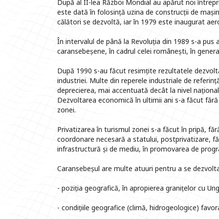
După al II-lea Război Mondial au apărut noi întrepri
este dată în folosință uzina de construcții de mașin
călători se dezvoltă, iar în 1979 este inaugurat ae
În intervalul de până la Revoluția din 1989 s-a pus
caransebeșene, în cadrul celei românești, în genera
După 1990 s-au făcut resimțite rezultatele dezvoltă
industriei. Multe din reperele industriale de referință
deprecierea, mai accentuată decât la nivel național, 
Dezvoltarea economică în ultimii ani s-a făcut fără
zonei.
Privatizarea în turismul zonei s-a făcut în pripă, făr
coordonare necesară a statului, postprivatizare, f
infrastructură și de mediu, în promovarea de progr
Caransebeșul are multe atuuri pentru a se dezvolta
- poziția geografică, în apropierea granițelor cu Ung
- condițiile geografice (climă, hidrogeologice) favora