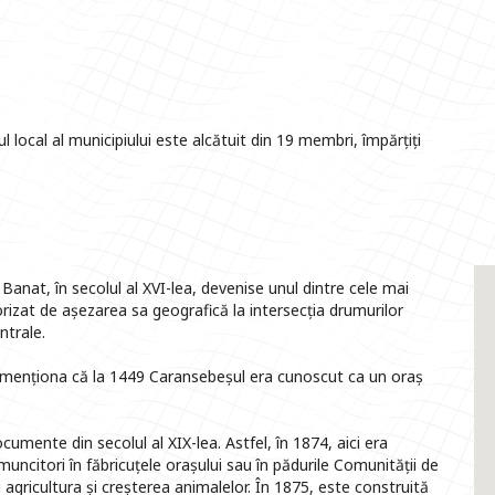
l local al municipiului este alcătuit din 19 membri, împărțiți
Banat, în secolul al XVI-lea, devenise unul dintre cele mai
rizat de așezarea sa geografică la intersecția drumurilor
ntrale.
) menționa că la 1449 Caransebeșul era cunoscut ca un oraș
umente din secolul al XIX-lea. Astfel, în 1874, aici era
muncitori în făbricuțele orașului sau în pădurile Comunității de
u agricultura și creșterea animalelor. În 1875, este construită