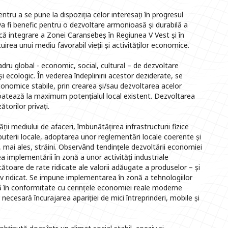
ntru a se pune la dispoziția celor interesați în progresul
a fi benefic pentru o dezvoltare armonioasă și durabilă a
că integrare a Zonei Caransebeș în Regiunea V Vest și în
irea unui mediu favorabil vieții și activităților economice.
adru global - economic, social, cultural – de dezvoltare
i ecologic. În vederea îndeplinirii acestor deziderate, se
conomice stabile, prin crearea și/sau dezvoltarea acelor
oatează la maximum potențialul local existent. Dezvoltarea
ătorilor privați.
ii mediului de afaceri, îmbunătățirea infrastructurii fizice
puterii locale, adoptarea unor reglementări locale coerente și
i, mai ales, străini. Observând tendințele dezvoltării economiei
 implementării în zonă a unor activități industriale
ătoare de rate ridicate ale valorii adăugate a produselor – și
tativ ridicat. Se impune implementarea în zonă a tehnologiilor
ncă în conformitate cu cerințele economiei reale moderne
ecesară încurajarea apariției de mici întreprinderi, mobile și