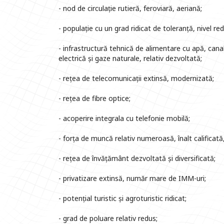
- nod de circulație rutieră, feroviară, aeriană;
- populație cu un grad ridicat de toleranță, nivel red
- infrastructură tehnică de alimentare cu apă, canal
electrică și gaze naturale, relativ dezvoltată;
- rețea de telecomunicații extinsă, modernizată;
- rețea de fibre optice;
- acoperire integrala cu telefonie mobilă;
- forța de muncă relativ numeroasă, înalt calificată
- rețea de învățământ dezvoltată și diversificată;
- privatizare extinsă, număr mare de IMM-uri;
- potențial turistic și agroturistic ridicat;
- grad de poluare relativ redus;