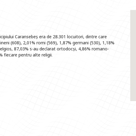
piului Caransebeș era de 28.301 locuitori, dintre care
neni (608), 2,01% romi (569), 1,87% germani (530), 1,18%
e relgios, 87,03% s-au declarat ortodocși, 4,86% romano-
 fiecare pentru alte religii.