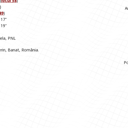
(
locul 58
)
)
A
49
)
 17"
 19"
Vela, PNL
erin, Banat, România.
Po