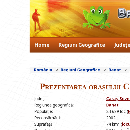
Home
Regiuni Geografice
Județ
România
->
Regiuni Geografice
->
Banat
->
Prezentarea orașului C
Județ:
Caraș-Seve
Regiunea geografică:
Banat
Populație:
24 689 loc (
l
Recensământ:
2002
2
Suprafață:
74 km
(
locu
2