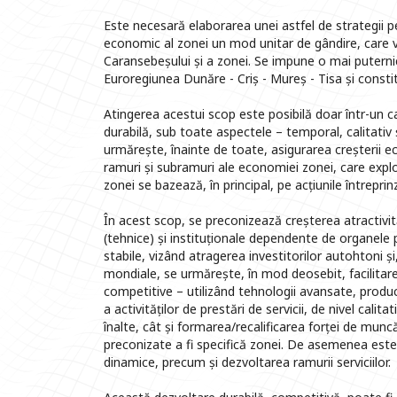
Este necesară elaborarea unei astfel de strategii pe
economic al zonei un mod unitar de gândire, care v
Caransebeșului și a zonei. Se impune o mai puterni
Euroregiunea Dunăre - Criș - Mureș - Tisa și constitu
Atingerea acestui scop este posibilă doar într-un c
durabilă, sub toate aspectele – temporal, calitativ ș
urmărește, înainte de toate, asigurarea creșterii e
ramuri și subramuri ale economiei zonei, care expl
zonei se bazează, în principal, pe acțiunile întreprinz
În acest scop, se preconizează creșterea atractivităț
(tehnice) și instituționale dependente de organele 
stabile, vizând atragerea investitorilor autohtoni ș
mondiale, se urmărește, în mod deosebit, facilitarea
competitive – utilizând tehnologii avansate, produc
a activităților de prestări de servicii, de nivel cali
înalte, cât și formarea/recalificarea forței de mu
preconizate a fi specifică zonei. De asemenea este n
dinamice, precum și dezvoltarea ramurii serviciilor.