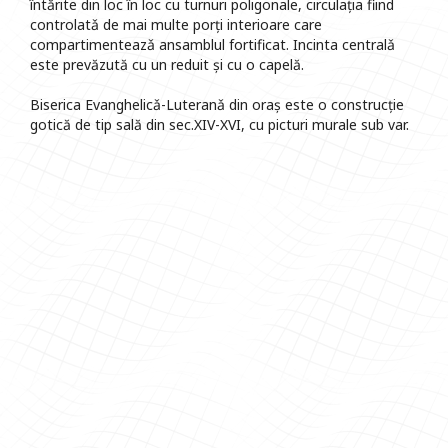
întărite din loc în loc cu turnuri poligonale, circulația fiind
controlatǎ de mai multe porți interioare care
compartimenteazǎ ansamblul fortificat. Incinta centralǎ
este prevăzută cu un reduit și cu o capelă.
Biserica Evanghelicǎ-Luteranǎ din oraș este o construcție
gotică de tip sală din sec.XIV-XVI, cu picturi murale sub var.