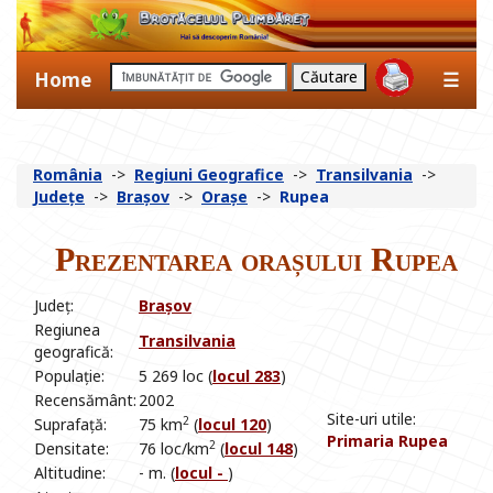
Home
☰
România
->
Regiuni Geografice
->
Transilvania
->
Județe
->
Brașov
->
Orașe
->
Rupea
Prezentarea orașului Rupea
Județ:
Brașov
Regiunea
Transilvania
geografică:
Populație:
5 269 loc (
locul 283
)
Recensământ:
2002
Site-uri utile:
2
Suprafață:
75 km
(
locul 120
)
Primaria Rupea
2
Densitate:
76 loc/km
(
locul 148
)
Altitudine:
- m. (
locul -
)