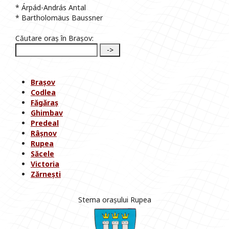
* Árpád-András Antal
* Bartholomäus Baussner
Căutare oraș în Brașov:
Brașov
Codlea
Făgăraș
Ghimbav
Predeal
Râșnov
Rupea
Săcele
Victoria
Zărnești
Stema orașului Rupea