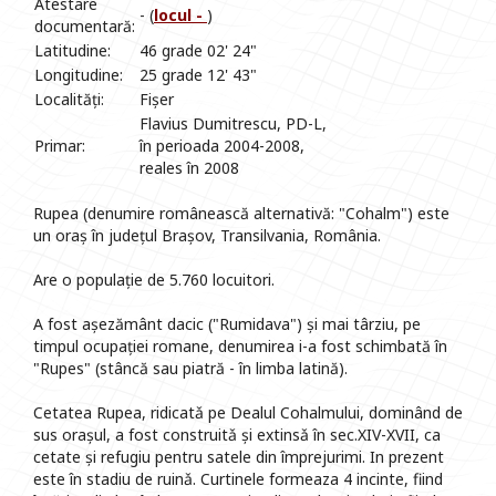
Atestare
- (
locul -
)
documentară:
Latitudine:
46 grade 02' 24"
Longitudine:
25 grade 12' 43"
Localități:
Fișer
Flavius Dumitrescu, PD-L,
Primar:
în perioada 2004-2008,
reales în 2008
Rupea (denumire românească alternativă: "Cohalm") este
un oraș în județul Brașov, Transilvania, România.
Are o populație de 5.760 locuitori.
A fost așezământ dacic ("Rumidava") și mai târziu, pe
timpul ocupației romane, denumirea i-a fost schimbată în
"Rupes" (stâncă sau piatră - în limba latină).
Cetatea Rupea, ridicatǎ pe Dealul Cohalmului, dominând de
sus orașul, a fost construitǎ și extinsǎ în sec.XIV-XVII, ca
cetate și refugiu pentru satele din împrejurimi. In prezent
este în stadiu de ruinǎ. Curtinele formeaza 4 incinte, fiind