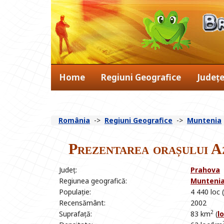
Home
Regiuni Geografice
Județ
România
->
Regiuni Geografice
->
Muntenia
Prezentarea orașului A
Județ:
Prahova
Regiunea geografică:
Munteni
Populație:
4 440 loc (
Recensământ:
2002
2
Suprafață:
83 km
(
l