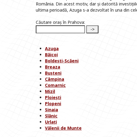
România. Din acest motiv, dar și datorită investiții
ultima perioadă, Azuga s-a dezvoltat în una din cele
Căutare oraș în Prahova:
Azuga
Băicoi
Boldești-Scăeni
Breaza
Bușteni
Câmpina
Comarnic
Mizil
Ploiești
Plopeni
Sinaia
Slănic
Urlați
Vălenii de Munte