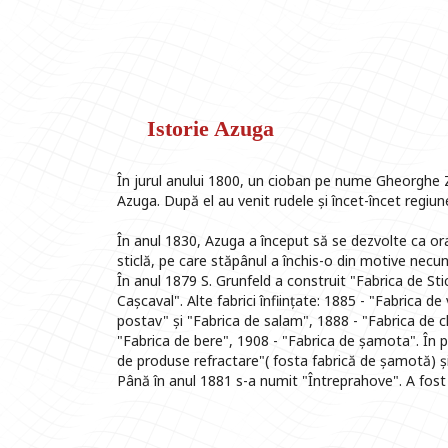
Istorie Azuga
În jurul anului 1800, un cioban pe nume Gheorghe Z
Azuga. După el au venit rudele și încet-încet regiun
În anul 1830, Azuga a început să se dezvolte ca oraș 
sticlă, pe care stăpânul a închis-o din motive necun
În anul 1879 S. Grunfeld a construit "Fabrica de Sti
Cașcaval". Alte fabrici înființate: 1885 - "Fabrica de
postav" și "Fabrica de salam", 1888 - "Fabrica de 
"Fabrica de bere", 1908 - "Fabrica de șamota". În p
de produse refractare"( fosta fabrică de șamotă) ș
Până în anul 1881 s-a numit "Întreprahove". A fost