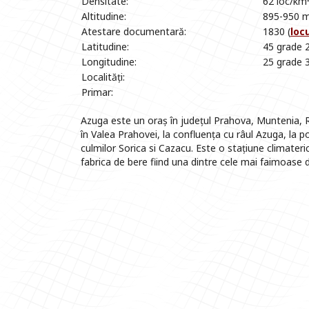
Densitate:
62 loc/km
Altitudine:
895-950 m
Atestare documentară:
1830 (
loc
Latitudine:
45 grade 2
Longitudine:
25 grade 3
Localități:
Primar:
Azuga este un oraș în județul Prahova, Muntenia, R
în Valea Prahovei, la confluența cu râul Azuga, la p
culmilor Sorica si Cazacu. Este o stațiune climateric
fabrica de bere fiind una dintre cele mai faimoase