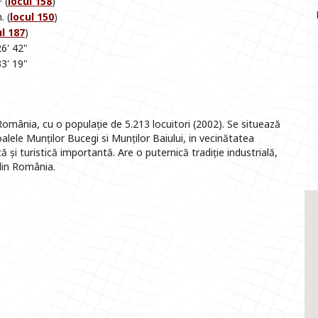
(
locul 158
)
. (
locul 150
)
ul 187
)
6' 42"
3' 19"
omânia, cu o populație de 5.213 locuitori (2002). Se situează
oalele Munților Bucegi si Munților Baiului, in vecinătatea
ă și turistică importantă. Are o puternică tradiție industrială,
 din România.