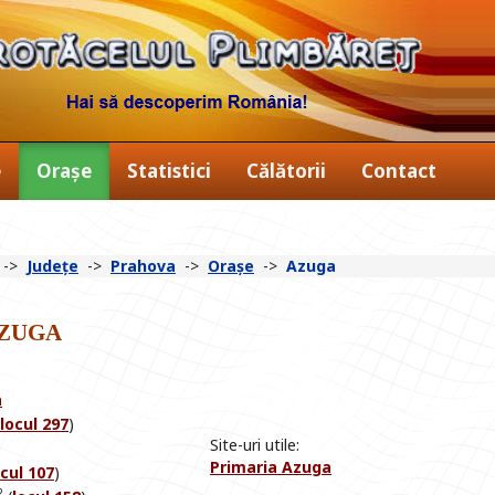
e
Orașe
Statistici
Călătorii
Contact
->
Județe
->
Prahova
->
Orașe
->
Azuga
zuga
a
locul 297
)
Site-uri utile:
Primaria Azuga
ocul 107
)
2