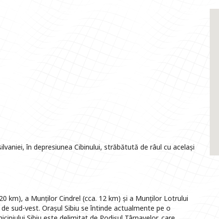
ilvaniei, în depresiunea Cibinului, străbătută de râul cu același
20 km), a Munților Cindrel (cca. 12 km) și a Munților Lotrului
 de sud-vest. Orașul Sibiu se întinde actualmente pe o
icipiului Sibiu este delimitat de Podișul Târnavelor, care