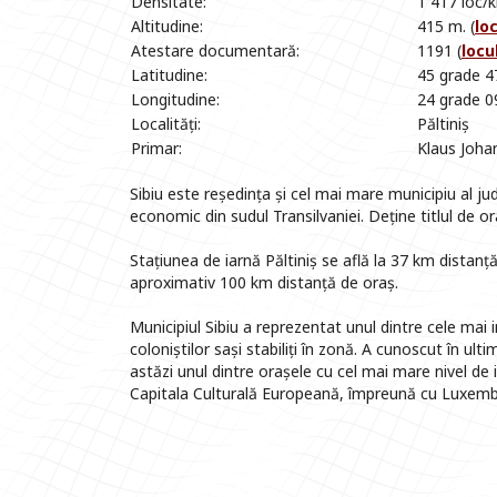
Densitate:
1 417 loc/
Altitudine:
415 m. (
lo
Atestare documentară:
1191 (
locu
Latitudine:
45 grade 4
Longitudine:
24 grade 0
Localități:
Păltiniș
Primar:
Klaus Joha
Sibiu este reședința și cel mai mare municipiu al ju
economic din sudul Transilvaniei. Deține titlul de o
Stațiunea de iarnă Păltiniș se află la 37 km distanță 
aproximativ 100 km distanță de oraș.
Municipiul Sibiu a reprezentat unul dintre cele mai i
coloniștilor sași stabiliți în zonă. A cunoscut în ult
astăzi unul dintre orașele cu cel mai mare nivel de i
Capitala Culturală Europeană, împreună cu Luxem