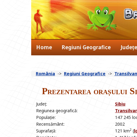
Home
Regiuni Geografice
Județ
România
->
Regiuni Geografice
->
Transilvan
Prezentarea orașului Si
Județ:
Sibiu
Regiunea geografică:
Transilva
Populație:
147 245 loc
Recensământ:
2002
2
Suprafață:
121 km
(
l