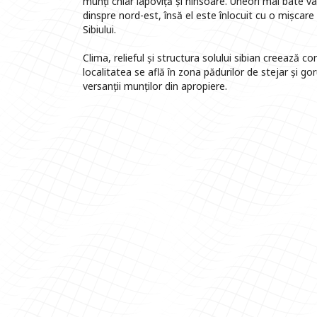
munți chiar lapoviță și ninsoare. Uneori mai bate v
dinspre nord-est, însă el este înlocuit cu o mișcare
Sibiului.
Clima, relieful și structura solului sibian creează con
localitatea se află în zona pădurilor de stejar și gor
versanții munților din apropiere.