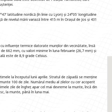
șteriței.
47' latitudine nordică (în linie cu Lyon) și 24°05' longitudine
ață de nivelul mării variază între 415 m în Orașul de Jos și 431
cu influențe termice datorate munților din vecinătate, însă
te de 662 mm, cu valori minime în luna februarie (26,7 mm) și
lă este de 8,9 grade Celsius.
timele la începutul lunii aprilie. Stratul de zăpadă se menține
la munte 100 de zile. Numărul mediu al zilelor cu cer acoperit
rimele zile de îngheț apar cel mai devreme la munte, încă din
esc, la munte, până în luna mai.