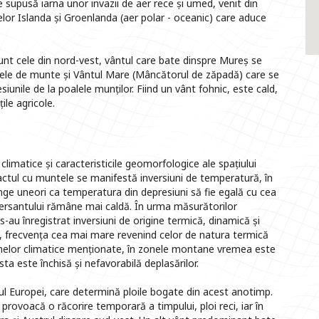
te supusă iarna unor invazii de aer rece și umed, venit din
elor Islanda și Groenlanda (aer polar - oceanic) care aduce
nt cele din nord-vest, vântul care bate dinspre Mureș se
izele de munte și Vântul Mare (Mâncătorul de zăpadă) care se
siunile de la poalele munților. Fiind un vânt fohnic, este cald,
ile agricole.
limatice și caracteristicile geomorfologice ale spațiului
tactul cu muntele se manifestă inversiuni de temperatură, în
junge uneori ca temperatura din depresiuni să fie egală cu cea
versantului rămâne mai caldă. În urma măsurătorilor
s-au înregistrat inversiuni de origine termică, dinamică și
ni, frecvența cea mai mare revenind celor de natura termică
enelor climatice menționate, în zonele montane vremea este
a este închisă și nefavorabilă deplasărilor.
l Europei, care determină ploile bogate din acest anotimp.
 provoacă o răcorire temporară a timpului, ploi reci, iar în