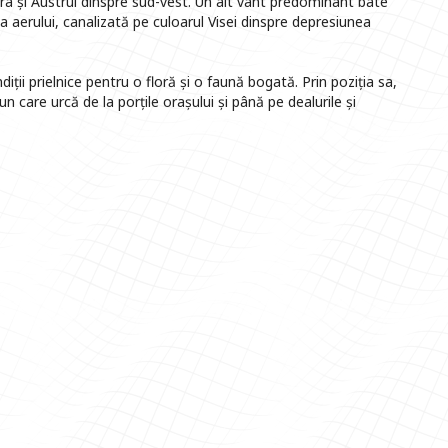
ara și Austrul dinspre sud-vest. Un alt vânt predominant bate
 a aerului, canalizată pe culoarul Visei dinspre depresiunea
diții prielnice pentru o floră și o faună bogată. Prin poziția sa,
un care urcă de la porțile orașului și până pe dealurile și