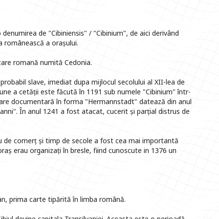
denumirea de "Cibiniensis" / "Cibinium", de aici derivând
ea românească a orașului.
șezare romană numită Cedonia.
 probabil slave, imediat dupa mijlocul secolului al XII-lea de
iune a cetății este făcută în 1191 sub numele "Cibinium" într-
stare documentară în forma "Hermannstadt" datează din anul
nni". În anul 1241 a fost atacat, cucerit și parțial distrus de
tru de comerț și timp de secole a fost cea mai importantă
raș erau organizați în bresle, fiind cunoscute in 1376 un
an, prima carte tipărită în limba română.
ibiul devine capitala Transilvaniei. Aceasta este o perioadă