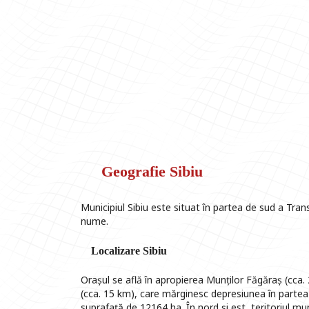
Geografie Sibiu
Municipiul Sibiu este situat în partea de sud a Trans
nume.
Localizare Sibiu
Orașul se află în apropierea Munților Făgăraș (cca. 
(cca. 15 km), care mărginesc depresiunea în partea
suprafață de 12164 ha. În nord și est, teritoriul mun