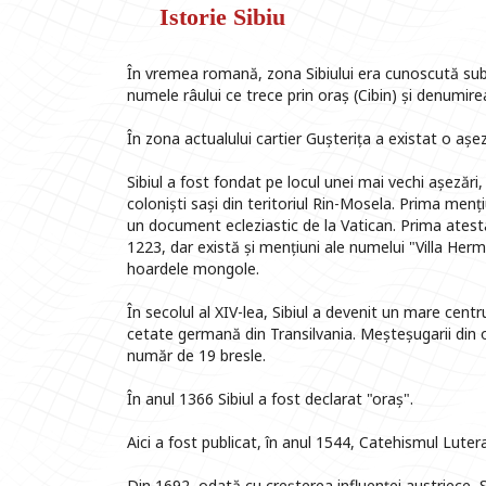
Istorie Sibiu
În vremea romană, zona Sibiului era cunoscută sub 
numele râului ce trece prin oraș (Cibin) și denumir
În zona actualului cartier Gușterița a existat o a
Sibiul a fost fondat pe locul unei mai vechi așezări,
coloniști sași din teritoriul Rin-Mosela. Prima menț
un document ecleziastic de la Vatican. Prima ate
1223, dar există și mențiuni ale numelui "Villa Herma
hoardele mongole.
În secolul al XIV-lea, Sibiul a devenit un mare cen
cetate germană din Transilvania. Meșteșugarii din o
număr de 19 bresle.
În anul 1366 Sibiul a fost declarat "oraș".
Aici a fost publicat, în anul 1544, Catehismul Luter
Din 1692, odată cu creșterea influenței austriece, S