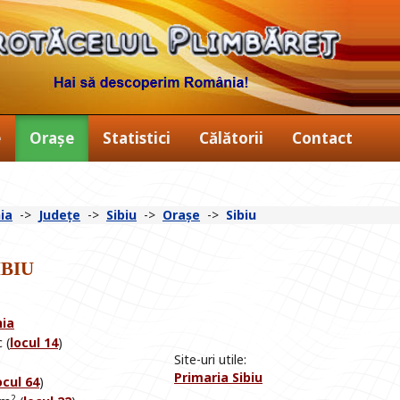
e
Orașe
Statistici
Călătorii
Contact
ia
->
Județe
->
Sibiu
->
Orașe
->
Sibiu
biu
nia
 (
locul 14
)
Site-uri utile:
Primaria Sibiu
ocul 64
)
2