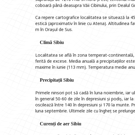
coboară până deasupra Văii Cibinului, prin Dealul Gu
Ca repere cartografice localitatea se situează la 45°
estică (aproximativ în linie cu Atena). Altitudinea f
m în Orașul de Sus.
Climă Sibiu
Localitatea se află în zona temperat-continentală, 
ferită de excese. Media anuală a precipitațiilor es
maxime în iunie (113 mm). Temperatura medie anua
Precipitații Sibiu
Primele ninsori pot să cadă în luna noiembrie, iar ul
în general 50-60 de zile în depresiuni și podiș, iar 
oscilează între 140 în depresiuni și 170 la munte. P
luna septembrie. Ultimele zile cu îngheț se prelung
Curenți de aer Sibiu