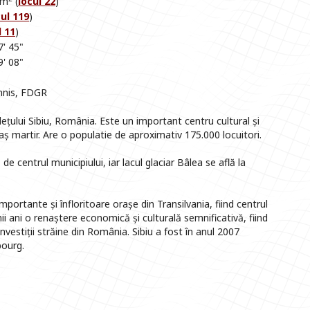
km
(
locul 22
)
cul 119
)
l 11
)
7' 45"
9' 08"
nnis, FDGR
dețului Sibiu, România. Este un important centru cultural și
raș martir. Are o populatie de aproximativ 175.000 locuitori.
de centrul municipiului, iar lacul glaciar Bâlea se află la
mportante și înfloritoare orașe din Transilvania, fiind centrul
imii ani o renaștere economică și culturală semnificativă, fiind
nvestiții străine din România. Sibiu a fost în anul 2007
bourg.