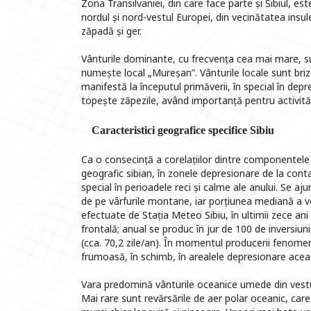
Zona Transilvaniei, din care face parte și Sibiul, es
nordul și nord-vestul Europei, din vecinătatea insul
zăpadă și ger.
Vânturile dominante, cu frecvența cea mai mare, su
numește local „Mureșan”. Vânturile locale sunt br
manifestă la începutul primăverii, în special în depre
topește zăpezile, având importanță pentru activităț
Caracteristici geografice specifice Sibiu
Ca o consecință a corelațiilor dintre componentele c
geografic sibian, în zonele depresionare de la con
special în perioadele reci și calme ale anului. Se a
de pe vârfurile montane, iar porțiunea mediană a 
efectuate de Stația Meteo Sibiu, în ultimii zece ani 
frontală; anual se produc în jur de 100 de inversiu
(cca. 70,2 zile/an). În momentul producerii fenom
frumoasă, în schimb, în arealele depresionare aceast
Vara predomină vânturile oceanice umede din vestu
Mai rare sunt revărsările de aer polar oceanic, care