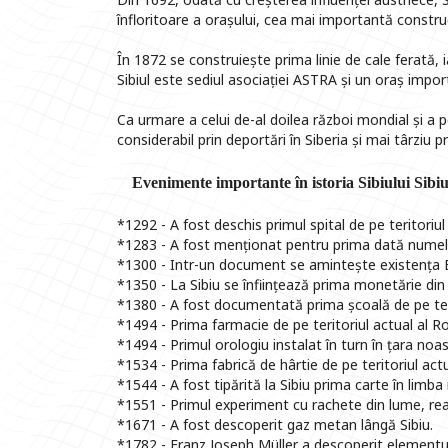
înfloritoare a orașului, cea mai importantă constru
În 1872 se construiește prima linie de cale ferată, i
Sibiul este sediul asociației ASTRA și un oraș impo
Ca urmare a celui de-al doilea război mondial și a
considerabil prin deportări în Siberia și mai târziu
Evenimente importante în istoria Sibiului Sibi
*1292 - A fost deschis primul spital de pe teritoriul
*1283 - A fost menționat pentru prima dată numele
*1300 - Intr-un document se amintește existența Bis
*1350 - La Sibiu se înființează prima monetărie din 
*1380 - A fost documentată prima școală de pe teri
*1494 - Prima farmacie de pe teritoriul actual al R
*1494 - Primul orologiu instalat în turn în țara noas
*1534 - Prima fabrică de hârtie de pe teritoriul act
*1544 - A fost tipărită la Sibiu prima carte în limb
*1551 - Primul experiment cu rachete din lume, re
*1671 - A fost descoperit gaz metan lângă Sibiu.
*1782 - Franz Joseph Müller a descoperit elementul 