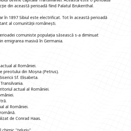
cție din această perioadă fiind Palatul Brukenthal.
ar în 1897 Sibiul este electrificat. Tot în această perioadă
rtant al comunității românești.
 perioadei comuniste populația săsească s-a diminuat
 prin emigrarea masivă în Germania.
u
 actual al României.
 preotului din Moșna (Petrus).
ericii Sf. Elisabeta.
Transilvania.
toriul actual al României.
omâniei.
tră.
ual al României.
a română.
alizat de Conrad Haas.
chimic "teluriu".