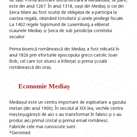
este din anul 1267. În anul 1318, sașii din Mediaș și cei din
Șeica Mare au fost scutiți de obligația de a participa la
oastea regală, obținând totodată și unele privilegii fiscale.
La 1402 regele Sigismund de Luxemburg a eliberat
scaunele Mediaș și Șeica de sub jurisdicția comitelui
secuilor.
Prima biserică românească din Mediaș a fost ridicată în
anul 1826 prin eforturile episcopului greco-catolic Ioan
Bob, cel care tot atunci a înființat și prima școală
românească din oraș.
Economie Mediaș
Mediașul este un centru important de exploatare a gazului
metan (din anul 1900). În secolul al XIX-lea, vechile centre
meșteșugărești de aici s-au transformat în fabrici și s-au
produs aici primul cristal și primul email românesc.
Fabricile cele mai cunoscute sunt:
*Geromed