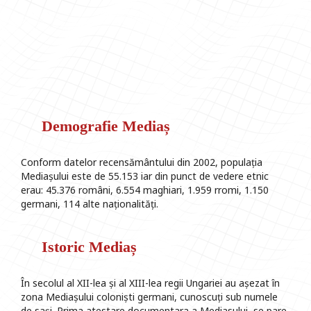
Demografie Mediaș
Conform datelor recensământului din 2002, populația
Mediașului este de 55.153 iar din punct de vedere etnic
erau: 45.376 români, 6.554 maghiari, 1.959 rromi, 1.150
germani, 114 alte naționalități.
Istoric Mediaș
În secolul al XII-lea și al XIII-lea regii Ungariei au așezat în
zona Mediașului coloniști germani, cunoscuți sub numele
de sași. Prima atestare documentara a Mediasului, se pare,