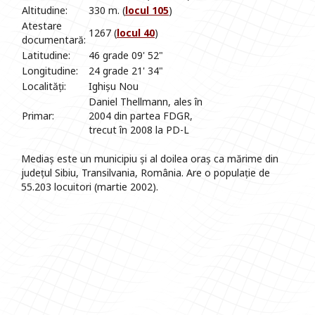
Altitudine:
330 m. (
locul 105
)
Atestare
1267 (
locul 40
)
documentară:
Latitudine:
46 grade 09' 52"
Longitudine:
24 grade 21' 34"
Localități:
Ighișu Nou
Daniel Thellmann, ales în
Primar:
2004 din partea FDGR,
trecut în 2008 la PD-L
Mediaș este un municipiu și al doilea oraș ca mărime din
județul Sibiu, Transilvania, România. Are o populație de
55.203 locuitori (martie 2002).