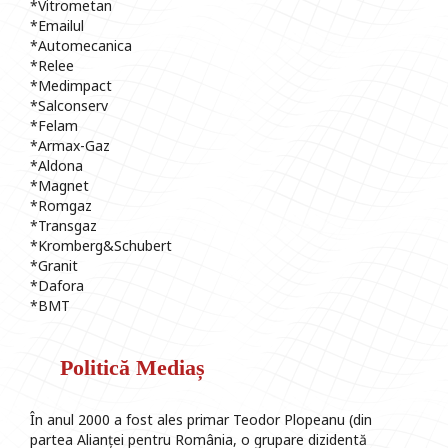
*Vitrometan
*Emailul
*Automecanica
*Relee
*Medimpact
*Salconserv
*Felam
*Armax-Gaz
*Aldona
*Magnet
*Romgaz
*Transgaz
*Kromberg&Schubert
*Granit
*Dafora
*BMT
Politică Mediaș
În anul 2000 a fost ales primar Teodor Plopeanu (din
partea Alianței pentru România, o grupare dizidentă