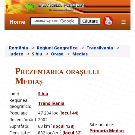
Home
☰
România
->
Regiuni Geografice
->
Transilvania
->
Județe
->
Sibiu
->
Orașe
->
Mediaș
Prezentarea orașului
Mediaș
Județ:
Sibiu
Regiunea
Transilvania
geografică:
Populație:
47 204 loc (
locul 44
)
Recensământ:
2002
Site-uri utile:
2
Suprafață:
63 km
(
locul 138
)
Primaria Mediaș
2
Densitate:
882 loc/km
(
locul 32
)