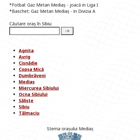
*Fotbal: Gaz Metan Mediaș - joacă in Liga I
*Baschet: Gaz Metan Mediaș - in Divizia A
Căutare oraș în Sibiu:
Agnita
Avrig
Cisnădie
Copșa Mică
Dumbrăveni
Mediaș
Miercurea Sibiului
Ocna Sibiului
Săliște
Sibiu
Tălmaciu
Stema orașului Mediaș