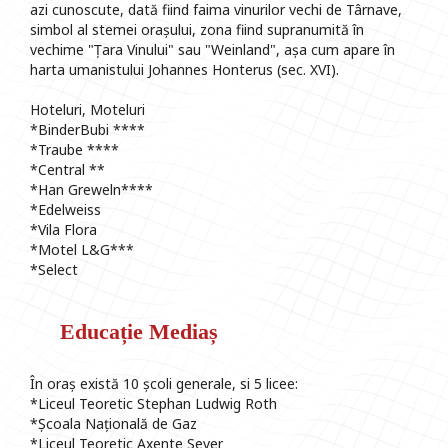
azi cunoscute, dată fiind faima vinurilor vechi de Târnave,
simbol al stemei orașului, zona fiind supranumită în
vechime "Țara Vinului" sau "Weinland", așa cum apare în
harta umanistului Johannes Honterus (sec. XVI).
Hoteluri, Moteluri
*BinderBubi ****
*Traube ****
*Central **
*Han Greweln****
*Edelweiss
*Vila Flora
*Motel L&G***
*Select
Educație Mediaș
În oraș există 10 școli generale, si 5 licee:
*Liceul Teoretic Stephan Ludwig Roth
*Școala Națională de Gaz
*Liceul Teoretic Axente Sever