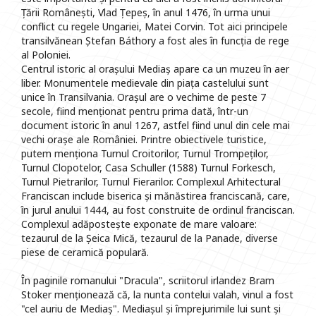
Țării Românești, Vlad Țepeș, în anul 1476, în urma unui
conflict cu regele Ungariei, Matei Corvin. Tot aici principele
transilvănean Ștefan Báthory a fost ales în funcția de rege
al Poloniei.
Centrul istoric al orașului Mediaș apare ca un muzeu în aer
liber. Monumentele medievale din piața castelului sunt
unice în Transilvania. Orașul are o vechime de peste 7
secole, fiind menționat pentru prima dată, într-un
document istoric în anul 1267, astfel fiind unul din cele mai
vechi orașe ale României. Printre obiectivele turistice,
putem menționa Turnul Croitorilor, Turnul Trompeților,
Turnul Clopotelor, Casa Schuller (1588) Turnul Forkesch,
Turnul Pietrarilor, Turnul Fierarilor. Complexul Arhitectural
Franciscan include biserica și mănăstirea franciscană, care,
în jurul anului 1444, au fost construite de ordinul franciscan.
Complexul adăpostește exponate de mare valoare:
tezaurul de la Șeica Mică, tezaurul de la Panade, diverse
piese de ceramică populară.
În paginile romanului "Dracula", scriitorul irlandez Bram
Stoker menționează că, la nunta contelui valah, vinul a fost
"cel auriu de Mediaș". Mediașul și împrejurimile lui sunt și