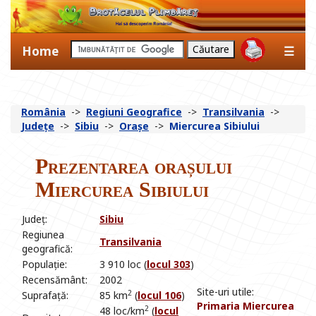
Home
☰
România
->
Regiuni Geografice
->
Transilvania
->
Județe
->
Sibiu
->
Orașe
->
Miercurea Sibiului
Prezentarea orașului
Miercurea Sibiului
Județ:
Sibiu
Regiunea
Transilvania
geografică:
Populație:
3 910 loc (
locul 303
)
Recensământ:
2002
Site-uri utile:
2
Suprafață:
85 km
(
locul 106
)
Primaria Miercurea
2
48 loc/km
(
locul