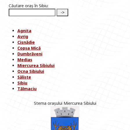
Căutare oraș în Sibiu:
Agnita
Avrig
Cisnădie
Copșa Mică
Dumbrăveni
Mediaș
Miercurea Sibiului
Ocna Sibiului
Săliște
Sibiu
Tălmaciu
Stema orașului Miercurea Sibiului