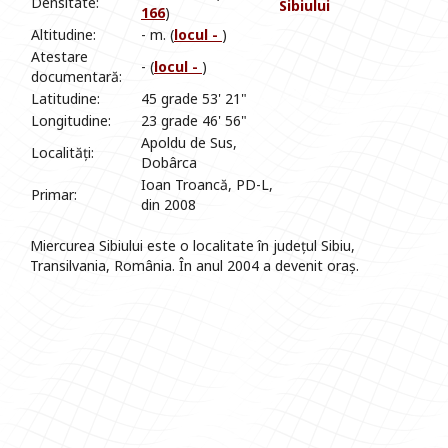
Densitate:
Sibiului
166
)
Altitudine:
- m. (
locul -
)
Atestare
- (
locul -
)
documentară:
Latitudine:
45 grade 53' 21"
Longitudine:
23 grade 46' 56"
Apoldu de Sus,
Localități:
Dobârca
Ioan Troancă, PD-L,
Primar:
din 2008
Miercurea Sibiului este o localitate în județul Sibiu,
Transilvania, România. În anul 2004 a devenit oraș.