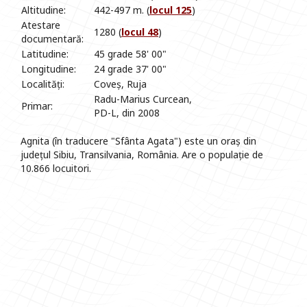
Altitudine:
442-497 m. (
locul 125
)
Atestare
1280 (
locul 48
)
documentară:
Latitudine:
45 grade 58' 00"
Longitudine:
24 grade 37' 00"
Localități:
Coveș, Ruja
Radu-Marius Curcean,
Primar:
PD-L, din 2008
Agnita (în traducere "Sfânta Agata") este un oraș din
județul Sibiu, Transilvania, România. Are o populație de
10.866 locuitori.