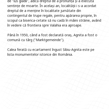
de "ius gladii", adică dreptul de a pronunța și a executa
sentințe de moarte. În același an, localității i s-a acordat
dreptul de a menține în localitate jumătate din
contingentul de trupe regale, pentru apărarea proprie, în
scopul ca biserica-cetate să nu cadă în mâini străine, având
în vedere că frontiera spre Valahia era aproape.
Până în 1950, când a fost declarată oraș, Agnita a fost o
comună cu târg ("Marktgemeinde").
Calea ferată cu ecartament îngust Sibiu-Agnita este pe
lista monumentelor istorice din România.