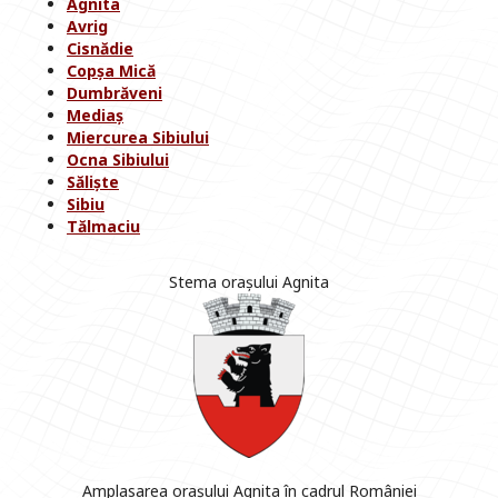
Agnita
Avrig
Cisnădie
Copșa Mică
Dumbrăveni
Mediaș
Miercurea Sibiului
Ocna Sibiului
Săliște
Sibiu
Tălmaciu
Stema orașului Agnita
Amplasarea orașului Agnita în cadrul României