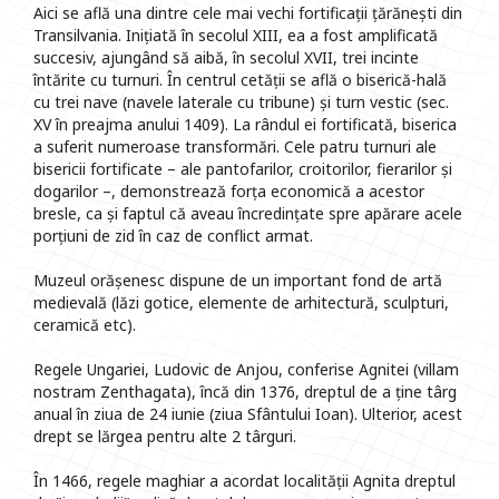
Aici se află una dintre cele mai vechi fortificații țărănești din
Transilvania. Inițiată în secolul XIII, ea a fost amplificată
succesiv, ajungând să aibă, în secolul XVII, trei incinte
întărite cu turnuri. În centrul cetății se află o biserică-hală
cu trei nave (navele laterale cu tribune) și turn vestic (sec.
XV în preajma anului 1409). La rândul ei fortificată, biserica
a suferit numeroase transformări. Cele patru turnuri ale
bisericii fortificate – ale pantofarilor, croitorilor, fierarilor și
dogarilor –, demonstrează forța economică a acestor
bresle, ca și faptul că aveau încredințate spre apărare acele
porțiuni de zid în caz de conflict armat.
Muzeul orășenesc dispune de un important fond de artă
medievală (lăzi gotice, elemente de arhitectură, sculpturi,
ceramică etc).
Regele Ungariei, Ludovic de Anjou, conferise Agnitei (villam
nostram Zenthagata), încă din 1376, dreptul de a ține târg
anual în ziua de 24 iunie (ziua Sfântului Ioan). Ulterior, acest
drept se lărgea pentru alte 2 târguri.
În 1466, regele maghiar a acordat localității Agnita dreptul