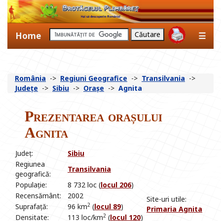
Home
☰
România
->
Regiuni Geografice
->
Transilvania
->
Județe
->
Sibiu
->
Orașe
->
Agnita
Prezentarea orașului
Agnita
Județ:
Sibiu
Regiunea
Transilvania
geografică:
Populație:
8 732 loc (
locul 206
)
Recensământ:
2002
Site-uri utile:
2
Suprafață:
96 km
(
locul 89
)
Primaria Agnita
2
Densitate:
113 loc/km
(
locul 120
)