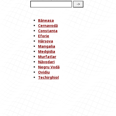
Băneasa
Cernavodă
Constanța
Eforie
Hârșova
Mangalia
Medgidia
Murfatlar
Năvodari
Negru Vodă
Ovidiu
Techirghiol