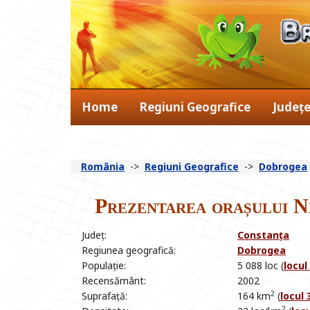
Home
Regiuni Geografice
Județ
România
->
Regiuni Geografice
->
Dobrogea
Prezentarea orașului 
Județ:
Constanța
Regiunea geografică:
Dobrogea
Populație:
5 088 loc (
locul
Recensământ:
2002
2
Suprafață:
164 km
(
locul 
2