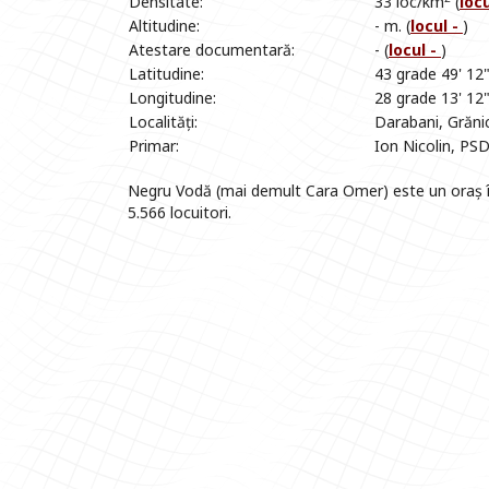
Densitate:
33 loc/km
(
loc
Altitudine:
- m. (
locul -
)
Atestare documentară:
- (
locul -
)
Latitudine:
43 grade 49' 12
Longitudine:
28 grade 13' 12
Localități:
Darabani, Grănic
Primar:
Ion Nicolin, PS
Negru Vodă (mai demult Cara Omer) este un oraș î
5.566 locuitori.