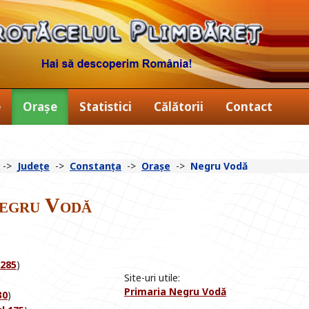
e
Orașe
Statistici
Călătorii
Contact
->
Județe
->
Constanța
->
Orașe
->
Negru Vodă
Negru Vodă
 285
)
Site-uri utile:
Primaria Negru Vodă
30
)