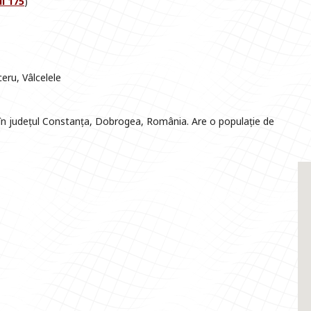
ul 175
)
"
"
eru, Vâlcelele
D
n județul Constanța, Dobrogea, România. Are o populație de