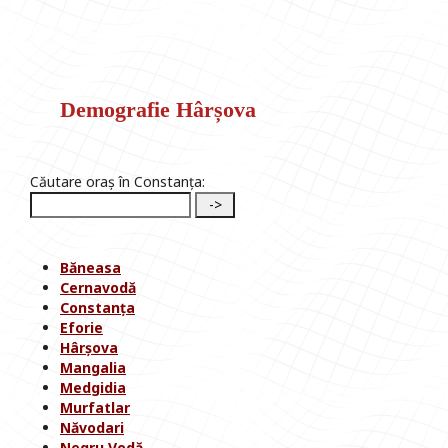
Demografie Hârșova
Căutare oraș în Constanța:
Băneasa
Cernavodă
Constanța
Eforie
Hârșova
Mangalia
Medgidia
Murfatlar
Năvodari
Negru Vodă