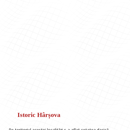
Istoric Hârșova
Pe teritoriul acestei localități s-a aflat cetatea dacică