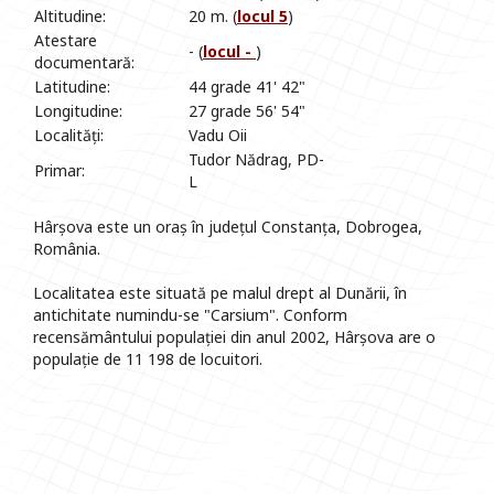
Altitudine:
20 m. (
locul 5
)
Atestare
- (
locul -
)
documentară:
Latitudine:
44 grade 41' 42"
Longitudine:
27 grade 56' 54"
Localități:
Vadu Oii
Tudor Nădrag, PD-
Primar:
L
Hârșova este un oraș în județul Constanța, Dobrogea,
România.
Localitatea este situată pe malul drept al Dunării, în
antichitate numindu-se "Carsium". Conform
recensământului populației din anul 2002, Hârșova are o
populație de 11 198 de locuitori.