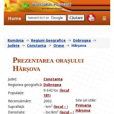
Home
☰
România
->
Regiuni Geografice
->
Dobrogea
->
Județe
->
Constanța
->
Orașe
->
Hârșova
Prezentarea orașului
Hârșova
Județ:
Constanța
Regiunea geografică:
Dobrogea
9 642 loc (
locul
Populație:
181
)
Site-uri utile:
Recensământ:
2002
Primaria
2
Suprafață:
- km
(
locul -
)
Hârșova
2
Densitate:
- loc/km
(
locul -
)