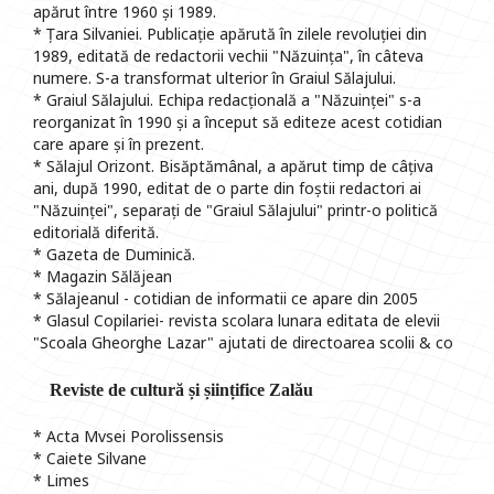
apărut între 1960 și 1989.
* Țara Silvaniei. Publicație apărută în zilele revoluției din
1989, editată de redactorii vechii "Năzuința", în câteva
numere. S-a transformat ulterior în Graiul Sălajului.
* Graiul Sălajului. Echipa redacțională a "Năzuinței" s-a
reorganizat în 1990 și a început să editeze acest cotidian
care apare și în prezent.
* Sălajul Orizont. Bisăptămânal, a apărut timp de câțiva
ani, după 1990, editat de o parte din foștii redactori ai
"Năzuinței", separați de "Graiul Sălajului" printr-o politică
editorială diferită.
* Gazeta de Duminică.
* Magazin Sălăjean
* Sălajeanul - cotidian de informatii ce apare din 2005
* Glasul Copilariei- revista scolara lunara editata de elevii
"Scoala Gheorghe Lazar" ajutati de directoarea scolii & co
Reviste de cultură și șiințifice Zalău
* Acta Mvsei Porolissensis
* Caiete Silvane
* Limes