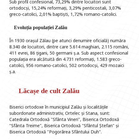
Sub profil confesional, 73,29% dintre locuitori sunt
ortodocși, 15,24% reformați, 3,29% penticostali, 3,07%
greco-catolici, 2,01% baptiști, 1,72% romano-catolici.
Evoluția populației Zalău
În 1930 orașul Zălau (pe atunci denumire oficială) număra
8.340 de locuitori, dintre care 5.614 maghiari, 2.115 români,
411 evrei, 86 țigani, 50 germani ș.a. Sub aspect confesional
populația era alcătuită din 4.731 reformați, 1.583 greco-
catolici, 956 romano-catolici, 502 ortodocși, 429 mozaici
ș.a.
Lăcașe de cult Zalău
Biserici ortodoxe în municipiul Zalău și localitățile
subordonate administrativ, Ortelec și Stana, sunt:
Catedrala Ortodoxă "Sfânta Vineri", Biserica Ortodoxă
"Sfânta Treime", Biserica Ortodoxă "Sfântul Ștefan" și
Biserica Ortodoxă "Pogorârea Sfântului Duh".