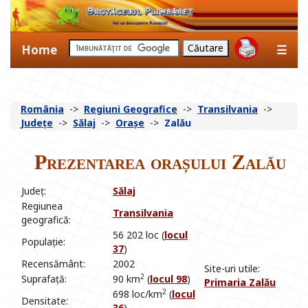
Home
☰
România
->
Regiuni Geografice
->
Transilvania
->
Județe
->
Sălaj
->
Orașe
->
Zalău
Prezentarea orașului Zalău
Județ:
Sălaj
Regiunea
Transilvania
geografică:
56 202 loc (
locul
Populație:
37
)
Recensământ:
2002
Site-uri utile:
2
Suprafață:
90 km
(
locul 98
)
Primaria Zalău
2
698 loc/km
(
locul
Densitate:
36
)