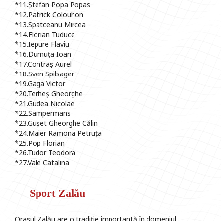
*11.Ștefan Popa Popas
*12.Patrick Colouhon
*13.Spatceanu Mircea
*14.Florian Tuduce
*15.Iepure Flaviu
*16.Dumuța Ioan
*17.Contraș Aurel
*18.Sven Spilsager
*19.Gaga Victor
*20.Terheș Gheorghe
*21.Gudea Nicolae
*22.Sampermans
*23.Gușet Gheorghe Călin
*24.Maier Ramona Petruța
*25.Pop Florian
*26.Tudor Teodora
*27.Vale Catalina
Sport Zalău
Orașul Zalău are o tradiție importantă în domeniul