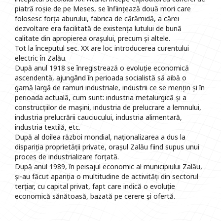
piatră roșie de pe Meses, se înființează două mori care
folosesc forța aburului, fabrica de cărămidă, a cărei
dezvoltare era facilitată de existența lutului de bună
calitate din apropierea orașului, precum și altele.
Tot la începutul sec. XX are loc introducerea curentului
electric în Zalău.
După anul 1918 se înregistrează o evoluție economică
ascendentă, ajungând în perioada socialistă să aibă o
gamă largă de ramuri industriale, industrii ce se mențin și în
perioada actuală, cum sunt: industria metalurgică și a
construcțiilor de mașini, industria de prelucrare a lemnului,
industria prelucrării cauciucului, industria alimentară,
industria textilă, etc.
După al doilea război mondial, naționalizarea a dus la
dispariția proprietății private, orașul Zalău fiind supus unui
proces de industrializare forțată.
După anul 1989, în peisajul economic al municipiului Zalău,
și-au făcut apariția o multitudine de activități din sectorul
terțiar, cu capital privat, fapt care indică o evoluție
economică sănătoasă, bazată pe cerere și ofertă.