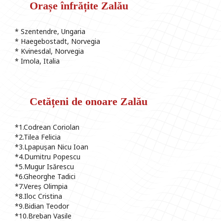
Orașe înfrățite Zalău
* Szentendre, Ungaria
* Haegebostadt, Norvegia
* Kvinesdal, Norvegia
* Imola, Italia
Cetățeni de onoare Zalău
*1.Codrean Coriolan
*2.Tilea Felicia
*3.Lpapușan Nicu Ioan
*4.Dumitru Popescu
*5.Mugur Isărescu
*6.Gheorghe Tadici
*7.Vereș Olimpia
*8.Iloc Cristina
*9.Bidian Teodor
*10.Breban Vasile