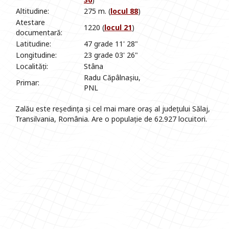
Altitudine:
275 m. (
locul 88
)
Atestare
1220 (
locul 21
)
documentară:
Latitudine:
47 grade 11' 28"
Longitudine:
23 grade 03' 26"
Localități:
Stâna
Radu Căpâlnașiu,
Primar:
PNL
Zalău este reședința și cel mai mare oraș al județului Sălaj,
Transilvania, România. Are o populație de 62.927 locuitori.