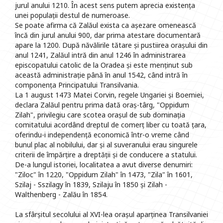
jurul anului 1210. În acest sens putem aprecia existența
unei populații destul de numeroase.
Se poate afirma că Zalăul exista ca așezare omenească
încă din jurul anului 900, dar prima atestare documentară
apare la 1200. După năvălirile tătare și pustiirea orașului din
anul 1241, Zalăul intră din anul 1246 în administrarea
episcopatului catolic de la Oradea și este menținut sub
această administrație până în anul 1542, când intră în
componența Principatului Transilvania.
La 1 august 1473 Matei Corvin, regele Ungariei și Boemiei,
declara Zalăul pentru prima dată oraș-târg, "Oppidum
Zilah", privilegiu care scotea orașul de sub dominația
comitatului acordând dreptul de comerț liber cu toată țara,
oferindu-i independență economică într-o vreme când
bunul plac al nobilului, dar și al suveranului erau singurele
criterii de împărțire a dreptății și de conducere a statului.
De-a lungul istoriei, localitatea a avut diverse denumiri:
"Ziloc" în 1220, "Oppidum Zilah" în 1473, "Zila" în 1601,
Szilaj - Sszilagy în 1839, Szilaju în 1850 și Zilah -
Walthenberg - Zalău în 1854.
La sfârșitul secolului al XVI-lea orașul aparținea Transilvaniei