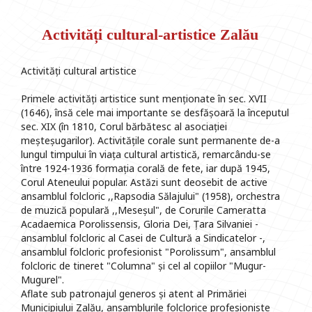
Activități cultural-artistice Zalău
Activități cultural artistice
Primele activități artistice sunt menționate în sec. XVII
(1646), însă cele mai importante se desfășoară la începutul
sec. XIX (în 1810, Corul bărbătesc al asociației
meșteșugarilor). Activitățile corale sunt permanente de-a
lungul timpului în viața cultural artistică, remarcându-se
între 1924-1936 formația corală de fete, iar după 1945,
Corul Ateneului popular. Astăzi sunt deosebit de active
ansamblul folcloric ,,Rapsodia Sălajului" (1958), orchestra
de muzică populară ,,Meseșul", de Corurile Cameratta
Acadaemica Porolissensis, Gloria Dei, Țara Silvaniei -
ansamblul folcloric al Casei de Cultură a Sindicatelor -,
ansamblul folcloric profesionist "Porolissum", ansamblul
folcloric de tineret "Columna" și cel al copiilor "Mugur-
Mugurel".
Aflate sub patronajul generos și atent al Primăriei
Municipiului Zalău, ansamblurile folclorice profesioniste