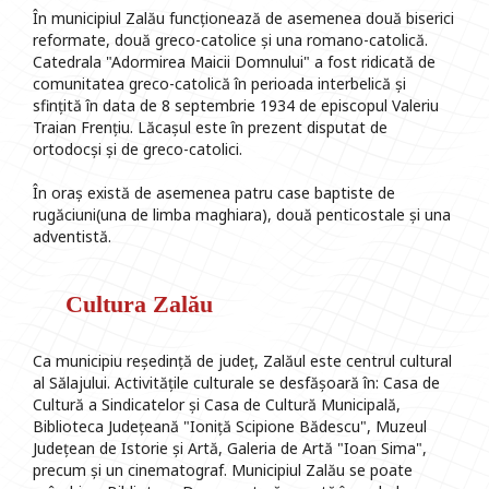
În municipiul Zalău funcționează de asemenea două biserici
reformate, două greco-catolice și una romano-catolică.
Catedrala "Adormirea Maicii Domnului" a fost ridicată de
comunitatea greco-catolică în perioada interbelică și
sfințită în data de 8 septembrie 1934 de episcopul Valeriu
Traian Frențiu. Lăcașul este în prezent disputat de
ortodocși și de greco-catolici.
În oraș există de asemenea patru case baptiste de
rugăciuni(una de limba maghiara), două penticostale și una
adventistă.
Cultura Zalău
Ca municipiu reședință de județ, Zalăul este centrul cultural
al Sălajului. Activitățile culturale se desfășoară în: Casa de
Cultură a Sindicatelor și Casa de Cultură Municipală,
Biblioteca Județeană "Ioniță Scipione Bădescu", Muzeul
Județean de Istorie și Artă, Galeria de Artă "Ioan Sima",
precum și un cinematograf. Municipiul Zalău se poate