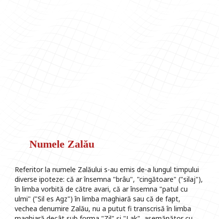
Numele Zalău
Referitor la numele Zalăului s-au emis de-a lungul timpului
diverse ipoteze: că ar însemna "brâu", "cingătoare" ("silaj"),
în limba vorbită de către avari, că ar însemna "patul cu
ulmi" ("Sil es Agz") în limba maghiară sau că de fapt,
vechea denumire Zalău, nu a putut fi transcrisă în limba
maghiară decât sub forma "Zil" și "Lak", asemănător cu