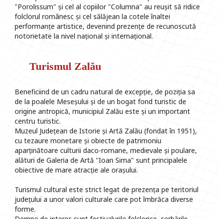
"Porolissum" și cel al copiilor "Columna" au reușit să ridice
folclorul românesc și cel sălăjean la cotele înaltei
performanțe artistice, devenind prezențe de recunoscută
notorietate la nivel național și internațional.
Turismul Zalău
Beneficiind de un cadru natural de excepție, de poziția sa
de la poalele Meseșului și de un bogat fond turistic de
origine antropică, municipiul Zalău este și un important
centru turistic.
Muzeul Județean de Istorie și Artă Zalău (fondat în 1951),
cu tezaure monetare și obiecte de patrimoniu
aparținătoare culturii daco-romane, medievale și poulare,
alături de Galeria de Artă "Ioan Sima" sunt principalele
obiective de mare atracție ale orașului.
Turismul cultural este strict legat de prezența pe teritoriul
județului a unor valori culturale care pot îmbrăca diverse
forme.
Demne de interes sunt festivalurile folclorice, serbările