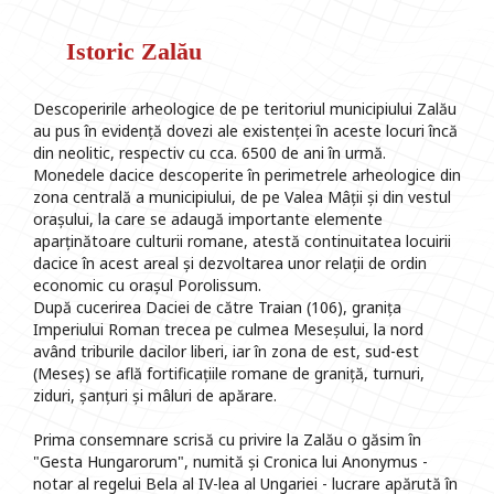
Istoric Zalău
Descoperirile arheologice de pe teritoriul municipiului Zalău
au pus în evidență dovezi ale existenței în aceste locuri încă
din neolitic, respectiv cu cca. 6500 de ani în urmă.
Monedele dacice descoperite în perimetrele arheologice din
zona centrală a municipiului, de pe Valea Mâții și din vestul
orașului, la care se adaugă importante elemente
aparținătoare culturii romane, atestă continuitatea locuirii
dacice în acest areal și dezvoltarea unor relații de ordin
economic cu orașul Porolissum.
După cucerirea Daciei de către Traian (106), granița
Imperiului Roman trecea pe culmea Meseșului, la nord
având triburile dacilor liberi, iar în zona de est, sud-est
(Meseș) se află fortificațiile romane de graniță, turnuri,
ziduri, șanțuri și mâluri de apărare.
Prima consemnare scrisă cu privire la Zalău o găsim în
"Gesta Hungarorum", numită și Cronica lui Anonymus -
notar al regelui Bela al IV-lea al Ungariei - lucrare apărută în