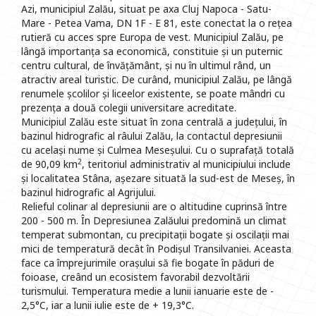
Azi, municipiul Zalău, situat pe axa Cluj Napoca - Satu-
Mare - Petea Vama, DN 1F - E 81, este conectat la o rețea
rutieră cu acces spre Europa de vest. Municipiul Zalău, pe
lângă importanța sa economică, constituie și un puternic
centru cultural, de învățământ, și nu în ultimul rând, un
atractiv areal turistic. De curând, municipiul Zalău, pe lângă
renumele școlilor și liceelor existente, se poate mândri cu
prezența a două colegii universitare acreditate.
Municipiul Zalău este situat în zona centrală a județului, în
bazinul hidrografic al râului Zalău, la contactul depresiunii
cu același nume și Culmea Meseșului. Cu o suprafață totală
2
de 90,09 km
, teritoriul administrativ al municipiului include
și localitatea Stâna, așezare situată la sud-est de Meseș, în
bazinul hidrografic al Agrijului.
Relieful colinar al depresiunii are o altitudine cuprinsă între
200 - 500 m. În Depresiunea Zalăului predomină un climat
temperat submontan, cu precipitații bogate și oscilații mai
mici de temperatură decât în Podișul Transilvaniei. Aceasta
face ca împrejurimile orașului să fie bogate în păduri de
foioase, creând un ecosistem favorabil dezvoltării
turismului. Temperatura medie a lunii ianuarie este de -
2,5°C, iar a lunii iulie este de + 19,3°C.