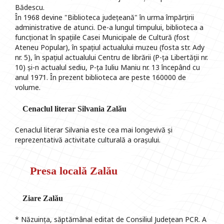
Bădescu.
În 1968 devine "Biblioteca județeană" în urma împărțirii
administrative de atunci. De-a lungul timpului, biblioteca a
funcționat în spațiile Casei Municipale de Cultură (fost
Ateneu Popular), în spațiul actualului muzeu (fosta str. Ady
nr. 5), în spațiul actualului Centru de librării (P-ța Libertății nr.
10) și-n actualul sediu, P-ța Iuliu Maniu nr. 13 începând cu
anul 1971. În prezent biblioteca are peste 160000 de
volume.
Cenaclul literar Silvania Zalău
Cenaclul literar Silvania este cea mai longevivă și
reprezentativă activitate culturală a orașului.
Presa locală Zalău
Ziare Zalău
* Năzuința, săptămânal editat de Consiliul Județean PCR. A