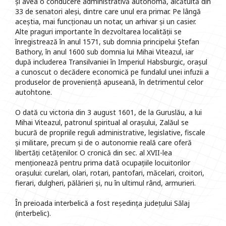
și avea o conducere administrativă autonomă, alcătuită din
33 de senatori aleși, dintre care unul era primar. Pe lângă
aceștia, mai funcționau un notar, un arhivar și un casier.
Alte praguri importante în dezvoltarea localității se
înregistrează în anul 1571, sub domnia principelui Ștefan
Bathory, în anul 1600 sub domnia lui Mihai Viteazul, iar
după includerea Transilvaniei în Imperiul Habsburgic, orașul
a cunoscut o decădere economică pe fundalul unei infuzii a
produselor de proveniență apuseană, în detrimentul celor
autohtone.
O dată cu victoria din 3 august 1601, de la Guruslău, a lui
Mihai Viteazul, patronul spiritual al orașului, Zalăul se
bucură de propriile reguli administrative, legislative, fiscale
și militare, precum și de o autonomie reală care oferă
libertăți cetățenilor. O cronică din sec. al XVII-lea
menționează pentru prima dată ocupațiile locuitorilor
orașului: curelari, olari, rotari, pantofari, măcelari, croitori,
fierari, dulgheri, pălărieri și, nu în ultimul rând, armurieri.
În preioada interbelică a fost reședința județului Sălaj
(interbelic).