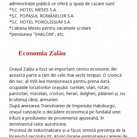
administrație publică ce oferă și spații de cazare sunt:
*S.C. HOTEL MESES S.A.
*S.C. POPASUL ROMÂNILOR S.A.
*S.C. HOTEL POROLISSUM S.A.
*Cabana Meseș pentru vacanțele școlare
*pensiunea "SHALOM", etc.
Economia Zalău
Orașul Zalău a fost un important centru economic din
această parte a țării din cele mai vechi timpuri. O cronică
din sec. al XVII-lea menționează pentru prima dată
ocupațiile locuitorilor orașului: curelari, olari, rotari,
pantofari, măcelari, croitori, fierari, dulgheri, pălărieri și, nu
în ultimul rând, armurieri.
După anexarea Transilvaniei de Imperiului Habsburgic,
orașul cunoaște o decădere economică pe fundalul unei
infuzii a produselor de proveniență apuseană, în
detrimentul celor autohtone.
Procesul de industrializare și-a făcut simțită prezența de la
începutul secolului XX. Atunci începe exploatarea carierei de