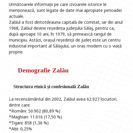
Următoarele informații pe care izvoarele istorice le
menționează, sunt legate de date mai apropiate perioadei
actuale.
Zalăul a fost dintotdeauna capitală de comitat, iar din anul
1968, Zalăul devine reședința județului Sălaj, pentru ca,
după aproape 10 ani, în 1979, să primească rangul de
municipiu. Astăzi, orașul reședință de județ este un centru
industrial important al Sălajului, un oraș modern cu o viață
proprie.
Demografie Zalău
Structura etnică și confesională Zalău
La recensământul din 2002, Zalăul avea 62.927 locuitori,
dintre care:
*Români: 50.902 (80,89 %)
*Maghiari: 11.016 (17,50 %)
*Țigani: 858 (1,36 %)
*Alții: 0,25%