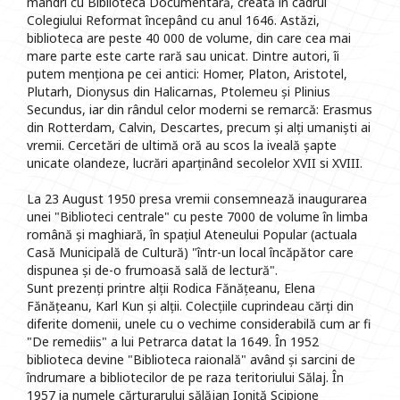
mândri cu Biblioteca Documentară, creată în cadrul
Colegiului Reformat începând cu anul 1646. Astăzi,
biblioteca are peste 40 000 de volume, din care cea mai
mare parte este carte rară sau unicat. Dintre autori, îi
putem menționa pe cei antici: Homer, Platon, Aristotel,
Plutarh, Dionysus din Halicarnas, Ptolemeu și Plinius
Secundus, iar din rândul celor moderni se remarcă: Erasmus
din Rotterdam, Calvin, Descartes, precum și alți umaniști ai
vremii. Cercetări de ultimă oră au scos la iveală șapte
unicate olandeze, lucrări aparținând secolelor XVII si XVIII.
La 23 August 1950 presa vremii consemnează inaugurarea
unei "Biblioteci centrale" cu peste 7000 de volume în limba
română și maghiară, în spațiul Ateneului Popular (actuala
Casă Municipală de Cultură) "într-un local încăpător care
dispunea și de-o frumoasă sală de lectură".
Sunt prezenți printre alții Rodica Fănățeanu, Elena
Fănățeanu, Karl Kun și alții. Colecțiile cuprindeau cărți din
diferite domenii, unele cu o vechime considerabilă cum ar fi
"De remediis" a lui Petrarca datat la 1649. În 1952
biblioteca devine "Biblioteca raională" având și sarcini de
îndrumare a bibliotecilor de pe raza teritoriului Sălaj. În
1957 ia numele cărturarului sălăjan Ioniță Scipione