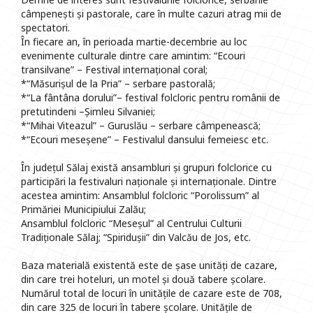
câmpenești și pastorale, care în multe cazuri atrag mii de
spectatori.
În fiecare an, în perioada martie-decembrie au loc
evenimente culturale dintre care amintim: “Ecouri
transilvane” – Festival internațional coral;
*“Măsurișul de la Pria” – serbare pastorală;
*“La fântâna dorului”– festival folcloric pentru românii de
pretutindeni –Șimleu Silvaniei;
*“Mihai Viteazul” – Guruslău – serbare câmpenească;
*“Ecouri meseșene” – Festivalul dansului femeiesc etc.
În județul Sălaj există ansambluri și grupuri folclorice cu
participări la festivaluri naționale și internaționale. Dintre
acestea amintim: Ansamblul folcloric “Porolissum” al
Primăriei Municipiului Zalău;
Ansamblul folcloric “Meseșul” al Centrului Culturii
Tradiționale Sălaj; “Spiridușii” din Valcău de Jos, etc.
Baza materială existentă este de șase unități de cazare,
din care trei hoteluri, un motel și două tabere școlare.
Numărul total de locuri în unitățile de cazare este de 708,
din care 325 de locuri în tabere școlare. Unitățile de