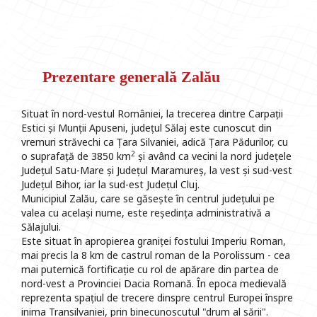
Prezentare generală Zalău
Situat în nord-vestul României, la trecerea dintre Carpații
Estici și Munții Apuseni, județul Sălaj este cunoscut din
vremuri străvechi ca Țara Silvaniei, adică Țara Pădurilor, cu
2
o suprafață de 3850 km
și având ca vecini la nord județele
Județul Satu-Mare și Județul Maramureș, la vest și sud-vest
Județul Bihor, iar la sud-est Județul Cluj.
Municipiul Zalău, care se găsește în centrul județului pe
valea cu același nume, este reședința administrativă a
Sălajului.
Este situat în apropierea graniței fostului Imperiu Roman,
mai precis la 8 km de castrul roman de la Porolissum - cea
mai puternică fortificație cu rol de apărare din partea de
nord-vest a Provinciei Dacia Romană. În epoca medievală
reprezenta spațiul de trecere dinspre centrul Europei înspre
inima Transilvaniei, prin binecunoscutul "drum al sării".