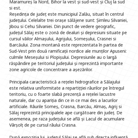
Maramureș la Nord, Bihor la vest și sud-vest și Cluj la sud
si est.
Reședința de județ este municipiul Zalău, situat în centrul
județului. Celelalte trei orașe sălăjene sunt: Șimleu Silvaniei,
Jibou si Cehu Silvaniei. Din punct de vedere geografic,
județul Sălaj este o zonă de dealuri și depresiuni situate pe
cursul văilor Almașului, Agrijului, Someșului, Crasnei si
Barcăului. Zona montană este reprezentata în partea de
Sud-Vest prin două ramificații nordice ale munților Apuseni:
culmile Meseșului si Plopișului. Depresiunile au o largă
răspândire pe teritoriul județului și reprezintă importante
zone agricole de concentrare a așezărilor.
Principala caracteristică a rețelei hidrografice a Sălajului
este relativa uniformitate a repartițției râurilor pe întregul
teritoriu, cu o foarte slabă prezență a rețelei lacustre
naturale, dar cu apariția din ce in ce mai des a lacurilor
artificiale. Râurile Someș, Crasna, Barcău, Almaș, Agrij si
Sălaj reprezintă principalele ape curgătoare din județ. De
asemenea, pe raza județului se află și Lacul de acumulare
Vârșolț de pe cursul râului Crasna.
După expoziția lui, județul Sălaj se află sub directa influență