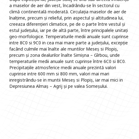
a maselor de aer din vest, încadrându-se în sectorul cu
climă continentală moderată. Circulația maselor de aer de
înalțime, precum și relieful, prin aspectul și altitudinea lui,
creeaza diferențieri climatice, pe de o parte între vestul și
estul județului, iar pe de altă parte, între principalele unitați
geo-morfologice. Temperaturile medii anuale sunt cuprinse
intre 8C0 si 9C0 in cea mai mare parte a județului, excepție
facând culmile mai înalte ale muntilor Meseș si Plopiș,
precum și zona dealurilor înalte Simișna – Gîrbou, unde
temperaturile medii anuale sunt cuprinse între 6C0 si 8C0.
Precipitațiile atmosferice medii anuale prezintă valori
cuprinse intre 600 mm si 800 mm, valori mai mari
inregistrându-se in muntii Meseș si Plopiș, iar mai mici in
Depresiunea Almaș – Agrij și pe valea Someșului.