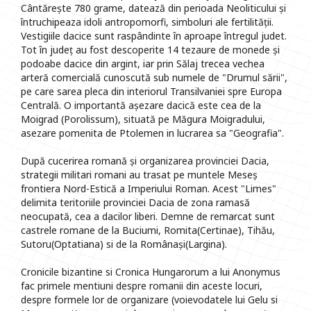
Cântărește 780 grame, datează din perioada Neoliticului și
întruchipeaza idoli antropomorfi, simboluri ale fertilității.
Vestigiile dacice sunt raspândinte în aproape întregul judet.
Tot în județ au fost descoperite 14 tezaure de monede și
podoabe dacice din argint, iar prin Sălaj trecea vechea
arteră comercială cunoscută sub numele de "Drumul sării",
pe care sarea pleca din interiorul Transilvaniei spre Europa
Centrală. O importantă așezare dacică este cea de la
Moigrad (Porolissum), situată pe Măgura Moigradului,
asezare pomenita de Ptolemen in lucrarea sa "Geografia".
După cucerirea romană și organizarea provinciei Dacia,
strategii militari romani au trasat pe muntele Meseș
frontiera Nord-Estică a Imperiului Roman. Acest "Limes"
delimita teritoriile provinciei Dacia de zona ramasă
neocupată, cea a dacilor liberi. Demne de remarcat sunt
castrele romane de la Buciumi, Romita(Certinae), Tihău,
Sutoru(Optatiana) si de la Românași(Largina).
Cronicile bizantine si Cronica Hungarorum a lui Anonymus
fac primele mentiuni despre romanii din aceste locuri,
despre formele lor de organizare (voievodatele lui Gelu si