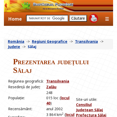
Home
☰
România
->
Regiuni Geografice
->
Transilvania
->
Județe
->
Sălaj
Prezentarea județului
Sălaj
Regiunea geografică:
Transilvania
Resedință de județ:
Zalău
248
Populație:
015 loc (
locul
Site-uri utile:
40
)
Consiliul
Recensământ:
anul 2002
Judetean Sălaj
2
3 864 km
(
locul
Prefectura Sălaj