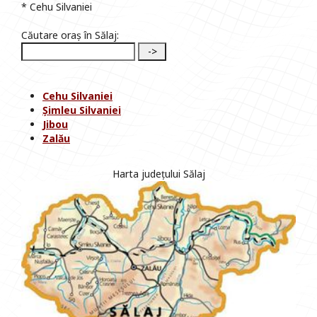
* Cehu Silvaniei
Căutare oraș în Sălaj:
Cehu Silvaniei
Șimleu Silvaniei
Jibou
Zalău
Harta județului Sălaj