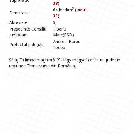
Suprafața:
38
)
2
64 loc/km
(
locul
Densitate:
33
)
Abreviere:
SJ
Președinte Consiliu
Tiberiu
Județean:
Marc(PSD)
Andreai Barbu
Prefectul județului:
Todea
Sălaj (în limba maghiară "Szilágy megye") este un județ în
regiunea Transilvania din România.