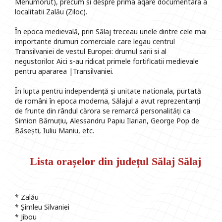
Menumorut), precum si despre prima aqare documentara a
localitatii Zalău (Ziloc).
În epoca medievală, prin Sălaj treceau unele dintre cele mai
importante drumuri comerciale care legau centrul
Transilvaniei de vestul Europei: drumul sarii si al
negustorilor. Aici s-au ridicat primele fortificatii medievale
pentru apararea |Transilvaniei.
În lupta pentru independență și unitate nationala, purtată
de români în epoca moderna, Sălajul a avut reprezentanți
de frunte din rândul cărora se remarcă personalități ca
Simion Bărnuțiu, Alessandru Papiu Ilarian, George Pop de
Băsești, Iuliu Maniu, etc.
Lista orașelor din județul Sălaj Sălaj
* Zalău
* Șimleu Silvaniei
* Jibou