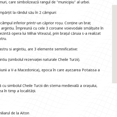
uri, care simbolizează rangul de "municipiu" al urbei.
mpărțit la rândul său în 2 câmpuri:
 câmpul inferior printr-un căprior roșu. Conține un braț
 argintiu. Împreună cu cele 3 coroane voievodale smălțuite în
ntă opera lui Mihai Viteazul, prin brațul căruia s-a realizat
ptru.
bastru si argintiu, are 3 elemente semnificative:
tiu (simbolul rezervației naturale Cheile Turzii).
iunii a V-a Macedonica), epoca în care așezarea Potaissa a
nă cu simbolul Cheile Turzii din stema medievală a orașului,
 în timp a localității.
iarul de la Aiton