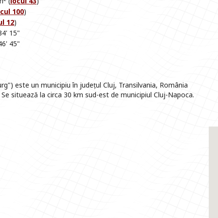
m
(
locul 43
)
ocul 100
)
ul 12
)
34' 15"
46' 45"
g") este un municipiu în județul Cluj, Transilvania, România
. Se situează la circa 30 km sud-est de municipiul Cluj-Napoca.