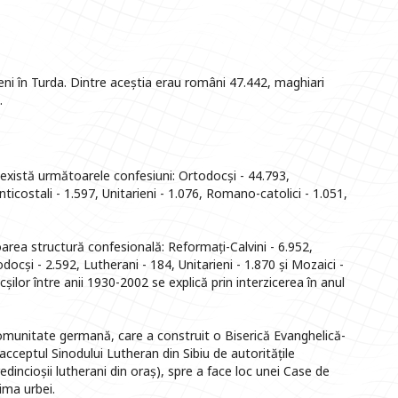
ni în Turda. Dintre aceștia erau români 47.442, maghiari
.
există următoarele confesiuni: Ortodocși - 44.793,
nticostali - 1.597, Unitarieni - 1.076, Romano-catolici - 1.051,
rea structură confesională: Reformați-Calvini - 6.952,
ocși - 2.592, Lutherani - 184, Unitarieni - 1.870 și Mozaici -
șilor între anii 1930-2002 se explică prin interzicerea în anul
 comunitate germană, care a construit o Biserică Evanghelică-
ceptul Sinodului Lutheran din Sibiu de autoritățile
dincioșii lutherani din oraș), spre a face loc unei Case de
ima urbei.