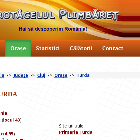
e
Orașe
Statistici
Călătorii
Contact
ia
->
Județe
->
Cluj
->
Orașe
->
Turda
urda
ania
 (
locul 43
)
Site-uri utile:
Primaria Turda
ocul 95
)
2