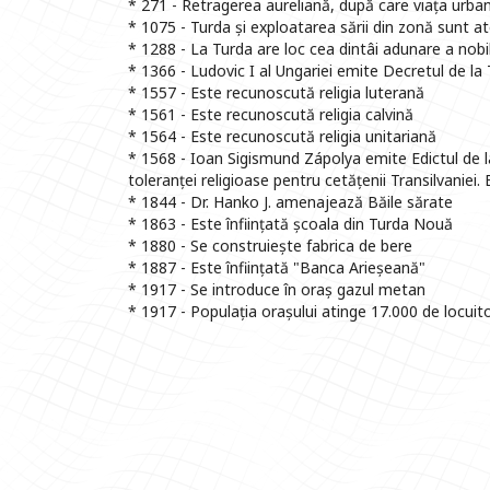
* 271 - Retragerea aureliană, după care viața urba
* 1075 - Turda și exploatarea sării din zonă sunt
* 1288 - La Turda are loc cea dintâi adunare a nobil
* 1366 - Ludovic I al Ungariei emite Decretul de la
* 1557 - Este recunoscută religia luterană
* 1561 - Este recunoscută religia calvină
* 1564 - Este recunoscută religia unitariană
* 1568 - Ioan Sigismund Zápolya emite Edictul de la
toleranței religioase pentru cetățenii Transilvaniei.
* 1844 - Dr. Hanko J. amenajează Băile sărate
* 1863 - Este înființată școala din Turda Nouă
* 1880 - Se construiește fabrica de bere
* 1887 - Este înființată "Banca Arieșeană"
* 1917 - Se introduce în oraș gazul metan
* 1917 - Populația orașului atinge 17.000 de locuito