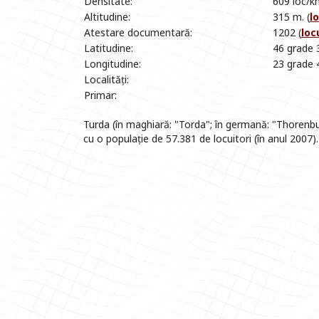
Densitate:
609 loc/k
Altitudine:
315 m. (
l
Atestare documentară:
1202 (
loc
Latitudine:
46 grade 
Longitudine:
23 grade 
Localități:
Primar:
Turda (în maghiară: "Torda"; în germană: "Thorenbur
cu o populație de 57.381 de locuitori (în anul 2007)