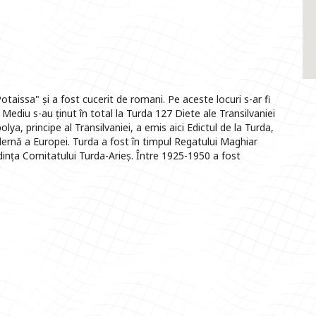
aissa" și a fost cucerit de romani. Pe aceste locuri s-ar fi
 Mediu s-au ținut în total la Turda 127 Diete ale Transilvaniei
lya, principe al Transilvaniei, a emis aici Edictul de la Turda,
odernă a Europei. Turda a fost în timpul Regatului Maghiar
dința Comitatului Turda-Arieș. Între 1925-1950 a fost