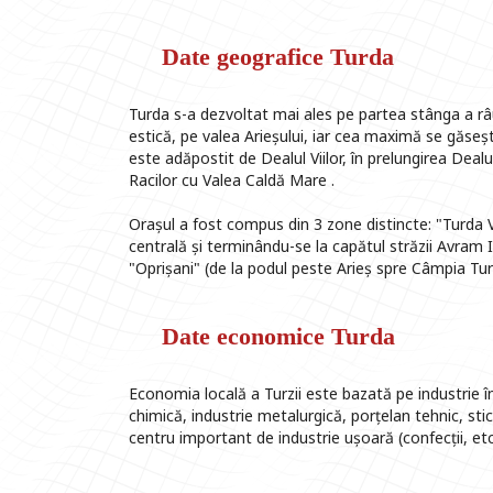
Date geografice Turda
Turda s-a dezvoltat mai ales pe partea stânga a râ
estică, pe valea Arieșului, iar cea maximă se găseșt
este adăpostit de Dealul Viilor, în prelungirea Dealu
Racilor cu Valea Caldă Mare .
Orașul a fost compus din 3 zone distincte: "Turda 
centrală și terminându-se la capătul străzii Avram 
"Oprișani" (de la podul peste Arieș spre Câmpia Turz
Date economice Turda
Economia locală a Turzii este bazată pe industrie î
chimică, industrie metalurgică, porțelan tehnic, sti
centru important de industrie ușoară (confecții, etc