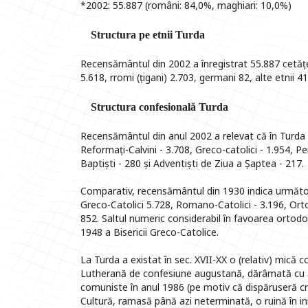
*2002: 55.887 (români: 84,0%, maghiari: 10,0%)
Structura pe etnii Turda
Recensământul din 2002 a înregistrat 55.887 cetățe
5.618, rromi (țigani) 2.703, germani 82, alte etnii 41
Structura confesională Turda
Recensământul din anul 2002 a relevat că în Turda 
Reformați-Calvini - 3.708, Greco-catolici - 1.954, Pe
Baptiști - 280 și Adventiști de Ziua a Șaptea - 217.
Comparativ, recensământul din 1930 indica următoa
Greco-Catolici 5.728, Romano-Catolici - 3.196, Ortod
852. Saltul numeric considerabil în favoarea ortodoc
1948 a Bisericii Greco-Catolice.
La Turda a existat în sec. XVII-XX o (relativ) mică
Lutherană de confesiune augustană, dărâmată cu ac
comuniste în anul 1986 (pe motiv că dispăruseră cre
Cultură, ramasă până azi neterminată, o ruină în in