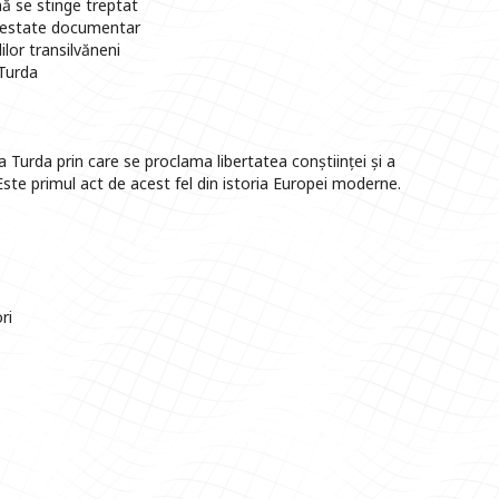
nă se stinge treptat
 atestate documentar
ilor transilvăneni
 Turda
 Turda prin care se proclama libertatea conștiinței și a
 Este primul act de acest fel din istoria Europei moderne.
ri