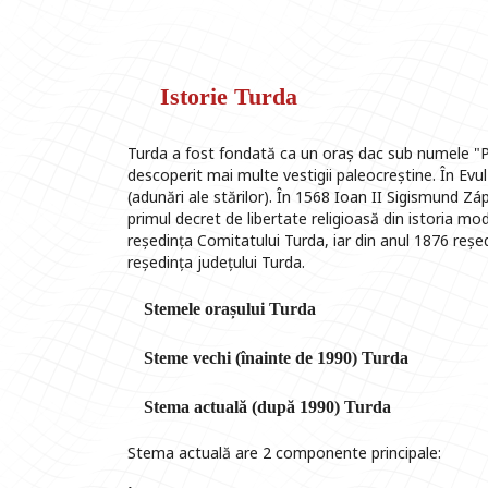
Istorie Turda
Turda a fost fondată ca un oraș dac sub numele "Pot
descoperit mai multe vestigii paleocreștine. În Evul
(adunări ale stărilor). În 1568 Ioan II Sigismund Zápo
primul decret de libertate religioasă din istoria m
reședința Comitatului Turda, iar din anul 1876 reșe
reședința județului Turda.
Stemele orașului Turda
Steme vechi (înainte de 1990) Turda
Stema actuală (după 1990) Turda
Stema actuală are 2 componente principale: