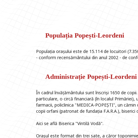
Populația Popești-Leordeni
Populația orașului este de 15.114 de locuitori (7.
- conform recensământului din anul 2002 - de confes
Administrație Popești-Leordeni
În cadrul învățământului sunt înscriși 1650 de copii.
particulare, o circă financiară (în localul Primăriei
farmacii, policlinica "MEDICA-POPEȘTI", un cămin d
copii orfani (patronat de fundația F.A.R.A.), biserici 
Aici se află Biserica "Vintilă Vodă".
Orașul este format din trei sate, a căror toponimie