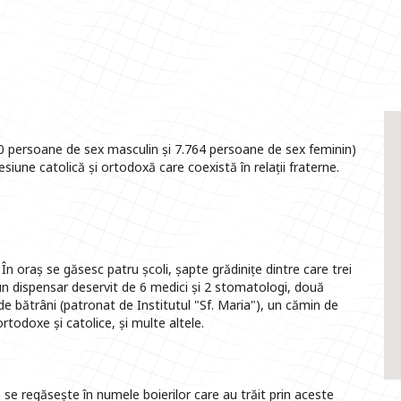
350 persoane de sex masculin și 7.764 persoane de sex feminin)
iune catolică și ortodoxă care coexistă în relații fraterne.
 În oraș se găsesc patru școli, șapte grădinițe dintre care trei
), un dispensar deservit de 6 medici și 2 stomatologi, două
e bătrâni (patronat de Institutul "Sf. Maria"), un cămin de
ortodoxe și catolice, și multe altele.
 se regăsește în numele boierilor care au trăit prin aceste