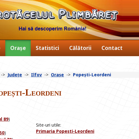
e
Orașe
Statistici
Călătorii
Contact
->
Județe
->
Ilfov
->
Orașe
->
Popești-Leordeni
opești-Leordeni
l 89
)
Site-uri utile:
Primaria Popești-Leordeni
150
)