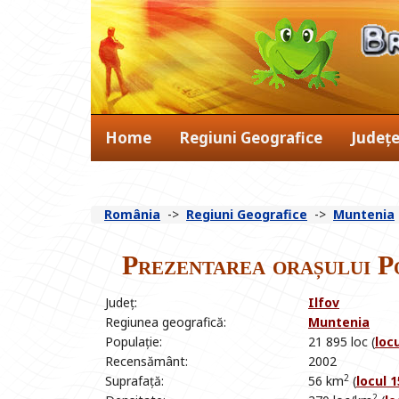
Home
Regiuni Geografice
Județ
România
->
Regiuni Geografice
->
Muntenia
Prezentarea orașului P
Județ:
Ilfov
Regiunea geografică:
Muntenia
Populație:
21 895 loc (
locu
Recensământ:
2002
2
Suprafață:
56 km
(
locul 
2