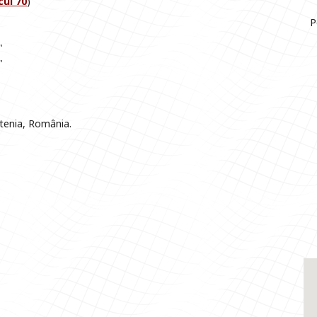
cul 70
)
P
"
"
ntenia, România.