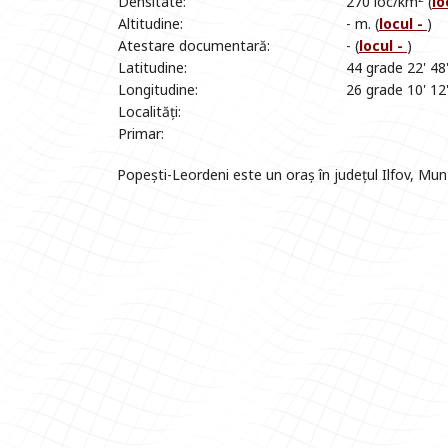
Densitate:
270 loc/km
(
lo
Altitudine:
- m. (
locul -
)
Atestare documentară:
- (
locul -
)
Latitudine:
44 grade 22' 48
Longitudine:
26 grade 10' 12
Localități:
Primar:
Popești-Leordeni este un oraș în județul Ilfov, Mu