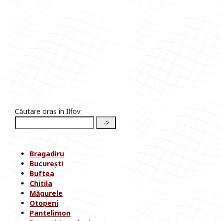
Căutare oraș în Ilfov:
Bragadiru
București
Buftea
Chitila
Măgurele
Otopeni
Pantelimon