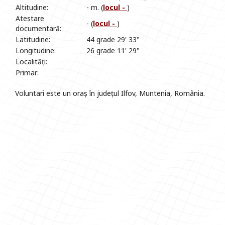
Altitudine:
- m. (
locul -
)
Atestare
- (
locul -
)
documentară:
Latitudine:
44 grade 29' 33"
Longitudine:
26 grade 11' 29"
Localități:
Primar:
Voluntari este un oraș în județul Ilfov, Muntenia, România.