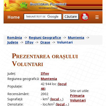
Home
☰
România
->
Regiuni Geografice
->
Muntenia
->
Județe
->
Ilfov
->
Orașe
->
Voluntari
Prezentarea orașului
Voluntari
Județ:
Ilfov
Regiunea geografică:
Muntenia
42 944 loc (
locul
Populație:
46
)
Site-uri utile:
Recensământ:
2002
Primaria
2
Suprafață:
- km
(
locul -
)
Voluntari
2
Densitate:
- loc/km
(
locul -
)