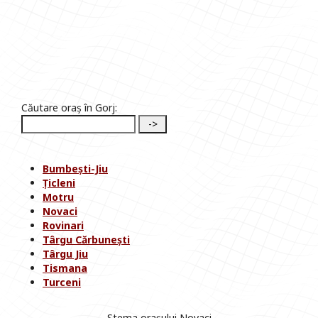
Căutare oraș în Gorj:
Bumbești-Jiu
Țicleni
Motru
Novaci
Rovinari
Târgu Cărbunești
Târgu Jiu
Tismana
Turceni
Stema orașului Novaci