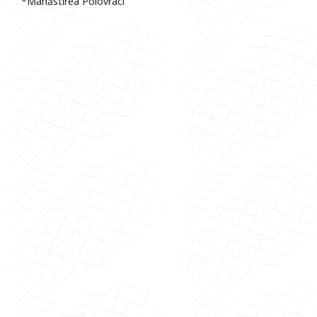
*Mânăstirea Polovraci