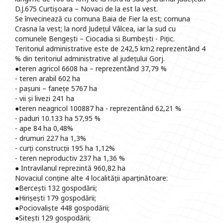
D.J.675 Curtișoara – Novaci de la est la vest.
Se învecinează cu comuna Baia de Fier la est; comuna
Crasna la vest; la nord Județul Vâlcea, iar la sud cu
comunele Bengești – Ciocadia si Bumbești - Pițic.
Teritoriul administrative este de 242,5 km2 reprezentând 4
% din teritoriul administrative al județului Gorj.
●teren agricol 6608 ha – reprezentând 37,79 %
- teren arabil 602 ha
- pașuni – fanețe 5767 ha
- vii și livezi 241 ha
●teren neagricol 100887 ha - reprezentând 62,21 %
- paduri 10.133 ha 57,95 %
- ape 84 ha 0,48%
- drumuri 227 ha 1,3%
- curți construcții 195 ha 1,12%
- teren neproductiv 237 ha 1,36 %
● Intravilanul reprezintă 960,82 ha
Novaciul conține alte 4 localității aparținătoare:
●Bercești 132 gospodării;
●Hirișești 179 gospodării;
●Pociovaliște 448 gospodării;
●Sitești 129 gospodării;