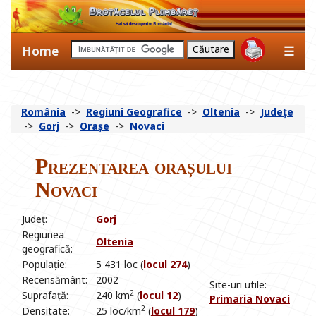
Home
☰
România
->
Regiuni Geografice
->
Oltenia
->
Județe
->
Gorj
->
Orașe
->
Novaci
Prezentarea orașului
Novaci
Județ:
Gorj
Regiunea
Oltenia
geografică:
Populație:
5 431 loc (
locul 274
)
Recensământ:
2002
Site-uri utile:
2
Suprafață:
240 km
(
locul 12
)
Primaria Novaci
2
Densitate:
25 loc/km
(
locul 179
)