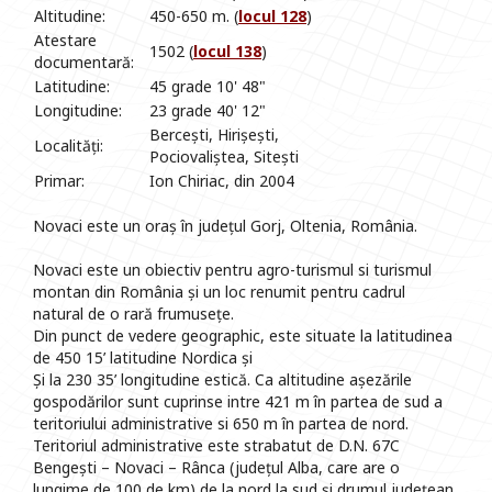
Altitudine:
450-650 m. (
locul 128
)
Atestare
1502 (
locul 138
)
documentară:
Latitudine:
45 grade 10' 48"
Longitudine:
23 grade 40' 12"
Bercești, Hirișești,
Localități:
Pociovaliștea, Sitești
Primar:
Ion Chiriac, din 2004
Novaci este un oraș în județul Gorj, Oltenia, România.
Novaci este un obiectiv pentru agro-turismul si turismul
montan din România și un loc renumit pentru cadrul
natural de o rară frumusețe.
Din punct de vedere geographic, este situate la latitudinea
de 450 15’ latitudine Nordica și
Și la 230 35’ longitudine estică. Ca altitudine așezările
gospodărilor sunt cuprinse intre 421 m în partea de sud a
teritoriului administrative si 650 m în partea de nord.
Teritoriul administrative este strabatut de D.N. 67C
Bengești – Novaci – Rânca (județul Alba, care are o
lungime de 100 de km) de la nord la sud și drumul județean