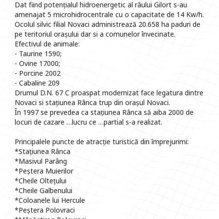
Dat fiind potențialul hidroenergetic al râului Gilort s-au
amenajat 5 microhidrocentrale cu o capacitate de 14 Kw/h.
Ocolul silvic filial Novaci administrează 20.658 ha paduri de
pe teritoriul orașului dar si a comunelor învecinate.
Efectivul de animale:
- Taurine 1590;
- Ovine 17000;
- Porcine 2002
- Cabaline 209
Drumul D.N. 67 C proaspat modernizat face legatura dintre
Novaci si stațiunea Rânca trup din orașul Novaci.
În 1997 se prevedea ca stațiunea Rânca să aiba 2000 de
locuri de cazare …lucru ce …partial s-a realizat.
Principalele puncte de atracție turistică din împrejurimi:
*Stațiunea Rânca
*Masivul Parâng
*Peștera Muierilor
*Cheile Oltețului
*Cheile Galbenului
*Coloanele lui Hercule
*Peștera Polovraci