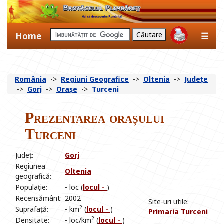
Home
☰
România
->
Regiuni Geografice
->
Oltenia
->
Județe
->
Gorj
->
Orașe
->
Turceni
Prezentarea orașului
Turceni
Județ:
Gorj
Regiunea
Oltenia
geografică:
Populație:
- loc (
locul -
)
Recensământ:
2002
Site-uri utile:
2
Suprafață:
- km
(
locul -
)
Primaria Turceni
2
Densitate:
- loc/km
(
locul -
)