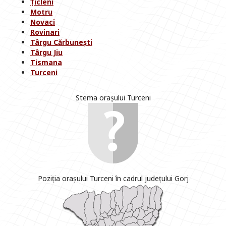
Țicleni
Motru
Novaci
Rovinari
Târgu Cărbunești
Târgu Jiu
Tismana
Turceni
Stema orașului Turceni
Poziția orașului Turceni în cadrul județului Gorj