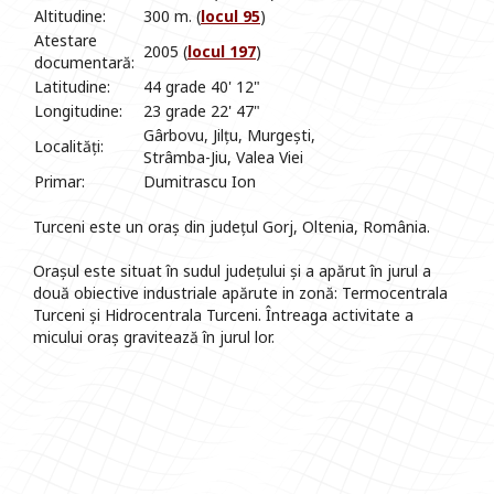
Altitudine:
300 m. (
locul 95
)
Atestare
2005 (
locul 197
)
documentară:
Latitudine:
44 grade 40' 12"
Longitudine:
23 grade 22' 47"
Gârbovu, Jilțu, Murgești,
Localități:
Strâmba-Jiu, Valea Viei
Primar:
Dumitrascu Ion
Turceni este un oraș din județul Gorj, Oltenia, România.
Orașul este situat în sudul județului și a apărut în jurul a
două obiective industriale apărute in zonă: Termocentrala
Turceni și Hidrocentrala Turceni. Întreaga activitate a
micului oraș gravitează în jurul lor.