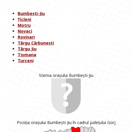
Bumbești-Jiu
Țicleni
Motru
Novaci
Rovinari
Târgu Cărbunești
Târgu Jiu
Tismana
Turceni
Stema orașului Bumbești-Jiu
Poziția orașului Bumbești-Jiu în cadrul județului Gorj