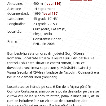
Altitudine:
400 m. (
locul 116
)
Atestare
14 septembrie
documentară:
1696 (
locul 180
)
Latitudine:
45 grade 10' 43"
Longitudine:
23 grade 22' 53"
Curtișoara, Lăzărești,
Localități:
Pleșa, Tetila
Constantin Bobaru,
Primar:
PNL, din 2008
Bumbești-Jiu este un oraș din județul Gorj, Oltenia,
România. Localitate situată la ieșirea Jiului din defileu. Pe
teritoriul său este situat un castru roman, lucru ce
dovedește vechimea sa precum și Mănăstirile Lainici și
Vișina (secolul al XIV-lea) fondate de Nicodim. Odinioară era
locuit de oameni liberi (moșneni).
Localitatea se întinde pe cca. 6 Km de la Vișina până în
Comuna Curțișoara, aliniidu-se la poala dealurilor pe care se
cultivă viță de vie și pomi fructiferi, până la lunca Jiului, azi în
curs de includere într-un viitor lac de acumulare. Alte
terenuri se întind pe munții Parâng până la limita