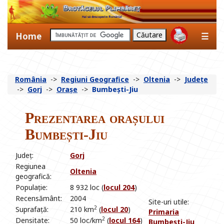
Home
☰
România
->
Regiuni Geografice
->
Oltenia
->
Județe
->
Gorj
->
Orașe
->
Bumbești-Jiu
Prezentarea orașului
Bumbești-Jiu
Județ:
Gorj
Regiunea
Oltenia
geografică:
Populație:
8 932 loc (
locul 204
)
Recensământ:
2004
Site-uri utile:
2
Suprafață:
210 km
(
locul 20
)
Primaria
2
Densitate:
50 loc/km
(
locul 164
)
Bumbești-Jiu