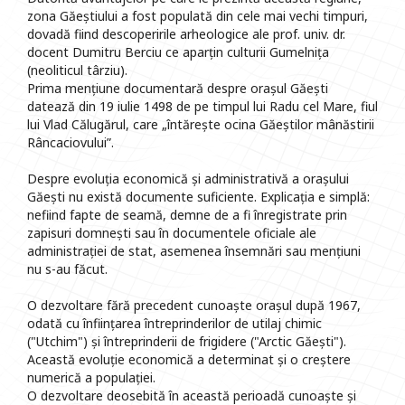
zona Găeștiului a fost populată din cele mai vechi timpuri,
dovadă fiind descoperirile arheologice ale prof. univ. dr.
docent Dumitru Berciu ce aparțin culturii Gumelnița
(neoliticul târziu).
Prima mențiune documentară despre orașul Găești
datează din 19 iulie 1498 de pe timpul lui Radu cel Mare, fiul
lui Vlad Călugărul, care „întărește ocina Găeștilor mânăstirii
Râncaciovului”.
Despre evoluția economică și administrativă a orașului
Găești nu există documente suficiente. Explicația e simplă:
nefiind fapte de seamă, demne de a fi înregistrate prin
zapisuri domnești sau în documentele oficiale ale
administrației de stat, asemenea însemnări sau mențiuni
nu s-au făcut.
O dezvoltare fără precedent cunoaște orașul după 1967,
odată cu înființarea întreprinderilor de utilaj chimic
("Utchim") și întreprinderii de frigidere ("Arctic Găești").
Această evoluție economică a determinat și o creștere
numerică a populației.
O dezvoltare deosebită în această perioadă cunoaște și