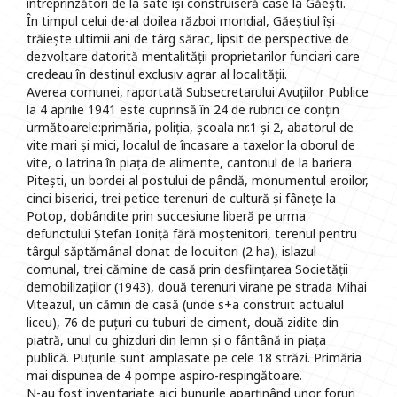
întreprinzători de la sate își construiseră case la Găești.
În timpul celui de-al doilea război mondial, Găeștiul își
trăiește ultimii ani de târg sărac, lipsit de perspective de
dezvoltare datorită mentalității proprietarilor funciari care
credeau în destinul exclusiv agrar al localității.
Averea comunei, raportată Subsecretarului Avuțiilor Publice
la 4 aprilie 1941 este cuprinsă în 24 de rubrici ce conțin
următoarele:primăria, poliția, școala nr.1 și 2, abatorul de
vite mari și mici, localul de încasare a taxelor la oborul de
vite, o latrina în piața de alimente, cantonul de la bariera
Pitești, un bordei al postului de pândă, monumentul eroilor,
cinci biserici, trei petice terenuri de cultură și fânețe la
Potop, dobândite prin succesiune liberă pe urma
defunctului Ștefan Ioniță fără moștenitori, terenul pentru
târgul săptămânal donat de locuitori (2 ha), islazul
comunal, trei cămine de casă prin desființarea Societății
demobilizaților (1943), două terenuri virane pe strada Mihai
Viteazul, un cămin de casă (unde s+a construit actualul
liceu), 76 de puțuri cu tuburi de ciment, două zidite din
piatră, unul cu ghizduri din lemn și o fântână in piața
publică. Puțurile sunt amplasate pe cele 18 străzi. Primăria
mai dispunea de 4 pompe aspiro-respingătoare.
N-au fost inventariate aici bunurile aparținând unor foruri