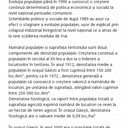
Evoluția populației până în 1990 a cunoscut o creștere
continuă determinată de politica economică și socială la
nivel național perioadei comuniste.
Schimbările politice și sociale de după 1989 au avut ca
efect o stagnare a evoluției populației, ușor de explicat prin
colapsul industrial înregistrat la nivel național ce a atras de
la sine scăderea nivelului de trai.
Numărul populației și suprafața teritoriului sunt două
componente ale densității populației. Creșterea continuă a
populației în secolul al XX-lea a dus la o îndesire a
locuitorilor în teritoriu. În anul 1912, densitatea medie a
populației în orașul Găești a fost cuprinsă între 150-200
loc./km², pentru ca în 1972 , densitatea generală a
populației să cunoască o creștere valorică a numărului de
locuitori, pe unitatea de suprafață, atingând valori cuprinse
între 250-500 loc./km².
Densitatea fiziologică, ca raport între populația totală și
suprafața agricolă exprimă numărul de locuitori ce revin la
un hectar de teren agricol. În orașul Găești, densitatea
2
fiziologică are o valoare medie de 0,09 loc./ha
În orașul Găești, în anul 2000 era o populație totală de