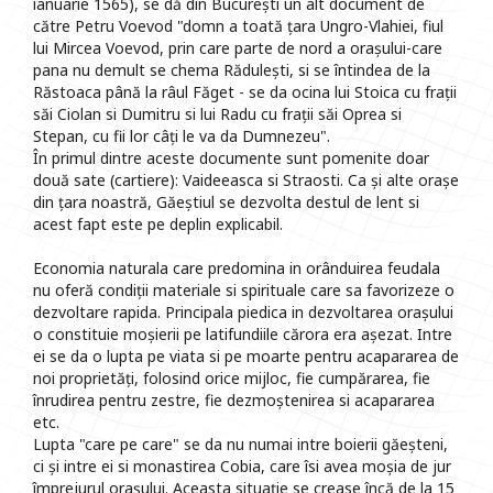
ianuarie 1565), se dă din București un alt document de
către Petru Voevod "domn a toată țara Ungro-Vlahiei, fiul
lui Mircea Voevod, prin care parte de nord a orașului-care
pana nu demult se chema Rădulești, si se întindea de la
Răstoaca până la râul Făget - se da ocina lui Stoica cu frații
săi Ciolan si Dumitru si lui Radu cu frații săi Oprea si
Stepan, cu fii lor câți le va da Dumnezeu".
În primul dintre aceste documente sunt pomenite doar
două sate (cartiere): Vaideeasca si Straosti. Ca și alte orașe
din țara noastră, Găeștiul se dezvolta destul de lent si
acest fapt este pe deplin explicabil.
Economia naturala care predomina in orânduirea feudala
nu oferă condiții materiale si spirituale care sa favorizeze o
dezvoltare rapida. Principala piedica in dezvoltarea orașului
o constituie moșierii pe latifundiile cărora era așezat. Intre
ei se da o lupta pe viata si pe moarte pentru acapararea de
noi proprietăți, folosind orice mijloc, fie cumpărarea, fie
înrudirea pentru zestre, fie dezmoștenirea si acapararea
etc.
Lupta "care pe care" se da nu numai intre boierii găeșteni,
ci și intre ei si monastirea Cobia, care îsi avea moșia de jur
împrejurul orașului. Aceasta situație se crease încă de la 15