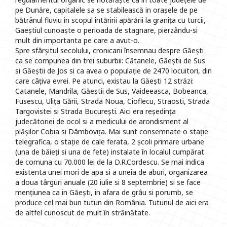
pe Dunăre, capitalele sa se stabilească in orașele de pe
bătrânul fluviu in scopul întăririi apărării la granița cu turcii,
Gaeștiul cunoaște o perioada de stagnare, pierzându-si
mult din importanta pe care a avut-o.
Spre sfârșitul secolului, cronicarii însemnau despre Găești
ca se compunea din trei suburbii: Cătanele, Găeștii de Sus
si Găeștii de Jos si ca avea o populație de 2470 locuitori, din
care câțiva evrei. Pe atunci, existau la Găești 12 străzi:
Catanele, Mandrila, Găeștii de Sus, Vaideeasca, Bobeanca,
Fusescu, Ulița Gării, Strada Noua, Cioflecu, Straosti, Strada
Targovistei si Strada București. Aici era reședința
judecătoriei de ocol si a medicului de arondisment al
plășilor Cobia si Dâmbovița. Mai sunt consemnate o stație
telegrafica, o stație de cale ferata, 2 școli primare urbane
(una de băieți si una de fete) instalate în localul cumpărat
de comuna cu 70.000 lei de la D.R.Cordescu. Se mai indica
existenta unei mori de apa si a uneia de aburi, organizarea
a doua târguri anuale (20 iulie si 8 septembrie) si se face
mențiunea ca in Găești, in afara de grâu si porumb, se
produce cel mai bun tutun din România. Tutunul de aici era
de altfel cunoscut de mult în străinătate.