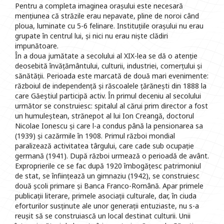
Pentru a completa imaginea orașului este necesară
mențiunea că străzile erau nepavate, pline de noroi când
ploua, luminate cu 5-6 felinare. Instituțiile orașului nu erau
grupate în centrul lui, și nici nu erau niște clădiri
impunătoare.
În a doua jumătate a secolului al XIX-lea se dă o atenție
deosebită învățământului, culturii, industriei, comerțului și
sănătății. Perioada este marcată de două mari evenimente:
războiul de independență și răscoalele țărănești din 1888 la
care Găeștiul participă activ. În primul deceniu al secolului
următor se construiesc: spitalul al cărui prim director a fost
un humuleștean, strănepot al lui Ion Creangă, doctorul
Nicolae Ionescu și care l-a condus până la pensionarea sa
(1939) și cazărmile în 1908. Primul război mondial
paralizează activitatea târgului, care cade sub ocupație
germană (1941). După război urmează o perioadă de avânt.
Exproprierile ce se fac după 1920 îmbogățesc patrimoniul
de stat, se înființează un gimnaziu (1942), se construiesc
două școli primare și Banca Franco-Română. Apar primele
publicații literare, primele asociații culturale, dar, în ciuda
eforturilor susținute ale unor generații entuziaste, nu s-a
reușit să se construiască un local destinat culturii. Unii