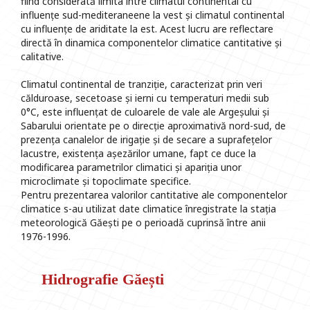
fiind considerată limita între climatul continental cu
influențe sud-mediteraneene la vest și climatul continental
cu influențe de ariditate la est. Acest lucru are reflectare
directă în dinamica componentelor climatice cantitative și
calitative.
Climatul continental de tranziție, caracterizat prin veri
călduroase, secetoase și ierni cu temperaturi medii sub
0°C, este influențat de culoarele de vale ale Argeșului și
Sabarului orientate pe o direcție aproximativă nord-sud, de
prezența canalelor de irigație și de secare a suprafețelor
lacustre, existența așezărilor umane, fapt ce duce la
modificarea parametrilor climatici și apariția unor
microclimate și topoclimate specifice.
Pentru prezentarea valorilor cantitative ale componentelor
climatice s-au utilizat date climatice înregistrate la stația
meteorologică Găești pe o perioadă cuprinsă între anii
1976-1996.
Hidrografie Găești