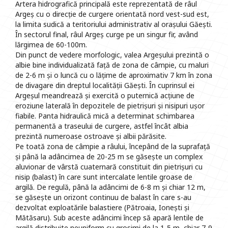
Artera hidrografică principală este reprezentată de râul
Argeș cu o direcție de curgere orientată nord vest-sud est,
la limita sudică a teritoriului administrativ al orașului Găești.
În sectorul final, râul Argeș curge pe un singur fir, având
lărgimea de 60-100m.
Din punct de vedere morfologic, valea Argeșului prezintă o
albie bine individualizată față de zona de câmpie, cu maluri
de 2-6 m și o luncă cu o lățime de aproximativ 7 km în zona
de divagare din dreptul localității Găești. În cuprinsul ei
Argeșul meandrează și exercită o puternică acțiune de
eroziune laterală în depozitele de pietrișuri și nisipuri ușor
fiabile. Panta hidraulică mică a determinat schimbarea
permanentă a traseului de curgere, astfel încât albia
prezintă numeroase ostroave și albii părăsite.
Pe toată zona de câmpie a râului, începând de la suprafață
și până la adâncimea de 20-25 m se găsește un complex
aluvionar de vârstă cuaternară constituit din pietrișuri cu
nisip (balast) în care sunt intercalate lentile groase de
argilă. De regulă, până la adâncimi de 6-8 m și chiar 12 m,
se găsește un orizont continuu de balast în care s-au
dezvoltat exploatările balastiere (Pătroaia, Ionești și
Mătăsaru). Sub aceste adâncimi încep să apară lentile de
argilă distribuite neuniform cu grosimi de la 1-5 m, chiar 7-9