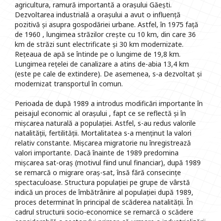
agricultura, ramură importantă a orașului Găești.
Dezvoltarea industrială a orașului a avut o influență
pozitivă și asupra gospodăriei urbane. Astfel, în 1975 față
de 1960 , lungimea străzilor crește cu 10 km, din care 36
km de străzi sunt electrificate și 30 km modernizate.
Rețeaua de apă se întinde pe o lungime de 19,8 km.
Lungimea rețelei de canalizare a atins de-abia 13,4 km
(este pe cale de extindere). De asemenea, s-a dezvoltat și
modernizat transportul în comun.
Perioada de după 1989 a introdus modificări importante în
peisajul economic al orașului , fapt ce se reflectă și în
mișcarea naturală a populației. Astfel, s-au redus valorile
natalității, fertilității. Mortalitatea s-a menținut la valori
relativ constante. Mișcarea migratorie nu înregistrează
valori importante. Dacă înainte de 1989 predomina
mișcarea sat-oraș (motivul fiind unul financiar), după 1989
se remarcă o migrare oraș-sat, însă fără consecințe
spectaculoase. Structura populației pe grupe de vârstă
indică un proces de îmbătrânire al populației după 1989,
proces determinat în principal de scăderea natalității. În
cadrul structurii socio-economice se remarcă o scădere