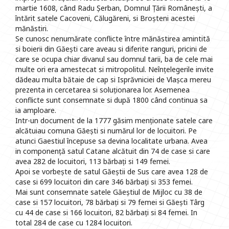
martie 1608, când Radu Șerban, Domnul Țării Românești, a
întărit satele Cacoveni, Călugăreni, si Broșteni acestei
mănăstiri.
Se cunosc nenumărate conflicte între mănăstirea amintită
si boierii din Găești care aveau si diferite ranguri, pricini de
care se ocupa chiar divanul sau domnul tarii, ba de cele mai
multe ori era amestecat si mitropolitul. Neînțelegerile invite
dădeau multa bătaie de cap si Isprăvniciei de Vlașca mereu
prezenta in cercetarea si soluționarea lor. Asemenea
conflicte sunt consemnate si după 1800 când continua sa
ia amploare.
Intr-un document de la 1777 găsim menționate satele care
alcătuiau comuna Găești si numărul lor de locuitori. Pe
atunci Gaestiul începuse sa devina localitate urbana. Avea
in componență satul Catane alcătuit din 74 de case si care
avea 282 de locuitori, 113 bărbați si 149 femei.
Apoi se vorbește de satul Găeștii de Sus care avea 128 de
case si 699 locuitori din care 346 bărbați si 353 femei.
Mai sunt consemnate satele Găeștiul de Mijloc cu 38 de
case si 157 locuitori, 78 bărbați si 79 femei si Găești Târg
cu 44 de case si 166 locuitori, 82 bărbați si 84 femei. In
total 284 de case cu 1284 locuitori.