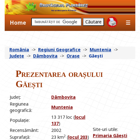
Home
☰
România
->
Regiuni Geografice
->
Muntenia
->
Județe
->
Dâmbovița
->
Orașe
->
Găești
Prezentarea orașului
Găești
Județ:
Dâmbovița
Regiunea
Muntenia
geografică:
13 317 loc (
locul
Populație:
137
)
Site-uri utile:
Recensământ:
2002
Primaria Găești
2
Suprafață:
23 km
(
locul 203
)