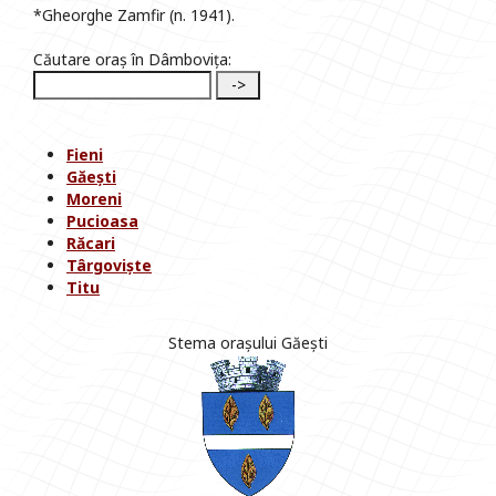
*Gheorghe Zamfir (n. 1941).
Căutare oraș în Dâmbovița:
Fieni
Găești
Moreni
Pucioasa
Răcari
Târgoviște
Titu
Stema orașului Găești