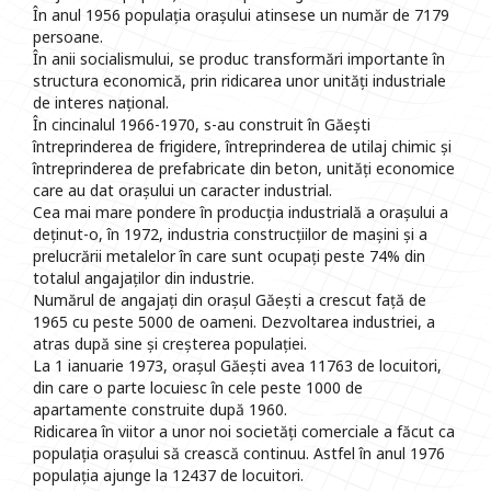
În anul 1956 populația orașului atinsese un număr de 7179
persoane.
În anii socialismului, se produc transformări importante în
structura economică, prin ridicarea unor unități industriale
de interes național.
În cincinalul 1966-1970, s-au construit în Găești
întreprinderea de frigidere, întreprinderea de utilaj chimic și
întreprinderea de prefabricate din beton, unități economice
care au dat orașului un caracter industrial.
Cea mai mare pondere în producția industrială a orașului a
deținut-o, în 1972, industria construcțiilor de mașini și a
prelucrării metalelor în care sunt ocupați peste 74% din
totalul angajaților din industrie.
Numărul de angajați din orașul Găești a crescut față de
1965 cu peste 5000 de oameni. Dezvoltarea industriei, a
atras după sine și creșterea populației.
La 1 ianuarie 1973, orașul Găești avea 11763 de locuitori,
din care o parte locuiesc în cele peste 1000 de
apartamente construite după 1960.
Ridicarea în viitor a unor noi societăți comerciale a făcut ca
populația orașului să crească continuu. Astfel în anul 1976
populația ajunge la 12437 de locuitori.