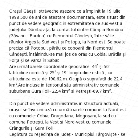
Orașul Găești, străveche așezare ce a împlinit la 19 iulie
1998 500 de ani de atestare documentară, este situat din
punct de vedere geografic in extremitatea de sud-vest a
județului Dâmbovița, la contactul dintre Câmpia Româna
(Găvanu - Burdea) cu Piemontul Cândești, între văile
râurilor Argeș la Sud-vest și Potopu, la Nord-est. Se poate
preciza că Potopu , pârâu ce coboară din Piemontul
Cândești, întâlnindu-se mai jos de oraș cu Cobia, Brătila și
Foița și se varsă în Sabar.
Are următoarele coordonate geografice: 44˚ și 50'
latitudine nordică și 25˚ și 19' longitudine estică , iar
altitudinea este de 190,62 m. Ocupă o suprafață de 22,4
km².Are incluse in teritoriul său administrativ comunele
suburbane Gura Foii- 22,4 km² si Petrești-69,7 km².
Din punct de vedere administrativ, in structura actuală,
orașul se învecinează cu următoarele comune: la Nord-est
cu comunele: Cobia, Dragodana, Mogoșani, la sud cu
comuna Petrești, la Vest și Nord-vest cu comunele
Crângurile și Gura Foii.
Legătura cu reședința de județ - Municipiul Târgoviște - se