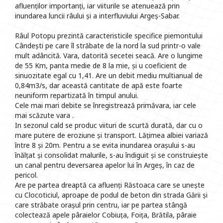
afluenților importanți, iar viiturile se atenuează prin
inundarea luncii râului și a interfluviului Argeș-Sabar.
Râul Potopu prezintă caracteristicile specifice piemontului
Cândești pe care îl străbate de la nord la sud printr-o vale
mult adâncită. Vara, datorită secetei seacă. Are o lungime
de 55 Km, panta medie de 8 la mie, și u coeficient de
sinuozitate egal cu 1,41. Are un debit mediu multianual de
0,84m3/s, dar această cantitate de apă este foarte
neuniform repartizată în timpul anului.
Cele mai mari debite se înregistrează primăvara, iar cele
mai scăzute vara .
In sezonul cald se produc viituri de scurtă durată, dar cu o
mare putere de eroziune și transport. Lățimea albiei variază
între 8 și 20m. Pentru a se evita inundarea orașului s-au
înălțat și consolidat malurile, s-au îndiguit și se construiește
un canal pentru deversarea apelor lui în Argeș, în caz de
pericol.
Are pe partea dreaptă ca afluenți Răstoaca care se unește
cu Clocoticiul, aproape de podul de beton din strada Gării și
care străbate orașul prin centru, iar pe partea stângă
colectează apele pâraielor Cobiuța, Foița, Brătila, pâraie