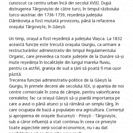
cunoscut ca centru urban încă din secolul XVIII. După
distrugerea Târgoviștei de către turci, în timpul războiului
turco-austriac din 1736-1739, reședința județului
Dâmbovița a fost mutată provizoriu, până la refacerea
orașului Târgoviște, în Găești.
Un timp, orașul a fost reședință a județului Vlașca. La 1832
această funcție este trecută orașului Giurgiu, ca urmare a
restructurărilor administrativ din timpul Regulamentului
Organic, care prevedea ca toate județele de la Dunăre să-și
mute reședința în localitățile din lungul marelui fluviu,
pentru ca astfel, granița de sud a țării să poată fi mai ușor
păzită.
Trecerea funcției administrativ-politice de la Găești la
Giurgiu, în primele decenii ale secolului XIX, și apariția de noi
centre comerciale în zona de câmpie, pentru valorificarea
cerealelor, fac ca orașul Găești să-și piardă importanța pe
care a avut-o până atunci și să rămână un simplu târg, în
care ocupația de bază a populației era agricultura. Comerțul
și apropierea de orașele București - Pitești - Târgoviște,
sub a căror influență a stat continuu în ceea ce privește
toate aspectele vieții social-economice, nu i-au dat