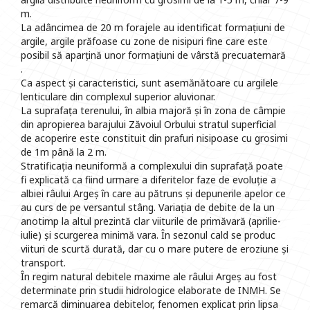
m.
La adâncimea de 20 m forajele au identificat formațiuni de
argile, argile prăfoase cu zone de nisipuri fine care este
posibil să aparțină unor formațiuni de vârstă precuaternară
.
Ca aspect și caracteristici, sunt asemănătoare cu argilele
lenticulare din complexul superior aluvionar.
La suprafața terenului, în albia majoră și în zona de câmpie
din apropierea barajului Zăvoiul Orbului stratul superficial
de acoperire este constituit din prafuri nisipoase cu grosimi
de 1m până la 2 m.
Stratificația neuniformă a complexului din suprafață poate
fi explicată ca fiind urmare a diferitelor faze de evoluție a
albiei râului Argeș în care au pătruns și depunerile apelor ce
au curs de pe versantul stâng. Variația de debite de la un
anotimp la altul prezintă clar viiturile de primăvară (aprilie-
iulie) și scurgerea minimă vara. În sezonul cald se produc
viituri de scurtă durată, dar cu o mare putere de eroziune și
transport.
În regim natural debitele maxime ale râului Argeș au fost
determinate prin studii hidrologice elaborate de INMH. Se
remarcă diminuarea debitelor, fenomen explicat prin lipsa