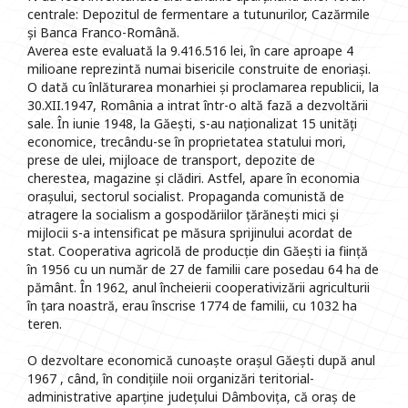
centrale: Depozitul de fermentare a tutunurilor, Cazărmile
și Banca Franco-Română.
Averea este evaluată la 9.416.516 lei, în care aproape 4
milioane reprezintă numai bisericile construite de enoriași.
O dată cu înlăturarea monarhiei și proclamarea republicii, la
30.XII.1947, România a intrat într-o altă fază a dezvoltării
sale. În iunie 1948, la Găești, s-au naționalizat 15 unități
economice, trecându-se în proprietatea statului mori,
prese de ulei, mijloace de transport, depozite de
cherestea, magazine și clădiri. Astfel, apare în economia
orașului, sectorul socialist. Propaganda comunistă de
atragere la socialism a gospodăriilor țărănești mici și
mijlocii s-a intensificat pe măsura sprijinului acordat de
stat. Cooperativa agricolă de producție din Găești ia ființă
în 1956 cu un număr de 27 de familii care posedau 64 ha de
pământ. În 1962, anul încheierii cooperativizării agriculturii
în țara noastră, erau înscrise 1774 de familii, cu 1032 ha
teren.
O dezvoltare economică cunoaște orașul Găești după anul
1967 , când, în condițiile noii organizări teritorial-
administrative aparține județului Dâmbovița, că oraș de