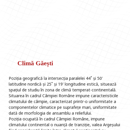
Climă Găești
Poziția geografică la intersecția paralelei 44˚ și 50'
latitudine nordică și 25˚ și 19' longitudine estică, situează
spațiul de studiu în zona de climă temperat-continentală.
Situarea în cadrul Câmpiei Române impune caracteristicile
climatului de câmpie, caracterizat printr-o uniformitate a
componentelor climatice pe suprafețe mari, uniformitate
dată de morfologia de ansamblu a reliefului.
Poziția ocupată în cadrul Câmpiei Române, impune
climatului continental o nuanță de tranziție, valea Argeșului