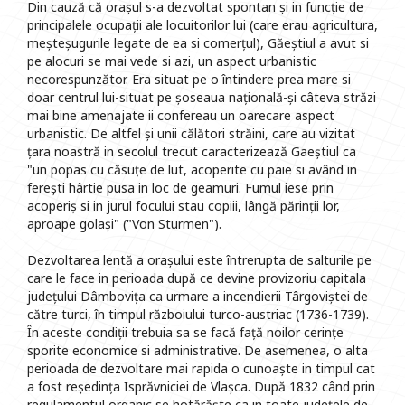
Din cauză că orașul s-a dezvoltat spontan și in funcție de
principalele ocupații ale locuitorilor lui (care erau agricultura,
meșteșugurile legate de ea si comerțul), Găeștiul a avut si
pe alocuri se mai vede si azi, un aspect urbanistic
necorespunzător. Era situat pe o întindere prea mare si
doar centrul lui-situat pe șoseaua națională-și câteva străzi
mai bine amenajate ii confereau un oarecare aspect
urbanistic. De altfel și unii călători străini, care au vizitat
țara noastră in secolul trecut caracterizează Gaeștiul ca
"un popas cu căsuțe de lut, acoperite cu paie si având in
ferești hârtie pusa in loc de geamuri. Fumul iese prin
acoperiș si in jurul focului stau copiii, lângă părinții lor,
aproape golași" ("Von Sturmen").
Dezvoltarea lentă a orașului este întrerupta de salturile pe
care le face in perioada după ce devine provizoriu capitala
județului Dâmbovița ca urmare a incendierii Târgoviștei de
către turci, în timpul războiului turco-austriac (1736-1739).
În aceste condiții trebuia sa se facă față noilor cerințe
sporite economice si administrative. De asemenea, o alta
perioada de dezvoltare mai rapida o cunoaște in timpul cat
a fost reședința Isprăvniciei de Vlașca. După 1832 când prin
regulamentul organic se hotărăște ca in toate județele de