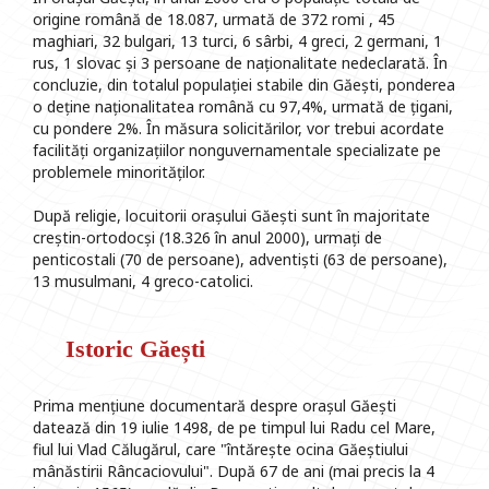
origine română de 18.087, urmată de 372 romi , 45
maghiari, 32 bulgari, 13 turci, 6 sârbi, 4 greci, 2 germani, 1
rus, 1 slovac și 3 persoane de naționalitate nedeclarată. În
concluzie, din totalul populației stabile din Găești, ponderea
o deține naționalitatea română cu 97,4%, urmată de țigani,
cu pondere 2%. În măsura solicitărilor, vor trebui acordate
facilități organizațiilor nonguvernamentale specializate pe
problemele minorităților.
După religie, locuitorii orașului Găești sunt în majoritate
creștin-ortodocși (18.326 în anul 2000), urmați de
penticostali (70 de persoane), adventiști (63 de persoane),
13 musulmani, 4 greco-catolici.
Istoric Găești
Prima mențiune documentară despre orașul Găești
datează din 19 iulie 1498, de pe timpul lui Radu cel Mare,
fiul lui Vlad Călugărul, care "întărește ocina Găeștiului
mânăstirii Râncaciovului". După 67 de ani (mai precis la 4