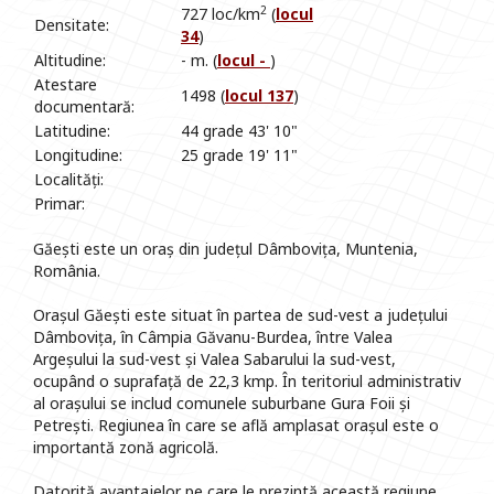
2
727 loc/km
(
locul
Densitate:
34
)
Altitudine:
- m. (
locul -
)
Atestare
1498 (
locul 137
)
documentară:
Latitudine:
44 grade 43' 10"
Longitudine:
25 grade 19' 11"
Localități:
Primar:
Găești este un oraș din județul Dâmbovița, Muntenia,
România.
Orașul Găești este situat în partea de sud-vest a județului
Dâmbovița, în Câmpia Găvanu-Burdea, între Valea
Argeșului la sud-vest și Valea Sabarului la sud-vest,
ocupând o suprafață de 22,3 kmp. În teritoriul administrativ
al orașului se includ comunele suburbane Gura Foii și
Petrești. Regiunea în care se află amplasat orașul este o
importantă zonă agricolă.
Datorită avantajelor pe care le prezintă această regiune,