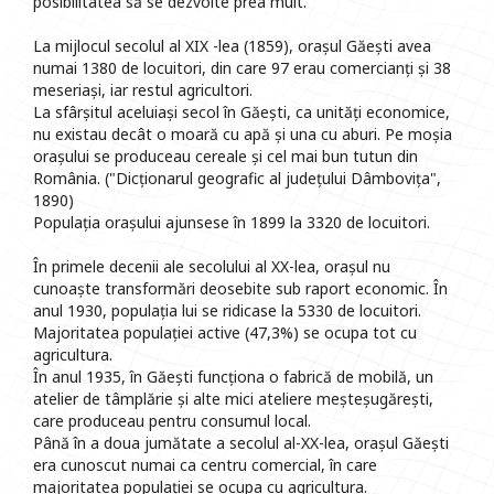
posibilitatea să se dezvolte prea mult.
La mijlocul secolul al XIX -lea (1859), orașul Găești avea
numai 1380 de locuitori, din care 97 erau comercianți și 38
meseriași, iar restul agricultori.
La sfârșitul aceluiași secol în Găești, ca unități economice,
nu existau decât o moară cu apă și una cu aburi. Pe moșia
orașului se produceau cereale și cel mai bun tutun din
România. ("Dicționarul geografic al județului Dâmbovița",
1890)
Populația orașului ajunsese în 1899 la 3320 de locuitori.
În primele decenii ale secolului al XX-lea, orașul nu
cunoaște transformări deosebite sub raport economic. În
anul 1930, populația lui se ridicase la 5330 de locuitori.
Majoritatea populației active (47,3%) se ocupa tot cu
agricultura.
În anul 1935, în Găești funcționa o fabrică de mobilă, un
atelier de tâmplărie și alte mici ateliere meșteșugărești,
care produceau pentru consumul local.
Până în a doua jumătate a secolul al-XX-lea, orașul Găești
era cunoscut numai ca centru comercial, în care
majoritatea populației se ocupa cu agricultura.