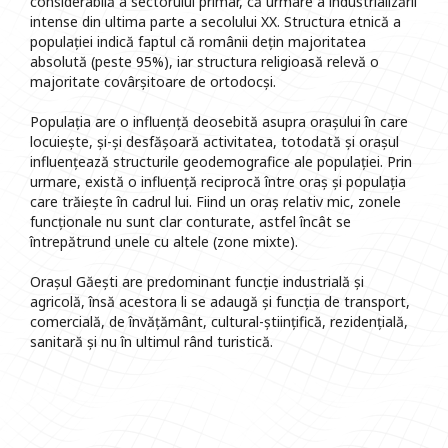
considerabilă a sectorului primar, că urmare a industrializării
intense din ultima parte a secolului XX. Structura etnică a
populației indică faptul că românii dețin majoritatea
absolută (peste 95%), iar structura religioasă relevă o
majoritate covârșitoare de ortodocși.
Populația are o influență deosebită asupra orașului în care
locuiește, și-și desfășoară activitatea, totodată și orașul
influențează structurile geodemografice ale populației. Prin
urmare, există o influență reciprocă între oraș și populația
care trăiește în cadrul lui. Fiind un oraș relativ mic, zonele
funcționale nu sunt clar conturate, astfel încât se
întrepătrund unele cu altele (zone mixte).
Orașul Găești are predominant funcție industrială și
agricolă, însă acestora li se adaugă și funcția de transport,
comercială, de învățământ, cultural-științifică, rezidențială,
sanitară și nu în ultimul rând turistică.