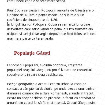
care uneori când e secetă mare seacă.
Râul Cobia se varsă în Potopu în amonte de Găești are o
lungime de 48 Km o pantă medie, de 9 la mie și un
coeficient de sinuozitate de 1,26.
În lungul râurilor Potopu și Cobia se remarcă lunci bine
dezvoltate care ating lățimi de până la 1 km formate din
nisipuri, viituri și chiar argile depozitate fiind folosite în cea
mai mare parte ca teren arabil.
Populație Găești
Fenomenul populării, evoluția continuă, creșterea
populației orașului Găești, nu pot fi izolate de contextul
social-istoric în care s-au desfășurat.
Poziția geografică a acestui centru urban la zona de
contact a câmpiei cu dealurile, pe unde trecea unul dintre
drumurile comerciale al Țării Românești, și unde în trecut,
exista un bogat schimb de produse, a făcut ca activitatea
umană din cadrul lui să fie mai intensă. Orașul Găești este