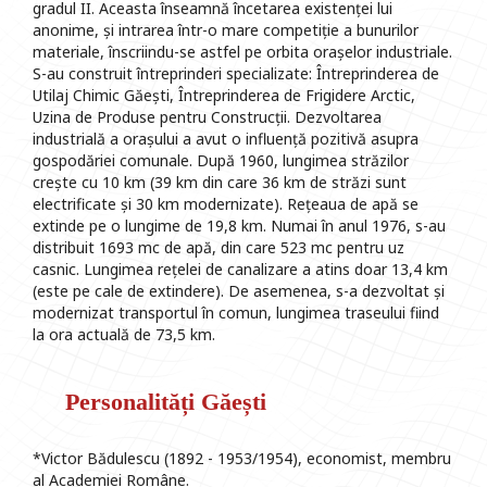
gradul II. Aceasta înseamnă încetarea existenței lui
anonime, și intrarea într-o mare competiție a bunurilor
materiale, înscriindu-se astfel pe orbita orașelor industriale.
S-au construit întreprinderi specializate: Întreprinderea de
Utilaj Chimic Găești, Întreprinderea de Frigidere Arctic,
Uzina de Produse pentru Construcții. Dezvoltarea
industrială a orașului a avut o influență pozitivă asupra
gospodăriei comunale. După 1960, lungimea străzilor
crește cu 10 km (39 km din care 36 km de străzi sunt
electrificate și 30 km modernizate). Rețeaua de apă se
extinde pe o lungime de 19,8 km. Numai în anul 1976, s-au
distribuit 1693 mc de apă, din care 523 mc pentru uz
casnic. Lungimea rețelei de canalizare a atins doar 13,4 km
(este pe cale de extindere). De asemenea, s-a dezvoltat și
modernizat transportul în comun, lungimea traseului fiind
la ora actuală de 73,5 km.
Personalități Găești
*Victor Bădulescu (1892 - 1953/1954), economist, membru
al Academiei Române.