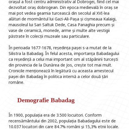
orașul a fost centru administrativ al Dobrogei, fiind cel mai
dezvoltat oraș dobrogean. Din epoca medievală în oraș se
mai pot vedea geamia turcească din secolul al XVI-lea
alături de mormântul lui Gazi-Ali-Pașa și cișmeaua Kalaigi,
mausoleul lui Sari Saltuk Dede, Casa Panaghia precum și
vase de ceramică, monede, arme și multe alte vestigii
păstrate în colecții muzeale sau particulare.
În perioada 1677-1678, reședința pașei s-a mutat de la
Silistra la Babadag. În felul acesta, importanța Babadagului
ca reședință a celui mai important om al stăpânirii turcești
din provincia de la Dunărea de Jos, crește tot mai mult.
Cronicile menționează în legătură cu aceasta amestecul
pașei din Babadag în politica internă a celor două țări
române.
Demografie Babadag
În 1900, populația era de 3.500 locuitori. Conform
recensământului din 2002, populația Babadagului este de
10.037 locuitori din care 84.7% români și 15,3% etnii locale.