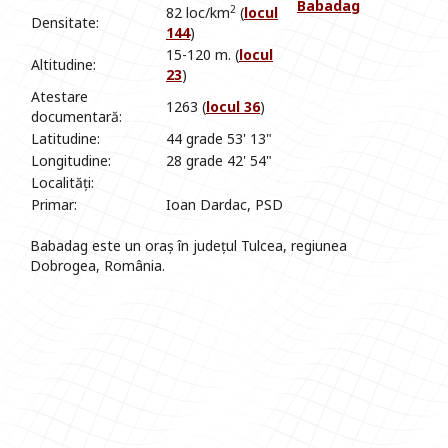
Babadag
2
82 loc/km
(
locul
Densitate:
144
)
15-120 m. (
locul
Altitudine:
23
)
Atestare
1263 (
locul 36
)
documentară:
Latitudine:
44 grade 53' 13"
Longitudine:
28 grade 42' 54"
Localități:
Primar:
Ioan Dardac, PSD
Babadag este un oraș în județul Tulcea, regiunea
Dobrogea, România.