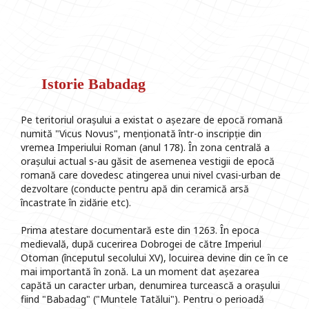
Istorie Babadag
Pe teritoriul orașului a existat o așezare de epocă romană
numită "Vicus Novus", menționată într-o inscripție din
vremea Imperiului Roman (anul 178). În zona centrală a
orașului actual s-au găsit de asemenea vestigii de epocă
romană care dovedesc atingerea unui nivel cvasi-urban de
dezvoltare (conducte pentru apă din ceramică arsă
încastrate în zidărie etc).
Prima atestare documentară este din 1263. În epoca
medievală, după cucerirea Dobrogei de către Imperiul
Otoman (începutul secolului XV), locuirea devine din ce în ce
mai importantă în zonă. La un moment dat așezarea
capătă un caracter urban, denumirea turcească a orașului
fiind "Babadag" ("Muntele Tatălui"). Pentru o perioadă