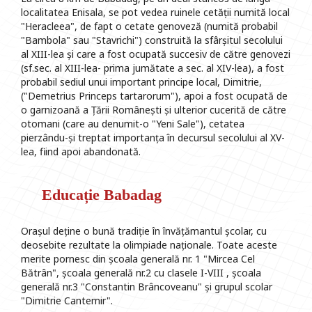
localitatea Enisala, se pot vedea ruinele cetății numită local
"Heracleea", de fapt o cetate genoveză (numită probabil
"Bambola" sau "Stavrichi") construită la sfârșitul secolului
al XIII-lea și care a fost ocupată succesiv de către genovezi
(sf.sec. al XIII-lea- prima jumătate a sec. al XIV-lea), a fost
probabil sediul unui important principe local, Dimitrie,
("Demetrius Princeps tartarorum"), apoi a fost ocupată de
o garnizoană a Țării Românești și ulterior cucerită de către
otomani (care au denumit-o "Yeni Sale"), cetatea
pierzându-și treptat importanța în decursul secolului al XV-
lea, fiind apoi abandonată.
Educație Babadag
Orașul deține o bună tradiție în învățămantul școlar, cu
deosebite rezultate la olimpiade naționale. Toate aceste
merite pornesc din școala generală nr. 1 "Mircea Cel
Bătrân", școala generală nr.2 cu clasele I-VIII , școala
generală nr.3 "Constantin Brâncoveanu" și grupul scolar
"Dimitrie Cantemir".