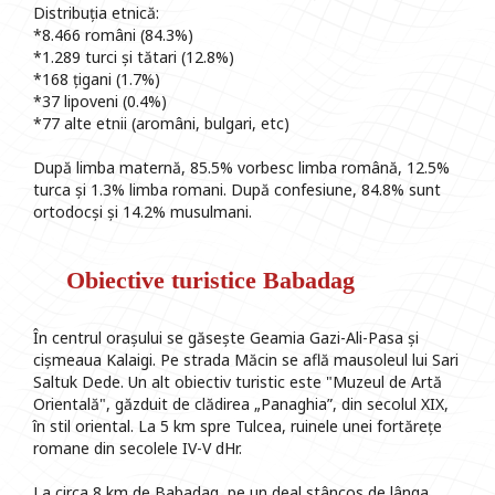
Distribuția etnică:
*8.466 români (84.3%)
*1.289 turci și tătari (12.8%)
*168 țigani (1.7%)
*37 lipoveni (0.4%)
*77 alte etnii (aromâni, bulgari, etc)
După limba maternă, 85.5% vorbesc limba română, 12.5%
turca și 1.3% limba romani. După confesiune, 84.8% sunt
ortodocși și 14.2% musulmani.
Obiective turistice Babadag
În centrul orașului se găsește Geamia Gazi-Ali-Pasa și
cișmeaua Kalaigi. Pe strada Măcin se află mausoleul lui Sari
Saltuk Dede. Un alt obiectiv turistic este "Muzeul de Artă
Orientală", găzduit de clădirea „Panaghia”, din secolul XIX,
în stil oriental. La 5 km spre Tulcea, ruinele unei fortărețe
romane din secolele IV-V dHr.
La circa 8 km de Babadag, pe un deal stâncos de lânga