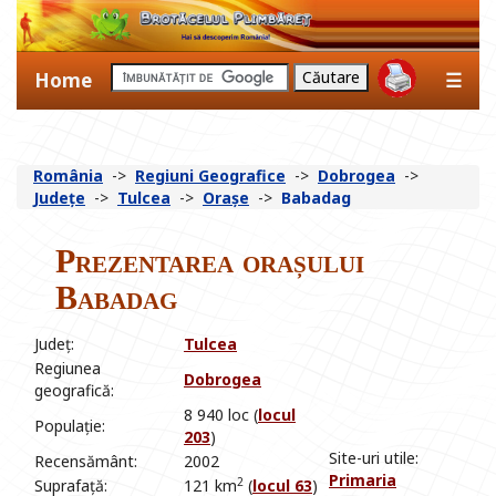
Home
☰
România
->
Regiuni Geografice
->
Dobrogea
->
Județe
->
Tulcea
->
Orașe
->
Babadag
Prezentarea orașului
Babadag
Județ:
Tulcea
Regiunea
Dobrogea
geografică:
8 940 loc (
locul
Populație:
203
)
Site-uri utile:
Recensământ:
2002
Primaria
2
Suprafață:
121 km
(
locul 63
)