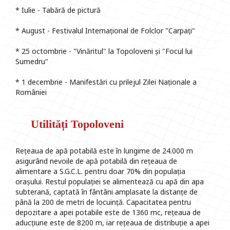
* Iulie - Tabără de pictură
* August - Festivalul Internațional de Folclor "Carpați"
* 25 octombrie - "Vinăritul" la Topoloveni și "Focul lui
Sumedru"
* 1 decembrie - Manifestări cu prilejul Zilei Naționale a
României
Utilități Topoloveni
Rețeaua de apă potabilă este în lungime de 24.000 m
asigurând nevoile de apă potabilă din rețeaua de
alimentare a S.G.C.L. pentru doar 70% din populația
orașului. Restul populației se alimentează cu apă din apa
subterană, captată în fântâni amplasate la distanțe de
până la 200 de metri de locuință. Capacitatea pentru
depozitare a apei potabile este de 1360 mc, rețeaua de
aducțiune este de 8200 m, iar rețeaua de distribuție a apei