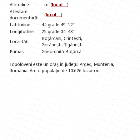
Altitudine:
- m. (
locul -
)
Atestare
- (
locul -
)
documentară:
Latitudine:
44 grade 49' 12"
Longitudine:
25 grade 04' 48"
Boțârcani, Crintești,
Localități:
Gorănești, Țigănești
Primar:
Gheorghiță Boțărcă
Topoloveni este un oraș în județul Argeș, Muntenia,
România. Are o populație de 10.626 locuitori.