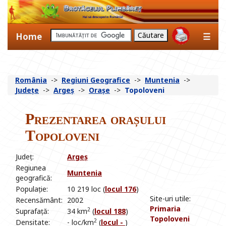
Home
☰
România
->
Regiuni Geografice
->
Muntenia
->
Județe
->
Argeș
->
Orașe
->
Topoloveni
Prezentarea orașului
Topoloveni
Județ:
Argeș
Regiunea
Muntenia
geografică:
Populație:
10 219 loc (
locul 176
)
Site-uri utile:
Recensământ:
2002
Primaria
2
Suprafață:
34 km
(
locul 188
)
Topoloveni
2
Densitate:
- loc/km
(
locul -
)