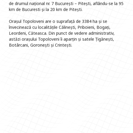
de drumul național nr. 7 București – Pitești, aflându-se la 95
km de Bucuresti și la 20 km de Pitești.
Orașul Topoloveni are o suprafață de 3384 ha și se
învecinează cu localitățile Călinești, Priboieni, Bogați,
Leordeni, Căteasca. Din punct de vedere administrativ,
astăzi orașului Topoloveni îi aparțin și satele Țigănești,
Botârcani, Goronești și Crintești.