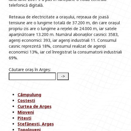
telefonică digitală.
Reteaua de electricitate a orașului, rețeaua de joasă
tensiune are o lungime totală de 37.200 m, din care orașul
propriu-zis are o lungime a rețelei de 24.000 m, iar satele
aparținătoare 13.200 m. Numărul abonaților casnici: 3583,
agenți economici: 393, iar agenți industriali 11. Consumul
casnic reprezintă 18%, consumul realizat de agenții
economici 13%, iar cel înregistrat la consumatorii industriali
69%.
Căutare oraș în Argeș:
Câmpulung
Costești
Curtea de Argeș
Mioveni
Pitești
Ștefănești, Argeș
Topoloveni