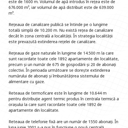
este de 1600 m. Volumul de apă introdus în rețea este de
676.000 m³, iar volumul de apă distribuit este de 639.000
m³.
Rețeaua de canalizare publică se întinde pe o lungime
totală simplă de 10.200 m. Nu există rețea de canalizare
decât în zona centrală a localității. În strategia localității
este prevazută extinderea rețelei de canalizare.
Rețeaua de gaze naturale în lungime de 14.500 m la care
sunt racordate toate cele 1892 apartamente din localitate,
precum și un număr de 675 de gospodării și 20 de abonați
colectivi. În perioada următoare se dorește extinderea
numărului de abonați și îmbunătățirea sistemului de
alimentare cu gaze.
Reteaua de termoficare este în lungime de 10.644 m
pentru distribuție agent termic produs în centrala termică a
orașului la care sunt racordate toate cele 1892 de
apartamente din localitate.
Reteaua de telefonie fixă are un număr de 1550 abonați. În
luna iunie 2001 s-a pus în funcțiune o nouă centrală