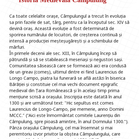
Ca toate celelalte orașe, Câmpulungul a trecut în evoluția
sa prin fazele de sat, târg, pentru ca la începutul sec. XIV sã
devinã oraș. Aceastã evoluție a fost determinatã de
sporirea numãrului de locuitori, de creșterea continuã și
intensã a producției meșteșugãrești și a schimbului de
mãrfuri.
În primele decenii ale sec. XIII, în Câmpulung încep sã
pãtrundã și sã se stabileascã meseriași și negustori sași.
Comunitatea sãseascã care se formeazã aici era condusã
de un greav (comeș), ultimul dintre ei fiind Laurencius de
Longo Campo, piatra lui funerarã se aflã astãzi în biserica
Bãrãției și constituie cel mai vechi document epigrafic
medieval din Țara Româneascã și în același timp prima
mențiune scrisã a orașului. Inscripția este datatã în anul
1300 și are urmãtorul text: "Hic sepultus est comes
Laurencius de Longo-Campo, pie memerie, anno Domini
MCCC." ("Aici este înmormântat comitele Laurențiu din
Câmpulung, spre pioasã amintire, în anul Domnului 1300.").
Pânza orașului Câmpulung, cel mai însemnat și mai
peremtoriu izvor privitor la obștea Câmpulungului, care