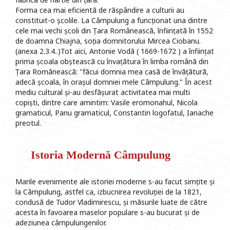
Forma cea mai eficientã de rãspândire a culturii au
constituit-o școlile. La Câmpulung a funcționat una dintre
cele mai vechi școli din Țara Româneascã, înființatã în 1552
de doamna Chiajna, soția domnitorului Mircea Ciobanu.
(anexa 2.3.4..)Tot aici, Antonie Vodã ( 1669-1672 ) a înființat
prima școala obșteascã cu învațãtura în limba românã din
Țara Româneascã: "fãcui domnia mea casã de învãțãturã,
adecã școala, în orașul domniei mele Câmpulung." În acest
mediu cultural și-au desfãșurat activitatea mai multi
copiști, dintre care amintim: Vasile eromonahul, Nicola
gramaticul, Panu gramaticul, Constantin logofatul, Ianache
preotul.
Istoria Modernă Câmpulung
Marile evenimente ale istoriei moderne s-au facut simțite și
la Câmpulung, astfel ca, izbucnirea revoluției de la 1821,
condusã de Tudor Vladimirescu, și mãsurile luate de cãtre
acesta în favoarea maselor populare s-au bucurat și de
adeziunea câmpulungenilor.