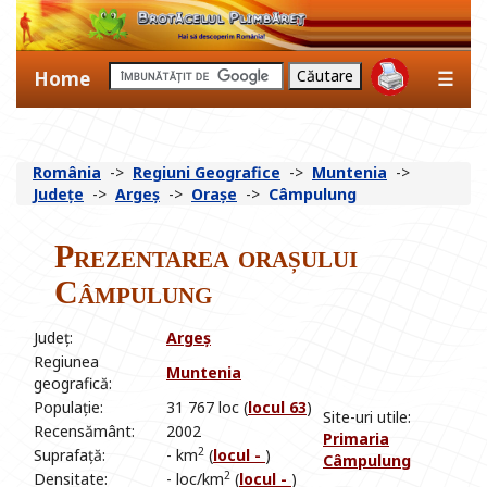
Home
☰
România
->
Regiuni Geografice
->
Muntenia
->
Județe
->
Argeș
->
Orașe
->
Câmpulung
Prezentarea orașului
Câmpulung
Județ:
Argeș
Regiunea
Muntenia
geografică:
Populație:
31 767 loc (
locul 63
)
Site-uri utile:
Recensământ:
2002
Primaria
2
Suprafață:
- km
(
locul -
)
Câmpulung
2
Densitate:
- loc/km
(
locul -
)