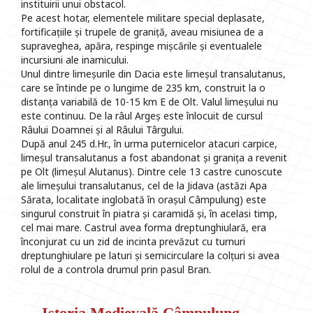
instituirii unui obstacol.
Pe acest hotar, elementele militare special deplasate,
fortificațiile și trupele de graniță, aveau misiunea de a
supraveghea, apăra, respinge mișcările și eventualele
incursiuni ale inamicului.
Unul dintre limeșurile din Dacia este limeșul transalutanus,
care se întinde pe o lungime de 235 km, construit la o
distanța variabilă de 10-15 km E de Olt. Valul limeșului nu
este continuu. De la râul Argeș este înlocuit de cursul
Râului Doamnei și al Râului Târgului.
După anul 245 d.Hr., în urma puternicelor atacuri carpice,
limeșul transalutanus a fost abandonat și granița a revenit
pe Olt (limeșul Alutanus). Dintre cele 13 castre cunoscute
ale limeșului transalutanus, cel de la Jidava (astăzi Apa
Sărata, localitate inglobată în orașul Câmpulung) este
singurul construit în piatra și caramidă și, în acelasi timp,
cel mai mare. Castrul avea forma dreptunghiulară, era
înconjurat cu un zid de incinta prevăzut cu turnuri
dreptunghiulare pe laturi și semicirculare la colțuri si avea
rolul de a controla drumul prin pasul Bran.
Istoria Medievală Câmpulung