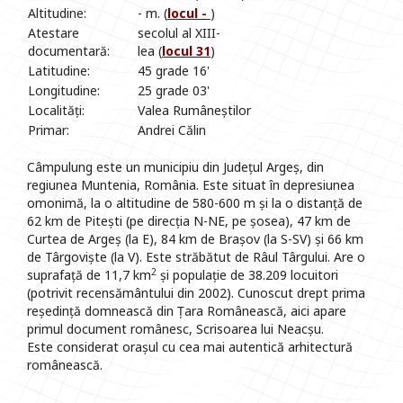
Altitudine:
- m. (
locul -
)
Atestare
secolul al XIII-
documentară:
lea (
locul 31
)
Latitudine:
45 grade 16'
Longitudine:
25 grade 03'
Localități:
Valea Rumâneștilor
Primar:
Andrei Călin
Câmpulung este un municipiu din Județul Argeș, din
regiunea Muntenia, România. Este situat în depresiunea
omonimă, la o altitudine de 580-600 m și la o distanță de
62 km de Pitești (pe direcția N-NE, pe șosea), 47 km de
Curtea de Argeș (la E), 84 km de Brașov (la S-SV) și 66 km
de Târgoviște (la V). Este străbătut de Râul Târgului. Are o
2
suprafață de 11,7 km
și populație de 38.209 locuitori
(potrivit recensământului din 2002). Cunoscut drept prima
reședință domnească din Țara Românească, aici apare
primul document românesc, Scrisoarea lui Neacșu.
Este considerat orașul cu cea mai autentică arhitectură
românească.