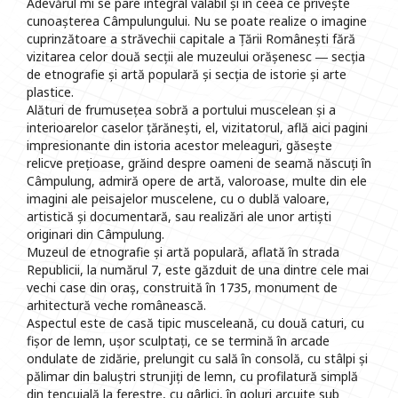
Adevărul mi se pare integral valabil și în ceea ce privește
cunoașterea Câmpulungului. Nu se poate realize o imagine
cuprinzătoare a străvechii capitale a Țării Românești fără
vizitarea celor două secții ale muzeului orășenesc ― secția
de etnografie și artă populară și secția de istorie și arte
plastice.
Alături de frumusețea sobră a portului muscelean și a
interioarelor caselor țărănești, el, vizitatorul, află aici pagini
impresionante din istoria acestor meleaguri, găsește
relicve prețioase, grăind despre oameni de seamă născuți în
Câmpulung, admiră opere de artă, valoroase, multe din ele
imagini ale peisajelor muscelene, cu o dublă valoare,
artistică și documentară, sau realizări ale unor artiști
originari din Câmpulung.
Muzeul de etnografie și artă populară, aflată în strada
Republicii, la numărul 7, este găzduit de una dintre cele mai
vechi case din oraș, construită în 1735, monument de
arhitectură veche românească.
Aspectul este de casă tipic musceleană, cu două caturi, cu
fișor de lemn, ușor sculptați, ce se termină în arcade
ondulate de zidărie, prelungit cu sală în consolă, cu stâlpi și
pălimar din baluștri strunjiți de lemn, cu profilatură simplă
din tencuială la ferestre, cu gârlici, în goluri arcuite sub