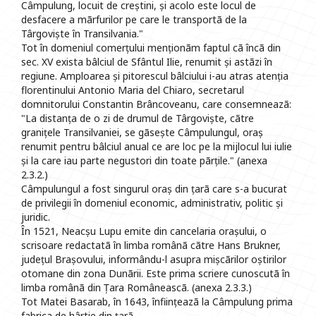
Câmpulung, locuit de creștini, și acolo este locul de
desfacere a mãrfurilor pe care le transportã de la
Târgoviște în Transilvania."
Tot în domeniul comerțului menționãm faptul cã încã din
sec. XV exista bâlciul de Sfântul Ilie, renumit și astãzi în
regiune. Amploarea și pitorescul bâlciului i-au atras atenția
florentinului Antonio Maria del Chiaro, secretarul
domnitorului Constantin Brâncoveanu, care consemneazã:
"La distanța de o zi de drumul de Târgoviște, cãtre
granițele Transilvaniei, se gãsește Câmpulungul, oraș
renumit pentru bâlciul anual ce are loc pe la mijlocul lui iulie
și la care iau parte negustori din toate pãrțile." (anexa
2.3.2.)
Câmpulungul a fost singurul oraș din țarã care s-a bucurat
de privilegii în domeniul economic, administrativ, politic și
juridic.
În 1521, Neacșu Lupu emite din cancelaria orașului, o
scrisoare redactatã în limba românã cãtre Hans Brukner,
județul Brașovului, informându-l asupra mișcãrilor oștirilor
otomane din zona Dunãrii. Este prima scriere cunoscutã în
limba românã din Țara Româneascã. (anexa 2.3.3.)
Tot Matei Basarab, în 1643, înființeazã la Câmpulung prima
fabrica de hârtie din țarã.