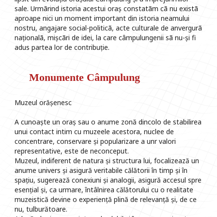
sale. Urmãrind istoria acestui oraș constatãm cã nu existã
aproape nici un moment important din istoria neamului
nostru, angajare social-politicã, acte culturale de anvergurã
naționalã, mișcãri de idei, la care câmpulungenii sã nu-și fi
adus partea lor de contribuție.
Monumente Câmpulung
Muzeul orășenesc
A cunoaște un oraș sau o anume zonă dincolo de stabilirea
unui contact intim cu muzeele acestora, nuclee de
concentrare, conservare și popularizare a unr valori
representative, este de neconceput.
Muzeul, indiferent de natura și structura lui, focalizează un
anume univers și asigură veritabile călătorii în timp și în
spațiu, sugerează conexiuni și analogii, asigură accesul spre
esențial și, ca urmare, întâlnirea călătorului cu o realitate
muzeistică devine o experiență plină de relevanță și, de ce
nu, tulburătoare.