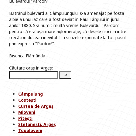
Bulevardul “Pardon”
Bătrânul bulevard al Câmpulungului s-a amenajat pe fosta
albie a unui iaz care a fost deviat în Râul Târgului în jurul
anilor 1880. S-a numit multă vreme Bulevardul "Pardon"
pentru că era așa mare aglomerație, că desele ciocniri între
trecători duceau inevitabil la scuzele exprimate la tot pasul
prin expresia "Pardon!".
Biserica Flămânda
Căutare oraș în Argeș:
Câmpulung
Costești
Curtea de Argeș
Mioveni
Pitești
Ștefănești, Argeș
Topoloveni