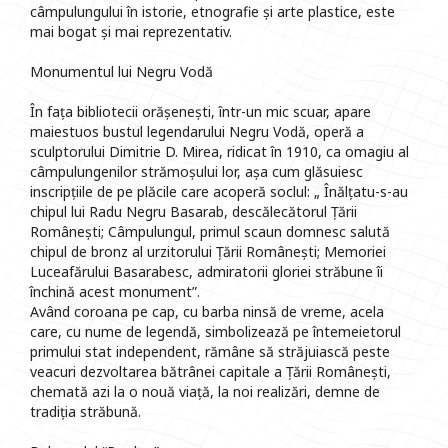
câmpulungului în istorie, etnografie și arte plastice, este
mai bogat și mai reprezentativ.
Monumentul lui Negru Vodă
În fața bibliotecii orășenești, într-un mic scuar, apare
maiestuos bustul legendarului Negru Vodă, operă a
sculptorului Dimitrie D. Mirea, ridicat în 1910, ca omagiu al
câmpulungenilor strămoșului lor, așa cum glăsuiesc
inscripțiile de pe plăcile care acoperă soclul: „ Înălțatu-s-au
chipul lui Radu Negru Basarab, descălecătorul Țării
Românești; Câmpulungul, primul scaun domnesc salută
chipul de bronz al urzitorului Țării Românești; Memoriei
Luceafărului Basarabesc, admiratorii gloriei străbune îi
închină acest monument”.
Având coroana pe cap, cu barba ninsă de vreme, acela
care, cu nume de legendă, simbolizează pe întemeietorul
primului stat independent, rămâne să străjuiască peste
veacuri dezvoltarea bătrânei capitale a Țării Românești,
chemată azi la o nouă viață, la noi realizări, demne de
tradiția străbună.