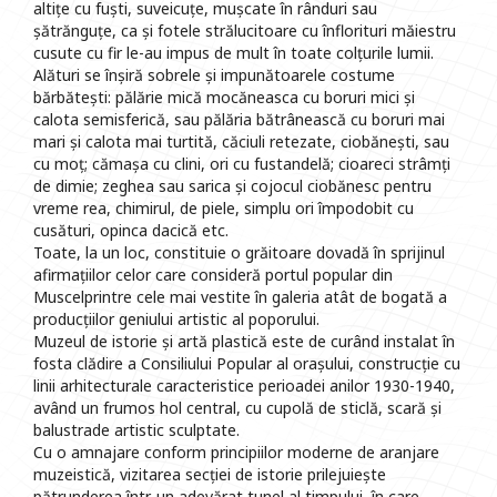
altițe cu fuști, suveicuțe, mușcate în rânduri sau
șătrănguțe, ca și fotele strălucitoare cu înflorituri măiestru
cusute cu fir le-au impus de mult în toate colțurile lumii.
Alături se înșiră sobrele și impunătoarele costume
bărbătești: pălărie mică mocăneasca cu boruri mici și
calota semisferică, sau pălăria bătrânească cu boruri mai
mari și calota mai turtită, căciuli retezate, ciobănești, sau
cu moț; cămașa cu clini, ori cu fustandelă; cioareci strâmți
de dimie; zeghea sau sarica și cojocul ciobănesc pentru
vreme rea, chimirul, de piele, simplu ori împodobit cu
cusături, opinca dacică etc.
Toate, la un loc, constituie o grăitoare dovadă în sprijinul
afirmațiilor celor care consideră portul popular din
Muscelprintre cele mai vestite în galeria atât de bogată a
producțiilor geniului artistic al poporului.
Muzeul de istorie și artă plastică este de curând instalat în
fosta clădire a Consiliului Popular al orașului, construcție cu
linii arhitecturale caracteristice perioadei anilor 1930-1940,
având un frumos hol central, cu cupolă de sticlă, scară și
balustrade artistic sculptate.
Cu o amnajare conform principiilor moderne de aranjare
muzeistică, vizitarea secției de istorie prilejuiește
pătrunderea într-un adevărat tunel al timpului, în care