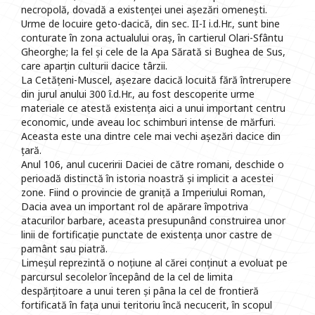
necropolă, dovadă a existenței unei așezări omenești.
Urme de locuire geto-dacică, din sec. II-I i.d.Hr., sunt bine
conturate în zona actualului oraș, în cartierul Olari-Sfântu
Gheorghe; la fel și cele de la Apa Sărată si Bughea de Sus,
care aparțin culturii dacice târzii.
La Cetățeni-Muscel, așezare dacică locuită fără întrerupere
din jurul anului 300 î.d.Hr., au fost descoperite urme
materiale ce atestă existența aici a unui important centru
economic, unde aveau loc schimburi intense de mărfuri.
Aceasta este una dintre cele mai vechi așezări dacice din
țară.
Anul 106, anul cuceririi Daciei de către romani, deschide o
perioadă distinctă în istoria noastră și implicit a acestei
zone. Fiind o provincie de graniță a Imperiului Roman,
Dacia avea un important rol de apărare împotriva
atacurilor barbare, aceasta presupunând construirea unor
linii de fortificație punctate de existența unor castre de
pamânt sau piatră.
Limeșul reprezintă o noțiune al cărei conținut a evoluat pe
parcursul secolelor începând de la cel de limita
despărțitoare a unui teren și pâna la cel de frontieră
fortificată în fața unui teritoriu încă necucerit, în scopul