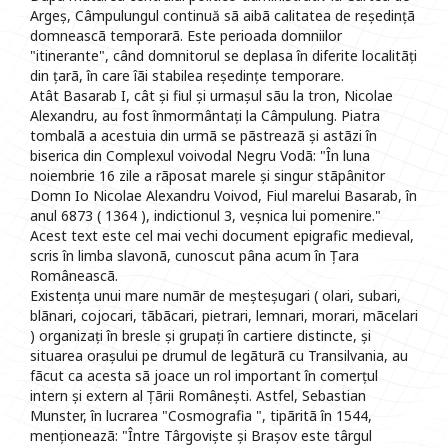
Argeș, Câmpulungul continuă sã aibã calitatea de reședințã
domneascã temporarã. Este perioada domniilor
"itinerante", când domnitorul se deplasa în diferite localitãți
din țarã, în care îãi stabilea reședințe temporare.
Atât Basarab I, cât și fiul și urmașul sãu la tron, Nicolae
Alexandru, au fost înmormântați la Câmpulung. Piatra
tombalã a acestuia din urmã se pãstreazã și astãzi în
biserica din Complexul voivodal Negru Vodã: "În luna
noiembrie 16 zile a rãposat marele și singur stãpânitor
Domn Io Nicolae Alexandru Voivod, Fiul marelui Basarab, în
anul 6873 ( 1364 ), indictionul 3, veșnica lui pomenire."
Acest text este cel mai vechi document epigrafic medieval,
scris în limba slavonã, cunoscut pâna acum în Țara
Româneascã.
Existența unui mare numãr de meșteșugari ( olari, subari,
blãnari, cojocari, tãbãcari, pietrari, lemnari, morari, mãcelari
) organizați în bresle și grupați în cartiere distincte, și
situarea orașului pe drumul de legãturã cu Transilvania, au
fãcut ca acesta sã joace un rol important în comerțul
intern și extern al Țãrii Românești. Astfel, Sebastian
Munster, în lucrarea "Cosmografia ", tipãritã în 1544,
menționeazã: "Între Târgoviște și Brașov este târgul