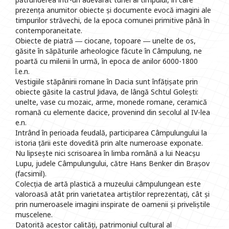
prezența anumitor obiecte și documente evocă imagini ale
timpurilor străvechi, de la epoca comunei primitive până în
contemporaneitate.
Obiecte de piatră ― ciocane, topoare ― unelte de os,
găsite în săpăturile arheologice făcute în Câmpulung, ne
poartă cu milenii în urmă, în epoca de anilor 6000-1800
î.e.n.
Vestigiile stăpânirii romane în Dacia sunt înfățișate prin
obiecte găsite la castrul Jidava, de lângă Schtul Golești:
unelte, vase cu mozaic, arme, monede romane, ceramică
romană cu elemente dacice, provenind din secolul al IV-lea
e.n.
Intrând în perioada feudală, participarea Câmpulungului la
istoria țării este dovedită prin alte numeroase exponate.
Nu lipsește nici scrisoarea în limba română a lui Neacșu
Lupu, judele Câmpulungului, către Hans Benker din Brașov
(facsimil).
Colecția de artă plastică a muzeului câmpulungean este
valoroasă atât prin varietatea artiștilor reprezentați, cât și
prin numeroasele imagini inspirate de oamenii și priveliștile
muscelene.
Datorită acestor calități, patrimoniul cultural al