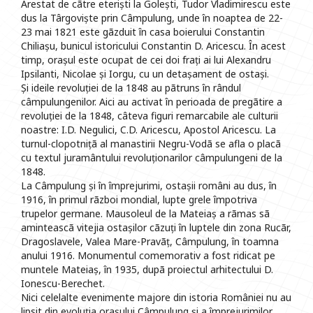
Arestat de cãtre eteriști la Golești, Tudor Vladimirescu este
dus la Târgoviște prin Câmpulung, unde în noaptea de 22-
23 mai 1821 este gãzduit în casa boierului Constantin
Chiliașu, bunicul istoricului Constantin D. Aricescu. În acest
timp, orașul este ocupat de cei doi frați ai lui Alexandru
Ipsilanti, Nicolae și Iorgu, cu un detașament de ostași.
Și ideile revoluției de la 1848 au pãtruns în rândul
câmpulungenilor. Aici au activat în perioada de pregãtire a
revoluției de la 1848, câteva figuri remarcabile ale culturii
noastre: I.D. Negulici, C.D. Aricescu, Apostol Aricescu. La
turnul-clopotnițã al manastirii Negru-Vodã se afla o placã
cu textul juramântului revoluționarilor câmpulungeni de la
1848.
La Câmpulung și în împrejurimi, ostașii români au dus, în
1916, în primul rãzboi mondial, lupte grele împotriva
trupelor germane. Mausoleul de la Mateiaș a rãmas sã
aminteascã vitejia ostașilor cãzuți în luptele din zona Rucãr,
Dragoslavele, Valea Mare-Pravãț, Câmpulung, în toamna
anului 1916. Monumentul comemorativ a fost ridicat pe
muntele Mateiaș, în 1935, dupã proiectul arhitectului D.
Ionescu-Berechet.
Nici celelalte evenimente majore din istoria României nu au
lipsit din evoluția orașului Câmpulung și a împrejurimilor