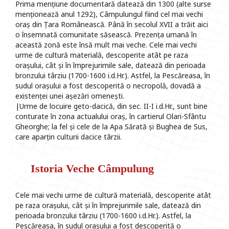
Prima mențiune documentară datează din 1300 (alte surse
menționează anul 1292), Câmpulungul fiind cel mai vechi
oraș din Țara Românească. Până în secolul XVII a trăit aici
o însemnată comunitate săsească. Prezența umană în
această zonă este însă mult mai veche. Cele mai vechi
urme de cultură materială, descoperite atât pe raza
orașului, cât și în împrejurimile sale, datează din perioada
bronzului târziu (1700-1600 i.d.Hr.). Astfel, la Pescăreasa, în
sudul orașului a fost descoperită o necropolă, dovadă a
existenței unei așezări omenești.
|Urme de locuire geto-dacică, din sec. II-I i.d.Hr., sunt bine
conturate în zona actualului oraș, în cartierul Olari-Sfântu
Gheorghe; la fel și cele de la Apa Sărată și Bughea de Sus,
care aparțin culturii dacice târzii.
Istoria Veche Câmpulung
Cele mai vechi urme de cultură materială, descoperite atât
pe raza orașului, cât și în împrejurimile sale, datează din
perioada bronzului târziu (1700-1600 i.d.Hr.). Astfel, la
Pescăreasa, în sudul orașului a fost descoperită o