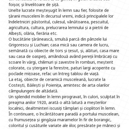
foișor, și învelitoare de șiță.
Unelte lucrate meșteșugit în lemn sau fier, folosite de
țăranii musceleni în decursul vremi, indică principalele lor
îndeletniciri: păstoritul, culesul, vânătoarea, pescuitul,
agricultura, cultura, prelucrarea lemnului și a pietrii de
Albești, olăria, fierăria etc.
O bucătărie țărănească, smulsă parcă din pânzele lui
Grigorescu și Luchian; casa mică sau camera de lucru,
semănată cu obiecte de tors și țesut, și, alături, casa mare
sau casa de oaspeți, amândouă având pereții îmbrăcați cu
scoare în vărgi, chilimuri și zavestre în romburi, meșterit
colorate, cu ștergare la ferestre, paturi largi acoperite cu
poclade mițoase, refac un întreg tablou de viață.
La etaj, obiecte de ceramică musceleană, lucrate la
Costești, Băilești și Poienița, amintesc de arta olarilor
câmpulungeni de altădată.
Un splendid mobilier în lemn pirogravat, în culori, sculptat în
preajma anilor 1920, arată o altă latură a meșterilor
localnici, dealtminteri iscusiți tâmplari și cioplitori în lemn.
În continuare, o încântătoare paradă a portului muscelean,
cu frumusețea și gingășia maramelor în fir de borangic,
coloritul și cusăturile variate ale iilor, presărate pe mâneci și