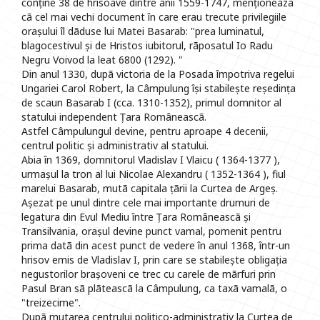
conține 38 de hrisoave dintre anii 1559-1747, menționeaza
cã cel mai vechi document în care erau trecute privilegiile
orașului îl dãduse lui Matei Basarab: "prea luminatul,
blagocestivul și de Hristos iubitorul, rãposatul Io Radu
Negru Voivod la leat 6800 (1292). "
Din anul 1330, dupã victoria de la Posada împotriva regelui
Ungariei Carol Robert, la Câmpulung își stabilește reședința
de scaun Basarab I (cca. 1310-1352), primul domnitor al
statului independent Țara Româneascã.
Astfel Câmpulungul devine, pentru aproape 4 decenii,
centrul politic și administrativ al statului.
Abia în 1369, domnitorul Vladislav I Vlaicu ( 1364-1377 ),
urmașul la tron al lui Nicolae Alexandru ( 1352-1364 ), fiul
marelui Basarab, mutã capitala țãrii la Curtea de Argeș.
Așezat pe unul dintre cele mai importante drumuri de
legatura din Evul Mediu între Țara Româneascã și
Transilvania, orașul devine punct vamal, pomenit pentru
prima datã din acest punct de vedere în anul 1368, într-un
hrisov emis de Vladislav I, prin care se stabilește obligația
negustorilor brașoveni ce trec cu carele de mãrfuri prin
Pasul Bran sã plãteascã la Câmpulung, ca taxã vamalã, o
"treizecime".
Dupã mutarea centrului politico-administrativ la Curtea de