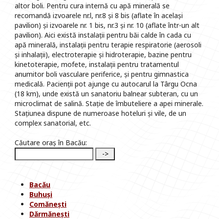
altor boli. Pentru cura internă cu apă minerală se
recomandă izvoarele nr.l, nr.8 și 8 bis (aflate în același
pavilion) și izvoarele nr. 1 bis, nr.3 și nr. 10 (aflate într-un alt
pavilion). Aici există instalații pentru băi calde în cada cu
apă minerală, instalații pentru terapie respiratorie (aerosoli
și inhalații), electroterapie și hidroterapie, bazine pentru
kinetoterapie, mofete, instalații pentru tratamentul
anumitor boli vasculare periferice, și pentru gimnastica
medicală. Pacienții pot ajunge cu autocarul la Târgu Ocna
(18 km), unde există un sanatoriu balnear subteran, cu un
microclimat de salină. Stație de îmbuteliere a apei minerale.
Stațiunea dispune de numeroase hoteluri și vile, de un
complex sanatorial, etc.
Căutare oraș în Bacău:
Bacău
Buhuși
Comănești
Dărmănești