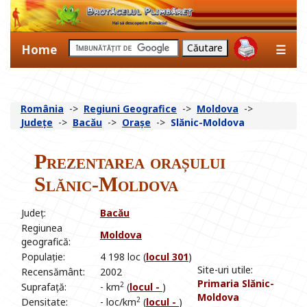
Home
☰
România
->
Regiuni Geografice
->
Moldova
->
Județe
->
Bacău
->
Orașe
->
Slănic-Moldova
Prezentarea orașului
Slănic-Moldova
Județ:
Bacău
Regiunea
Moldova
geografică:
Populație:
4 198 loc (
locul 301
)
Site-uri utile:
Recensământ:
2002
Primaria Slănic-
2
Suprafață:
- km
(
locul -
)
Moldova
2
Densitate:
- loc/km
(
locul -
)