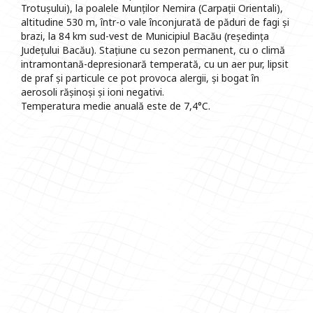
Trotușului), la poalele Munților Nemira (Carpații Orientali),
altitudine 530 m, într-o vale înconjurată de păduri de fagi și
brazi, la 84 km sud-vest de Municipiul Bacău (reședința
Județului Bacău). Stațiune cu sezon permanent, cu o climă
intramontană-depresionară temperată, cu un aer pur, lipsit
de praf și particule ce pot provoca alergii, și bogat în
aerosoli rășinoși și ioni negativi.
Temperatura medie anuală este de 7,4°C.