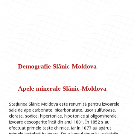
Demografie Slănic-Moldova
Apele minerale Slănic-Moldova
Stațiunea Slănic Moldova este renumită pentru izvoarele
sale de ape carbonate, bicarbonatate, ușor sulfuroase,
clorate, sodice, hipertonice, hipotonice și oligominerale,
izvoare descoperite încă din anul 1801. În 1852 s-au
efectuat primele teste chimice, iar în 1877 au apărut
primele instalații balneare. De-a lungul timpului, calitățile