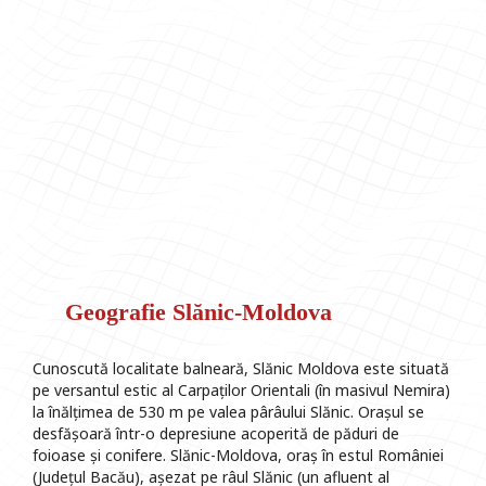
Geografie Slănic-Moldova
Cunoscută localitate balneară, Slănic Moldova este situată
pe versantul estic al Carpaților Orientali (în masivul Nemira)
la înălțimea de 530 m pe valea pârâului Slănic. Orașul se
desfășoară într-o depresiune acoperită de păduri de
foioase și conifere. Slănic-Moldova, oraș în estul României
(Județul Bacău), așezat pe râul Slănic (un afluent al