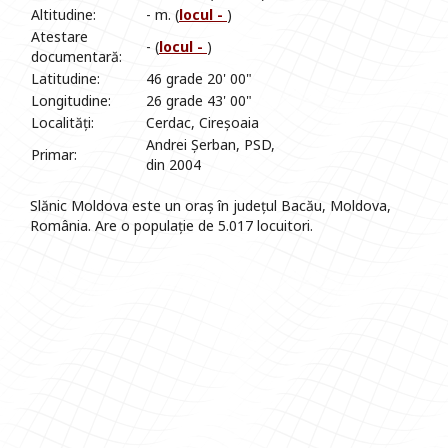
Altitudine:
- m. (
locul -
)
Atestare
- (
locul -
)
documentară:
Latitudine:
46 grade 20' 00"
Longitudine:
26 grade 43' 00"
Localități:
Cerdac, Cireșoaia
Andrei Șerban, PSD,
Primar:
din 2004
Slănic Moldova este un oraș în județul Bacău, Moldova,
România. Are o populație de 5.017 locuitori.