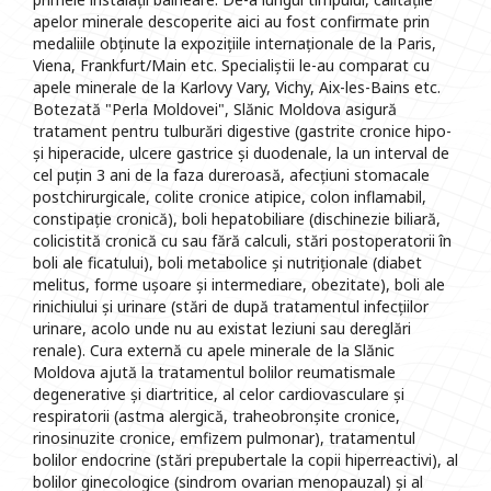
apelor minerale descoperite aici au fost confirmate prin
medaliile obținute la expozițiile internaționale de la Paris,
Viena, Frankfurt/Main etc. Specialiștii le-au comparat cu
apele minerale de la Karlovy Vary, Vichy, Aix-les-Bains etc.
Botezată "Perla Moldovei", Slănic Moldova asigură
tratament pentru tulburări digestive (gastrite cronice hipo-
și hiperacide, ulcere gastrice și duodenale, la un interval de
cel puțin 3 ani de la faza dureroasă, afecțiuni stomacale
postchirurgicale, colite cronice atipice, colon inflamabil,
constipație cronică), boli hepatobiliare (dischinezie biliară,
colicistită cronică cu sau fără calculi, stări postoperatorii în
boli ale ficatului), boli metabolice și nutriționale (diabet
melitus, forme ușoare și intermediare, obezitate), boli ale
rinichiului și urinare (stări de după tratamentul infecțiilor
urinare, acolo unde nu au existat leziuni sau dereglări
renale). Cura externă cu apele minerale de la Slănic
Moldova ajută la tratamentul bolilor reumatismale
degenerative și diartritice, al celor cardiovasculare și
respiratorii (astma alergică, traheobronșite cronice,
rinosinuzite cronice, emfizem pulmonar), tratamentul
bolilor endocrine (stări prepubertale la copii hiperreactivi), al
bolilor ginecologice (sindrom ovarian menopauzal) și al