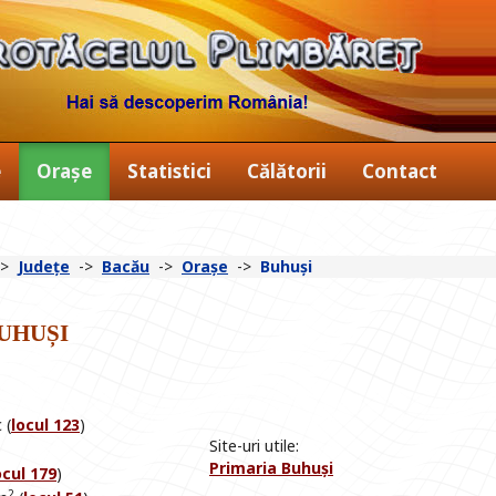
e
Orașe
Statistici
Călătorii
Contact
->
Județe
->
Bacău
->
Orașe
->
Buhuși
uhuși
 (
locul 123
)
Site-uri utile:
Primaria Buhuși
ocul 179
)
2