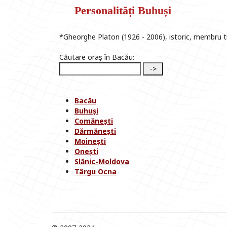
Personalități Buhuși
*Gheorghe Platon (1926 - 2006), istoric, membru t
Căutare oraș în Bacău:
Bacău
Buhuși
Comănești
Dărmănești
Moinești
Onești
Slănic-Moldova
Târgu Ocna