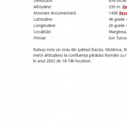
Densitate:
476 loc/k
Altitudine:
235 m. (
l
Atestare documentară:
1438 (
loc
Latitudine:
46 grade 
Longitudine:
26 grade 
Localități:
Marginea
Primar:
Ion Turce
Buhuși este un oraș din județul Bacău, Moldova, Rom
metri altitudine) la confluența pârâului Români cu r
în anul 2002 de 18.746 locuitori.