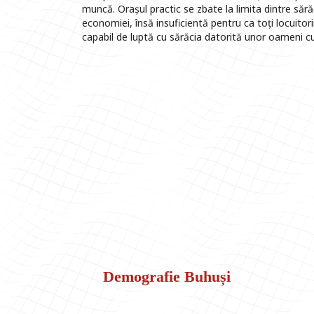
muncǎ. Orașul practic se zbate la limita dintre săr
economiei, însă insuficientă pentru ca toți locuitor
capabil de luptă cu sărăcia datorită unor oameni cu
Demografie Buhuși