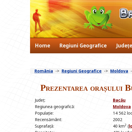
Home
Regiuni Geografice
Județ
România
->
Regiuni Geografice
->
Moldova
Prezentarea orașului B
Județ:
Bacău
Regiunea geografică:
Moldova
Populație:
14 562 loc
Recensământ:
2002
2
Suprafață:
40 km
(
l