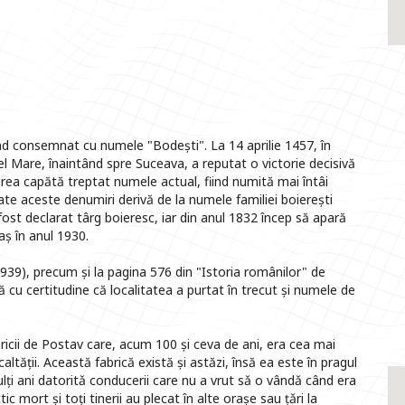
d consemnat cu numele "Bodești". La 14 aprilie 1457, în
 cel Mare, înaintând spre Suceava, a reputat o victorie decisivă
rea capătă treptat numele actual, fiind numită mai întâi
te aceste denumiri derivă de la numele familiei boierești
ost declarat târg boieresc, iar din anul 1832 încep să apară
aș în anul 1930.
939), precum și la pagina 576 din "Istoria românilor" de
 cu certitudine că localitatea a purtat în trecut și numele de
ricii de Postav care, acum 100 și ceva de ani, era cea mai
ltății. Această fabrică există și astăzi, însă ea este în pragul
lți ani datoritǎ conducerii care nu a vrut sǎ o vândǎ când era
c mort și toți tinerii au plecat în alte orașe sau țǎri la