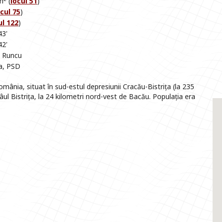
m
(
locul 51
)
ocul 75
)
ul 122
)
43'
42'
, Runcu
a, PSD
ânia, situat în sud-estul depresiunii Cracău-Bistrița (la 235
âul Bistrița, la 24 kilometri nord-vest de Bacău. Populația era