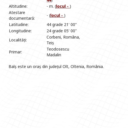
Altitudine:
- m. (
locul -
)
Atestare
- (
locul -
)
documentară:
Latitudine:
44 grade 21' 00"
Longitudine:
24 grade 05' 00"
Corbeni, Româna,
Localități:
Teiș
Teodosescu
Primar:
Madalin
Balș este un oraș din județul Olt, Oltenia, România.