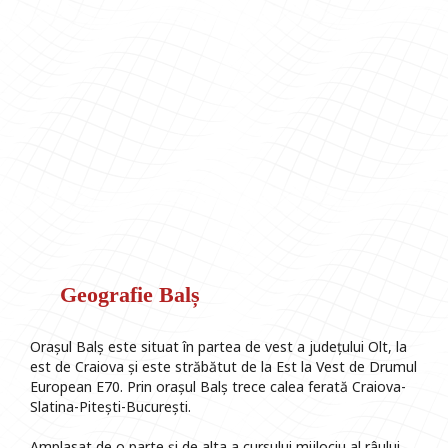
Geografie Balș
Orașul Balș este situat în partea de vest a județului Olt, la
est de Craiova și este străbătut de la Est la Vest de Drumul
European E70. Prin orașul Balș trece calea ferată Craiova-
Slatina-Pitești-București.
Amplasat de o parte și de alta a cursului mijlociu al râului