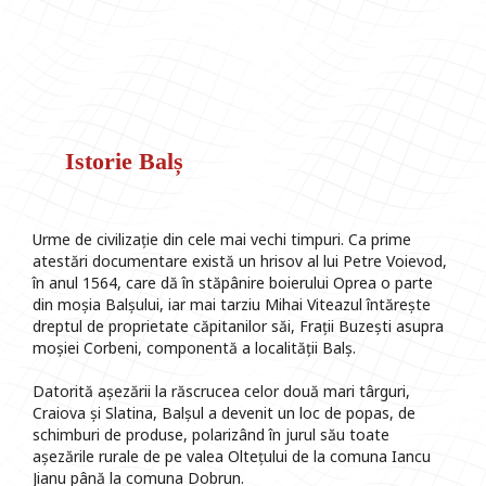
Istorie Balș
Urme de civilizație din cele mai vechi timpuri. Ca prime
atestări documentare există un hrisov al lui Petre Voievod,
în anul 1564, care dă în stăpânire boierului Oprea o parte
din moșia Balșului, iar mai tarziu Mihai Viteazul întărește
dreptul de proprietate căpitanilor săi, Frații Buzești asupra
moșiei Corbeni, componentă a localității Balș.
Datorită așezării la răscrucea celor două mari târguri,
Craiova și Slatina, Balșul a devenit un loc de popas, de
schimburi de produse, polarizând în jurul său toate
așezările rurale de pe valea Oltețului de la comuna Iancu
Jianu până la comuna Dobrun.