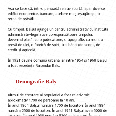
Așa se face că, într-o perioadă relativ scurtă, apar diverse
edificii economice, bancare, ateliere meșteșugărești, o
rețea de prăvălii.
Cu timpul, Balșul ajunge un centru administrativ cu instițutii
administrativ-legislative corespunzătoare timpului,
devenind plasă, cu o judecatorie, o tipografie, cu mori, o
presă de ulei, o fabrică de spirt, trei bănci (de scont, de
credit și agricolă).
În 1921 devine comună urbană iar între 1954 și 1968 Balșul
a fost reședința Raionului Balș.
Demografie Balș
Ritmul de creștere al populației a fost relativ mic,
aproximativ 1700 de persoane la 10 ani.
În anul 1864 Balșul număra 1700 de locuitori. În anul 1884
număra 2500 de locuitori. În anul 1921 Balșul avea 5000 de
locuitori. În anul 1938 număra 5300 de locuitori. În anul