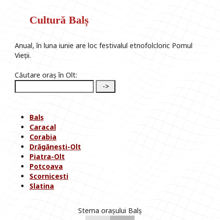
Cultură Balș
Anual, în luna iunie are loc festivalul etnofolcloric Pomul
Vieții.
Căutare oraș în Olt:
Balș
Caracal
Corabia
Drăgănești-Olt
Piatra-Olt
Potcoava
Scornicești
Slatina
Stema orașului Balș