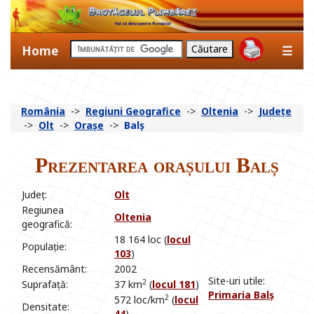
Home
☰
România
->
Regiuni Geografice
->
Oltenia
->
Județe
->
Olt
->
Orașe
->
Balș
Prezentarea orașului Balș
Județ:
Olt
Regiunea
Oltenia
geografică:
18 164 loc (
locul
Populație:
103
)
Recensământ:
2002
Site-uri utile:
2
Suprafață:
37 km
(
locul 181
)
Primaria Balș
2
572 loc/km
(
locul
Densitate:
44
)