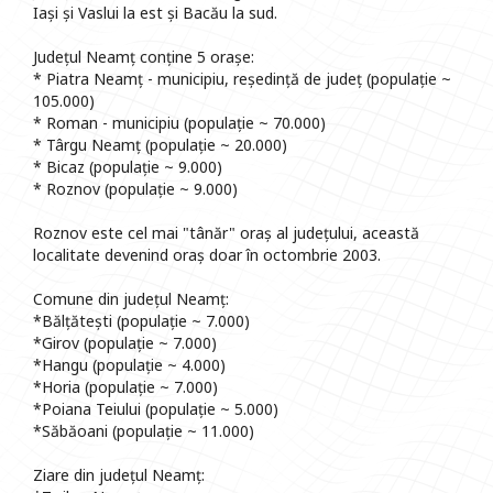
Iași și Vaslui la est și Bacău la sud.
Județul Neamț conține 5 orașe:
* Piatra Neamț - municipiu, reședință de județ (populație ~
105.000)
* Roman - municipiu (populație ~ 70.000)
* Târgu Neamț (populație ~ 20.000)
* Bicaz (populație ~ 9.000)
* Roznov (populație ~ 9.000)
Roznov este cel mai "tânăr" oraș al județului, această
localitate devenind oraș doar în octombrie 2003.
Comune din județul Neamț:
*Bălțătești (populație ~ 7.000)
*Girov (populație ~ 7.000)
*Hangu (populație ~ 4.000)
*Horia (populație ~ 7.000)
*Poiana Teiului (populație ~ 5.000)
*Săbăoani (populație ~ 11.000)
Ziare din județul Neamț: