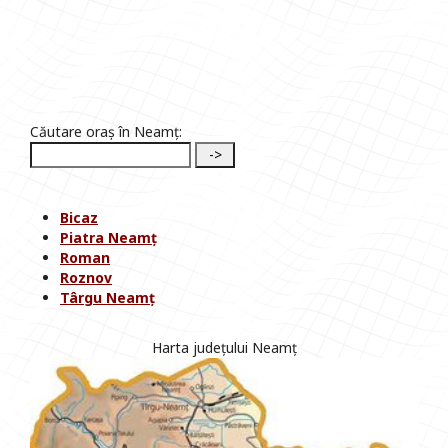
Căutare oraș în Neamț:
Bicaz
Piatra Neamț
Roman
Roznov
Târgu Neamț
Harta județului Neamț