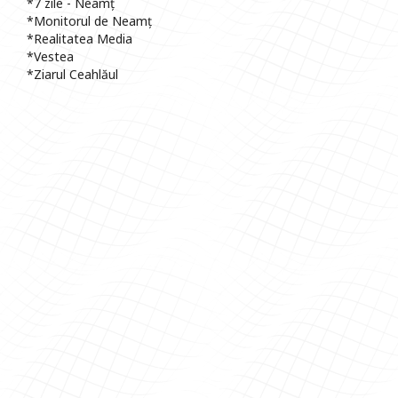
*7 zile - Neamț
*Monitorul de Neamț
*Realitatea Media
*Vestea
*Ziarul Ceahlăul