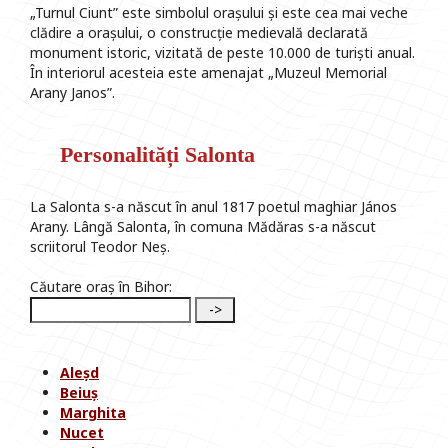
„Turnul Ciunt” este simbolul orașului și este cea mai veche
clădire a orașului, o construcție medievală declarată
monument istoric, vizitată de peste 10.000 de turiști anual.
În interiorul acesteia este amenajat „Muzeul Memorial
Arany Janos”.
Personalități Salonta
La Salonta s-a născut în anul 1817 poetul maghiar János
Arany. Lângă Salonta, în comuna Mădăras s-a născut
scriitorul Teodor Neș.
Căutare oraș în Bihor:
Aleșd
Beiuș
Marghita
Nucet