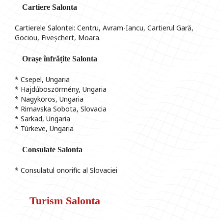
Cartiere Salonta
Cartierele Salontei: Centru, Avram-Iancu, Cartierul Gară,
Gociou, Fiveșchert, Moara.
Orașe înfrățite Salonta
* Csepel, Ungaria
* Hajdúböszörmény, Ungaria
* Nagykõrös, Ungaria
* Rimavska Sobota, Slovacia
* Sarkad, Ungaria
* Túrkeve, Ungaria
Consulate Salonta
* Consulatul onorific al Slovaciei
Turism Salonta