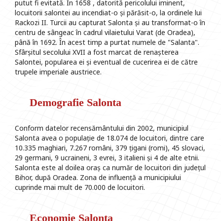
putut fi evitată. În 1658 , datorită pericolului iminent,
locuitorii salontei au incendiat-o și părăsit-o, la ordinele lui
Rackozi II. Turcii au capturat Salonta și au transformat-o în
centru de sângeac în cadrul vilaietului Varat (de Oradea),
până în 1692. În acest timp a purtat numele de "Salanta".
Sfârșitul secolului XVII a fost marcat de renașterea
Salontei, popularea ei și eventual de cucerirea ei de către
trupele imperiale austriece.
Demografie Salonta
Conform datelor recensământului din 2002, municipiul
Salonta avea o populație de 18.074 de locuitori, dintre care
10.335 maghiari, 7.267 români, 379 țigani (romi), 45 slovaci,
29 germani, 9 ucraineni, 3 evrei, 3 italieni și 4 de alte etnii.
Salonta este al doilea oraș ca număr de locuitori din județul
Bihor, după Oradea. Zona de influență a municipiului
cuprinde mai mult de 70.000 de locuitori.
Economie Salonta