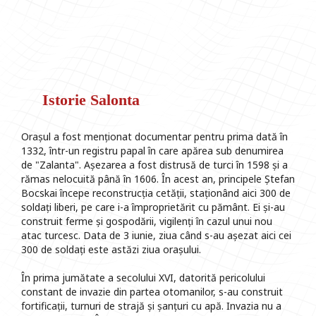
Istorie Salonta
Orașul a fost menționat documentar pentru prima dată în
1332, într-un registru papal în care apărea sub denumirea
de "Zalanta". Așezarea a fost distrusă de turci în 1598 și a
rămas nelocuită până în 1606. În acest an, principele Ștefan
Bocskai începe reconstrucția cetății, staționând aici 300 de
soldați liberi, pe care i-a împroprietărit cu pământ. Ei și-au
construit ferme și gospodării, vigilenți în cazul unui nou
atac turcesc. Data de 3 iunie, ziua când s-au așezat aici cei
300 de soldați este astăzi ziua orașului.
În prima jumătate a secolului XVI, datorită pericolului
constant de invazie din partea otomanilor, s-au construit
fortificații, turnuri de strajă și șanțuri cu apă. Invazia nu a