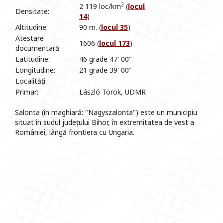
2
2 119 loc/km
(
locul
Densitate:
14
)
Altitudine:
90 m. (
locul 35
)
Atestare
1606 (
locul 173
)
documentară:
Latitudine:
46 grade 47' 00"
Longitudine:
21 grade 39' 00"
Localități:
Primar:
László Török, UDMR
Salonta (în maghiară: "Nagyszalonta") este un municipiu
situat în sudul județului Bihor, în extremitatea de vest a
României, lângă frontiera cu Ungaria.