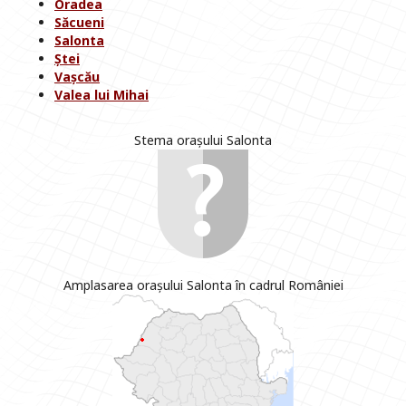
Oradea
Săcueni
Salonta
Ștei
Vașcău
Valea lui Mihai
Stema orașului Salonta
Amplasarea orașului Salonta în cadrul României