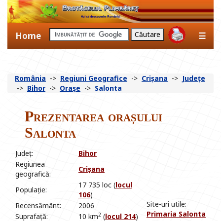
Home
☰
România
->
Regiuni Geografice
->
Crișana
->
Județe
->
Bihor
->
Orașe
->
Salonta
Prezentarea orașului
Salonta
Județ:
Bihor
Regiunea
Crișana
geografică:
17 735 loc (
locul
Populație:
106
)
Site-uri utile:
Recensământ:
2006
Primaria Salonta
2
Suprafață:
10 km
(
locul 214
)