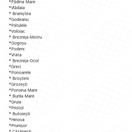
*Pădina Mare
*Vlădaia
* Braniștea
*Godeanu
*Pătulele
*Voloiac
* Breznița-Motru
*Gogoșu
*Podeni
*Vrata
* Breznița-Ocol
*Greci
*Ponoarele
* Broșteni
*Grozești
*Poroina Mare
* Burila Mare
*Gruia
*Pristol
* Butoiești
*Hinova
*Prunișor
* Căzănești