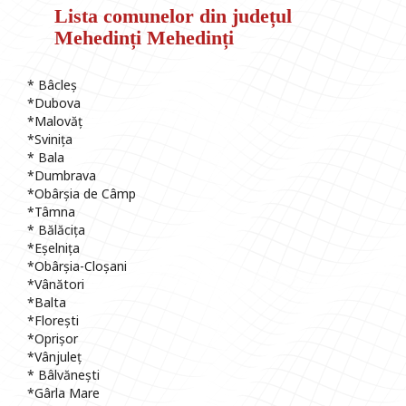
Lista comunelor din județul
Mehedinți Mehedinți
* Bâcleș
*Dubova
*Malovăț
*Svinița
* Bala
*Dumbrava
*Obârșia de Câmp
*Tâmna
* Bălăcița
*Eșelnița
*Obârșia-Cloșani
*Vânători
*Balta
*Florești
*Oprișor
*Vânjuleț
* Bâlvănești
*Gârla Mare