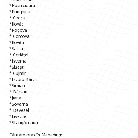
*Husnicioara
*Punghina
* Cireșu
*Ilovăț
*Rogova
* Corcova
*Ilovița
*Salcia
* Corlățel
*Isverna
*Șișești
* Cujmir
*Izvoru Bârzii
*Șimian
* Dârvari
*Jiana
*Șovarna
* Devesel
*Livezile
*Stângăceaua
Căutare oraș în Mehedinți: