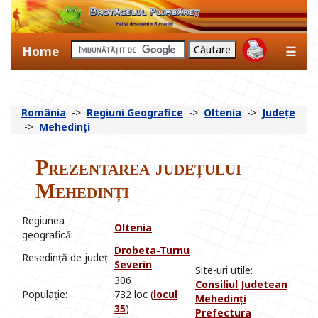
Home
☰
România
->
Regiuni Geografice
->
Oltenia
->
Județe
->
Mehedinți
Prezentarea județului
Mehedinți
Regiunea
Oltenia
geografică:
Drobeta-Turnu
Resedință de județ:
Severin
Site-uri utile:
306
Consiliul Judetean
Populație:
732 loc (
locul
Mehedinți
35
)
Prefectura