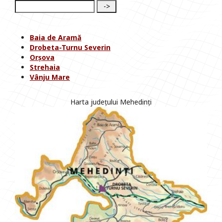
Baia de Aramă
Drobeta-Turnu Severin
Orșova
Strehaia
Vânju Mare
Harta județului Mehedinți