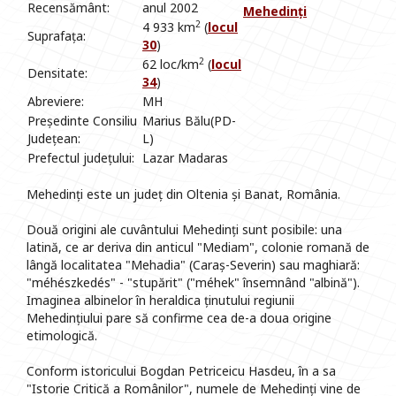
Recensământ:
anul 2002
Mehedinți
2
4 933 km
(
locul
Suprafața:
30
)
2
62 loc/km
(
locul
Densitate:
34
)
Abreviere:
MH
Președinte Consiliu
Marius Bălu(PD-
Județean:
L)
Prefectul județului:
Lazar Madaras
Mehedinți este un județ din Oltenia și Banat, România.
Două origini ale cuvântului Mehedinți sunt posibile: una
latină, ce ar deriva din anticul "Mediam", colonie romană de
lângă localitatea "Mehadia" (Caraș-Severin) sau maghiară:
"méhészkedés" - "stupărit" ("méhek" însemnând "albină").
Imaginea albinelor în heraldica ținutului regiunii
Mehedințiului pare să confirme cea de-a doua origine
etimologică.
Conform istoricului Bogdan Petriceicu Hasdeu, în a sa
"Istorie Critică a Românilor", numele de Mehedinți vine de