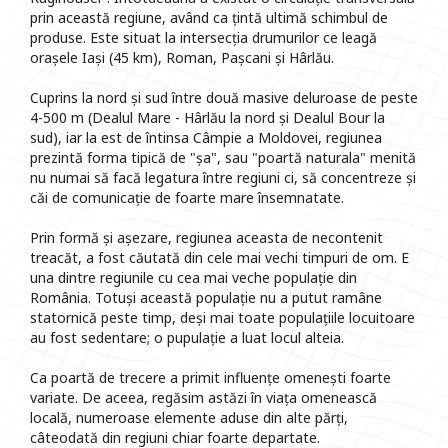
prin această regiune, având ca țintă ultimă schimbul de
produse. Este situat la intersecția drumurilor ce leagă
orașele Iași (45 km), Roman, Pașcani și Hârlău.
Cuprins la nord și sud între două masive deluroase de peste
4-500 m (Dealul Mare - Hârlău la nord și Dealul Bour la
sud), iar la est de întinsa Câmpie a Moldovei, regiunea
prezintă forma tipică de "șa", sau "poartă naturala" menită
nu numai să facă legatura între regiuni ci, să concentreze și
căi de comunicație de foarte mare însemnatate.
Prin formă și așezare, regiunea aceasta de necontenit
treacăt, a fost căutată din cele mai vechi timpuri de om. E
una dintre regiunile cu cea mai veche populație din
România. Totuși această populație nu a putut ramâne
statornică peste timp, deși mai toate populațiile locuitoare
au fost sedentare; o pupulație a luat locul alteia.
Ca poartă de trecere a primit influențe omenești foarte
variate. De aceea, regăsim astăzi în viața omenească
locală, numeroase elemente aduse din alte părți,
câteodată din regiuni chiar foarte departate.