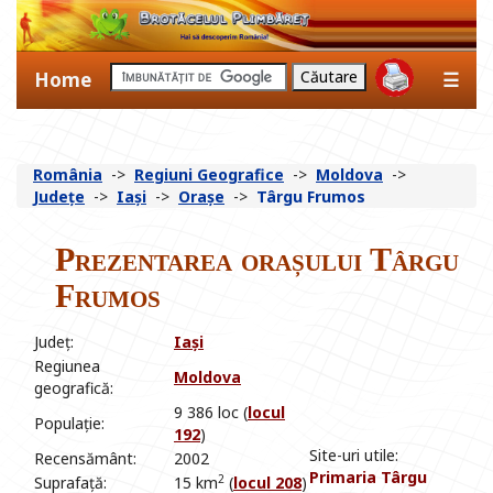
Home
☰
România
->
Regiuni Geografice
->
Moldova
->
Județe
->
Iași
->
Orașe
->
Târgu Frumos
Prezentarea orașului Târgu
Frumos
Județ:
Iași
Regiunea
Moldova
geografică:
9 386 loc (
locul
Populație:
192
)
Site-uri utile:
Recensământ:
2002
Primaria Târgu
2
Suprafață:
15 km
(
locul 208
)