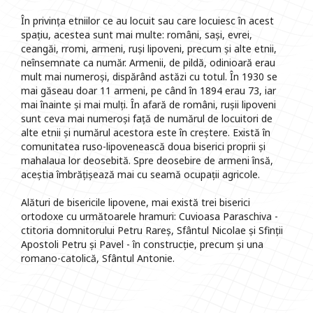
În privința etniilor ce au locuit sau care locuiesc în acest
spațiu, acestea sunt mai multe: români, sași, evrei,
ceangăi, rromi, armeni, ruși lipoveni, precum și alte etnii,
neînsemnate ca număr. Armenii, de pildă, odinioară erau
mult mai numeroși, dispărând astăzi cu totul. În 1930 se
mai găseau doar 11 armeni, pe când în 1894 erau 73, iar
mai înainte și mai mulți. În afară de români, rușii lipoveni
sunt ceva mai numeroși față de numărul de locuitori de
alte etnii și numărul acestora este în creștere. Există în
comunitatea ruso-lipovenească doua biserici proprii și
mahalaua lor deosebită. Spre deosebire de armeni însă,
aceștia îmbrățișează mai cu seamă ocupații agricole.
Alături de bisericile lipovene, mai există trei biserici
ortodoxe cu următoarele hramuri: Cuvioasa Paraschiva -
ctitoria domnitorului Petru Rareș, Sfântul Nicolae și Sfinții
Apostoli Petru și Pavel - în construcție, precum și una
romano-catolică, Sfântul Antonie.