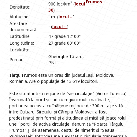
Frumos
2
900 loc/km
(
locul
Densitate:
30
)
Altitudine:
- m. (
locul -
)
Atestare
- (
locul -
)
documentară:
Latitudine:
47 grade 12' 00"
Longitudine:
27 grade 00' 00"
Localități:
Gheorghe Tătaru,
Primar:
PNL
Târgu Frumos este un oraș din județul Iași, Moldova,
România. Are o populație de 13.619 locuitori.
Este situat intr-o regiune de "vie circulație" (Victor Tufescu).
Învecinată la nord și sud cu regiuni mult mai înalte,
portiunea aceasta cu înălțime mijlocie de 300 m, așezată
între Culuarul Siretului și Câmpia Moldovei, a fost
predestinată prin formă și altitudinea ei mică să joace rolul
unei "porți" de activă circulație, denumită "Poarta Târgului
Frumos" și de asemenea, destul de nimerit și "Seaua
Ruginoasei". Întotdeauna a existat o circulație transversală