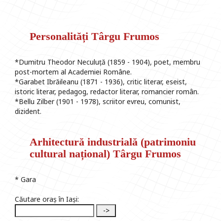
Personalități Târgu Frumos
*Dumitru Theodor Neculuță (1859 - 1904), poet, membru
post-mortem al Academiei Române.
*Garabet Ibrăileanu (1871 - 1936), critic literar, eseist,
istoric literar, pedagog, redactor literar, romancier român.
*Bellu Zilber (1901 - 1978), scriitor evreu, comunist,
dizident.
Arhitectură industrială (patrimoniu
cultural național) Târgu Frumos
* Gara
Căutare oraș în Iași: