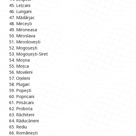
45. Lețcani
46. Lungani
47. Mădârjac
48. Mircești
49. Mironeasa
50. Miroslava
51. Miroslovești
52. Mogoșești
53. Mogoșești-Siret
54. Moșna
55. Moțca
56. Movileni
57. Oțeleni
58. Plugari
59. Popești
60. Popricani
61. Prisăcani
62. Probota
63. Răchiteni
64. Răducăneni
65. Rediu
66. Românești