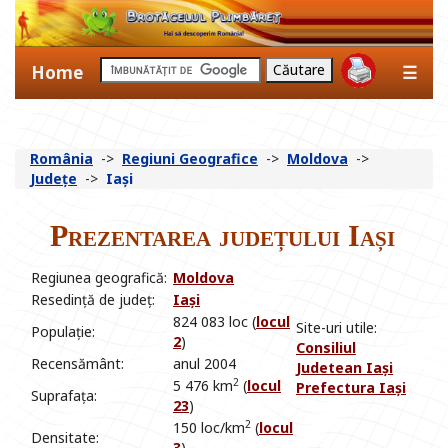
Home
☰
România
->
Regiuni Geografice
->
Moldova
->
Județe
->
Iași
Prezentarea județului Iași
Regiunea geografică:
Moldova
Resedință de județ:
Iași
824 083 loc (
locul
Site-uri utile:
Populație:
2
)
Consiliul
Recensământ:
anul 2004
Judetean Iași
2
5 476 km
(
locul
Prefectura Iași
Suprafața:
23
)
2
150 loc/km
(
locul
Densitate:
3
)