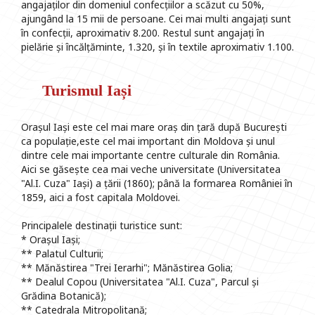
angajaților din domeniul confecțiilor a scăzut cu 50%,
ajungând la 15 mii de persoane. Cei mai multi angajați sunt
în confecții, aproximativ 8.200. Restul sunt angajați în
pielărie și încălțăminte, 1.320, și în textile aproximativ 1.100.
Turismul Iași
Orașul Iași este cel mai mare oraș din țară după București
ca populație,este cel mai important din Moldova și unul
dintre cele mai importante centre culturale din România.
Aici se găsește cea mai veche universitate (Universitatea
"Al.I. Cuza" Iași) a țării (1860); până la formarea României în
1859, aici a fost capitala Moldovei.
Principalele destinații turistice sunt:
* Orașul Iași;
** Palatul Culturii;
** Mănăstirea "Trei Ierarhi"; Mănăstirea Golia;
** Dealul Copou (Universitatea "Al.I. Cuza", Parcul și
Grădina Botanică);
** Catedrala Mitropolitană;