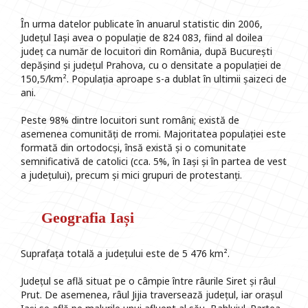
În urma datelor publicate în anuarul statistic din 2006,
Județul Iași avea o populație de 824 083, fiind al doilea
județ ca număr de locuitori din România, după București
depășind și județul Prahova, cu o densitate a populației de
150,5/km². Populația aproape s-a dublat în ultimii șaizeci de
ani.
Peste 98% dintre locuitori sunt români; există de
asemenea comunități de rromi. Majoritatea populației este
formată din ortodocși, însă există și o comunitate
semnificativă de catolici (cca. 5%, în Iași și în partea de vest
a județului), precum și mici grupuri de protestanți.
Geografia Iași
Suprafața totală a județului este de 5 476 km².
Județul se află situat pe o câmpie între râurile Siret și râul
Prut. De asemenea, râul Jijia traversează județul, iar orașul