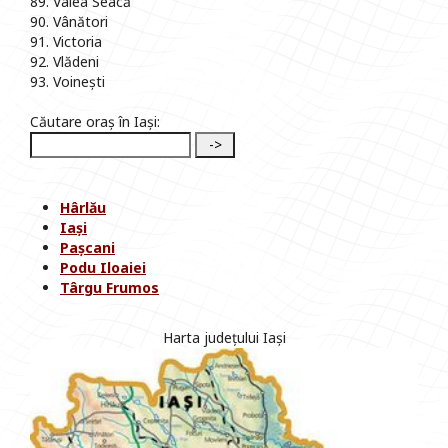
89. Valea Seacă
90. Vânători
91. Victoria
92. Vlădeni
93. Voinești
Căutare oraș în Iași:
Hârlău
Iași
Pașcani
Podu Iloaiei
Târgu Frumos
Harta județului Iași