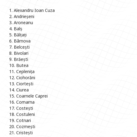
1. Alexandru Ioan Cuza
2. Andrieșeni
3. Aroneanu
4. Balș
5. Bălțați
6. Bârnova
7. Belcești
8. Bivolari
9. Brăești
10. Butea
11. Ceplenița
12. Ciohorăni
13. Ciortești
14. Ciurea
15. Coarnele Caprei
16. Comarna
17. Costești
18. Costuleni
19. Cotnari
20. Cozmești
21. Cristești