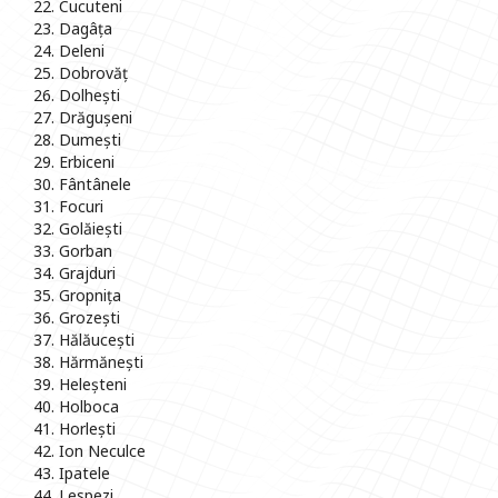
22. Cucuteni
23. Dagâța
24. Deleni
25. Dobrovăț
26. Dolhești
27. Drăgușeni
28. Dumești
29. Erbiceni
30. Fântânele
31. Focuri
32. Golăiești
33. Gorban
34. Grajduri
35. Gropnița
36. Grozești
37. Hălăucești
38. Hărmănești
39. Heleșteni
40. Holboca
41. Horlești
42. Ion Neculce
43. Ipatele
44. Lespezi