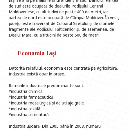
Iași se află pe malurile unui afluent al său, Bahluiul. Partea
de sud este ocupată de dealurile Podișului Central
Moldovenesc, cu altitudini de peste 400 de metri, iar
partea de nord este ocupată de Câmpia Moldovei. În vest,
județul este traversat de Culoarul Siretului și de ultimele
fragmente ale Podișului Fălticenilor și, de asemenea, de
Dealul Mare, cu altitudini de peste 500 de metri.
Economia Iași
Datorită reliefului, economia este centrată pe agricultură.
Industria există doar în orașe.
Ramurile industriale predominante sunt:
*industria chimică.
*industria farmaceutică.
*industria metalurgică și de utilaje grele.
*industria textilă.
*industria alimentară.
Industria ușoară: Din 2005 până în 2008, numărul