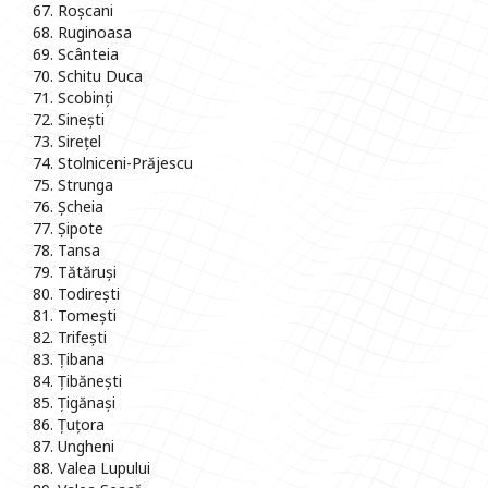
67. Roșcani
68. Ruginoasa
69. Scânteia
70. Schitu Duca
71. Scobinți
72. Sinești
73. Sirețel
74. Stolniceni-Prăjescu
75. Strunga
76. Șcheia
77. Șipote
78. Tansa
79. Tătăruși
80. Todirești
81. Tomești
82. Trifești
83. Țibana
84. Țibănești
85. Țigănași
86. Țuțora
87. Ungheni
88. Valea Lupului