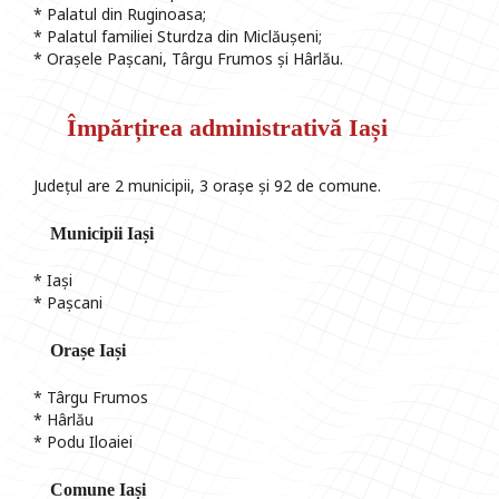
* Palatul din Ruginoasa;
* Palatul familiei Sturdza din Miclăușeni;
* Orașele Pașcani, Târgu Frumos și Hârlău.
Împărțirea administrativă Iași
Județul are 2 municipii, 3 orașe și 92 de comune.
Municipii Iași
* Iași
* Pașcani
Orașe Iași
* Târgu Frumos
* Hârlău
* Podu Iloaiei
Comune Iași