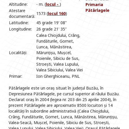
Altitudine:
- m. (
locul -
)
Primaria
Pătârlagele
Atestare
1573 (
locul 160
)
documentară:
Latitudine:
45 grade 19' 08"
Longitudine:
26 grade 21' 35"
Calea Chiojdului, Crâng,
Fundăturile, Gornet,
Lunca, Mănăstirea,
Localități:
Mărunțișu, Mușcel,
Poienile, Sibiciu de Sus,
Stroești, Valea Lupului,
Valea Sibiciului, Valea Viei
Primar:
Ion Gherghiceanu, PNL
Pătârlagele este un oraș situat în județul Buzău, în
Depresiunea Pătârlagele, pe cursul superior al râului Buzău.
Declarat oraș în 2004 (legea nr. 203 din 25 aprilie 2004), în
prezent Pătârlagele are aproximativ 8500 locuitori și 14
localități în subordine administrativă (Calea Chiojdului,
Crâng, Fundăturile, Gornet, Lunca, Mănăstirea, Mărunțișu,
Valea-Seacă, Mușcel, Poienile, Sibiciu de Sus, Stroești,
Valea Lupului, Valea Sibiciului, Valea Viei). Orașul Pătârlagele