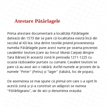
Atestare Pătârlagele
Prima atestare documentară a localității Pătârlagele
datează din 1573 dar se pare că localitatea există încă din
secolul al XII-lea. Una dintre teoriile privind proveninența
numelui Pătârlagele pune acest nume pe seama prezenței
cavalerilor teutoni (care au trecut Munții Carpați dinspre
Țara Bârsei) în această zonă în perioada 1211-1225 cu
ocazia războaielor purtate cu cumanii. Cavalerii teutoni se
pare că au avut aici o tabără. Astfel numele ar proveni de la
numele "Peter" (Petru) și "lager" (tabără, loc de popas).
De asemenea se mai spune că primul om care s-a oprit în
acestă zonă și și-a construit un adăpost se numea
"Pătârlăgeanu", iar de aici și denumirea orașului.