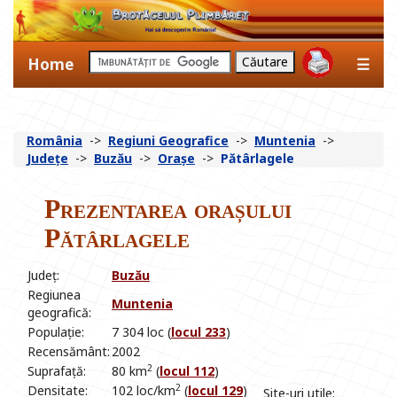
Home
☰
România
->
Regiuni Geografice
->
Muntenia
->
Județe
->
Buzău
->
Orașe
->
Pătârlagele
Prezentarea orașului
Pătârlagele
Județ:
Buzău
Regiunea
Muntenia
geografică:
Populație:
7 304 loc (
locul 233
)
Recensământ:
2002
2
Suprafață:
80 km
(
locul 112
)
2
Densitate:
102 loc/km
(
locul 129
)
Site-uri utile: