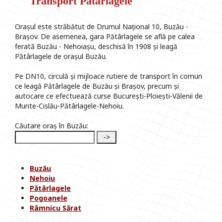
Transport Pătârlagele
Orașul este străbătut de Drumul Național 10, Buzău -
Brașov. De asemenea, gara Pătârlagele se află pe calea
ferată Buzău - Nehoiașu, deschisă în 1908 și leagă
Pătârlagele de orașul Buzău.
Pe DN10, circulă și mijloace rutiere de transport în comun
ce leagă Pătârlagele de Buzău și Brașov, precum și
autocare ce efectuează curse București-Ploiești-Vălenii de
Munte-Cislău-Pătârlagele-Nehoiu.
Căutare oraș în Buzău:
Buzău
Nehoiu
Pătârlagele
Pogoanele
Râmnicu Sărat