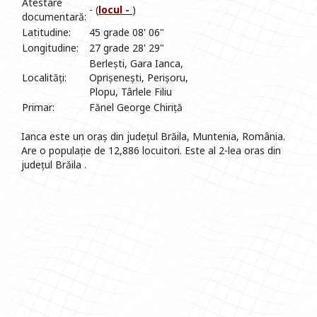
Atestare
- (
locul -
)
documentară:
Latitudine:
45 grade 08' 06"
Longitudine:
27 grade 28' 29"
Berlești, Gara Ianca,
Localități:
Oprișenești, Perișoru,
Plopu, Târlele Filiu
Primar:
Fănel George Chiriță
Ianca este un oraș din județul Brăila, Muntenia, România.
Are o populație de 12,886 locuitori. Este al 2-lea oras din
județul Brăila .