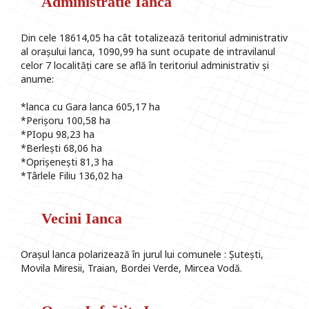
Administratie Ianca
Din cele 18614,05 ha cât totalizează teritoriul administrativ
al orașului lanca, 1090,99 ha sunt ocupate de intravilanul
celor 7 localități care se află în teritoriul administrativ și
anume:
*lanca cu Gara lanca 605,17 ha
*Perișoru 100,58 ha
*PIopu 98,23 ha
*Berlești 68,06 ha
*Oprișenești 81,3 ha
*Târlele Filiu 136,02 ha
Vecini Ianca
Orașul lanca polarizează în jurul lui comunele : Șutești,
Movila Miresii, Traian, Bordei Verde, Mircea Vodă.