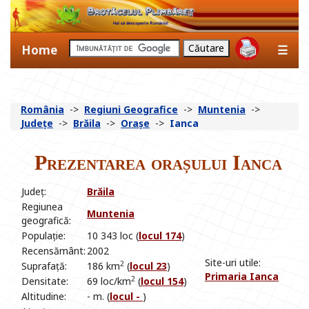
Home
☰
România
->
Regiuni Geografice
->
Muntenia
->
Județe
->
Brăila
->
Orașe
->
Ianca
Prezentarea orașului Ianca
Județ:
Brăila
Regiunea
Muntenia
geografică:
Populație:
10 343 loc (
locul 174
)
Recensământ:
2002
Site-uri utile:
2
Suprafață:
186 km
(
locul 23
)
Primaria Ianca
2
Densitate:
69 loc/km
(
locul 154
)
Altitudine:
- m. (
locul -
)