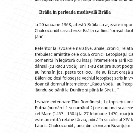
Brăila în perioada medievală Brăila
la 20 ianuarie 1368, atestă Brăila ca așezare impor
Chalcocondil caracteriza Brăila ca fiind "orașul dac
țării".
Referitor la izvoarele narative, anale, cronici, relatăr
trebuiesc amintite cele două cronici: Letopisețul Can
pomenită în legătură cu însăși intemeierea Țării R
dânsul (cu Radu Vodă), unii s-au dat pre supt podgori
au întins în jos, peste tot locul, de au făcut orașă 
Bălenilor, deși folosește vechiul letopiseț scris în 
doar că domnul întemeietor „Radu Vodă... au început 
lățindu-se până la Dunăre și până la Siret... ”.
Izvoare exterioare Țării Românești, Letopisețul a
Putna (numărul 1 și numărul 2) ne dau una și aceiaș
cel Mare (1457 - 1504) la 27 februarie 1470, marți 
este amintită relativ târziu, adică în secolul al XIV-
Laonic Chalcocondil , unul din cronicarii Bizanțului.