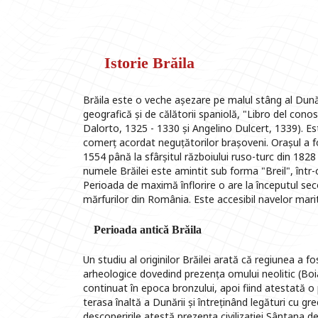
Istorie Brăila
Brăila este o veche așezare pe malul stâng al Dună
geografică și de călătorii spaniolă, "Libro del cono
Dalorto, 1325 - 1330 și Angelino Dulcert, 1339). Est
comerț acordat neguțătorilor brașoveni. Orașul a fo
1554 până la sfârșitul războiului ruso-turc din 1828 
numele Brăilei este amintit sub forma "Breil", într-
Perioada de maximă înflorire o are la începutul sec
mărfurilor din România. Este accesibil navelor mari
Perioada antică Brăila
Un studiu al originilor Brăilei arată că regiunea a 
arheologice dovedind prezența omului neolitic (Boian-
continuat în epoca bronzului, apoi fiind atestată o p
terasa înaltă a Dunării și întreținând legături cu gre
descoperirile atestă prezența civilizației Sântana 