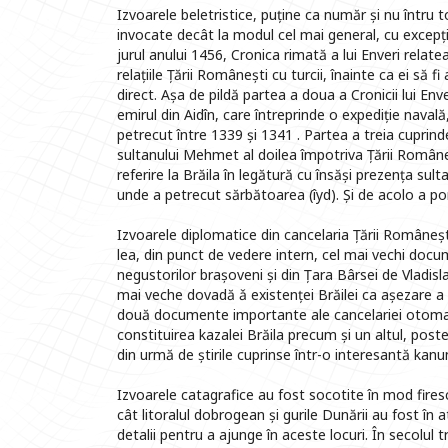
Izvoarele beletristice, puține ca număr și nu întru to
invocate decât la modul cel mai general, cu excepția 
jurul anului 1456, Cronica rimată a lui Enveri relatea
relațiile Țării Românești cu turcii, înainte ca ei să fi
direct. Așa de pildă partea a doua a Cronicii lui E
emirul din Aidîn, care întreprinde o expediție navală
petrecut între 1339 și 1341 . Partea a treia cuprin
sultanului Mehmet al doilea împotriva Țării Româneș
referire la Brăila în legătură cu însăși prezența sultan
unde a petrecut sărbătoarea (îyd). Și de acolo a po
Izvoarele diplomatice din cancelaria Țării Românești
lea, din punct de vedere intern, cel mai vechi doc
negustorilor brașoveni și din Țara Bârsei de Vladisla
mai veche dovadă ǎ existenței Brăilei ca așezare a 
două documente importante ale cancelariei otoman
constituirea kazalei Brăila precum și un altul, post
din urmă de știrile cuprinse într-o interesantă kan
Izvoarele catagrafice au fost socotite în mod firesc
cât litoralul dobrogean și gurile Dunării au fost în a
detalii pentru a ajunge în aceste locuri. În secolul