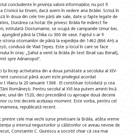
tul concludente în privința valorii informațiilor, nu pot fi
Cronicii lui Enveri, dacă avem în vedere aria Brăilei. Scrisă în
ză în doua din cele trei părți ale sale, date și fapte legate de
 atins, Dunărea ca hotar. Ele privesc Brăila fie indirect fie
nveri, intitulată Düsturname, se ocupă de campaniile Umur-bei,
, ajungând până la Chilia cu 300 de vase. Faptul s-ar fi
de istoria otomanilor de până la expediția din 1462 (866 AH) a
ti, condusă de Vlad Țepeș. Este și locul în care se face
ului în oraș: „Șahul a venit la Brăila (în text Ibrail sau Berail),
rnit spre Adrianopol”.
 își încep activitatea din a doua jumătate a secolului al XIV-
ument cunoscut până acum este privilegiul acordat
v I Vlaicu la 20 ianuarie 1368 . El constituie totodată și cea
Țării Românești. Pentru secolul al XVI-lea putem aminti încă
e, unul din 1520, deci precedând cu aproape două decenii
erior cu trei decenii aceluiași moment. Este vorba, pentru cel
unnameea, republicată recent.
 printre cele mai vechi surse privitoare la Brăila, atâta vreme
tenția și intersul negustorilor și călătorilor ce aveau nevoie de
 trecut, Constantin C. Giurescu a socotit chiar că cea mai