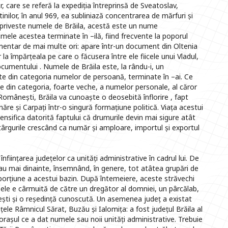
 care se referă la expediția întreprinsă de Sveatoslav,
tinilor, în anul 969, ea subliniază concentrarea de mărfuri și
 priveste numele de Brăila, acestă este un nume
ele acestea terminate în –ilă, fiind frecvente la poporul
entar de mai multe ori: apare într-un document din Oltenia
la împărțeala pe care o făcusera între ele fiicele unui Vladul,
cumentului . Numele de Brăila este, la rându-i, un
rte din categoria numelor de persoană, terminate în –ai. Ce
e din categoria, foarte veche, a numelor personale, al căror
 Românești, Brăila va cunoaște o deosebită înflorire , fapt
unăre și Carpați într-o singură formațiune politică. Viața acestui
tensifica datorită faptului că drumurile devin mai sigure atât
, târgurile crescând ca număr și amploare, importul și exportul
ființarea județelor ca unități administrative în cadrul lui. De
stau mai dinainte, însemnând, în genere, tot atâtea grupări de
 porțiune a acestui bazin. După întemeiere, aceste străvechi
n ele e cârmuită de către un dregător al domniei, un pârcălab,
orești și o reședință cunoscută. Un asemenea județ a existat
ețele Râmnicul Sărat, Buzău și Ialomița: a fost județul Brăila al
 orașul ce a dat numele sau noii unități administrative. Trebuie