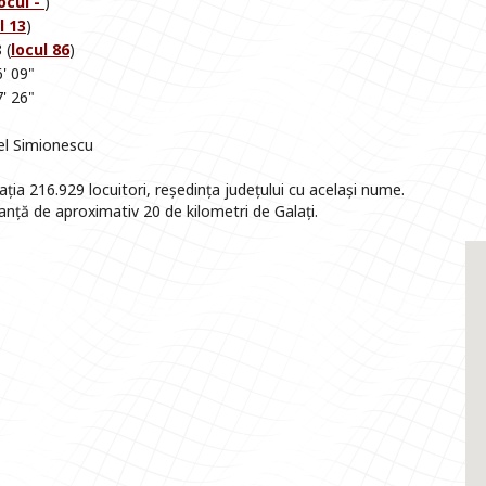
ocul -
)
l 13
)
 (
locul 86
)
' 09"
' 26"
el Simionescu
ția 216.929 locuitori, reședința județului cu același nume.
tanță de aproximativ 20 de kilometri de Galați.