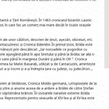
tantă a Țării Românești. În 1463 cronicarul bizantin Laonic
ilor, în care fac un comerț mai mare decât în toate orașele
i ale unor călători, descrieri de ținut, așezări, obiceiuri, etc.
tacuzinesc și Cronica Bălenilor. În primul izvor, Brăila este
omânești prin descălecat: „Iar noroadele ce pogorâse cu
e ajungând până în apa Siretului și până la Brăila; iar alții s-
și sate până în marginea Dunării și până în Olt ”. Cronica
vremea lui Matei Basarab, utilizat și de Cantacuzini, amintește
a-și tocmi și a-și îndrepta țara cu județe, cu judecători...,
nonim al Moldovei, Cronica Moldo-germană, Letopisețele de la
i știre și anume aceea de a ardere a Brăilei de către Ștefan
în săptămâna brânzei. În izvoarele narative externe Brăila
lea. Reprezentativ pentru veacurile al XIV-lea și al XV-lea este