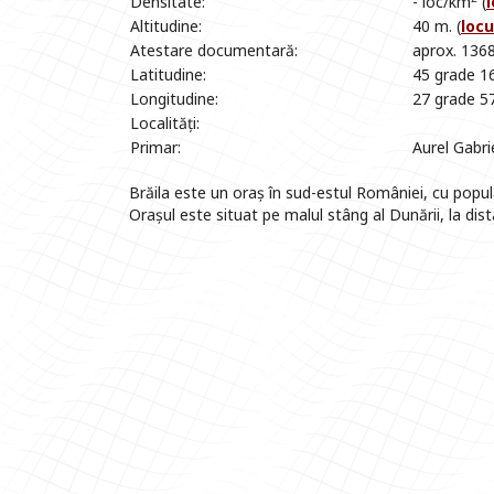
Densitate:
- loc/km
(
l
Altitudine:
40 m. (
locu
Atestare documentară:
aprox. 1368
Latitudine:
45 grade 16
Longitudine:
27 grade 57
Localități:
Primar:
Aurel Gabri
Brăila este un oraș în sud-estul României, cu popula
Orașul este situat pe malul stâng al Dunării, la dis