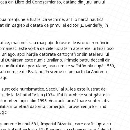
 cea din Libro del Conoscimiento, datând din jurul anului
doua mențiune a Brăilei ca vechime, ar fi o hartă nautică
tat din Zagreb și datată de primul ei editor (L. Bendeffy) în
tice, mai mult sau mai puțin folosite de istoricii români în
 românesc. Este vorba de cele lucrate în atelierele lui Grazioso
rilago, apoi hărțile datorate cartografilor din atelierul lui
l Dunărean este numit Brailano. Primele patru decenii din
a numărului de portulane, așa cum se va întâmpla după 1550,
li sub numele de Brailano, în vreme ce pe harta lui Andreea
lago.
n sunt cele numismatice. Secolul al XI-lea este ilustrat de
 de la Mihail al IV-lea (1034-1041). Ambele sunt găsite la
rilor arheologice din 1993. Veacurile următoare sunt relativ
ulația monetară datorită comerțului, proveniența lor fiind
gic.
și anume în anul 681, Imperiul Bizantin, care era în lupta cu
centrul puterii lor tot în Panonia, ca și hunii nu atacă direct,