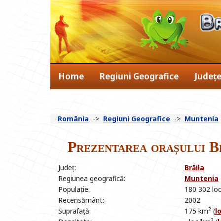
Home
Regiuni Geografice
Județ
România
->
Regiuni Geografice
->
Muntenia
Prezentarea orașului B
Județ:
Brăila
Regiunea geografică:
Muntenia
Populație:
180 302 loc
Recensământ:
2002
2
Suprafață:
175 km
(
l
2