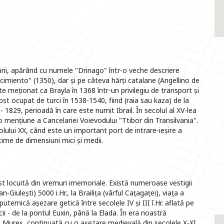
rii, apărând cu numele "Drinago" într-o veche descriere
scimiento" (1350), dar și pe câteva hărți catalane (Angellino de
e meționat ca Brayla în 1368 într-un privilegiu de transport și
st ocupat de turci în 1538-1540, fiind (raia sau kaza) de la
- 1829, perioadă în care este numit Ibrail. În secolul al XV-lea
o mențiune a Cancelariei Voievodului "Ttibor din Transilvania".
olului XX, când este un important port de intrare-ieșire a
time de dimensiuni mici și medii.
fost locuită din vremuri imemoriale. Există numeroase vestigii
Giulești) 5000 i.Hr., la Brailița (vârful Cațagaței), viața a
uternică așezare getică între secolele IV și III î.Hr. aflată pe
cii - de la pontul Euxin, până la Elada. În era noastră
de Mureș, continuată cu o așezare medievală din secolele X-XI.