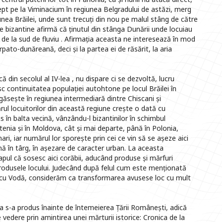
ept pe la Viminacium în regiunea Belgradului de astăzi, merg
unea Brăilei, unde sunt trecuți din nou pe malul stâng de către
rele bizantine afirmă că ținutul din stânga Dunării unde locuiau
le de la sud de fluviu . Afirmația aceasta ne interesează în mod
pato-dunăreană, deci și la partea ei de răsărit, la aria
ă din secolul al IV-lea , nu dispare ci se dezvoltă, lucru
c continuitatea populației autohtone pe locul Brăilei în
egăsește în regiunea intermediară dintre Chiscani și
mărul locuitorilor din această regiune crește o dată cu
 în balta vecină, vânzându-l bizantinilor în schimbul
ntenia și în Moldova, cât și mai departe, până în Polonia,
ari, iar numărul lor sporește prin cei ce vin să se așeze aici
mă în târg, în așezare de caracter urban. La aceasta
pul că sosesc aici corăbii, aducând produse și mărfuri
rodusele locului. Judecând după felul cum este menționată
 Vlaicu Vodă, considerăm ca transformarea avusese loc cu mult
 s-a produs înainte de întemeierea Țării Românești, adică
e vedere prin amintirea unei mărturii istorice: Cronica de la