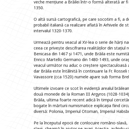
veche mențiune a Brăilei într-o formă alterată ar fi
1350.
O altă sursă cartografică, pe care socotim a fi, a 
probabil italiană ca realizare aflată în Arhivele de s
intervalul 1320-1370.
Urmează pentru veacul al XV-lea o serie de hărți nau
ceea ce privește descifrarea realităților din stațiul
Benicasa din 1467 și 1471, unde Brăila este numită B
Enrico Martello Germano din 1480-1493, unde orașu
veacul următor nu aduc o creștere spectaculoasă 
dar Brăila este întâlnită în continuare la Fr. Rosse
Vavassore (cca 1520) numele apare sub forma Bre
Ultimele izvoare ce scot în evidență arealul brăilea
două monede de la Roman III Argyros (1028-1034) și
Brăila, ultima foarte recent adică în timpul cercetă
bogate în mărturii numismatice explicația fiind circ
diversă: Polonia, Imperiul Otoman, Imperiul Habsbu
Pe la începutul epocii de conlocuire româno-slavă, 
slavii, cheamă în ajutor pe avari. Aceștia, avându-și 