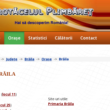
e
Orașe
Statistici
Călătorii
Contact
->
Județe
->
Brăila
->
Orașe
->
Brăila
răila
 (
locul 11
)
Site-uri utile:
Primaria Brăila
ocul 25
)