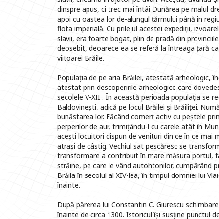
dinspre apus, ci trec mai întâi Dunărea pe malul dr
apoi cu oastea lor de-alungul țărmului până în regi
flota imperială. Cu prilejul acestei expediții, izvoa
slavii, era foarte bogat, plin de pradă din provincii
deosebit, deoarece ea se referă la întreaga țară car
viitoarei Brăile.
Populația de pe aria Brăilei, atestată arheologic, înc
atestat prin descoperirile arheologice care dovedes
secolele V-XII . În această perioada populația se r
Baldovinești, adică pe locul Brăilei și Brăiliței. Nu
bunăstarea lor. Făcând comerț activ cu peștele prins
perperilor de aur, trimițându-l cu carele atât în Mu
acești locuitori dispun de venituri din ce în ce mai m
atrași de câstig. Vechiul sat pescăresc se transfor
transformare a contribuit în mare măsura portul, fa
străine, pe care le vând autohtonilor, cumpărând p
Brăila în secolul al XIV-lea, în timpul domniei lui
înainte.
După părerea lui Constantin C. Giurescu schimbarea
înainte de circa 1300. Istoricul își susține punctul d