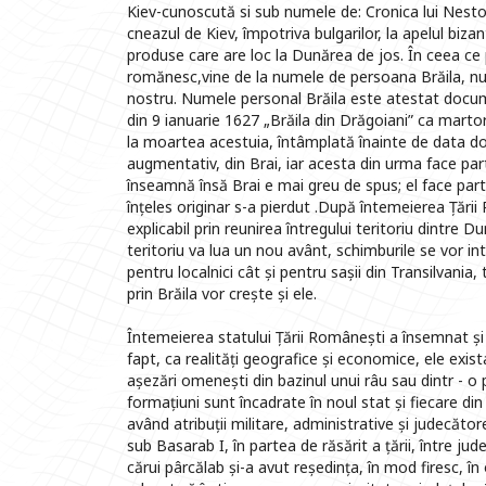
Kiev-cunoscută si sub numele de: Cronica lui Nestor,
cneazul de Kiev, împotriva bulgarilor, la apelul bizan
produse care are loc la Dunărea de jos. În ceea ce
romănesc,vine de la numele de persoana Brăila, num
nostru. Numele personal Brăila este atestat docum
din 9 ianuarie 1627 „Brăila din Drăgoiani” ca martor 
la moartea acestuia, întâmplată înainte de data do
augmentativ, din Brai, iar acesta din urma face pa
înseamnă însă Brai e mai greu de spus; el face part
înțeles originar s-a pierdut .După întemeierea Țării
explicabil prin reunirea întregului teritoriu dintre D
teritoriu va lua un nou avânt, schimburile se vor in
pentru localnici cât și pentru sașii din Transilvania
prin Brăila vor crește și ele.
Întemeierea statului Țării Românești a însemnat și în
fapt, ca realități geografice și economice, ele exi
așezări omenești din bazinul unui râu sau dintr - o
formațiuni sunt încadrate în noul stat și fiecare di
având atribuții militare, administrative și judecăt
sub Basarab I, în partea de răsărit a țării, între jud
cărui pârcălab și-a avut reședința, în mod firesc, în