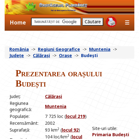
Home
☰
România
->
Regiuni Geografice
->
Muntenia
->
Județe
->
Călărași
->
Orașe
->
Budești
Prezentarea orașului
Budești
Județ:
Călărași
Regiunea
Muntenia
geografică:
Populație:
7 725 loc (
locul 219
)
Recensământ:
2002
Site-uri utile:
2
Suprafață:
93 km
(
locul 92
)
Primaria Budești
2
104 loc/km
(
locul