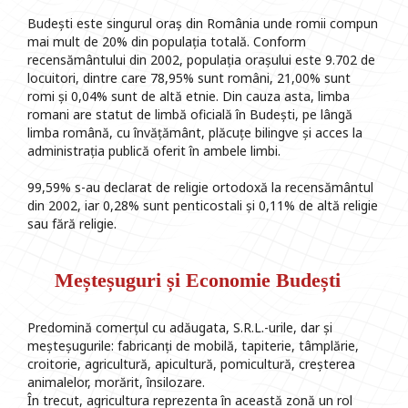
Budești este singurul oraș din România unde romii compun
mai mult de 20% din populația totală. Conform
recensământului din 2002, populația orașului este 9.702 de
locuitori, dintre care 78,95% sunt români, 21,00% sunt
romi și 0,04% sunt de altă etnie. Din cauza asta, limba
romani are statut de limbă oficială în Budești, pe lângă
limba română, cu învățământ, plăcuțe bilingve și acces la
administrația publică oferit în ambele limbi.
99,59% s-au declarat de religie ortodoxă la recensământul
din 2002, iar 0,28% sunt penticostali și 0,11% de altă religie
sau fără religie.
Meșteșuguri și Economie Budești
Predomină comerțul cu adăugata, S.R.L.-urile, dar și
meșteșugurile: fabricanți de mobilă, tapiterie, tâmplărie,
croitorie, agricultură, apicultură, pomicultură, creșterea
animalelor, morărit, însilozare.
În trecut, agricultura reprezenta în această zonă un rol