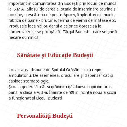
important în comunitatea din Budești prin locuri de muncă
la: S.M.A., Silozul de cereale, stația de inseminare taurine și
porcine, crescătoria de peste Aprozi, împletituri din nuiele,
fabrica de pâine - brutărie, ferma de viermi de mătase etc.
Produsele localnicilor, dar și a celor ce doresc să le
comercializeze se pot găsi în Târgul Budești - care se ține în
fiecare duminică.
Sănătate și Educație Budești
Localitatea dispune de Spitalul Orășănesc cu regim
ambulatoriu. De asemenea, orașul are și dispensar cât și
cabinet stomatologic.
Școala generală, cât și grădinița găzduiesc copii din oras
până la clasa a VIII-a. Înainte de '89 în incinta nouă a școlii
a funcționat și Liceul Budesti.
Personalități Budești