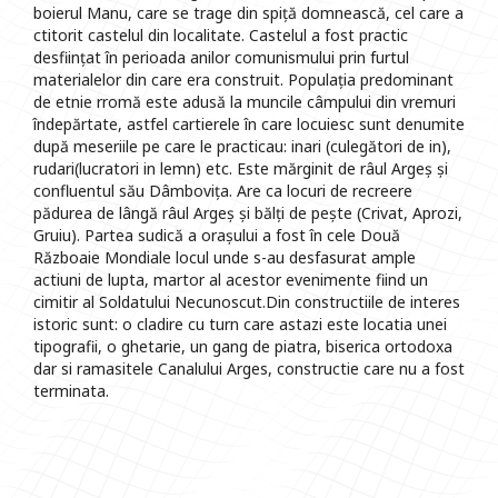
boierul Manu, care se trage din spiță domnească, cel care a
ctitorit castelul din localitate. Castelul a fost practic
desființat în perioada anilor comunismului prin furtul
materialelor din care era construit. Populația predominant
de etnie rromă este adusă la muncile câmpului din vremuri
îndepărtate, astfel cartierele în care locuiesc sunt denumite
după meseriile pe care le practicau: inari (culegători de in),
rudari(lucratori in lemn) etc. Este mărginit de râul Argeș și
confluentul său Dâmbovița. Are ca locuri de recreere
pădurea de lângă râul Argeș și bălți de pește (Crivat, Aprozi,
Gruiu). Partea sudică a orașului a fost în cele Două
Războaie Mondiale locul unde s-au desfasurat ample
actiuni de lupta, martor al acestor evenimente fiind un
cimitir al Soldatului Necunoscut.Din constructiile de interes
istoric sunt: o cladire cu turn care astazi este locatia unei
tipografii, o ghetarie, un gang de piatra, biserica ortodoxa
dar si ramasitele Canalului Arges, constructie care nu a fost
terminata.