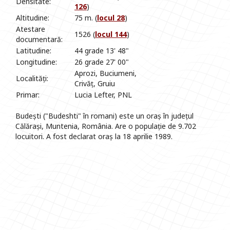
Densitate:
126
)
Altitudine:
75 m. (
locul 28
)
Atestare
1526 (
locul 144
)
documentară:
Latitudine:
44 grade 13' 48"
Longitudine:
26 grade 27' 00"
Aprozi, Buciumeni,
Localități:
Crivăț, Gruiu
Primar:
Lucia Lefter, PNL
Budești ("Budeshti" în romani) este un oraș în județul
Călărași, Muntenia, România. Are o populație de 9.702
locuitori. A fost declarat oraș la 18 aprilie 1989.