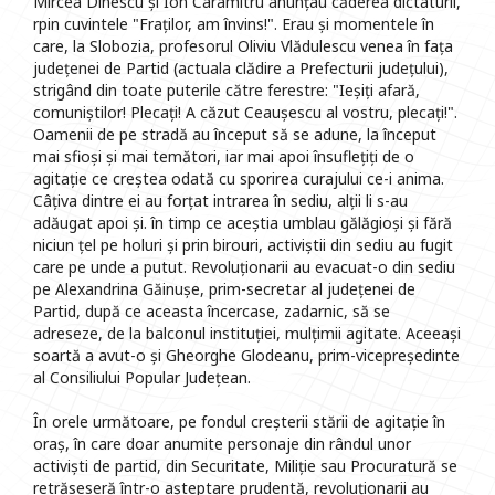
Mircea Dinescu și Ion Caramitru anunțau căderea dictaturii,
rpin cuvintele "Fraților, am învins!". Erau și momentele în
care, la Slobozia, profesorul Oliviu Vlădulescu venea în fața
județenei de Partid (actuala clădire a Prefecturii județului),
strigând din toate puterile către ferestre: "Ieșiți afară,
comuniștilor! Plecați! A căzut Ceaușescu al vostru, plecați!".
Oamenii de pe stradă au început să se adune, la început
mai sfioși și mai temători, iar mai apoi însuflețiți de o
agitație ce creștea odată cu sporirea curajului ce-i anima.
Câțiva dintre ei au forțat intrarea în sediu, alții li s-au
adăugat apoi și. în timp ce aceștia umblau gălăgioși și fără
niciun țel pe holuri și prin birouri, activiștii din sediu au fugit
care pe unde a putut. Revoluționarii au evacuat-o din sediu
pe Alexandrina Găinușe, prim-secretar al județenei de
Partid, după ce aceasta încercase, zadarnic, să se
adreseze, de la balconul instituției, mulțimii agitate. Aceeași
soartă a avut-o și Gheorghe Glodeanu, prim-vicepreședinte
al Consiliului Popular Județean.
În orele următoare, pe fondul creșterii stării de agitație în
oraș, în care doar anumite personaje din rândul unor
activiști de partid, din Securitate, Miliție sau Procuratură se
retrăseseră într-o așteptare prudentă, revoluționarii au