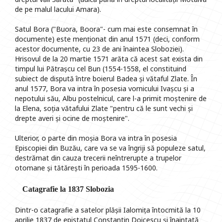
de pe malul lacului Amara).
Satul Bora ("Buora, Boora"- cum mai este consemnat în
documente) este menționat din anul 1571 (deci, conform
acestor documente, cu 23 de ani înaintea Sloboziei).
Hrisovul de la 20 martie 1571 arăta că acest sat exista din
timpul lui Pătrașcu cel Bun (1554-1558, el constituind
subiect de dispută între boierul Badea și vătaful Zlate. În
anul 1577, Bora va intra în posesia vornicului Ivașcu și a
nepotului său, Albu postelnicul, care l-a primit moștenire de
la Elena, soția vătafului Zlate "pentru că le sunt vechi și
drepte averi și ocine de moștenire".
Ulterior, o parte din moșia Bora va intra în posesia
Episcopiei din Buzău, care va se va îngriji să populeze satul,
destrămat din cauza trecerii neîntrerupte a trupelor
otomane și tătărești în perioada 1595-1600.
Catagrafie la 1837 Slobozia
Dintr-o catagrafie a satelor plășii Ialomița întocmită la 10
aprilie 1837 de epistatul Constantin Doicescu și înaintată