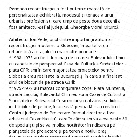
Perioada reconstrucției a fost puternic marcată de
personalitatea echilibrată, modestă și tenace a unui
urbanist profesionist, care timp de peste două decenii a
fost arhitectul-șef al județului, Gheorgbe Viorel Mițurcă.
Arhitectul Ion Vede, unul dintre importanții autori ai
reconstrucției moderne a Sloboziei, împarte ivirea
urbanistică a orașului în mai multe perioade:
*1968-1975 au fost dominați de crearea Bulevardului Unirii
cu capetele de perspectivă Casa de Cultură a Sindicatelor -
piața CFR; anii în care majoritatea proiectelor pentru
Slobozia erau realizate la București și în care s-a finalizat
șirul de blocuri de pe strada Gării;
*1975-1978 au marcat configurarea zonei Piața Muntenia,
strada Lacului, Bulevardul Chimiei, zona Casei de Cultură a
Sindicatelor, Bulevardul Cosminului și realizarea sediului
instituțiilor de justiție; în această perioadă s-a constituit
Centrul Județean de Proiectare (primul director a fost
arhitectul Cezar Niculiu), care în câțiva ani va avea peste 60
de specialiști și se va implica hotărâtor în ridicarea pe
planșetele de proiectare și pe teren a noului oraș;