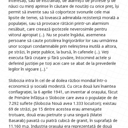
interesați, sau de înstrăinați, de alarmiști de profesie și de
năuci cu minți aprinse în căutare de noutăți cu orice preț, își
permit să invente sau să colporteze svonurile cele mai
lipsite de temei, să lovească admirabila rezistență morală a
populației, sau să provoace rătăciri printr-un alarmism
nesăbuit, care creează ipotezele neverosimile pentru
viitorul apropiat (...). Nu se poate îngădui, asemenea
persoane să caute potolirea îngrijorărilor lor sau urmărirea
unor scopuri condamnabile prin neliniștirea inutilă a altora,
pe străzi, în piețe publice, la bursă, în cafenele (...). Veți
executa fără cruțare și fără șovăire, întocmind actele și
deferind justiției pe toți acei care se abat de la prevederile
legilor în vigoare (...)."
Slobozia intra în cel de-al doilea război mondial într-o
economică și socială modestă. Cu circa două luni înaintea
conflagrației, la 6 aprilie 1941, un inventar al orașului, făcut
de Primărie înfățișa o Slobozie care avea o populație de de
7.292 suflete (Slobozia Nouă avea 1.333 locuitori); existau
69 de străzi, pe 15 dintre acestea erau amenajate
trotuare, două erau pietruite și una singură (Matei
Basarab) pavată cu piatră cubică de granit, în suprafață de
11.160 m.p. Industria orașului era reprezentată de două