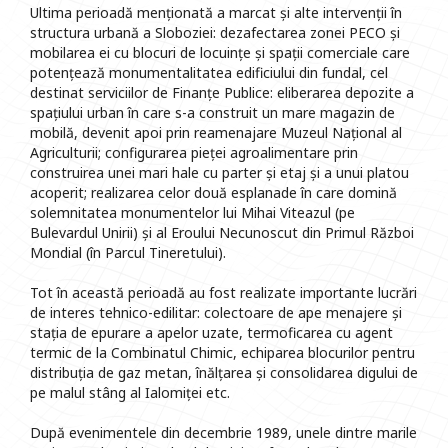
Ultima perioadă menționată a marcat și alte intervenții în
structura urbană a Sloboziei: dezafectarea zonei PECO și
mobilarea ei cu blocuri de locuințe și spații comerciale care
potențează monumentalitatea edificiului din fundal, cel
destinat serviciilor de Finanțe Publice: eliberarea depozite a
spațiului urban în care s-a construit un mare magazin de
mobilă, devenit apoi prin reamenajare Muzeul Național al
Agriculturii; configurarea pieței agroalimentare prin
construirea unei mari hale cu parter și etaj și a unui platou
acoperit; realizarea celor două esplanade în care domină
solemnitatea monumentelor lui Mihai Viteazul (pe
Bulevardul Unirii) și al Eroului Necunoscut din Primul Război
Mondial (în Parcul Tineretului).
Tot în această perioadă au fost realizate importante lucrări
de interes tehnico-edilitar: colectoare de ape menajere și
stația de epurare a apelor uzate, termoficarea cu agent
termic de la Combinatul Chimic, echiparea blocurilor pentru
distribuția de gaz metan, înălțarea și consolidarea digului de
pe malul stâng al Ialomiței etc.
După evenimentele din decembrie 1989, unele dintre marile