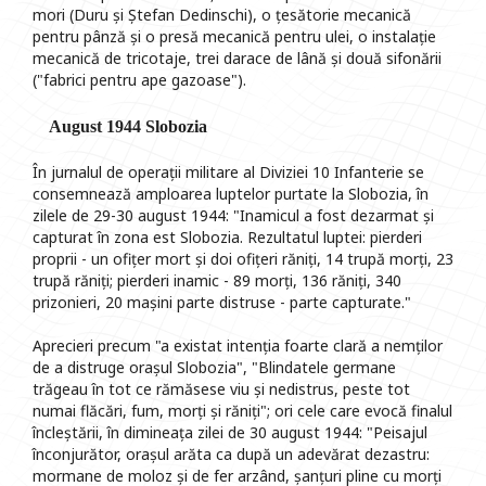
mori (Duru și Ștefan Dedinschi), o țesătorie mecanică
pentru pânză și o presă mecanică pentru ulei, o instalație
mecanică de tricotaje, trei darace de lână și două sifonării
("fabrici pentru ape gazoase").
August 1944 Slobozia
În jurnalul de operații militare al Diviziei 10 Infanterie se
consemnează amploarea luptelor purtate la Slobozia, în
zilele de 29-30 august 1944: "Inamicul a fost dezarmat și
capturat în zona est Slobozia. Rezultatul luptei: pierderi
proprii - un ofițer mort și doi ofițeri răniți, 14 trupă morți, 23
trupă răniți; pierderi inamic - 89 morți, 136 răniți, 340
prizonieri, 20 mașini parte distruse - parte capturate."
Aprecieri precum "a existat intenția foarte clară a nemților
de a distruge orașul Slobozia", "Blindatele germane
trăgeau în tot ce rămăsese viu și nedistrus, peste tot
numai flăcări, fum, morți și răniți"; ori cele care evocă finalul
încleștării, în dimineața zilei de 30 august 1944: "Peisajul
înconjurător, orașul arăta ca după un adevărat dezastru:
mormane de moloz și de fer arzând, șanțuri pline cu morți