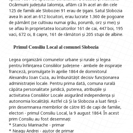
Ocârmuirii județului Ialomița, aflăm că în acel an din cele
125 de familii ale Sloboziei 91 erau de țigani. Satul Slobozia
avea în acel an 612 locuitori, erau lucrate 1.360 de pogoane
de pământ (se cultivau numai grâu, porumb, orz și mei) și
se aflau în proprietatea locuitorilor 161 de cai, 447 boi, 195
vaci, 672 oi, 8 capre, 161 de râmători și 205 stupi de albine.
Primul Consiliu Local al comunei Slobozia
Legea organizării comunelor urbane și rurale și legea
pentru înființarea Consiliilor Județene - ambele de inspirație
franceză, promulgate în aprilie 1864 de domnitorul
Alexandru Ioan Cuza, au îmbunătățit decisiv funcționarea
administrației locale. Pentru prima dată, comuna rurală
căpăta personalitate juridică, puterea, atribuțiile și
activitatea Consiliilor Locale asigurând independența și
autonomia localității. Astfel că Și la Slobozia a luat ființă -
prin desemnarea membrilor de către 85 de capi de familie,
electori - primul Consiliu Local, la 9 august 1864. În acest
prim Consiliu au fost desemnați:
* Stanciu Marinache - primar
* Neagu Andrei - ajutor de primar