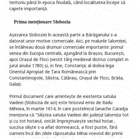
teritoriu până în epoca feudală, când localitatea începe să
capete importanță.
Prima menționare Slobozia
Așezarea Sloboziei în această parte a Bărăganului s-a
datorat unor motive comerciale. Aici, pe malurile Ialomiței,
se întâlneau două drumuri comerciale importante: primul
venea din Europa centrală, ajungând la Brașov, București,
apoi Orașul de Floci (vestit târg medieval distrus complet in
jurul anului 1780) și, in fine, Constanța; al doilea lega
Orientul Apropiat de Țara Românească prin
Constantinopole, Silistra, Călărași, Orașul de Floci, Brăila,
Galați.
Primul document care amintește de existenta satului
Vaideei (Slobozia de azi) este hrisovul emis de Radu
Mihnea, în martie 1614, în care postelnicul Ianache Caradja
menționa că "Siliștea satului Vaideei din județul Ialomița tot
și cu tot hotarul, oricât împrejmuiește vechiul hotar...
suszisa siliște s-a aflat domnească, a fost pustie, fără
oameni încă din zilele răposatului Mihai voevod din primii