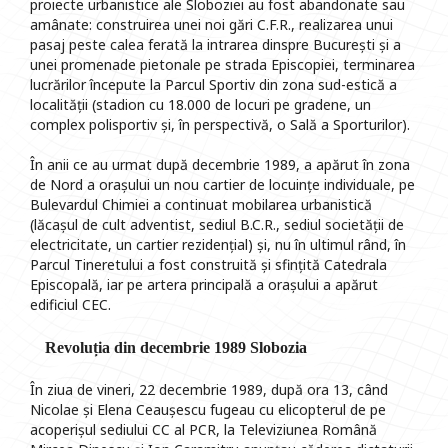
proiecte urbanistice ale Sloboziei au fost abandonate sau
amânate: construirea unei noi gări C.F.R., realizarea unui
pasaj peste calea ferată la intrarea dinspre București și a
unei promenade pietonale pe strada Episcopiei, terminarea
lucrărilor începute la Parcul Sportiv din zona sud-estică a
localității (stadion cu 18.000 de locuri pe gradene, un
complex polisportiv și, în perspectivă, o Sală a Sporturilor).
În anii ce au urmat după decembrie 1989, a apărut în zona
de Nord a orașului un nou cartier de locuințe individuale, pe
Bulevardul Chimiei a continuat mobilarea urbanistică
(lăcașul de cult adventist, sediul B.C.R., sediul societății de
electricitate, un cartier rezidențial) și, nu în ultimul rând, în
Parcul Tineretului a fost construită și sfințită Catedrala
Episcopală, iar pe artera principală a orașului a apărut
edificiul CEC.
Revoluția din decembrie 1989 Slobozia
În ziua de vineri, 22 decembrie 1989, după ora 13, când
Nicolae și Elena Ceaușescu fugeau cu elicopterul de pe
acoperișul sediului CC al PCR, la Televiziunea Română