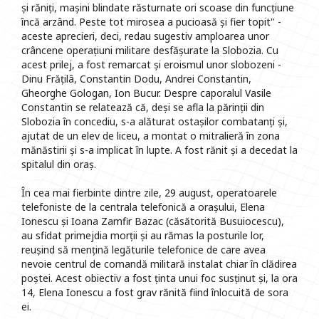
și răniți, mașini blindate răsturnate ori scoase din funcțiune
încă arzând. Peste tot mirosea a pucioasă și fier topit" -
aceste aprecieri, deci, redau sugestiv amploarea unor
crâncene operațiuni militare desfășurate la Slobozia. Cu
acest prilej, a fost remarcat și eroismul unor slobozeni -
Dinu Frățilâ, Constantin Dodu, Andrei Constantin,
Gheorghe Gologan, Ion Bucur. Despre caporalul Vasile
Constantin se relatează că, deși se afla la părinții din
Slobozia în concediu, s-a alăturat ostașilor combatanți și,
ajutat de un elev de liceu, a montat o mitralieră în zona
mănăstirii și s-a implicat în lupte. A fost rănit și a decedat la
spitalul din oraș.
În cea mai fierbinte dintre zile, 29 august, operatoarele
telefoniste de la centrala telefonică a orașului, Elena
Ionescu și Ioana Zamfir Bazac (căsătorită Busuiocescu),
au sfidat primejdia morții și au rămas la posturile lor,
reușind să mențină legăturile telefonice de care avea
nevoie centrul de comandă militară instalat chiar în clădirea
poștei. Acest obiectiv a fost ținta unui foc susținut și, la ora
14, Elena Ionescu a fost grav rănită fiind înlocuită de sora
ei.