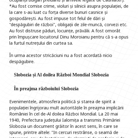
*Au fost comise crime, violuri și silnicii asupra populației, de
la care s-au luat cu forța diverse bunuri casnice și
gospodărești. Au fost impuse tot felul de dări și
"despăgubiri de război", obligații de zile-muncă, corvezi etc.
Au fost distruse păduri, locuințe, prăvălii. A fost omorât
prin împușcare locuitorul Dinu Moroianu pentru că s-a opus
la furtul nutrețului din curtea sa.
În urma acestor stricăciuni nu a fost acordată nicio
despăgubire.
Slobozia și Al doilea Război Mondial Slobozia
În preajma războiului Slobozia
Evenimentele, atmosfera politică și starea de spirit a
populației îngrijorau mult autoritățile în preajma implicării
României în cel de-Al doilea Război Mondial. La 20 mai
1940, Prefectura județului Ialomița a transmis Primăriei
Slobozia un document grăitor în acest sens, în care se
spune, printre altele: "In cercuri restrânse, o seamă de