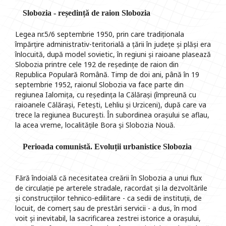
Slobozia - reședință de raion Slobozia
Legea nr.5/6 septembrie 1950, prin care tradiționala
împărțire administrativ-teritorială a țării în județe și plăși era
înlocuită, după model sovietic, în regiuni și raioane plasează
Slobozia printre cele 192 de reședințe de raion din
Republica Populară Română. Timp de doi ani, până în 19
septembrie 1952, raionul Slobozia va face parte din
regiunea Ialomița, cu reședința la Călărași (împreună cu
raioanele Călărași, Fetești, Lehliu și Urziceni), după care va
trece la regiunea București. În subordinea orașului se aflau,
la acea vreme, localitățile Bora și Slobozia Nouă.
Perioada comunistă. Evoluții urbanistice Slobozia
Fără îndoială că necesitatea creării în Slobozia a unui flux
de circulație pe arterele stradale, racordat și la dezvoltările
și construcțiilor tehnico-edilitare - ca sedii de instituții, de
locuit, de comerț sau de prestări servicii - a dus, în mod
voit și inevitabil, la sacrificarea zestrei istorice a orașului,