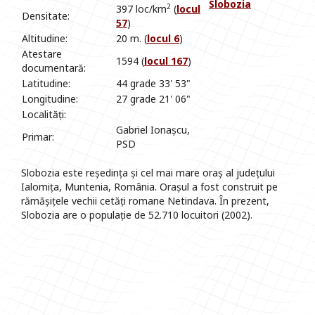
Slobozia
2
397 loc/km
(
locul
Densitate:
57
)
Altitudine:
20 m. (
locul 6
)
Atestare
1594 (
locul 167
)
documentară:
Latitudine:
44 grade 33' 53"
Longitudine:
27 grade 21' 06"
Localități:
Gabriel Ionașcu,
Primar:
PSD
Slobozia este reședința și cel mai mare oraș al județului
Ialomița, Muntenia, România. Orașul a fost construit pe
rămășițele vechii cetăți romane Netindava. În prezent,
Slobozia are o populație de 52.710 locuitori (2002).