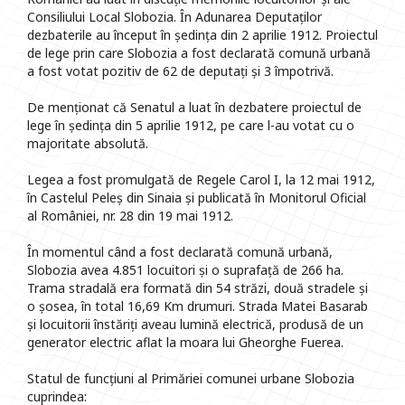
Consiliului Local Slobozia. În Adunarea Deputaților
dezbaterile au început în ședința din 2 aprilie 1912. Proiectul
de lege prin care Slobozia a fost declarată comună urbană
a fost votat pozitiv de 62 de deputați și 3 împotrivă.
De menționat că Senatul a luat în dezbatere proiectul de
lege în ședința din 5 aprilie 1912, pe care l-au votat cu o
majoritate absolută.
Legea a fost promulgată de Regele Carol I, la 12 mai 1912,
în Castelul Peleș din Sinaia și publicată în Monitorul Oficial
al României, nr. 28 din 19 mai 1912.
În momentul când a fost declarată comună urbană,
Slobozia avea 4.851 locuitori și o suprafață de 266 ha.
Trama stradală era formată din 54 străzi, două stradele și
o șosea, în total 16,69 Km drumuri. Strada Matei Basarab
și locuitorii înstăriți aveau lumină electrică, produsă de un
generator electric aflat la moara lui Gheorghe Fuerea.
Statul de funcțiuni al Primăriei comunei urbane Slobozia
cuprindea: