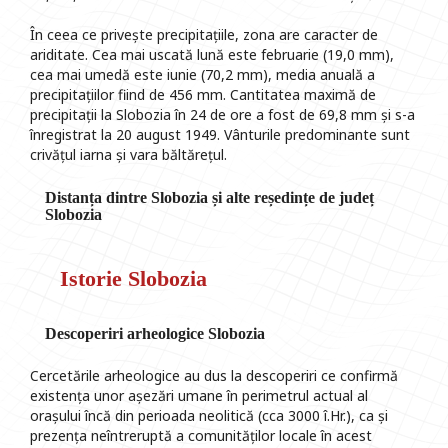
În ceea ce privește precipitațiile, zona are caracter de
ariditate. Cea mai uscată lună este februarie (19,0 mm),
cea mai umedă este iunie (70,2 mm), media anuală a
precipitațiilor fiind de 456 mm. Cantitatea maximă de
precipitații la Slobozia în 24 de ore a fost de 69,8 mm și s-a
înregistrat la 20 august 1949. Vânturile predominante sunt
crivățul iarna și vara băltărețul.
Distanța dintre Slobozia și alte reședințe de județ
Slobozia
Istorie Slobozia
Descoperiri arheologice Slobozia
Cercetările arheologice au dus la descoperiri ce confirmă
existența unor așezări umane în perimetrul actual al
orașului încă din perioada neolitică (cca 3000 î.Hr.), ca și
prezența neîntreruptă a comunităților locale în acest