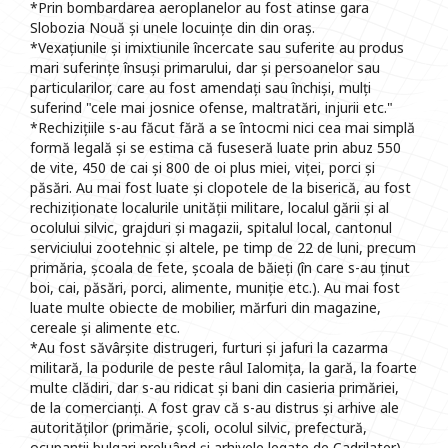
*Prin bombardarea aeroplanelor au fost atinse gara
Slobozia Nouă și unele locuințe din din oraș.
*Vexațiunile și imixtiunile încercate sau suferite au produs
mari suferințe însuși primarului, dar și persoanelor sau
particularilor, care au fost amendați sau închiși, mulți
suferind "cele mai josnice ofense, maltratări, injurii etc."
*Rechizițiile s-au făcut fără a se întocmi nici cea mai simplă
formă legală și se estima că fuseseră luate prin abuz 550
de vite, 450 de cai și 800 de oi plus miei, viței, porci și
păsări. Au mai fost luate și clopotele de la biserică, au fost
rechiziționate localurile unității militare, localul gării și al
ocolului silvic, grajduri și magazii, spitalul local, cantonul
serviciului zootehnic și altele, pe timp de 22 de luni, precum
primăria, școala de fete, școala de băieți (în care s-au ținut
boi, cai, păsări, porci, alimente, muniție etc.). Au mai fost
luate multe obiecte de mobilier, mărfuri din magazine,
cereale și alimente etc.
*Au fost săvârșite distrugeri, furturi și jafuri la cazarma
militară, la podurile de peste râul Ialomița, la gară, la foarte
multe clădiri, dar s-au ridicat și bani din casieria primăriei,
de la comercianți. A fost grav că s-au distrus și arhive ale
autorităților (primărie, școli, ocolul silvic, prefectură,
ocupanții bulgari preluând și arhivele legate de Cadrilater).