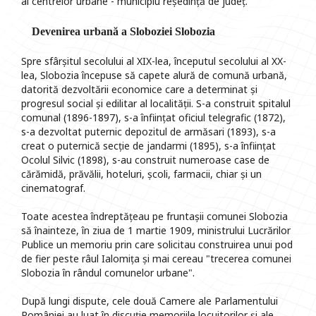
al centrelor urbane - municipiu reședință de județ.
Devenirea urbană a Sloboziei Slobozia
Spre sfârșitul secolului al XIX-lea, începutul secolului al XX-
lea, Slobozia începuse să capete alură de comună urbană,
datorită dezvoltării economice care a determinat și
progresul social și edilitar al localității. S-a construit spitalul
comunal (1896-1897), s-a înființat oficiul telegrafic (1872),
s-a dezvoltat puternic depozitul de armăsari (1893), s-a
creat o puternică secție de jandarmi (1895), s-a înființat
Ocolul Silvic (1898), s-au construit numeroase case de
cărămidă, prăvălii, hoteluri, școli, farmacii, chiar și un
cinematograf.
Toate acestea îndreptățeau pe fruntașii comunei Slobozia
să înainteze, în ziua de 1 martie 1909, ministrului Lucrărilor
Publice un memoriu prin care solicitau construirea unui pod
de fier peste râul Ialomița și mai cereau "trecerea comunei
Slobozia în rândul comunelor urbane".
După lungi dispute, cele două Camere ale Parlamentului
României au luat în discuție memoriile locuitorilor și ale