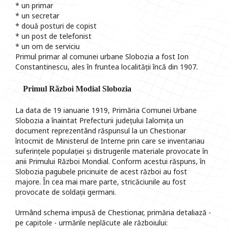
* un primar
* un secretar
* două posturi de copist
* un post de telefonist
* un om de serviciu
Primul primar al comunei urbane Slobozia a fost Ion
Constantinescu, ales în fruntea localității încă din 1907.
Primul Război Modial Slobozia
La data de 19 ianuarie 1919, Primăria Comunei Urbane
Slobozia a înaintat Prefecturii județului Ialomița un
document reprezentând răspunsul la un Chestionar
întocmit de Ministerul de Interne prin care se inventariau
suferințele populației și distrugerile materiale provocate în
anii Primului Război Mondial. Conform acestui răspuns, în
Slobozia pagubele pricinuite de acest război au fost
majore. În cea mai mare parte, stricăciunile au fost
provocate de soldații germani.
Urmând schema impusă de Chestionar, primăria detaliază -
pe capitole - urmările neplăcute ale războiului: