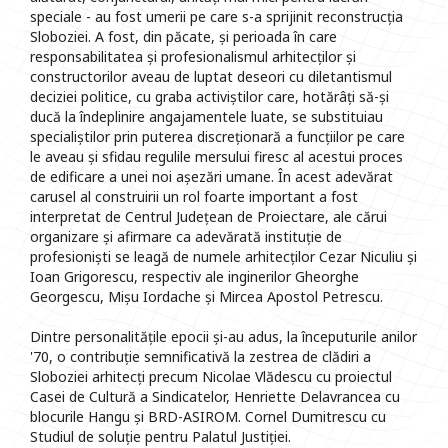
speciale - au fost umerii pe care s-a sprijinit reconstrucția
Sloboziei. A fost, din păcate, și perioada în care
responsabilitatea și profesionalismul arhitecților și
constructorilor aveau de luptat deseori cu diletantismul
deciziei politice, cu graba activiștilor care, hotărâți să-și
ducă la îndeplinire angajamentele luate, se substituiau
specialiștilor prin puterea discreționară a funcțiilor pe care
le aveau și sfidau regulile mersului firesc al acestui proces
de edificare a unei noi așezări umane. În acest adevărat
carusel al construirii un rol foarte important a fost
interpretat de Centrul Județean de Proiectare, ale cărui
organizare și afirmare ca adevărată instituție de
profesioniști se leagă de numele arhitecților Cezar Niculiu și
Ioan Grigorescu, respectiv ale inginerilor Gheorghe
Georgescu, Mișu Iordache și Mircea Apostol Petrescu.
Dintre personalitățile epocii și-au adus, la începuturile anilor
'70, o contribuție semnificativă la zestrea de clădiri a
Sloboziei arhitecți precum Nicolae Vlădescu cu proiectul
Casei de Cultură a Sindicatelor, Henriette Delavrancea cu
blocurile Hangu și BRD-ASIROM. Cornel Dumitrescu cu
Studiul de soluție pentru Palatul Justiției.