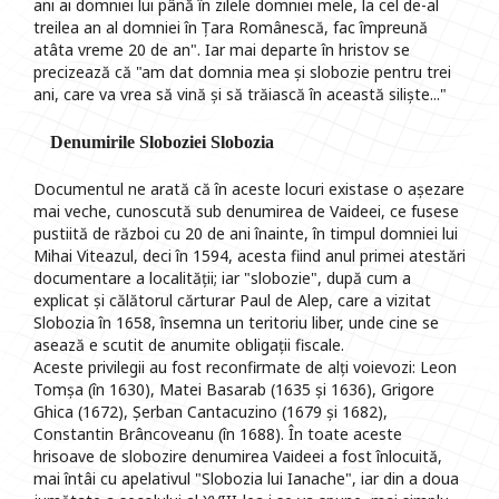
ani ai domniei lui până în zilele domniei mele, la cel de-al
treilea an al domniei în Țara Românescă, fac împreună
atâta vreme 20 de an". Iar mai departe în hristov se
precizează că "am dat domnia mea și slobozie pentru trei
ani, care va vrea să vină și să trăiască în această siliște..."
Denumirile Sloboziei Slobozia
Documentul ne arată că în aceste locuri existase o așezare
mai veche, cunoscută sub denumirea de Vaideei, ce fusese
pustiită de război cu 20 de ani înainte, în timpul domniei lui
Mihai Viteazul, deci în 1594, acesta fiind anul primei atestări
documentare a localității; iar "slobozie", după cum a
explicat și călătorul cărturar Paul de Alep, care a vizitat
Slobozia în 1658, însemna un teritoriu liber, unde cine se
asează e scutit de anumite obligații fiscale.
Aceste privilegii au fost reconfirmate de alți voievozi: Leon
Tomșa (în 1630), Matei Basarab (1635 și 1636), Grigore
Ghica (1672), Șerban Cantacuzino (1679 și 1682),
Constantin Brâncoveanu (în 1688). În toate aceste
hrisoave de slobozire denumirea Vaideei a fost înlocuită,
mai întâi cu apelativul "Slobozia lui Ianache", iar din a doua