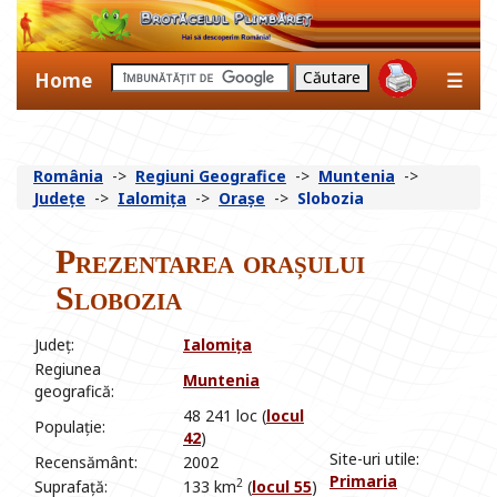
Home
☰
România
->
Regiuni Geografice
->
Muntenia
->
Județe
->
Ialomița
->
Orașe
->
Slobozia
Prezentarea orașului
Slobozia
Județ:
Ialomița
Regiunea
Muntenia
geografică:
48 241 loc (
locul
Populație:
42
)
Site-uri utile:
Recensământ:
2002
Primaria
2
Suprafață:
133 km
(
locul 55
)