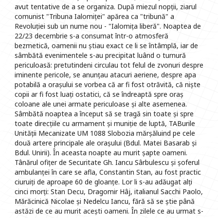
avut tentative de a se organiza. După miezul nopții, ziarul
comunist "Tribuna Ialomiței" apărea ca "tribună" a
Revoluției sub un nume nou - "Ialomița liberă". Noaptea de
22/23 decembrie s-a consumat într-o atmosferă
bezmetică, oamenii nu știau exact ce li se întâmplă, iar de
sâmbătă evenimentele s-au precipitat luând o turnură
periculoasă: pretutindeni circulau tot felul de zvonuri despre
iminente pericole, se anunțau atacuri aeriene, despre apa
potabilă a orașului se vorbea că ar fi fost otrăvită, că niște
copii ar fi fost luați ostatici, că se îndreaptă spre oraș
coloane ale unei armate periculoase și alte asemenea.
Sâmbătă noaptea a început să se tragă sin toate și spre
toate direcțiile cu armament și muniție de luptă, TABurile
Unității Mecanizate UM 1088 Slobozia mărșăluind pe cele
două artere principale ale orașului (Bdul. Matei Basarab și
Bdul. Unirii). În aceasta noapte au murit șapte oameni.
Tânărul ofițer de Securitate Gh. Iancu Sârbulescu și șoferul
ambulanței în care se afla, Constantin Stan, au fost practic
ciuruiți de aproape 60 de gloanțe. Lor li s-au adăugat alți
cinci morți: Stan Decu, Dragomir Hâj, italianul Sacchi Paolo,
Mărăcinică Nicolae și Nedelcu Iancu, fără să se știe până
astăzi de ce au murit acești oameni. În zilele ce au urmat s-