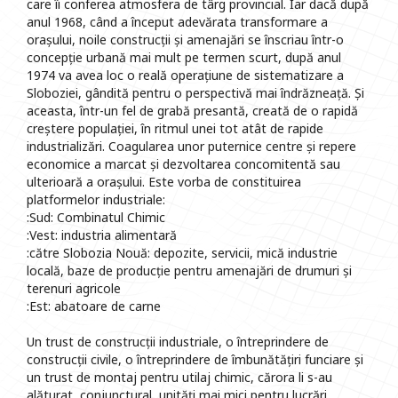
care îi conferea atmosfera de târg provincial. Iar dacă după
anul 1968, când a început adevărata transformare a
orașului, noile construcții și amenajări se înscriau într-o
concepție urbană mai mult pe termen scurt, după anul
1974 va avea loc o reală operațiune de sistematizare a
Sloboziei, gândită pentru o perspectivă mai îndrăzneață. Și
aceasta, într-un fel de grabă presantă, creată de o rapidă
creștere populației, în ritmul unei tot atât de rapide
industrializări. Coagularea unor puternice centre și repere
economice a marcat și dezvoltarea concomitentă sau
ulterioară a orașului. Este vorba de constituirea
platformelor industriale:
:Sud: Combinatul Chimic
:Vest: industria alimentară
:către Slobozia Nouă: depozite, servicii, mică industrie
locală, baze de producție pentru amenajări de drumuri și
terenuri agricole
:Est: abatoare de carne
Un trust de construcții industriale, o întreprindere de
construcții civile, o întreprindere de îmbunătățiri funciare și
un trust de montaj pentru utilaj chimic, cărora li s-au
alăturat, conjunctural, unități mai mici pentru lucrări