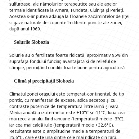
sulfuroase, ale nămolurilor terapeutice sau ale apelor
termale identificate la Amara, Fundata, Ciulnița și Perieți.
Acestea s-ar putea adăuga la filoanele zăcămintelor de țiței
si gaze naturale descoperite în diferite puncte ale zonei,
după anul 1960.
Solurile Slobozia
Solurile au o fertilitate foarte ridicată, aproximativ 95% din
suprafața fondului funciar, avantajată și de relieful de
câmpie, permițând condiții foarte bune pentru agricultură.
Climă și precipitații Slobozia
Climatul zonei orașului este temperat-continental, de tip
pontic, cu manifestări de excese, adică secetos și cu
contraste puternice de temperatură între iarnă și vară.
Media anuală a izotermelor este +10°C și -11°C, luna cea
mai rece a anului fiind ianuarie (temperatură medie -3°C),
iar cea mai caldă iulie (temperatură medie +32,6°C).
Rezultanta este o amplitudine medie a temperaturii de
25,6°C, care este una dintre cele mai ridicate din țară.