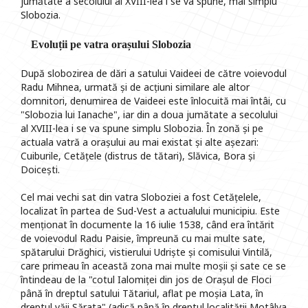
jumătate a secolului al XVIII-lea i se va spune, mai simplu
Slobozia.
Evoluții pe vatra orașului Slobozia
După slobozirea de dări a satului Vaideei de către voievodul
Radu Mihnea, urmată și de acțiuni similare ale altor
domnitori, denumirea de Vaideei este înlocuită mai întâi, cu
"Slobozia lui Ianache", iar din a doua jumătate a secolului
al XVIII-lea i se va spune simplu Slobozia. În zonă și pe
actuala vatră a orașului au mai existat și alte așezari:
Cuiburile, Cetățele (distrus de tătari), Slăvica, Bora și
Doicești.
Cel mai vechi sat din vatra Sloboziei a fost Cetățelele,
localizat în partea de Sud-Vest a actualului municipiu. Este
menționat în documente la 16 iulie 1538, când era întărit
de voievodul Radu Paisie, împreună cu mai multe sate,
spătarului Drăghici, vistierului Udriște și comisului Vintilă,
care primeau în această zona mai multe moșii și sate ce se
întindeau de la "cotul Ialomiței din jos de Orașul de Floci
până în dreptul satului Tătariul, aflat pe moșia Lata, în
dreptul văii Sărata" (adică până în dreptul localității Motâlva