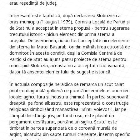
erau reședință de județ.
Interesant este faptul că, după declararea Sloboziei ca
oraș-municipiu (1 august 1979), Comisia Locală de Partid și
de Stat nu a acceptat în stema propusă - pentru sugerarea
trecutului istoric - niciun element din prima stemă a
orașului. De asemenea, nu au fost acceptate nici elemente
din stema lui Matei Basarab, ori din mănăstirea ctitorită de
domnitor. În aceste condiții, deși la Comisia Centrală de
Partid și de Stat au ajuns patru proiecte de stemă pentru
municipiul Slobozia, aceasta nu a acceptat nicio variantă,
datorită absenței elementului de sugestie istorică.
În actuala compoziție heraldică se remarcă un scut tăiat
printr-o diagonală galbenă ce poartă însemnele economiei
locale: agricultura și industria chimică. În partea superioară
dreaptă, pe fond albastru, este reprezentată o construcție
religioasă simbolizând mănăstirea "Sfinții Voievozi", iar pe
câmpul din stânga jos, pe fond roșu, este plasat un
pergament desfășurat, purtând un sigiliu. Scutul este
timbrat în partea superioară de o coroană murală de
argint, alcătuită din șapte turnuri crenelate, însemn specific