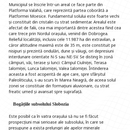
Municipiul se înscrie într-un areal ce face parte din
Platforma Valahă, care reprezintă partea coborâtă a
Platformei Moesice. Fundamentul solului este foarte vechi
și constituit din cristalin cu strat sedimentar. Arealul este
afectat de falii, cea mai importantă dintre acestea fiind cea
care trece prin Nordul orașului, venind din Dobrogea.
Relieful localității, inclusiv cele 11.987 ha din extravilan, a
căror altitudine maximă este de 35 m, este constituit pe
nisipuri și prezintă ondulări, dune și văiugi, ori depresiuni
interdunare orientate N-S sau NE-SV. Se disting în zonă
câmpuri, văi, terase și lunci: Câmpul Ciulniței, Terasa
Ialomiței, Lunca Ialomiței, Valea Ialomiței. Întinderea
aceasta a fost acoperită de ape care, spre sfârșitul
Paleoliticului, s-au scurs în Marea Neagră, de aceea solul
zonei se constituie din formațiuni aluvionare, cu strat
freatic umed și avansat spre suprafață.
Bogățiile subsolului Slobozia
Este posibil ca în vatra orașului să nu se fi făcut
prospecțiuni mai serioase ale subsolului, în care se
presupune a exista prelungiri ale apelor minerale