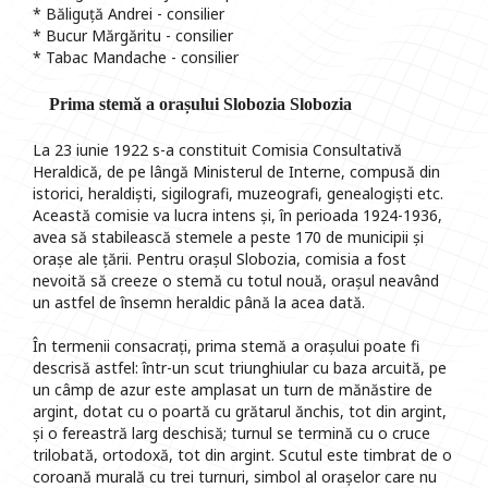
* Băliguță Andrei - consilier
* Bucur Mărgăritu - consilier
* Tabac Mandache - consilier
Prima stemă a orașului Slobozia Slobozia
La 23 iunie 1922 s-a constituit Comisia Consultativă
Heraldică, de pe lângă Ministerul de Interne, compusă din
istorici, heraldiști, sigilografi, muzeografi, genealogiști etc.
Această comisie va lucra intens și, în perioada 1924-1936,
avea să stabilească stemele a peste 170 de municipii și
orașe ale țării. Pentru orașul Slobozia, comisia a fost
nevoită să creeze o stemă cu totul nouă, orașul neavând
un astfel de însemn heraldic până la acea dată.
În termenii consacrați, prima stemă a orașului poate fi
descrisă astfel: într-un scut triunghiular cu baza arcuită, pe
un câmp de azur este amplasat un turn de mănăstire de
argint, dotat cu o poartă cu grătarul ănchis, tot din argint,
și o fereastră larg deschisă; turnul se termină cu o cruce
trilobată, ortodoxă, tot din argint. Scutul este timbrat de o
coroană murală cu trei turnuri, simbol al orașelor care nu