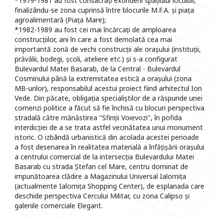
*1979-1981 au fost consacrați extinderii spațiului locuibil,
finalizându-se zona cuprinsă între blocurile M.F.A. și piața
agroalimentară (Piața Mare);
*1982-1989 au fost cei mai încărcați de amploarea
construcțiilor, ani în care a fost demolată cea mai
importantă zonă de vechi construcții ale orașului (instituții,
prăvălii, bodegi, școli, ateliere etc.) și s-a configurat
Bulevardul Matei Basarab, de la Central - Bulevardul
Cosminului până la extremitatea estică a orașului (zona
MB-urilor), responsabilul acestui proiect fiind arhitectul Ion
Vede. Din păcate, obligația specialiștilor de a răspunde unei
comenzi politice a făcut să fie închisă cu blocuri perspectiva
stradală către mănăstirea "Sfinții Voievozi", în pofida
interdicției de a se trata astfel vecinătatea unui monument
istoric. O izbândă urbanistică din acolada acestei perioade
a fost desenarea în realitatea materială a înfățișării orașului
a centrului comercial de la intersecția Bulevardului Matei
Basarab cu strada Ștefan cel Mare, centru dominat de
impunătoarea clădire a Magazinului Universal Ialomița
(actualmente Ialomița Shopping Center), de esplanada care
deschide perspectiva Cercului Militar, cu zona Calipso și
galeriile comerciale Elegant.