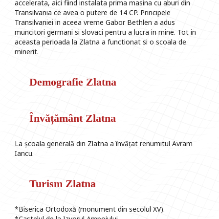
accelerata, aici fiind instalata prima masina cu aburi din
Transilvania ce avea o putere de 14 CP. Principele
Transilvaniei in aceea vreme Gabor Bethlen a adus
muncitori germani si slovaci pentru a lucra in mine. Tot in
aceasta perioada la Zlatna a functionat si o scoala de
minerit.
Demografie Zlatna
Învățământ Zlatna
La școala generală din Zlatna a învățat renumitul Avram
Iancu.
Turism Zlatna
*Biserica Ortodoxă (monument din secolul XV).
*Castelul de la Izvorul Ampoiului.