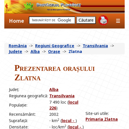
Home
☰
România
->
Regiuni Geografice
->
Transilvania
->
Județe
->
Alba
->
Orașe
->
Zlatna
Prezentarea orașului
Zlatna
Județ:
Alba
Regiunea geografică:
Transilvania
7 490 loc (
locul
Populație:
226
)
Site-uri utile:
Recensământ:
2002
Primaria Zlatna
2
Suprafață:
- km
(
locul -
)
2
Densitate:
- loc/km
(
locul -
)