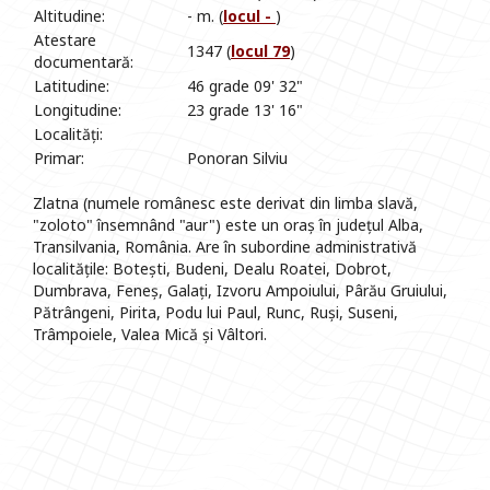
Altitudine:
- m. (
locul -
)
Atestare
1347 (
locul 79
)
documentară:
Latitudine:
46 grade 09' 32"
Longitudine:
23 grade 13' 16"
Localități:
Primar:
Ponoran Silviu
Zlatna (numele românesc este derivat din limba slavă,
"zoloto" însemnând "aur") este un oraș în județul Alba,
Transilvania, România. Are în subordine administrativă
localitățile: Botești, Budeni, Dealu Roatei, Dobrot,
Dumbrava, Feneș, Galați, Izvoru Ampoiului, Pârău Gruiului,
Pătrângeni, Pirita, Podu lui Paul, Runc, Ruși, Suseni,
Trâmpoiele, Valea Mică și Vâltori.