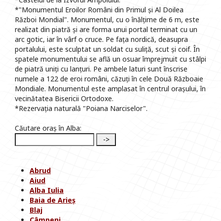
*"Monumentul Eroilor Români din Primul și Al Doilea
Război Mondial". Monumentul, cu o înălțime de 6 m, este
realizat din piatră și are forma unui portal terminat cu un
arc gotic, iar în vârf o cruce. Pe fața nordică, deasupra
portalului, este sculptat un soldat cu suliță, scut și coif. În
spatele monumentului se află un osuar împrejmuit cu stâlpi
de piatră uniți cu lanțuri. Pe ambele laturi sunt înscrise
numele a 122 de eroi români, căzuți în cele Două Războaie
Mondiale. Monumentul este amplasat în centrul orașului, în
vecinătatea Bisericii Ortodoxe.
*Rezervația naturală "Poiana Narciselor".
Căutare oraș în Alba:
Abrud
Aiud
Alba Iulia
Baia de Arieș
Blaj
Câmpeni