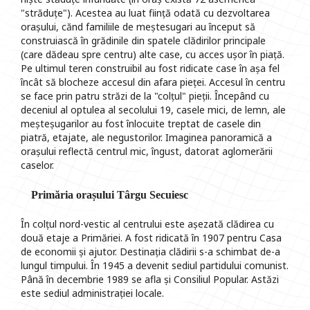
"străduțe"). Acestea au luat ființă odată cu dezvoltarea
orașului, cănd familiile de meștesugari au început să
construiască în grădinile din spatele clădirilor principale
(care dădeau spre centru) alte case, cu acces ușor în piață.
Pe ultimul teren construibil au fost ridicate case în așa fel
încât să blocheze accesul din afara pieței. Accesul în centru
se face prin patru străzi de la "colțul" pieții. Începând cu
deceniul al optulea al secolului 19, casele mici, de lemn, ale
meșteșugarilor au fost înlocuite treptat de casele din
piatră, etajate, ale negustorilor. Imaginea panoramică a
orașului reflectă centrul mic, îngust, datorat aglomerării
caselor.
Primăria orașului Târgu Secuiesc
În colțul nord-vestic al centrului este așezată clădirea cu
două etaje a Primăriei. A fost ridicată în 1907 pentru Casa
de economii și ajutor. Destinația clădirii s-a schimbat de-a
lungul timpului. În 1945 a devenit sediul partidului comunist.
Până în decembrie 1989 se afla și Consiliul Popular. Astăzi
este sediul administrației locale.