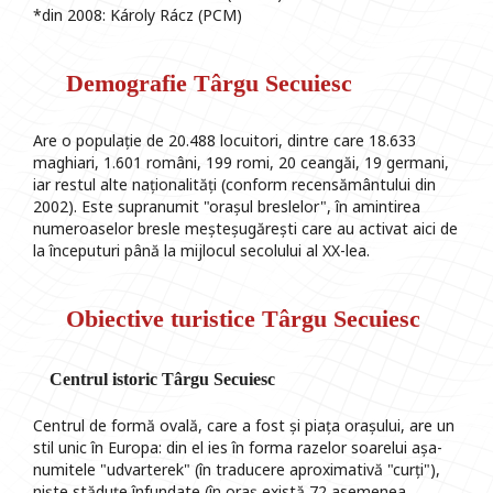
*din 2008: Károly Rácz (PCM)
Demografie Târgu Secuiesc
Are o populație de 20.488 locuitori, dintre care 18.633
maghiari, 1.601 români, 199 romi, 20 ceangăi, 19 germani,
iar restul alte naționalități (conform recensământului din
2002). Este supranumit "orașul breslelor", în amintirea
numeroaselor bresle meșteșugărești care au activat aici de
la începuturi până la mijlocul secolului al XX-lea.
Obiective turistice Târgu Secuiesc
Centrul istoric Târgu Secuiesc
Centrul de formă ovală, care a fost și piața orașului, are un
stil unic în Europa: din el ies în forma razelor soarelui așa-
numitele "udvarterek" (în traducere aproximativă "curți"),
niște stăduțe înfundate (în oraș există 72 asemenea