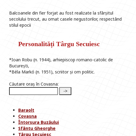
Balcoanele din fier forjat au fost realizate la sfârșitul
secolului trecut, au ornat casele negustorilor, respectând
stilul epocii
Personalități Târgu Secuiesc
*Ioan Robu (n. 1944), arhiepiscop romano-catolic de
București,
*Béla Markó (n. 1951), scriitor și om politic.
Căutare oraș în Covasna:
Baraolt
Covasna
Întorsura Buzăului
Sfântu Gheorghe
Târgu Secuiesc