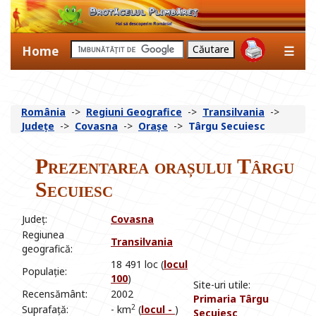
Home
☰
România
->
Regiuni Geografice
->
Transilvania
->
Județe
->
Covasna
->
Orașe
->
Târgu Secuiesc
Prezentarea orașului Târgu
Secuiesc
Județ:
Covasna
Regiunea
Transilvania
geografică:
18 491 loc (
locul
Populație:
100
)
Site-uri utile:
Recensământ:
2002
Primaria Târgu
2
Suprafață:
- km
(
locul -
)
Secuiesc