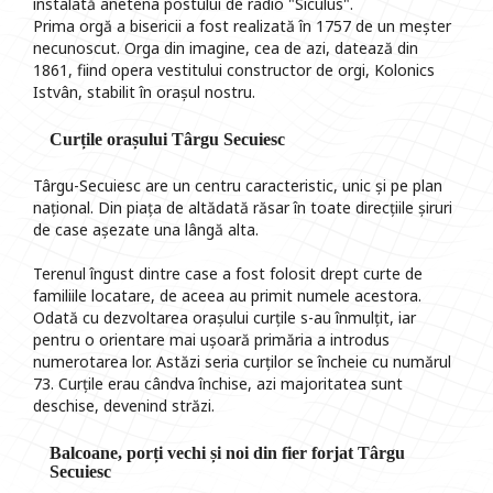
instalată anetena postului de radio "Siculus".
Prima orgă a bisericii a fost realizată în 1757 de un meșter
necunoscut. Orga din imagine, cea de azi, datează din
1861, fiind opera vestitului constructor de orgi, Kolonics
Istvân, stabilit în orașul nostru.
Curțile orașului Târgu Secuiesc
Târgu-Secuiesc are un centru caracteristic, unic și pe plan
național. Din piața de altădată răsar în toate direcțiile șiruri
de case așezate una lângă alta.
Terenul îngust dintre case a fost folosit drept curte de
familiile locatare, de aceea au primit numele acestora.
Odată cu dezvoltarea orașului curțile s-au înmulțit, iar
pentru o orientare mai ușoară primăria a introdus
numerotarea lor. Astăzi seria curților se încheie cu numărul
73. Curțile erau cândva închise, azi majoritatea sunt
deschise, devenind străzi.
Balcoane, porți vechi și noi din fier forjat Târgu
Secuiesc