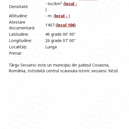
2
- loc/km
(
locul -
Densitate:
)
Altitudine:
- m. (
locul -
)
Atestare
1407 (
locul 106
)
documentară:
Latitudine:
46 grade 00' 00"
Longitudine:
26 grade 07' 00"
Localități:
Lunga
Primar:
Târgu Secuiesc este un municipiu din județul Covasna,
România, totodată centrul scaunului istoric secuiesc Kézd.