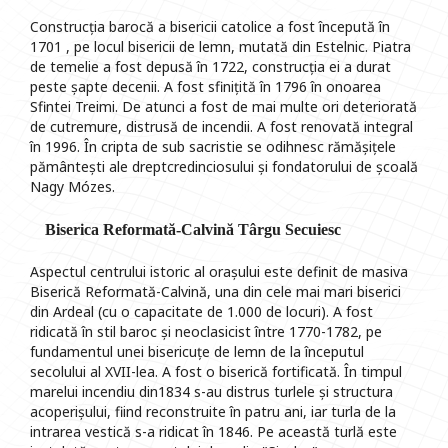
Construcția barocă a bisericii catolice a fost începută în
1701 , pe locul bisericii de lemn, mutată din Estelnic. Piatra
de temelie a fost depusă în 1722, construcția ei a durat
peste șapte decenii. A fost sfinițită în 1796 în onoarea
Sfintei Treimi. De atunci a fost de mai multe ori deteriorată
de cutremure, distrusă de incendii. A fost renovată integral
în 1996. În cripta de sub sacristie se odihnesc rămășițele
pământești ale dreptcredinciosului și fondatorului de școală
Nagy Mózes.
Biserica Reformată-Calvină Târgu Secuiesc
Aspectul centrului istoric al orașului este definit de masiva
Biserică Reformată-Calvină, una din cele mai mari biserici
din Ardeal (cu o capacitate de 1.000 de locuri). A fost
ridicată în stil baroc și neoclasicist între 1770-1782, pe
fundamentul unei bisericuțe de lemn de la începutul
secolului al XVII-lea. A fost o biserică fortificată. În timpul
marelui incendiu din1834 s-au distrus turlele și structura
acoperișului, fiind reconstruite în patru ani, iar turla de la
intrarea vestică s-a ridicat în 1846. Pe această turlă este