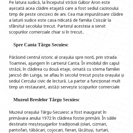
Pe latura sudică, la începutul străzii Gábor Áron este
așezată acea clădire etajată care a fost sediul cazinoului
timp de peste cincizeci de ani. Cea mai impunătoare clădire
a laturii sudice este casa ridicată de familia Csiszár la
sfârsitul secolului trecut. Parterul acesteia a servit
scopurilor comerciale chiar si în trecut..
Spre Canta Târgu Secuiesc
Părăsind centrul istoric al orașului spre nord, prin strada
Toamnei, ajungem în cartierul Canta. În imobilul din capul
străzii, în clădirea cu două etaje, ornată cu stema familiei
Jancsó din Lunga, se aflau în secolul trecut poșta orașului și
sediul Cercului civic de lectură. La parter a funcționat mult
timp un restaurant, astăzi servește scopurilor comerciale
Muzeul Breslelor Târgu Secuiesc
Muzeul orașului Târgu-Secuiesc a fost inaugurat în
primăvara anului 1972 în clădirea fostei primării. În sălile
destinate meșteșugarilor tradiționali (olari, cizmari,
pantofari, tăbăcari, cojocari, fierari, lăcătuși, turtari,