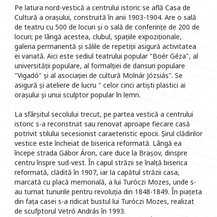
Pe latura nord-vestică a centrului istoric se află Casa de
Cultură a orașului, construită în anii 1903-1904. Are o sală
de teatru cu 500 de locuri și o sală de conferințe de 200 de
locuri; pe lângă acestea, clubul, spațiile expoziționale,
galeria permanentă și sălile de repetiții asigură activitatea
ei variată. Aici este sediul teatrului popular "Boér Géza", al
universității populare, al formalției de dansuri populare
"Vigadó" și al asociației de cultură Molnár Józsiás". Se
asigură și ateliere de lucru " celor cinci artiști plastici ai
orașului și unui sculptor popular în lemn.
La sfârșitul secolului trecut, pe partea vestică a centrului
istoric s-a reconstruit sau renovat aproape fiecare casă
potrivit stilului secesionist caraeteristic epocii. Șirul clădirilor
vestice este încheiat de biserica reformată. Lângă ea
începe strada Gábor Áron, care duce la Brașov, dinspre
centru înspre sud-vest. În capul străzii se înalță biserica
reformată, clădită în 1907, iar la capătul străzii casa,
marcată cu placă memorială, a lui Turóczi Mozes, unde s-
au turnat tunurile pentru revoluția din 1848-1849. În piațeta
din fața casei s-a ridicat bustul lui Turóczi Mozes, realizat
de scufptorul Vetró András în 1993.