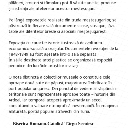
pălărieri, croitori și tâmplari) pot fi văzute unelte, produse
și instalații ale atelierelor acestor meșteșugari.
Pe lângă exponatele realizate din truda meșteșugarilor, se
păstrează în fiecare sală documente scrise, steaguri, lăzi,
table ale diferitelor bresle și asociații meșteșugărești
Expoziția cu caracter istoric ilustrează dezvoltarea
economico-socială a orașului. Documentele revoluției de la
1848-1849 au fost așezate într-o sală separată.
În sălile destinate artei plastice se organizează expoziții
periodice din lucrările artiștilor invitați.
O notă distinctă a colectiilor muzeale o constituie cele
aproape două sute de păpuși, majoritatea îmbrăcate în
port popular unguresc. Din punctul de vedere al răspândirii
teritoriale sunt reprezentate aproape toate ~inuturile din
Ardeal, iar temporal acoperă aproximativ un secol,
constituind o valoare etnografică inestimabilă. În imaginea
alăturată, portul popular străvechi din Turia.
Biserica Romano-Catolică Târgu Secuiesc