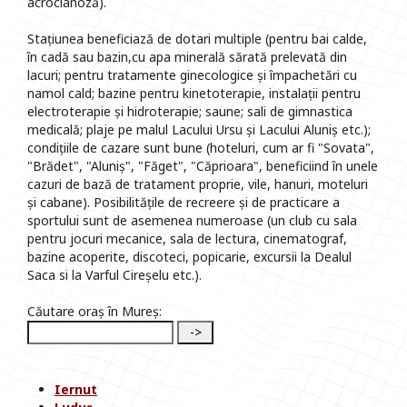
acrocianoză).
Stațiunea beneficiază de dotari multiple (pentru bai calde,
în cadă sau bazin,cu apa minerală sărată prelevată din
lacuri; pentru tratamente ginecologice și împachetări cu
namol cald; bazine pentru kinetoterapie, instalații pentru
electroterapie și hidroterapie; saune; sali de gimnastica
medicală; plaje pe malul Lacului Ursu și Lacului Aluniș etc.);
condițiile de cazare sunt bune (hoteluri, cum ar fi "Sovata",
"Brădet", "Aluniș", "Făget", "Căprioara", beneficiind în unele
cazuri de bază de tratament proprie, vile, hanuri, moteluri
și cabane). Posibilitățile de recreere și de practicare a
sportului sunt de asemenea numeroase (un club cu sala
pentru jocuri mecanice, sala de lectura, cinematograf,
bazine acoperite, discoteci, popicarie, excursii la Dealul
Saca si la Varful Cireșelu etc.).
Căutare oraș în Mureș:
Iernut