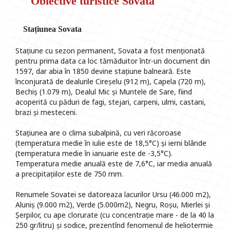
Obiective turistice Sovata
Stațiunea Sovata
Stațiune cu sezon permanent, Sovata a fost menționată
pentru prima data ca loc tămăduitor într-un document din
1597, dar abia în 1850 devine stațiune balneară. Este
înconjurată de dealurile Cireșelu (912 m), Capela (720 m),
Bechiș (1.079 m), Dealul Mic și Muntele de Sare, fiind
acoperită cu păduri de fagi, stejari, carpeni, ulmi, castani,
brazi și mesteceni.
Stațiunea are o clima subalpină, cu veri răcoroase
(temperatura medie în iulie este de 18,5°C) și ierni blânde
(temperatura medie în ianuarie este de -3,5°C).
Temperatura medie anuală este de 7,6°C, iar media anuală
a precipitațiilor este de 750 mm.
Renumele Sovatei se datoreaza lacurilor Ursu (46.000 m2),
Aluniș (9.000 m2), Verde (5.000m2), Negru, Roșu, Mierlei și
Șerpilor, cu ape clorurate (cu concentrație mare - de la 40 la
250 gr/litru) și sodice, prezentînd fenomenul de heliotermie