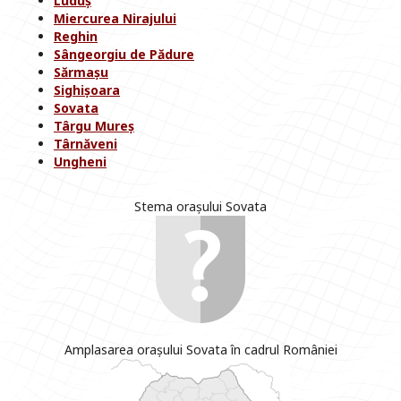
Luduș
Miercurea Nirajului
Reghin
Sângeorgiu de Pădure
Sărmașu
Sighișoara
Sovata
Târgu Mureș
Târnăveni
Ungheni
Stema orașului Sovata
Amplasarea orașului Sovata în cadrul României