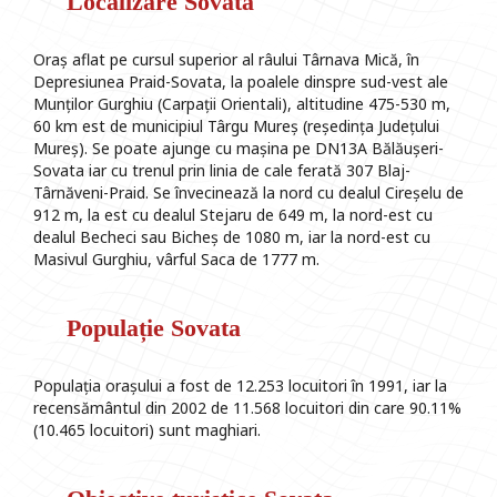
Localizare Sovata
Oraș aflat pe cursul superior al râului Târnava Mică, în
Depresiunea Praid-Sovata, la poalele dinspre sud-vest ale
Munților Gurghiu (Carpații Orientali), altitudine 475-530 m,
60 km est de municipiul Târgu Mureș (reședința Județului
Mureș). Se poate ajunge cu mașina pe DN13A Bălăușeri-
Sovata iar cu trenul prin linia de cale ferată 307 Blaj-
Târnăveni-Praid. Se învecinează la nord cu dealul Cireșelu de
912 m, la est cu dealul Stejaru de 649 m, la nord-est cu
dealul Becheci sau Bicheș de 1080 m, iar la nord-est cu
Masivul Gurghiu, vârful Saca de 1777 m.
Populație Sovata
Populația orașului a fost de 12.253 locuitori în 1991, iar la
recensământul din 2002 de 11.568 locuitori din care 90.11%
(10.465 locuitori) sunt maghiari.