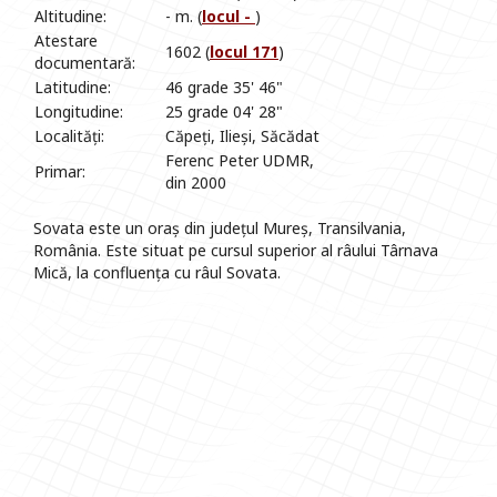
Altitudine:
- m. (
locul -
)
Atestare
1602 (
locul 171
)
documentară:
Latitudine:
46 grade 35' 46"
Longitudine:
25 grade 04' 28"
Localități:
Căpeți, Ilieși, Săcădat
Ferenc Peter UDMR,
Primar:
din 2000
Sovata este un oraș din județul Mureș, Transilvania,
România. Este situat pe cursul superior al râului Târnava
Mică, la confluența cu râul Sovata.