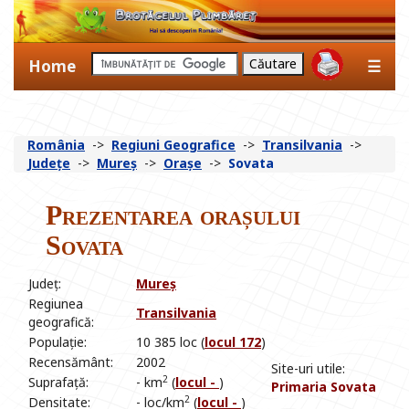
Home
☰
România
->
Regiuni Geografice
->
Transilvania
->
Județe
->
Mureș
->
Orașe
->
Sovata
Prezentarea orașului
Sovata
Județ:
Mureș
Regiunea
Transilvania
geografică:
Populație:
10 385 loc (
locul 172
)
Recensământ:
2002
Site-uri utile:
2
Suprafață:
- km
(
locul -
)
Primaria Sovata
2
Densitate:
- loc/km
(
locul -
)