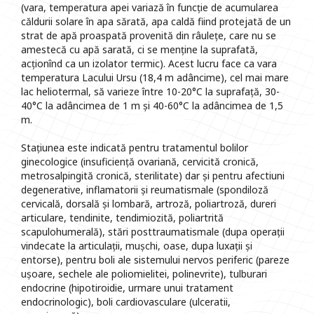
(vara, temperatura apei variază în funcție de acumularea
căldurii solare în apa sărată, apa caldă fiind protejată de un
strat de apă proaspată provenită din râulețe, care nu se
amestecă cu apă sarată, ci se menține la suprafată,
acționînd ca un izolator termic). Acest lucru face ca vara
temperatura Lacului Ursu (18,4 m adâncime), cel mai mare
lac heliotermal, să varieze între 10-20°C la suprafață, 30-
40°C la adâncimea de 1 m și 40-60°C la adâncimea de 1,5
m.
Stațiunea este indicată pentru tratamentul bolilor
ginecologice (insuficiență ovariană, cervicită cronică,
metrosalpingită cronică, sterilitate) dar și pentru afectiuni
degenerative, inflamatorii și reumatismale (spondiloză
cervicală, dorsală și lombară, artroză, poliartroză, dureri
articulare, tendinite, tendimiozită, poliartrită
scapulohumerală), stări posttraumatismale (dupa operații
vindecate la articulații, mușchi, oase, dupa luxații și
entorse), pentru boli ale sistemului nervos periferic (pareze
ușoare, sechele ale poliomielitei, polinevrite), tulburari
endocrine (hipotiroidie, urmare unui tratament
endocrinologic), boli cardiovasculare (ulceratii,