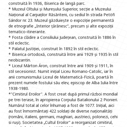
construită în 1936, Biserica de langă parc.
* Muzeul Oltului și Mureșului Superior, secție a Muzeului
Național al Carpaților Răsăriteni, cu sediul în strada Petöfi
Sándor nr. 23. Muzeul găzduiește o expoziție permanentă
de etnografie „Interior țărănesc”, precum și alte expoziții
tematico-itinerante.
* Fosta clădire a Consiliului Județean, construită în 1886 în
stil eclectic.
* Palatul Justiției, construit în 1892 în stil eclectic.
* Biserica ortodoxă, construită între anii 1929 și 1935 în stil
neobizantin.
* Liceul Márton Áron, construit între anii 1909 și 1911, în
stil secesionist. Numit inițial Liceu Romano-Catolic, iar în
anii comunismului Liceul de Matematică-Fizică, poartă în
prezent numele fostului său elev, episcop de Alba Iulia între
1938-1980.
*"Cimitirul Eroilor". A fost creat după primul război mondial
pe trei terase, în apropierea Corpului Batalionului 2 Pionieri.
Numărul total al celor înhumați a fost de 1077. Inițial, aici
au fost înmormântați 422 soldați de diverse naționalități
(români, italieni, germani, maghiari, austrieci, polonezi, cehi
si ruși). Societatea „Cultul Eroilor” a reorganizat cimitirul,