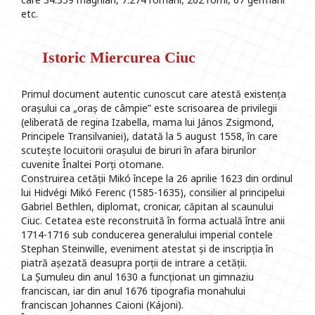
etc.
Istoric Miercurea Ciuc
Primul document autentic cunoscut care atestă existența
orașului ca „oraș de câmpie” este scrisoarea de privilegii
(eliberată de regina Izabella, mama lui János Zsigmond,
Principele Transilvaniei), datată la 5 august 1558, în care
scutește locuitorii orașului de biruri în afara birurilor
cuvenite Înaltei Porți otomane.
Construirea cetății Mikó începe la 26 aprilie 1623 din ordinul
lui Hidvégi Mikó Ferenc (1585-1635), consilier al principelui
Gabriel Bethlen, diplomat, cronicar, căpitan al scaunului
Ciuc. Cetatea este reconstruită în forma actuală între anii
1714-1716 sub conducerea generalului imperial contele
Stephan Steinwille, eveniment atestat și de inscripția în
piatră așezată deasupra porții de intrare a cetății.
La Șumuleu din anul 1630 a funcționat un gimnaziu
franciscan, iar din anul 1676 tipografia monahului
franciscan Johannes Caioni (Kájoni).