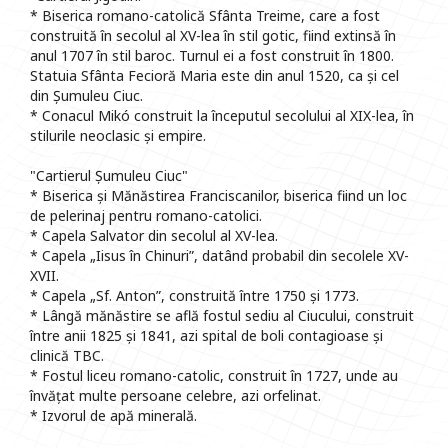
* Biserica romano-catolică Sfânta Treime, care a fost
construită în secolul al XV-lea în stil gotic, fiind extinsă în
anul 1707 în stil baroc. Turnul ei a fost construit în 1800.
Statuia Sfânta Fecioră Maria este din anul 1520, ca și cel
din Șumuleu Ciuc.
* Conacul Mikó construit la începutul secolului al XIX-lea, în
stilurile neoclasic și empire.
"Cartierul Șumuleu Ciuc"
* Biserica și Mănăstirea Franciscanilor, biserica fiind un loc
de pelerinaj pentru romano-catolici.
* Capela Salvator din secolul al XV-lea.
* Capela „Iisus în Chinuri”, datând probabil din secolele XV-
XVII.
* Capela „Sf. Anton”, construită între 1750 și 1773.
* Lângă mănăstire se află fostul sediu al Ciucului, construit
între anii 1825 și 1841, azi spital de boli contagioase și
clinică TBC.
* Fostul liceu romano-catolic, construit în 1727, unde au
învățat multe persoane celebre, azi orfelinat.
* Izvorul de apă minerală.