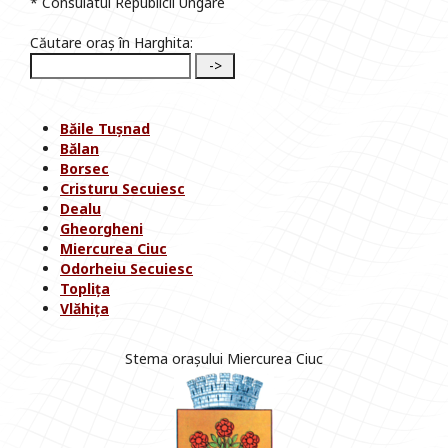
* Consulatul Republicii Ungare
Căutare oraș în Harghita:
Băile Tușnad
Bălan
Borsec
Cristuru Secuiesc
Dealu
Gheorgheni
Miercurea Ciuc
Odorheiu Secuiesc
Toplița
Vlăhița
Stema orașului Miercurea Ciuc