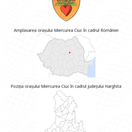
Amplasarea orașului Miercurea Ciuc în cadrul României
Poziția orașului Miercurea Ciuc în cadrul județului Harghita