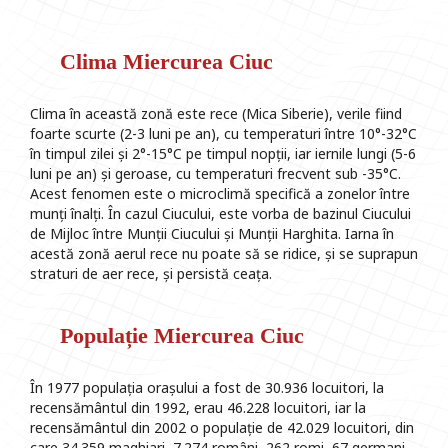
Clima Miercurea Ciuc
Clima în această zonă este rece (Mica Siberie), verile fiind
foarte scurte (2-3 luni pe an), cu temperaturi între 10°-32°C
în timpul zilei și 2°-15°C pe timpul nopții, iar iernile lungi (5-6
luni pe an) și geroase, cu temperaturi frecvent sub -35°C.
Acest fenomen este o microclimă specifică a zonelor între
munți înalți. În cazul Ciucului, este vorba de bazinul Ciucului
de Mijloc între Munții Ciucului și Munții Harghita. Iarna în
acestă zonă aerul rece nu poate să se ridice, și se suprapun
straturi de aer rece, și persistă ceața.
Populație Miercurea Ciuc
În 1977 populația orașului a fost de 30.936 locuitori, la
recensământul din 1992, erau 46.228 locuitori, iar la
recensământul din 2002 o populație de 42.029 locuitori, din
care 34.359 maghiari, 7.274 români, 262 romi, 67 germani