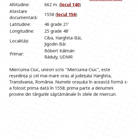
Altitudine:
662 m. (
locul 140
)
Atestare
1558 (
locul 156
)
documentară:
Latitudine:
46 grade 21'
Longitudine:
25 grade 48'
Ciba, Harghita-Băi,
Localități:
Jigodin-Băi
Róbert Kálmán
Primar:
Ráduly, UDMR
Miercurea Ciuc, uneori scris "Miercurea-Ciuc", este
reședința și cel mai mare oraș al județului Harghita,
Transilvania, România. Numele orașului în această formă s-
a folosit prima dată în 1558; prima parte a denumirii
provine din târgurile săptămânale în zilele de miercuri.