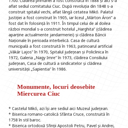
1700. Clădirea primăriei a fost construită în 1888 și aici s-a
aflat sediul comitatului Ciuc. După revoluția din 1848 s-a
construit spitalul vechi, aflat lângă cetatea Mikó. Palatul
Justiției a fost construit în 1905, iar liceul „Márton Áron” a
fost dat în folosință în 1911. În timpul celui de al doilea
război mondial s-a construit hotelul „Harghita” (clădirea
aparține actualmente jandarmeriei) și clădirea Băncii
Naționale în perioada interbelică. Casa de cultură
municipală a fost construită în 1963, patinoarul artificial
„Vákár Lajos” în 1970, Spitalul județean și Policlinica în
1972, Galeria „Nagy Imre” în 1973, clădirea Consiliului
județean, Casa de cultură a sindicatelor și clădirea
universității „Sapientia” în 1986.
Monumente, locuri deosebite
Miercurea Ciuc
* Castelul Mikó, azi își are sediul aici Muzeul județean.
* Biserica romano-catolică Sfânta Cruce, construită în
1758 în stil baroc.
* Biserica ortodoxă Sfinții Apostoli Petru, Pavel și Andrei,