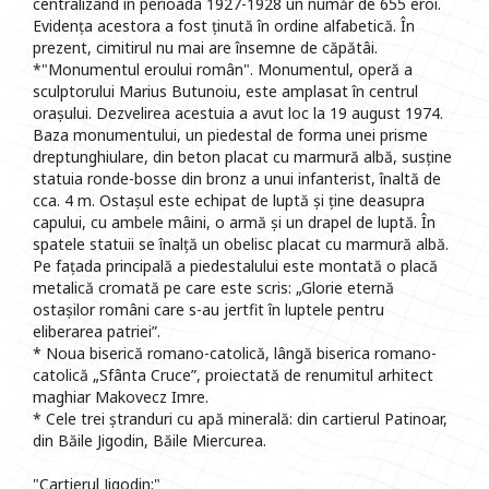
centralizând in perioada 1927-1928 un număr de 655 eroi.
Evidența acestora a fost ținută în ordine alfabetică. În
prezent, cimitirul nu mai are însemne de căpătâi.
*"Monumentul eroului român". Monumentul, operă a
sculptorului Marius Butunoiu, este amplasat în centrul
orașului. Dezvelirea acestuia a avut loc la 19 august 1974.
Baza monumentului, un piedestal de forma unei prisme
dreptunghiulare, din beton placat cu marmură albă, susține
statuia ronde-bosse din bronz a unui infanterist, înaltă de
cca. 4 m. Ostașul este echipat de luptă și ține deasupra
capului, cu ambele mâini, o armă și un drapel de luptă. În
spatele statuii se înalță un obelisc placat cu marmură albă.
Pe fațada principală a piedestalului este montată o placă
metalică cromată pe care este scris: „Glorie eternă
ostașilor români care s-au jertfit în luptele pentru
eliberarea patriei”.
* Noua biserică romano-catolică, lângă biserica romano-
catolică „Sfânta Cruce”, proiectată de renumitul arhitect
maghiar Makovecz Imre.
* Cele trei ștranduri cu apă minerală: din cartierul Patinoar,
din Băile Jigodin, Băile Miercurea.
"Cartierul Jigodin:"