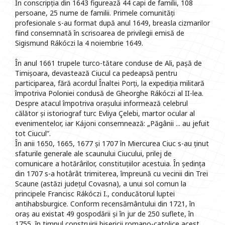
În conscripția din 1643 figurează 44 capi de familii, 108
persoane, 25 nume de familii. Primele comunități
profesionale s-au format după anul 1649, breasla cizmarilor
fiind consemnată în scrisoarea de privilegii emisă de
Sigismund Rákóczi la 4 noiembrie 1649.
În anul 1661 trupele turco-tătare conduse de Ali, pașă de
Timișoara, devastează Ciucul ca pedeapsă pentru
participarea, fără acordul Înaltei Porți, la expediția militară
împotriva Poloniei condusă de Gheorghe Rákóczi al II-lea.
Despre atacul împotriva orașului informează celebrul
călător și istoriograf turc Evliya Çelebi, martor ocular al
evenimentelor, iar Kájoni consemnează: „Păgânii ... au jefuit
tot Ciucul”.
În anii 1650, 1665, 1677 și 1707 în Miercurea Ciuc s-au ținut
sfaturile generale ale scaunului Ciucului, prilej de
comunicare a hotărârilor, constituțiilor acestuia. În ședința
din 1707 s-a hotârât trimiterea, împreună cu vecinii din Trei
Scaune (astăzi județul Covasna), a unui sol comun la
principele Francisc Rákóczi I., conducătorul luptei
antihabsburgice. Conform recensământului din 1721, în
oraș au existat 49 gospodării și în jur de 250 suflete, în
1755, în timpul construirii bisericii romano-catolice acest