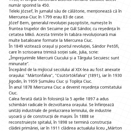
număr sporind la 450.
Teleki József, în jurnalul său de călătorie, menționează că în
Miercurea-Ciuc în 1799 erau 83 de case.
Józef Bem, generalul revoluției pașoptiste, numește în
fruntea trupelor din Secuime pe Gál Sándor, cu reședința în
cetatea Mikó. Acesta trimite în tabăra revoluționară mai
multe batalioane formate la Miercurea Ciuc.
În 1849 vizitează orașul și poetul revoluției, Sándor Petőfi,
care în scrisoarea trimisă soției sale, Julia, scrie:
„Împrejurimile Miercurii Ciucului și a Târgului Secuiesc sunt
minunate”.
Începând de la mijlocul secolului al XIX-lea au fost anexate
orașului: "Mártonfalva", "Csütörtökfalva" (1891), iar în 1930
Jigodin, în 1959 Șumuleu Ciuc și Toplița Ciuc.
În anul 1878 Miercurea Ciuc a devenit reședința comitatului
Ciuc.
Calea ferată dată în folosință la 5 aprilie 1897 a adus
schimbări radicale în dezvoltarea orașului. Se înființează
unități industriale de prelucrarea lemnului, de industrie
ușoară și de construcții de mașini. În 1888 se
reconstruiește spitalul, în 1898 se termină construcția
clădirii primăriei, iar în 1911 clădirea actualului liceu „Márton