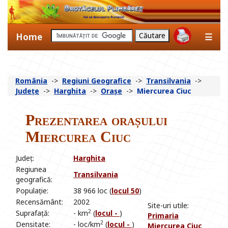
Home
☰
România
->
Regiuni Geografice
->
Transilvania
->
Județe
->
Harghita
->
Orașe
->
Miercurea Ciuc
Prezentarea orașului
Miercurea Ciuc
Județ:
Harghita
Regiunea
Transilvania
geografică:
Populație:
38 966 loc (
locul 50
)
Recensământ:
2002
Site-uri utile:
2
Suprafață:
- km
(
locul -
)
Primaria
2
Densitate:
- loc/km
(
locul -
)
Miercurea Ciuc