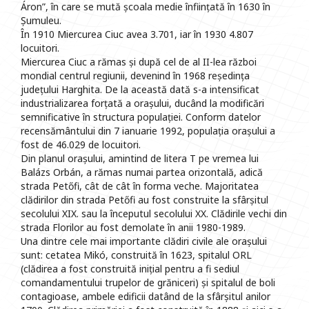
Áron”, în care se mută școala medie înființată în 1630 în
Șumuleu.
În 1910 Miercurea Ciuc avea 3.701, iar în 1930 4.807
locuitori.
Miercurea Ciuc a rămas și după cel de al II-lea război
mondial centrul regiunii, devenind în 1968 reședința
județului Harghita. De la această dată s-a intensificat
industrializarea forțată a orașului, ducând la modificări
semnificative în structura populației. Conform datelor
recensământului din 7 ianuarie 1992, populația orașului a
fost de 46.029 de locuitori.
Din planul orașului, amintind de litera T pe vremea lui
Balázs Orbán, a rămas numai partea orizontală, adică
strada Petőfi, cât de cât în forma veche. Majoritatea
clădirilor din strada Petőfi au fost construite la sfârșitul
secolului XIX. sau la începutul secolului XX. Clădirile vechi din
strada Florilor au fost demolate în anii 1980-1989.
Una dintre cele mai importante clădiri civile ale orașului
sunt: cetatea Mikó, construită în 1623, spitalul ORL
(clădirea a fost construită inițial pentru a fi sediul
comandamentului trupelor de grăniceri) și spitalul de boli
contagioase, ambele edificii datând de la sfârșitul anilor