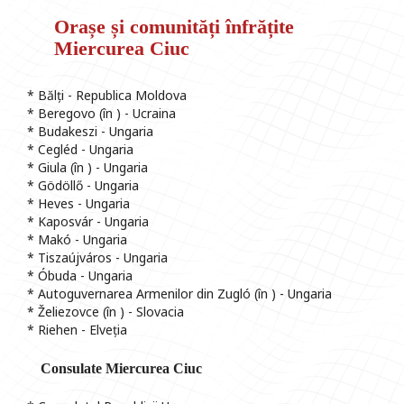
Orașe și comunități înfrățite
Miercurea Ciuc
* Bălți - Republica Moldova
* Beregovo (în ) - Ucraina
* Budakeszi - Ungaria
* Cegléd - Ungaria
* Giula (în ) - Ungaria
* Gödöllő - Ungaria
* Heves - Ungaria
* Kaposvár - Ungaria
* Makó - Ungaria
* Tiszaújváros - Ungaria
* Óbuda - Ungaria
* Autoguvernarea Armenilor din Zugló (în ) - Ungaria
* Želiezovce (în ) - Slovacia
* Riehen - Elveția
Consulate Miercurea Ciuc