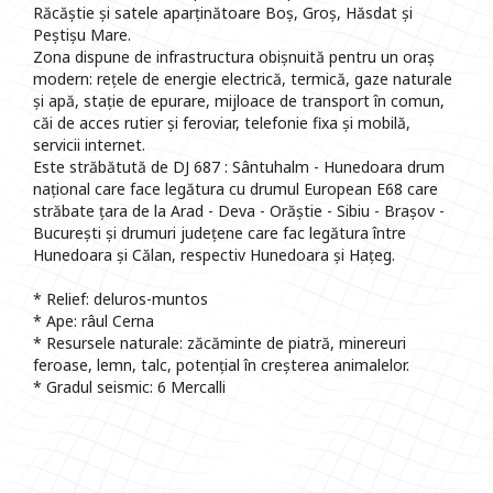
Răcăștie și satele aparținătoare Boș, Groș, Hăsdat și
Peștișu Mare.
Zona dispune de infrastructura obișnuită pentru un oraș
modern: rețele de energie electrică, termică, gaze naturale
și apă, stație de epurare, mijloace de transport în comun,
căi de acces rutier și feroviar, telefonie fixa și mobilă,
servicii internet.
Este străbătută de DJ 687 : Sântuhalm - Hunedoara drum
național care face legătura cu drumul European E68 care
străbate țara de la Arad - Deva - Orăștie - Sibiu - Brașov -
București și drumuri județene care fac legătura între
Hunedoara și Călan, respectiv Hunedoara și Hațeg.
* Relief: deluros-muntos
* Ape: râul Cerna
* Resursele naturale: zăcăminte de piatră, minereuri
feroase, lemn, talc, potențial în creșterea animalelor.
* Gradul seismic: 6 Mercalli