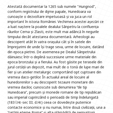
Atestată documentar la 1265 sub numele "Hungnod",
conform registrului de dijme papale, Hunedoara va
cunoaște o dezvoltare impetuoasă și va juca un rol
important în istoria României. Vechimea acestei așezări ce
a luat naștere la poalele dealului Sânpetru la confluența
râurilor Cerna și Zlasti, este mult mai adâncă în negurile
timpului decât atestarea documentară. Arheologii au
descoperit atât în vatra orașului cât și în satele din
împrejurimi de unde își trage seva, urme de locuire, datând
din epoca pietrei. De asemenea pe Dealul Sânpetrului
dăinuiesc într-o deplină succesiune urme materiale din
epoca bronzului și a fierului. Au fost găsite pe terasele din
jurul cetății un depozit, mai mult de o tonă de lupe mari de
fier și un atelier metalurgic comportând opt cuptoare din
vremea daco-getilor. În actualul areal de locuire al
hunedorenilor s-au descoperit tezaure monetare din
vremea dacilor, cunoscute sub denumirea “de tip
Hunedoara”, precum și monede romane de tip republican
sau imperial cuprinzând o perioadă de timp îndelungată
(183 î.Hr.-sec III. d.Hr.) ceea ce dovedește puternice
contacte economice și nu numai, între două civilizații, una a
“cetății eterne Roma” și alta plămădită de nemuritorii