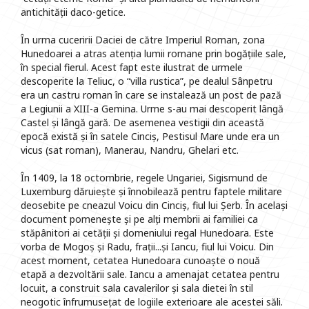
antichității daco-getice.
În urma cuceririi Daciei de către Imperiul Roman, zona
Hunedoarei a atras atenția lumii romane prin bogățiile sale,
în special fierul. Acest fapt este ilustrat de urmele
descoperite la Teliuc, o “villa rustica”, pe dealul Sânpetru
era un castru roman în care se instalează un post de pază
a Legiunii a XIII-a Gemina. Urme s-au mai descoperit lângă
Castel și lângă gară. De asemenea vestigii din această
epocă există și în satele Cinciș, Pestisul Mare unde era un
vicus (sat roman), Manerau, Nandru, Ghelari etc.
În 1409, la 18 octombrie, regele Ungariei, Sigismund de
Luxemburg dăruiește și înnobilează pentru faptele militare
deosebite pe cneazul Voicu din Cinciș, fiul lui Șerb. În același
document pomenește și pe alți membrii ai familiei ca
stăpânitori ai cetății și domeniului regal Hunedoara. Este
vorba de Mogoș și Radu, frații...și Iancu, fiul lui Voicu. Din
acest moment, cetatea Hunedoara cunoaște o nouă
etapă a dezvoltării sale. Iancu a amenajat cetatea pentru
locuit, a construit sala cavalerilor și sala dietei în stil
neogotic înfrumusețat de logiile exterioare ale acestei săli.