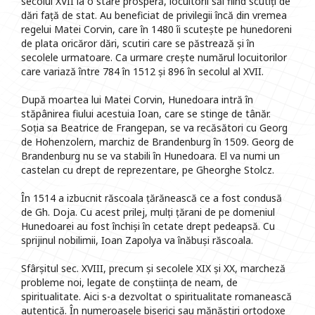
secolul XVII la o stare prosperă, locuitorii săi fiind scutiți de
dări față de stat. Au beneficiat de privilegii încă din vremea
regelui Matei Corvin, care în 1480 îi scutește pe hunedoreni
de plata oricăror dări, scutiri care se păstrează și în
secolele urmatoare. Ca urmare crește numărul locuitorilor
care variază între 784 în 1512 și 896 în secolul al XVII.
După moartea lui Matei Corvin, Hunedoara intră în
stăpânirea fiului acestuia Ioan, care se stinge de tânăr.
Soția sa Beatrice de Frangepan, se va recăsători cu Georg
de Hohenzolern, marchiz de Brandenburg în 1509. Georg de
Brandenburg nu se va stabili în Hunedoara. El va numi un
castelan cu drept de reprezentare, pe Gheorghe Stolcz.
În 1514 a izbucnit răscoala țărănească ce a fost condusă
de Gh. Doja. Cu acest prilej, mulți țărani de pe domeniul
Hunedoarei au fost închiși în cetate drept pedeapsă. Cu
sprijinul nobilimii, Ioan Zapolya va înăbuși răscoala.
Sfârșitul sec. XVIII, precum și secolele XIX și XX, marcheză
probleme noi, legate de conștiința de neam, de
spiritualitate. Aici s-a dezvoltat o spiritualitate romanească
autentică. În numeroasele biserici sau mănăstiri ortodoxe