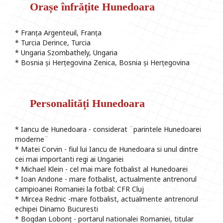
Orașe înfrățite Hunedoara
* Franța Argenteuil, Franța
* Turcia Derince, Turcia
* Ungaria Szombathely, Ungaria
* Bosnia și Herțegovina Zenica, Bosnia și Herțegovina
Personalități Hunedoara
* Iancu de Hunedoara - considerat ¨parintele Hunedoarei
moderne¨
* Matei Corvin - fiul lui Iancu de Hunedoara si unul dintre
cei mai importanti regi ai Ungariei
* Michael Klein - cel mai mare fotbalist al Hunedoarei
* Ioan Andone - mare fotbalist, actualmente antrenorul
campioanei Romaniei la fotbal: CFR Cluj
* Mircea Rednic -mare fotbalist, actualmente antrenorul
echipei Dinamo Bucuresti
* Bogdan Lobonț - portarul nationalei Romaniei, titular