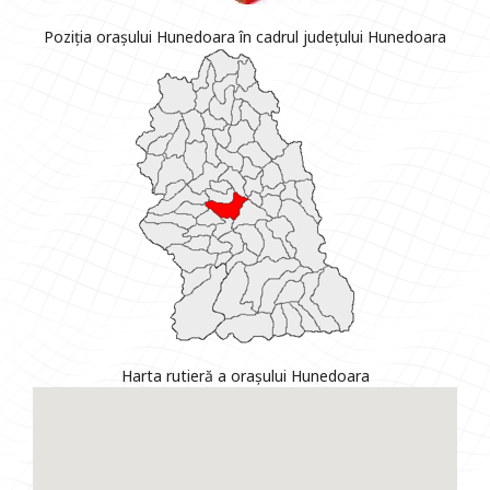
Poziția orașului Hunedoara în cadrul județului Hunedoara
Harta rutieră a orașului Hunedoara