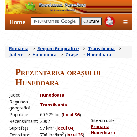
Home
☰
România
->
Regiuni Geografice
->
Transilvania
->
Județe
->
Hunedoara
->
Orașe
->
Hunedoara
Prezentarea orașului
Hunedoara
Județ:
Hunedoara
Regiunea
Transilvania
geografică:
Populație:
60 525 loc (
locul 36
)
Site-uri utile:
Recensământ:
2002
Primaria
2
Suprafață:
97 km
(
locul 84
)
Hunedoara
2
Densitate:
706 loc/km
(
locul 35
)