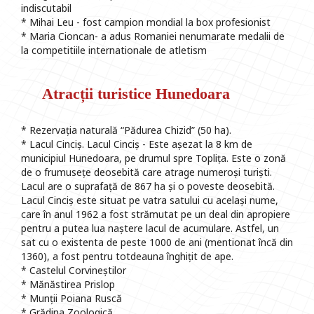
indiscutabil
* Mihai Leu - fost campion mondial la box profesionist
* Maria Cioncan- a adus Romaniei nenumarate medalii de
la competitiile internationale de atletism
Atracții turistice Hunedoara
* Rezervația naturală “Pădurea Chizid” (50 ha).
* Lacul Cinciș. Lacul Cinciș - Este așezat la 8 km de
municipiul Hunedoara, pe drumul spre Toplița. Este o zonă
de o frumusețe deosebită care atrage numeroși turiști.
Lacul are o suprafață de 867 ha și o poveste deosebită.
Lacul Cinciș este situat pe vatra satului cu același nume,
care în anul 1962 a fost strămutat pe un deal din apropiere
pentru a putea lua naștere lacul de acumulare. Astfel, un
sat cu o existenta de peste 1000 de ani (mentionat încă din
1360), a fost pentru totdeauna înghițit de ape.
* Castelul Corvineștilor
* Mănăstirea Prislop
* Munții Poiana Ruscă
* Grădina Zoologică.