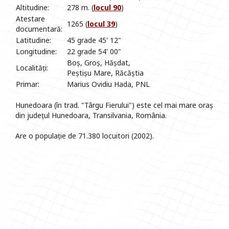
Altitudine:
278 m. (
locul 90
)
Atestare
1265 (
locul 39
)
documentară:
Latitudine:
45 grade 45' 12"
Longitudine:
22 grade 54' 00"
Boș, Groș, Hășdat,
Localități:
Peștișu Mare, Răcăștia
Primar:
Marius Ovidiu Hada, PNL
Hunedoara (în trad. "Târgu Fierului") este cel mai mare oraș
din județul Hunedoara, Transilvania, România.
Are o populație de 71.380 locuitori (2002).