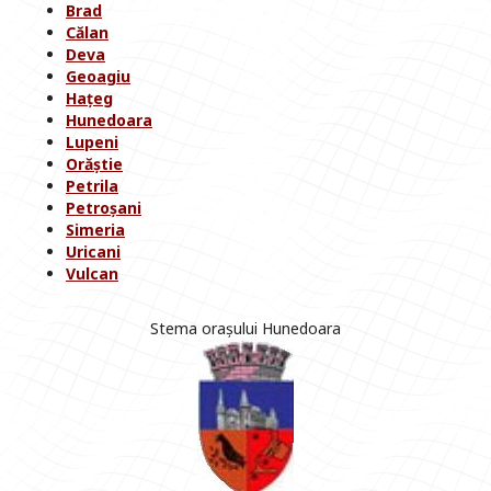
Brad
Călan
Deva
Geoagiu
Hațeg
Hunedoara
Lupeni
Orăștie
Petrila
Petroșani
Simeria
Uricani
Vulcan
Stema orașului Hunedoara