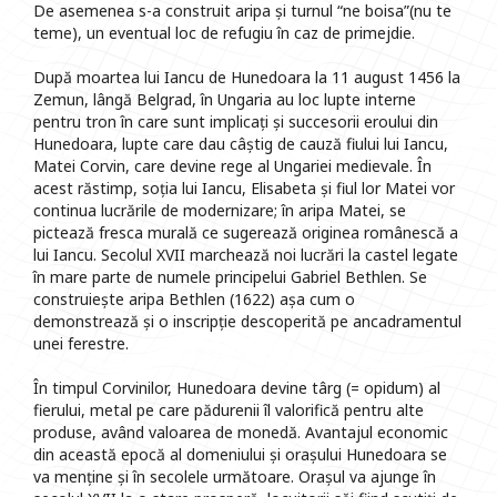
De asemenea s-a construit aripa și turnul “ne boisa”(nu te
teme), un eventual loc de refugiu în caz de primejdie.
După moartea lui Iancu de Hunedoara la 11 august 1456 la
Zemun, lângă Belgrad, în Ungaria au loc lupte interne
pentru tron în care sunt implicați și succesorii eroului din
Hunedoara, lupte care dau câștig de cauză fiului lui Iancu,
Matei Corvin, care devine rege al Ungariei medievale. În
acest răstimp, soția lui Iancu, Elisabeta și fiul lor Matei vor
continua lucrările de modernizare; în aripa Matei, se
pictează fresca murală ce sugerează originea românescă a
lui Iancu. Secolul XVII marchează noi lucrări la castel legate
în mare parte de numele principelui Gabriel Bethlen. Se
construiește aripa Bethlen (1622) așa cum o
demonstrează și o inscripție descoperită pe ancadramentul
unei ferestre.
În timpul Corvinilor, Hunedoara devine târg (= opidum) al
fierului, metal pe care pădurenii îl valorifică pentru alte
produse, având valoarea de monedă. Avantajul economic
din această epocă al domeniului și orașului Hunedoara se
va menține și în secolele următoare. Orașul va ajunge în