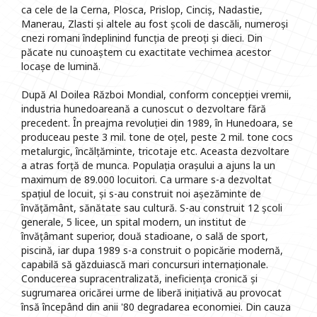
ca cele de la Cerna, Plosca, Prislop, Cinciș, Nadastie,
Manerau, Zlasti și altele au fost școli de dascăli, numeroși
cnezi romani îndeplinind funcția de preoți și dieci. Din
păcate nu cunoaștem cu exactitate vechimea acestor
locașe de lumină.
După Al Doilea Război Mondial, conform concepției vremii,
industria hunedoareană a cunoscut o dezvoltare fără
precedent. În preajma revoluției din 1989, în Hunedoara, se
produceau peste 3 mil. tone de oțel, peste 2 mil. tone cocs
metalurgic, încălțăminte, tricotaje etc. Aceasta dezvoltare
a atras forță de munca. Populația orașului a ajuns la un
maximum de 89.000 locuitori. Ca urmare s-a dezvoltat
spațiul de locuit, și s-au construit noi așezăminte de
învățământ, sănătate sau cultură. S-au construit 12 școli
generale, 5 licee, un spital modern, un institut de
învățâmant superior, două stadioane, o sală de sport,
piscină, iar dupa 1989 s-a construit o popicărie modernă,
capabilă să găzduiască mari concursuri internaționale.
Conducerea supracentralizată, ineficiența cronică și
sugrumarea oricărei urme de liberă inițiativă au provocat
însă începând din anii '80 degradarea economiei. Din cauza