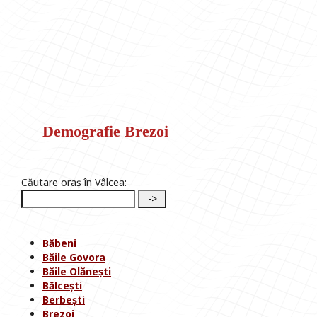
Demografie Brezoi
Căutare oraș în Vâlcea:
Băbeni
Băile Govora
Băile Olănești
Bălcești
Berbești
Brezoi