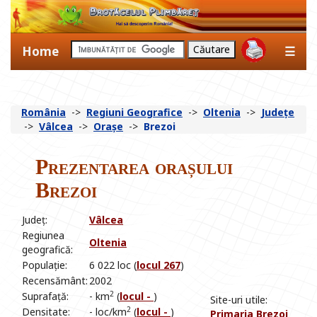
Home
☰
România
->
Regiuni Geografice
->
Oltenia
->
Județe
->
Vâlcea
->
Orașe
->
Brezoi
Prezentarea orașului
Brezoi
Județ:
Vâlcea
Regiunea
Oltenia
geografică:
Populație:
6 022 loc (
locul 267
)
Recensământ:
2002
2
Suprafață:
- km
(
locul -
)
Site-uri utile:
2
Densitate:
- loc/km
(
locul -
)
Primaria Brezoi