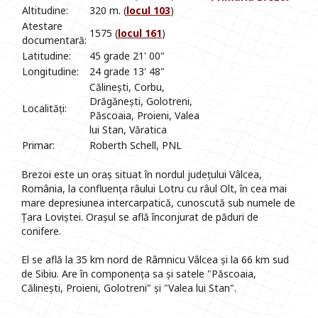
Altitudine:
320 m. (
locul 103
)
Atestare
1575 (
locul 161
)
documentară:
Latitudine:
45 grade 21' 00"
Longitudine:
24 grade 13' 48"
Călinești, Corbu,
Drăgănești, Golotreni,
Localități:
Păscoaia, Proieni, Valea
lui Stan, Văratica
Primar:
Roberth Schell, PNL
Brezoi este un oraș situat în nordul județului Vâlcea,
România, la confluența râului Lotru cu râul Olt, în cea mai
mare depresiunea intercarpatică, cunoscută sub numele de
Țara Loviștei. Orașul se află înconjurat de păduri de
conifere.
El se află la 35 km nord de Râmnicu Vâlcea și la 66 km sud
de Sibiu. Are în componența sa și satele "Păscoaia,
Călinești, Proieni, Golotreni" și "Valea lui Stan".