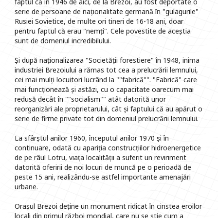
faptul că în 1946 de aici, de la Brezoi, au fost deportate o
serie de persoane de naționalitate germană în "gulagurile"
Rusiei Sovietice, de multe ori tineri de 16-18 ani, doar
pentru faptul că erau "nemți". Cele povestite de aceștia
sunt de domeniul incredibilului.
Și după naționalizarea "Societății forestiere" în 1948, inima
industriei Brezoiului a rămas tot cea a prelucrării lemnului,
cei mai mulți locuitori lucrând la ""fabrică"". "Fabrică" care
mai funcționează și astăzi, cu o capacitate oarecum mai
redusă decât în ""socialism"" atât datorită unor
reorganizări ale proprietarului, cât și faptului că au apărut o
serie de firme private tot din domeniul prelucrării lemnului.
La sfârștul anilor 1960, începutul anilor 1970 și în
continuare, odată cu apariția construcțiilor hidroenergetice
de pe râul Lotru, viața localității a suferit un reviriment
datorită oferirii de noi locuri de muncă pe o perioadă de
peste 15 ani, realizându-se astfel importante amenajări
urbane.
Orașul Brezoi deține un monument ridicat în cinstea eroilor
locali din primul război mondial, care nu se știe cum a