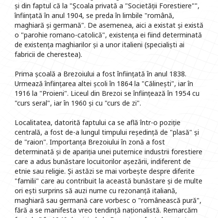
și din faptul că la "Școala privată a "Societății Forestiere"",
înființată în anul 1904, se preda în limbile "română,
maghiară și germană". De asemenea, aici a existat și există
o "parohie romano-catolică", existența ei fiind determinată
de existența maghiarilor și a unor italieni (specialiști ai
fabricii de cherestea).
Prima școală a Brezoiului a fost înființată în anul 1838.
Urmează înființarea altei școli în 1864 la "Călinești", iar în
1916 la "Proieni". Liceul din Brezoi se înființează în 1954 cu
"curs seral", iar în 1960 și cu "curs de zi".
Localitatea, datorită faptului ca se află într-o poziție
centrală, a fost de-a lungul timpului reședință de "plasă" și
de "raion". Importanța Brezoiului în zonă a fost
determinată și de apariția unei puternice industrii forestiere
care a adus bunăstare locuitorilor așezării, indiferent de
etnie sau religie. Și astăzi se mai vorbește despre diferite
"familii" care au contribuit la această bunăstare și de multe
ori ești surprins să auzi nume cu rezonanță italiană,
maghiară sau germană care vorbesc o "românească pură",
fără a se manifesta vreo tendință naționalistă. Remarcăm