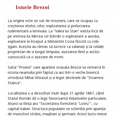
Istorie Brezoi
La origine este un sat de moșneni, care se ocupau cu
creșterea vitelor, oilor, exploatarea și prelucrarea
rudimentară a lemnului. La "Valea lui Stan" exista încă de
pe vremea lui Mircea cel Bătrân o exploatare a aurului,
exploatare la început a Mănăstirii Cozia făcută cu robi
țigani. Aceștia au rămas să lucreze ca salariați și la ceilalți
proprietari de-a lungul timpului, așezarea fiind și astăzi
cunoscută ca o așezare de rromi.
Satul "Proieni" care aparține orașului Brezoi se remarcă în
istoria neamului prin faptul ca aici într-o veche biserică
ortodoxă Mihai Viteazul și-a legat destinele de "Doamna
Stanca".
Localitatea s-a dezvoltat mult după 21 aprilie 1887, când
Statul Român dă o lege favorizantă inițiativelor particulare.
Atunci ia ființă aici "Societatea forestieră "Lotru"", cu
capital italian. Structura populației se schimbă prin apariția
de muncitori străini, maghiari și germani. Acest lucru reiese